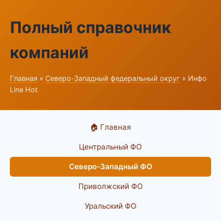
Полный справочник
компаний
Главная
»
Северо-Западный федеральный округ
» Инфо
Line Hot
🏠 Главная
Центральный ФО
Северо-Западный ФО
Приволжский ФО
Уральский ФО