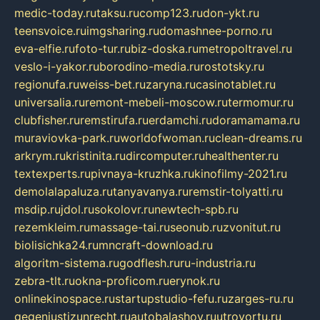
medic-today.ru
taksu.ru
comp123.ru
don-ykt.ru
teensvoice.ru
imgsharing.ru
domashnee-porno.ru
eva-elfie.ru
foto-tur.ru
biz-doska.ru
metropoltravel.ru
veslo-i-yakor.ru
borodino-media.ru
rostotsky.ru
regionufa.ru
weiss-bet.ru
zaryna.ru
casinotablet.ru
universalia.ru
remont-mebeli-moscow.ru
termomur.ru
clubfisher.ru
remstirufa.ru
erdamchi.ru
doramamama.ru
muraviovka-park.ru
worldofwoman.ru
clean-dreams.ru
arkrym.ru
kristinita.ru
dircomputer.ru
healthenter.ru
textexperts.ru
pivnaya-kruzhka.ru
kinofilmy-2021.ru
demolalapaluza.ru
tanyavanya.ru
remstir-tolyatti.ru
msdip.ru
jdol.ru
sokolovr.ru
newtech-spb.ru
rezemkleim.ru
massage-tai.ru
seonub.ru
zvonitut.ru
biolisichka24.ru
mncraft-download.ru
algoritm-sistema.ru
godflesh.ru
ru-industria.ru
zebra-tlt.ru
okna-proficom.ru
erynok.ru
onlinekinospace.ru
startupstudio-fefu.ru
zarges-ru.ru
gegenjustizunrecht.ru
autobalashov.ru
utrovortu.ru