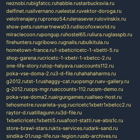
neznobi.ru
bigfatcc.ru
habble.ru
starbucksvia.ru
delfinet.ru
silvernano.ru
elestal.ru
vektor-doroga.ru
velotrenajery.ru
pronso54.ru
lenasever.ru
lovinskix.ru
show-pets.ru
smartnews03.ru
discofoxworld.ru
miraclecoon.ru
pongup.ru
hostel65.ru
liura.ru
glasspb.ru
firehunters.ru
gribowo.ru
gnalis.ru
bulkitula.ru
hometown-france.ru
1-xbeticricetc-1-xbetti-5.ru
shop-garena.ru
cricetc-1-xbetr-1-xbetcc-2.ru
one-life-story.ru
top-halyava.ru
accounts112.ru
poka-vse-doma-2.ru
3-d-file.ru
hahahaharms.ru
g2012.ru
tst-1.ru
shaggy-cat.ru
opsmgr.ru
ev-gallery.ru
g-2012.ru
ops-mgr.ru
accounts-112.ru
csm-demo.ru
poka-vse-doma2.ru
airgungames.ru
allseo-host.ru
tehosmotre.ru
varieta-yug.ru
cricetc1xbetr1xbetcc2.ru
raytor-d.ru
atillagunn.ru
3d-file.ru
1xbeticricetc1xbetti5.ru
uafoot-statti.ru
e-abis1c.ru
store-brawl-stars.ru
kts-services.ru
dark-sand.ru
sindika-01.ru
sp-life.ru
x-legion.ru
sib-archives.ru