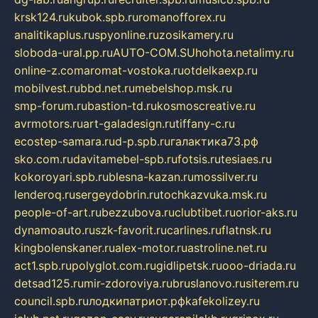
krsk124.ru
kubok.spb.ru
romanofforex.ru
analitikaplus.ru
spyonline.ru
zosikamery.ru
sloboda-ural.pp.ru
AUTO-COM.SU
hohota.net
alimy.ru
online-z.com
aromat-vostoka.ru
otdelkaexp.ru
mobilvest.ru
bbd.net.ru
mebelshop.msk.ru
smp-forum.ru
bastion-td.ru
kosmoscreative.ru
avrmotors.ru
art-galadesign.ru
tiffany-c.ru
ecostep-samara.ru
d-p.spb.ru
галактика73.рф
sko.com.ru
davitamebel-spb.ru
fotsis.ru
tesiaes.ru
kokoroyari.spb.ru
blesna-kazan.ru
mossilver.ru
lenderoq.ru
sergeydobrin.ru
tochkazvuka.msk.ru
people-of-art.ru
bezzubova.ru
clubtibet.ru
orior-aks.ru
dynamoauto.ru
szk-favorit.ru
carlines.ru
flatnsk.ru
kingbolenskaner.ru
alex-motor.ru
astroline.net.ru
act1.spb.ru
polyglot.com.ru
gidlipetsk.ru
ooo-driada.ru
detsad125.ru
mir-zdoroviya.ru
bruslanovo.ru
siterem.ru
council.spb.ru
лодкипатриот.рф
kafekolizey.ru