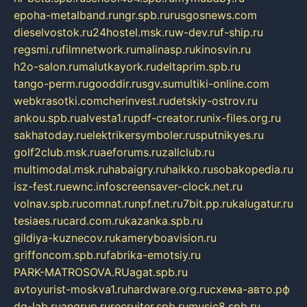
epoha-metalband.ru
ngr.spb.ru
rusgosnews.com
dieselvostok.ru
24hostel.msk.ru
w-dev.ru
f-ship.ru
regsmi.ru
filmnetwork.ru
malinasp.ru
kinosvin.ru
h2o-salon.ru
malutkayork.ru
deltaprim.spb.ru
tango-perm.ru
gooddir.ru
sgv.su
multiki-online.com
webkrasotki.com
cherinvest.ru
detskiy-ostrov.ru
ankou.spb.ru
alvesta1.ru
pdf-creator.ru
nix-files.org.ru
sakhatoday.ru
elektrikersymboler.ru
sputnikyes.ru
golf2club.msk.ru
aeforums.ru
zallclub.ru
multimodal.msk.ru
habaigry.ru
haikko.ru
sobakopedia.ru
isz-fest.ru
ewnc.info
screensaver-clock.net.ru
volnav.spb.ru
comnat.ru
npf.net.ru
7bit.pp.ru
kalugatur.ru
tesiaes.ru
card.com.ru
kazanka.spb.ru
gildiya-kuznecov.ru
kameryboavision.ru
griffoncom.spb.ru
fabrika-emotsiy.ru
PARK-MATROSOVA.RU
agat.spb.ru
avtoyurist-moskva1.ru
hardware.org.ru
схема-авто.рф
dg-lab.ru
angrup.ru
recruiter.spb.ru
music8.spb.ru