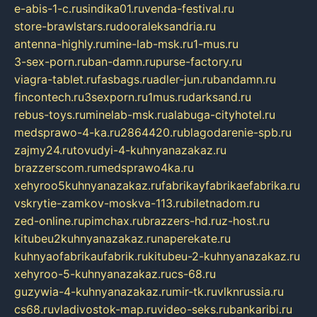
e-abis-1-c.ru
sindika01.ru
venda-festival.ru
store-brawlstars.ru
dooraleksandria.ru
antenna-highly.ru
mine-lab-msk.ru
1-mus.ru
3-sex-porn.ru
ban-damn.ru
purse-factory.ru
viagra-tablet.ru
fasbags.ru
adler-jun.ru
bandamn.ru
fincontech.ru
3sexporn.ru
1mus.ru
darksand.ru
rebus-toys.ru
minelab-msk.ru
alabuga-cityhotel.ru
medsprawo-4-ka.ru
2864420.ru
blagodarenie-spb.ru
zajmy24.ru
tovudyi-4-kuhnyanazakaz.ru
brazzerscom.ru
medsprawo4ka.ru
xehyroo5kuhnyanazakaz.ru
fabrikayfabrikaefabrika.ru
vskrytie-zamkov-moskva-113.ru
biletnadom.ru
zed-online.ru
pimchax.ru
brazzers-hd.ru
z-host.ru
kitubeu2kuhnyanazakaz.ru
naperekate.ru
kuhnyaofabrikaufabrik.ru
kitubeu-2-kuhnyanazakaz.ru
xehyroo-5-kuhnyanazakaz.ru
cs-68.ru
guzywia-4-kuhnyanazakaz.ru
mir-tk.ru
vlknrussia.ru
cs68.ru
vladivostok-map.ru
video-seks.ru
bankaribi.ru