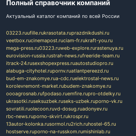
Полный справочник компаний
Актуальный каталог компаний по всей России
03223.ru
ufille.ru
krasotata.ru
prazdnikdushi.ru
veetbox.ru
cinemapost.ru
ciam-fr.ru
kraft-you.ru
mega-press.ru
03223.ru
web-explore.ru
rastenuya.ru
eurovision-russia.ru
strah-news.ru
freeride-team.ru
itrack-24.ru
sexshopexpress.ru
autostudiopro.ru
alabuga-cityhotel.ru
pornv.ru
atlantpereezd.ru
bud-em-znakomye.ru
a-cdc.ru
elektrostal-news.ru
korolevremont-market.ru
budem-znakomye.ru
oooagrosnab.ru
fpodaso.ru
emfire.ru
pro-otdelky.ru
ukrasotki.ru
seksuzbek.ru
seks-uzbek.ru
porno-vk.ru
sovratili.ru
olecoon.ru
vd-dosug.ru
adonyev.ru
rbc-news.ru
porno-skvirt.ru
krospr.ru
13autor-kolonka.ru
sormol.ru
2rich.ru
hostel-65.ru
hostserve.ru
porno-na-russkom.ru
mishinlab.ru