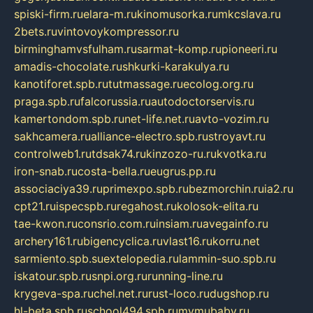
spiski-firm.ru
elara-m.ru
kinomusorka.ru
mkcslava.ru
2bets.ru
vintovoykompressor.ru
birminghamvsfulham.ru
sarmat-komp.ru
pioneeri.ru
amadis-chocolate.ru
shkurki-karakulya.ru
kanotiforet.spb.ru
tutmassage.ru
ecolog.org.ru
praga.spb.ru
falcorussia.ru
autodoctorservis.ru
kamertondom.spb.ru
net-life.net.ru
avto-vozim.ru
sakhcamera.ru
alliance-electro.spb.ru
stroyavt.ru
controlweb1.ru
tdsak74.ru
kinzozo-ru.ru
kvotka.ru
iron-snab.ru
costa-bella.ru
eugrus.pp.ru
associaciya39.ru
primexpo.spb.ru
bezmorchin.ru
ia2.ru
cpt21.ru
ispecspb.ru
regahost.ru
kolosok-elita.ru
tae-kwon.ru
consrio.com.ru
insiam.ru
avegainfo.ru
archery161.ru
bigencyclica.ru
vlast16.ru
korru.net
sarmiento.spb.su
extelopedia.ru
lammin-suo.spb.ru
iskatour.spb.ru
snpi.org.ru
running-line.ru
krygeva-spa.ru
chel.net.ru
rust-loco.ru
dugshop.ru
hl-beta.spb.ru
school494.spb.ru
mymubaby.ru