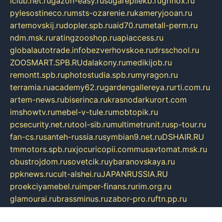
iclub.net.ru
gazon-easy.ru
sugarepilekb.ru
grinox.ru
pylesostineco.ru
msts-ozarenie.ru
kameryjooan.ru
artemovskij.ru
dopler.spb.ru
aid70.ru
metall-perm.ru
ndm.msk.ru
ratingzooshop.ru
apiaccess.ru
globalautotrade.info
bezverhovskoe.ru
drsschool.ru
ZOOSMART.SPB.RU
dalakony.ru
medikijob.ru
remontt.spb.ru
photostudia.spb.ru
myragon.ru
terramia.ru
academy62.ru
gardengallereya.ru
rti.com.ru
artem-news.ru
biserinca.ru
krasnodarkurort.com
imshowtv.ru
mebel-v-tule.ru
mobtopik.ru
pcsecurity.net.ru
tool-sib.ru
multimetrunit.ru
sp-tour.ru
fan-cs.ru
santeh-russia.ru
symbian9.net.ru
DSHAIR.RU
tmmotors.spb.ru
xjocuricopii.com
musavtomat.msk.ru
obustrojdom.ru
sovetcik.ru
ybaranovskaya.ru
ppknews.ru
cult-alshei.ru
JAPANRUSSIA.RU
proekciyamebel.ru
imper-finans.ru
rim.org.ru
glamourai.ru
brassminus.ru
zabor-pro.ru
ftn.pp.ru
dorogoe58.ru
laimengpacker.ru
kuzova-zapchasti.ru