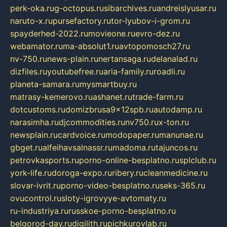
perk-oka.ru
g-octopus.ru
sibarchives.ru
andreislyusar.ru
naruto-x.ru
pursefactory.ru
tor-lyubov-i-grom.ru
spayderhed-2022.ru
movieone.ru
evro-dez.ru
webamator.ru
ma-absolut1.ru
avtopomosch27.ru
nv-750.ru
news-plain.ru
nertansaga.ru
delanalad.ru
dizfiles.ru
youtubefree.ru
aria-family.ru
roadli.ru
planeta-samara.ru
mysmartbuy.ru
matrasy-kemerovo.ru
ashanet.ru
trade-farm.ru
dotcustoms.ru
domizbrusa9x12spb.ru
autodamp.ru
narasimha.ru
djcommodities.ru
nv750.ru
x-ton.ru
newsplain.ru
cardvoice.ru
modopaper.ru
manunae.ru
gbget.ru
alfeihavsalnassr.ru
madoma.ru
tajuncos.ru
petrovkasports.ru
porno-online-besplatno.ru
splclub.ru
york-life.ru
doroga-expo.ru
ribery.ru
cleanmedicine.ru
slovar-ivrit.ru
porno-video-besplatno.ru
seks-365.ru
ovucontrol.ru
sloty-igrovyye-avtomaty.ru
ru-industriya.ru
russkoe-porno-besplatno.ru
belgorod-day.ru
digilith.ru
pichkurovlab.ru