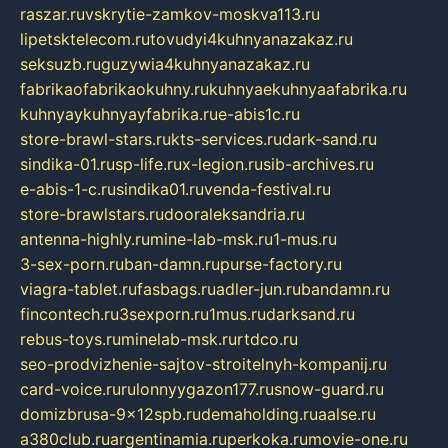
raszar.ru
vskrytie-zamkov-moskva113.ru
lipetsktelecom.ru
tovudyi4kuhnyanazakaz.ru
seksuzb.ru
guzywia4kuhnyanazakaz.ru
fabrikaofabrikaokuhny.ru
kuhnyaekuhnyaafabrika.ru
kuhnyaykuhnyayfabrika.ru
e-abis1c.ru
store-brawl-stars.ru
kts-services.ru
dark-sand.ru
sindika-01.ru
sp-life.ru
x-legion.ru
sib-archives.ru
e-abis-1-c.ru
sindika01.ru
venda-festival.ru
store-brawlstars.ru
dooraleksandria.ru
antenna-highly.ru
mine-lab-msk.ru
1-mus.ru
3-sex-porn.ru
ban-damn.ru
purse-factory.ru
viagra-tablet.ru
fasbags.ru
adler-jun.ru
bandamn.ru
fincontech.ru
3sexporn.ru
1mus.ru
darksand.ru
rebus-toys.ru
minelab-msk.ru
rtdco.ru
seo-prodvizhenie-sajtov-stroitelnyh-kompanij.ru
card-voice.ru
rulonnyygazon177.ru
snow-guard.ru
domizbrusa-9x12spb.ru
demaholding.ru
aalse.ru
a380club.ru
argentinamia.ru
perkoka.ru
movie-one.ru