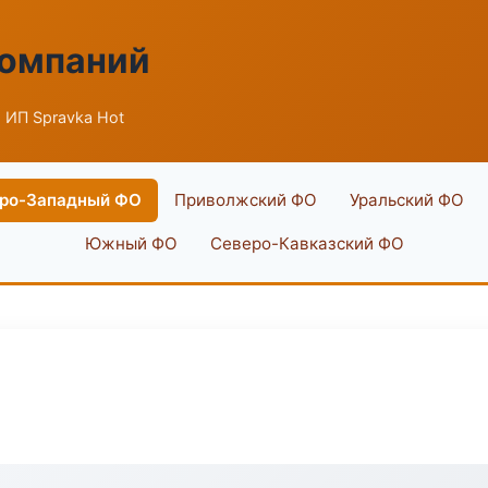
компаний
 ИП Spravka Hot
ро-Западный ФО
Приволжский ФО
Уральский ФО
Южный ФО
Северо-Кавказский ФО