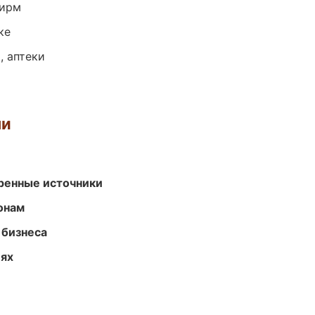
фирм
ке
, аптеки
ми
еренные источники
онам
 бизнеса
иях