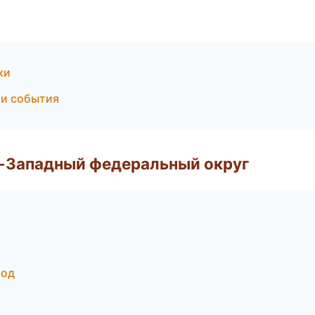
ки
и и события
о-Западный федеральный округ
род