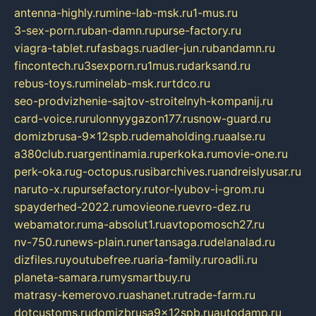
antenna-highly.ru
mine-lab-msk.ru
1-mus.ru
3-sex-porn.ru
ban-damn.ru
purse-factory.ru
viagra-tablet.ru
fasbags.ru
adler-jun.ru
bandamn.ru
fincontech.ru
3sexporn.ru
1mus.ru
darksand.ru
rebus-toys.ru
minelab-msk.ru
rtdco.ru
seo-prodvizhenie-sajtov-stroitelnyh-kompanij.ru
card-voice.ru
rulonnyygazon177.ru
snow-guard.ru
domizbrusa-9x12spb.ru
demaholding.ru
aalse.ru
a380club.ru
argentinamia.ru
perkoka.ru
movie-one.ru
perk-oka.ru
g-octopus.ru
sibarchives.ru
andreislyusar.ru
naruto-x.ru
pursefactory.ru
tor-lyubov-i-grom.ru
spayderhed-2022.ru
movieone.ru
evro-dez.ru
webamator.ru
ma-absolut1.ru
avtopomosch27.ru
nv-750.ru
news-plain.ru
nertansaga.ru
delanalad.ru
dizfiles.ru
youtubefree.ru
aria-family.ru
roadli.ru
planeta-samara.ru
mysmartbuy.ru
matrasy-kemerovo.ru
ashanet.ru
trade-farm.ru
dotcustoms.ru
domizbrusa9x12spb.ru
autodamp.ru