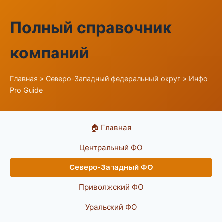
Полный справочник
компаний
Главная
»
Северо-Западный федеральный округ
» Инфо
Pro Guide
🏠 Главная
Центральный ФО
Северо-Западный ФО
Приволжский ФО
Уральский ФО