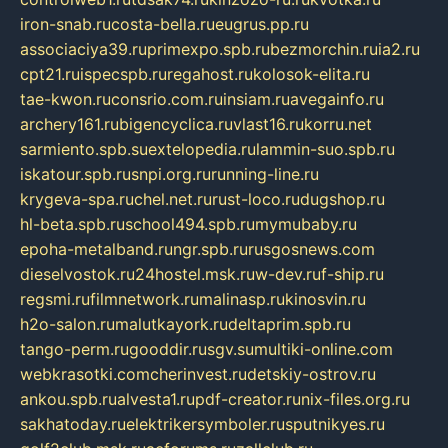
iron-snab.ru
costa-bella.ru
eugrus.pp.ru
associaciya39.ru
primexpo.spb.ru
bezmorchin.ru
ia2.ru
cpt21.ru
ispecspb.ru
regahost.ru
kolosok-elita.ru
tae-kwon.ru
consrio.com.ru
insiam.ru
avegainfo.ru
archery161.ru
bigencyclica.ru
vlast16.ru
korru.net
sarmiento.spb.su
extelopedia.ru
lammin-suo.spb.ru
iskatour.spb.ru
snpi.org.ru
running-line.ru
krygeva-spa.ru
chel.net.ru
rust-loco.ru
dugshop.ru
hl-beta.spb.ru
school494.spb.ru
mymubaby.ru
epoha-metalband.ru
ngr.spb.ru
rusgosnews.com
dieselvostok.ru
24hostel.msk.ru
w-dev.ru
f-ship.ru
regsmi.ru
filmnetwork.ru
malinasp.ru
kinosvin.ru
h2o-salon.ru
malutkayork.ru
deltaprim.spb.ru
tango-perm.ru
gooddir.ru
sgv.su
multiki-online.com
webkrasotki.com
cherinvest.ru
detskiy-ostrov.ru
ankou.spb.ru
alvesta1.ru
pdf-creator.ru
nix-files.org.ru
sakhatoday.ru
elektrikersymboler.ru
sputnikyes.ru