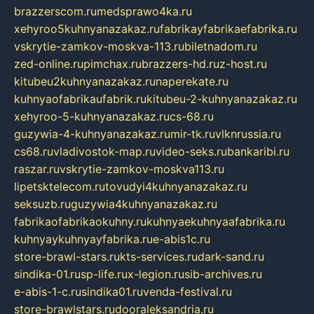
brazzerscom.ru
medsprawo4ka.ru
xehyroo5kuhnyanazakaz.ru
fabrikayfabrikaefabrika.ru
vskrytie-zamkov-moskva-113.ru
biletnadom.ru
zed-online.ru
pimchax.ru
brazzers-hd.ru
z-host.ru
kitubeu2kuhnyanazakaz.ru
naperekate.ru
kuhnyaofabrikaufabrik.ru
kitubeu-2-kuhnyanazakaz.ru
xehyroo-5-kuhnyanazakaz.ru
cs-68.ru
guzywia-4-kuhnyanazakaz.ru
mir-tk.ru
vlknrussia.ru
cs68.ru
vladivostok-map.ru
video-seks.ru
bankaribi.ru
raszar.ru
vskrytie-zamkov-moskva113.ru
lipetsktelecom.ru
tovudyi4kuhnyanazakaz.ru
seksuzb.ru
guzywia4kuhnyanazakaz.ru
fabrikaofabrikaokuhny.ru
kuhnyaekuhnyaafabrika.ru
kuhnyaykuhnyayfabrika.ru
e-abis1c.ru
store-brawl-stars.ru
kts-services.ru
dark-sand.ru
sindika-01.ru
sp-life.ru
x-legion.ru
sib-archives.ru
e-abis-1-c.ru
sindika01.ru
venda-festival.ru
store-brawlstars.ru
dooraleksandria.ru