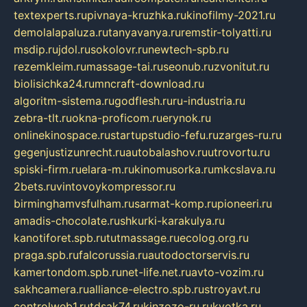
textexperts.ru
pivnaya-kruzhka.ru
kinofilmy-2021.ru
demolalapaluza.ru
tanyavanya.ru
remstir-tolyatti.ru
msdip.ru
jdol.ru
sokolovr.ru
newtech-spb.ru
rezemkleim.ru
massage-tai.ru
seonub.ru
zvonitut.ru
biolisichka24.ru
mncraft-download.ru
algoritm-sistema.ru
godflesh.ru
ru-industria.ru
zebra-tlt.ru
okna-proficom.ru
erynok.ru
onlinekinospace.ru
startupstudio-fefu.ru
zarges-ru.ru
gegenjustizunrecht.ru
autobalashov.ru
utrovortu.ru
spiski-firm.ru
elara-m.ru
kinomusorka.ru
mkcslava.ru
2bets.ru
vintovoykompressor.ru
birminghamvsfulham.ru
sarmat-komp.ru
pioneeri.ru
amadis-chocolate.ru
shkurki-karakulya.ru
kanotiforet.spb.ru
tutmassage.ru
ecolog.org.ru
praga.spb.ru
falcorussia.ru
autodoctorservis.ru
kamertondom.spb.ru
net-life.net.ru
avto-vozim.ru
sakhcamera.ru
alliance-electro.spb.ru
stroyavt.ru
controlweb1.ru
tdsak74.ru
kinzozo-ru.ru
kvotka.ru