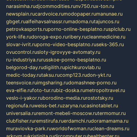
narasimha.ru
djcommodities.ru
nv750.ru
x-ton.ru
newsplain.ru
cardvoice.ru
modopaper.ru
manunae.ru
gbget.ru
alfeihavsalnassr.ru
madoma.ru
tajuncos.ru
petrovkasports.ru
porno-online-besplatno.ru
splclub.ru
york-life.ru
doroga-expo.ru
ribery.ru
cleanmedicine.ru
slovar-ivrit.ru
porno-video-besplatno.ru
seks-365.ru
ovucontrol.ru
sloty-igrovyye-avtomaty.ru
ru-industriya.ru
russkoe-porno-besplatno.ru
belgorod-day.ru
digilith.ru
pichkurovlab.ru
medic-today.ru
taksu.ru
comp123.ru
don-ykt.ru
teensvoice.ru
imgsharing.ru
domashnee-porno.ru
eva-elfie.ru
foto-tur.ru
biz-doska.ru
metropoltravel.ru
veslo-i-yakor.ru
borodino-media.ru
rostotsky.ru
regionufa.ru
weiss-bet.ru
zaryna.ru
casinotablet.ru
universalia.ru
remont-mebeli-moscow.ru
termomur.ru
clubfisher.ru
remstirufa.ru
erdamchi.ru
doramamama.ru
muraviovka-park.ru
worldofwoman.ru
clean-dreams.ru
arkrym.ru
kristinita.ru
dircomputer.ru
healthenter.ru