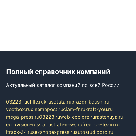
Полный справочник компаний
Актуальный каталог компаний по всей России
03223.ru
ufille.ru
krasotata.ru
prazdnikdushi.ru
veetbox.ru
cinemapost.ru
ciam-fr.ru
kraft-you.ru
mega-press.ru
03223.ru
web-explore.ru
rastenuya.ru
eurovision-russia.ru
strah-news.ru
freeride-team.ru
itrack-24.ru
sexshopexpress.ru
autostudiopro.ru