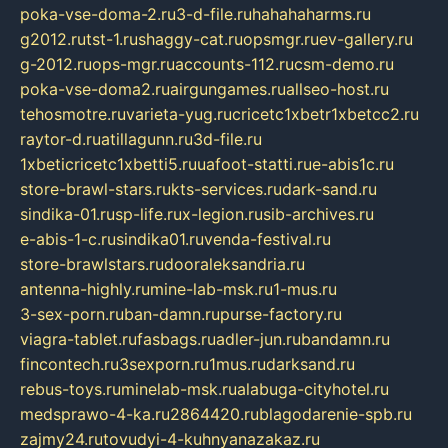
poka-vse-doma-2.ru
3-d-file.ru
hahahaharms.ru
g2012.ru
tst-1.ru
shaggy-cat.ru
opsmgr.ru
ev-gallery.ru
g-2012.ru
ops-mgr.ru
accounts-112.ru
csm-demo.ru
poka-vse-doma2.ru
airgungames.ru
allseo-host.ru
tehosmotre.ru
varieta-yug.ru
cricetc1xbetr1xbetcc2.ru
raytor-d.ru
atillagunn.ru
3d-file.ru
1xbeticricetc1xbetti5.ru
uafoot-statti.ru
e-abis1c.ru
store-brawl-stars.ru
kts-services.ru
dark-sand.ru
sindika-01.ru
sp-life.ru
x-legion.ru
sib-archives.ru
e-abis-1-c.ru
sindika01.ru
venda-festival.ru
store-brawlstars.ru
dooraleksandria.ru
antenna-highly.ru
mine-lab-msk.ru
1-mus.ru
3-sex-porn.ru
ban-damn.ru
purse-factory.ru
viagra-tablet.ru
fasbags.ru
adler-jun.ru
bandamn.ru
fincontech.ru
3sexporn.ru
1mus.ru
darksand.ru
rebus-toys.ru
minelab-msk.ru
alabuga-cityhotel.ru
medsprawo-4-ka.ru
2864420.ru
blagodarenie-spb.ru
zajmy24.ru
tovudyi-4-kuhnyanazakaz.ru