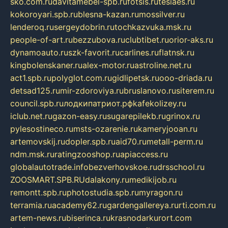
sko.com.ru
davitamebel-spb.ru
fotsis.ru
tesiaes.ru
kokoroyari.spb.ru
blesna-kazan.ru
mossilver.ru
lenderoq.ru
sergeydobrin.ru
tochkazvuka.msk.ru
people-of-art.ru
bezzubova.ru
clubtibet.ru
orior-aks.ru
dynamoauto.ru
szk-favorit.ru
carlines.ru
flatnsk.ru
kingbolenskaner.ru
alex-motor.ru
astroline.net.ru
act1.spb.ru
polyglot.com.ru
gidlipetsk.ru
ooo-driada.ru
detsad125.ru
mir-zdoroviya.ru
bruslanovo.ru
siterem.ru
council.spb.ru
лодкипатриот.рф
kafekolizey.ru
iclub.net.ru
gazon-easy.ru
sugarepilekb.ru
grinox.ru
pylesostineco.ru
msts-ozarenie.ru
kameryjooan.ru
artemovskij.ru
dopler.spb.ru
aid70.ru
metall-perm.ru
ndm.msk.ru
ratingzooshop.ru
apiaccess.ru
globalautotrade.info
bezverhovskoe.ru
drsschool.ru
ZOOSMART.SPB.RU
dalakony.ru
medikijob.ru
remontt.spb.ru
photostudia.spb.ru
myragon.ru
terramia.ru
academy62.ru
gardengallereya.ru
rti.com.ru
artem-news.ru
biserinca.ru
krasnodarkurort.com