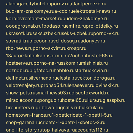
alabuga-cityhotel.ru
pornv.ru
atlantpereezd.ru
bud-em-znakomye.ru
a-cdc.ru
elektrostal-news.ru
korolevremont-market.ru
budem-znakomye.ru
oooagrosnab.ru
fpodaso.ru
emfire.ru
pro-otdelky.ru
ukrasotki.ru
seksuzbek.ru
seks-uzbek.ru
porno-vk.ru
sovratili.ru
olecoon.ru
vd-dosug.ru
adonyev.ru
rbc-news.ru
porno-skvirt.ru
krospr.ru
13autor-kolonka.ru
sormol.ru
2rich.ru
hostel-65.ru
hostserve.ru
porno-na-russkom.ru
mishinlab.ru
neznobi.ru
bigfatcc.ru
habble.ru
starbucksvia.ru
delfinet.ru
silvernano.ru
elestal.ru
vektor-doroga.ru
velotrenajery.ru
pronso54.ru
lenasever.ru
lovinskix.ru
show-pets.ru
smartnews03.ru
discofoxworld.ru
miraclecoon.ru
pongup.ru
hostel65.ru
liura.ru
glasspb.ru
firehunters.ru
gribowo.ru
gnalis.ru
bulkitula.ru
hometown-france.ru
1-xbeticricetc-1-xbetti-5.ru
shop-garena.ru
cricetc-1-xbetr-1-xbetcc-2.ru
one-life-story.ru
top-halyava.ru
accounts112.ru