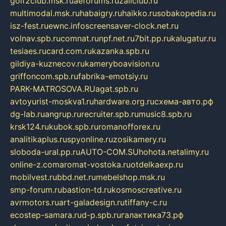
golf2club.msk.ru
aeforums.ru
zallclub.ru
multimodal.msk.ru
habaigry.ru
haikko.ru
sobakopedia.ru
isz-fest.ru
ewnc.info
screensaver-clock.net.ru
volnav.spb.ru
comnat.ru
npf.net.ru
7bit.pp.ru
kalugatur.ru
tesiaes.ru
card.com.ru
kazanka.spb.ru
gildiya-kuznecov.ru
kameryboavision.ru
griffoncom.spb.ru
fabrika-emotsiy.ru
PARK-MATROSOVA.RU
agat.spb.ru
avtoyurist-moskva1.ru
hardware.org.ru
схема-авто.рф
dg-lab.ru
angrup.ru
recruiter.spb.ru
music8.spb.ru
krsk124.ru
kubok.spb.ru
romanofforex.ru
analitikaplus.ru
spyonline.ru
zosikamery.ru
sloboda-ural.pp.ru
AUTO-COM.SU
hohota.net
alimy.ru
online-z.com
aromat-vostoka.ru
otdelkaexp.ru
mobilvest.ru
bbd.net.ru
mebelshop.msk.ru
smp-forum.ru
bastion-td.ru
kosmoscreative.ru
avrmotors.ru
art-galadesign.ru
tiffany-c.ru
ecostep-samara.ru
d-p.spb.ru
галактика73.рф