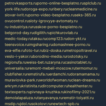
petrovkasports.ru
porno-online-besplatno.ru
splclub.ru
york-life.ru
doroga-expo.ru
ribery.ru
cleanmedicine.ru
slovar-ivrit.ru
porno-video-besplatno.ru
seks-365.ru
ovucontrol.ru
sloty-igrovyye-avtomaty.ru
ru-industriya.ru
russkoe-porno-besplatno.ru
belgorod-day.ru
digilith.ru
pichkurovlab.ru
medic-today.ru
taksu.ru
comp123.ru
don-ykt.ru
teensvoice.ru
imgsharing.ru
domashnee-porno.ru
eva-elfie.ru
foto-tur.ru
biz-doska.ru
metropoltravel.ru
veslo-i-yakor.ru
borodino-media.ru
rostotsky.ru
regionufa.ru
weiss-bet.ru
zaryna.ru
casinotablet.ru
universalia.ru
remont-mebeli-moscow.ru
termomur.ru
clubfisher.ru
remstirufa.ru
erdamchi.ru
doramamama.ru
muraviovka-park.ru
worldofwoman.ru
clean-dreams.ru
arkrym.ru
kristinita.ru
dircomputer.ru
healthenter.ru
textexperts.ru
pivnaya-kruzhka.ru
kinofilmy-2021.ru
demolalapaluza.ru
tanyavanya.ru
remstir-tolyatti.ru
msdip.ru
jdol.ru
sokolovr.ru
newtech-spb.ru