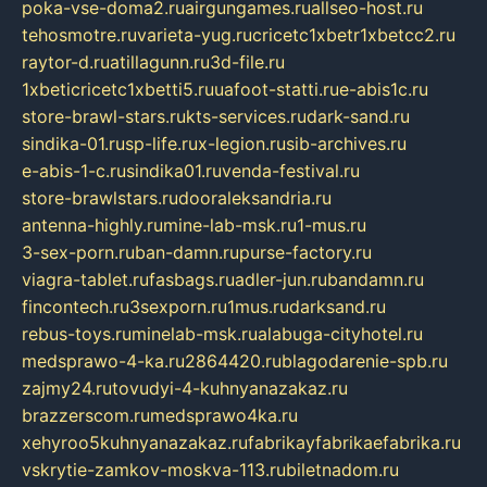
poka-vse-doma2.ru
airgungames.ru
allseo-host.ru
tehosmotre.ru
varieta-yug.ru
cricetc1xbetr1xbetcc2.ru
raytor-d.ru
atillagunn.ru
3d-file.ru
1xbeticricetc1xbetti5.ru
uafoot-statti.ru
e-abis1c.ru
store-brawl-stars.ru
kts-services.ru
dark-sand.ru
sindika-01.ru
sp-life.ru
x-legion.ru
sib-archives.ru
e-abis-1-c.ru
sindika01.ru
venda-festival.ru
store-brawlstars.ru
dooraleksandria.ru
antenna-highly.ru
mine-lab-msk.ru
1-mus.ru
3-sex-porn.ru
ban-damn.ru
purse-factory.ru
viagra-tablet.ru
fasbags.ru
adler-jun.ru
bandamn.ru
fincontech.ru
3sexporn.ru
1mus.ru
darksand.ru
rebus-toys.ru
minelab-msk.ru
alabuga-cityhotel.ru
medsprawo-4-ka.ru
2864420.ru
blagodarenie-spb.ru
zajmy24.ru
tovudyi-4-kuhnyanazakaz.ru
brazzerscom.ru
medsprawo4ka.ru
xehyroo5kuhnyanazakaz.ru
fabrikayfabrikaefabrika.ru
vskrytie-zamkov-moskva-113.ru
biletnadom.ru