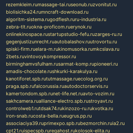
rezemkleim.ru
massage-tai.ru
seonub.ru
zvonitut.ru
biolisichka24.ru
mncraft-download.ru
algoritm-sistema.ru
godflesh.ru
ru-industria.ru
zebra-tlt.ru
okna-proficom.ru
erynok.ru
onlinekinospace.ru
startupstudio-fefu.ru
zarges-ru.ru
gegenjustizunrecht.ru
autobalashov.ru
utrovortu.ru
spiski-firm.ru
elara-m.ru
kinomusorka.ru
mkcslava.ru
2bets.ru
vintovoykompressor.ru
birminghamvsfulham.ru
sarmat-komp.ru
pioneeri.ru
amadis-chocolate.ru
shkurki-karakulya.ru
kanotiforet.spb.ru
tutmassage.ru
ecolog.org.ru
praga.spb.ru
falcorussia.ru
autodoctorservis.ru
kamertondom.spb.ru
net-life.net.ru
avto-vozim.ru
sakhcamera.ru
alliance-electro.spb.ru
stroyavt.ru
controlweb1.ru
tdsak74.ru
kinzozo-ru.ru
kvotka.ru
iron-snab.ru
costa-bella.ru
eugrus.pp.ru
associaciya39.ru
primexpo.spb.ru
bezmorchin.ru
ia2.ru
cpt21.ru
ispecspb.ru
regahost.ru
kolosok-elita.ru