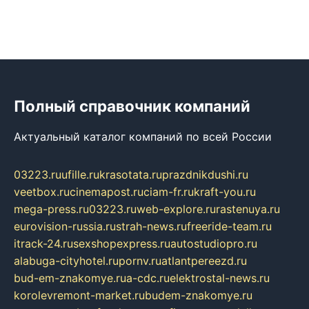
Полный справочник компаний
Актуальный каталог компаний по всей России
03223.ru
ufille.ru
krasotata.ru
prazdnikdushi.ru
veetbox.ru
cinemapost.ru
ciam-fr.ru
kraft-you.ru
mega-press.ru
03223.ru
web-explore.ru
rastenuya.ru
eurovision-russia.ru
strah-news.ru
freeride-team.ru
itrack-24.ru
sexshopexpress.ru
autostudiopro.ru
alabuga-cityhotel.ru
pornv.ru
atlantpereezd.ru
bud-em-znakomye.ru
a-cdc.ru
elektrostal-news.ru
korolevremont-market.ru
budem-znakomye.ru