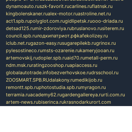
dynamoauto.ru
szk-favorit.ru
carlines.ru
flatnsk.ru
kingbolenskaner.ru
alex-motor.ru
astroline.net.ru
act1.spb.ru
polyglot.com.ru
gidlipetsk.ru
ooo-driada.ru
detsad125.ru
mir-zdoroviya.ru
bruslanovo.ru
siterem.ru
council.spb.ru
лодкипатриот.рф
kafekolizey.ru
iclub.net.ru
gazon-easy.ru
sugarepilekb.ru
grinox.ru
pylesostineco.ru
msts-ozarenie.ru
kameryjooan.ru
artemovskij.ru
dopler.spb.ru
aid70.ru
metall-perm.ru
ndm.msk.ru
ratingzooshop.ru
apiaccess.ru
globalautotrade.info
bezverhovskoe.ru
drsschool.ru
ZOOSMART.SPB.RU
dalakony.ru
medikijob.ru
remontt.spb.ru
photostudia.spb.ru
myragon.ru
terramia.ru
academy62.ru
gardengallereya.ru
rti.com.ru
artem-news.ru
biserinca.ru
krasnodarkurort.com
imshowtv.ru
mebel-v-tule.ru
mobtopik.ru
pcsecurity.net.ru
tool-sib.ru
multimetrunit.ru
sp-tour.ru
fan-cs.ru
santeh-russia.ru
symbian9.net.ru
DSHAIR.RU
tmmotors.spb.ru
xjocuricopii.com
musavtomat.msk.ru