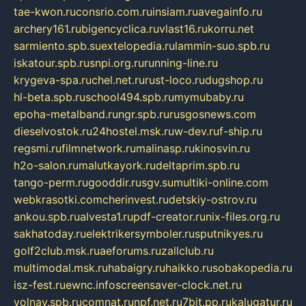
tae-kwon.ru
consrio.com.ru
insiam.ru
avegainfo.ru
archery161.ru
bigencyclica.ru
vlast16.ru
korru.net
sarmiento.spb.su
extelopedia.ru
lammin-suo.spb.ru
iskatour.spb.ru
snpi.org.ru
running-line.ru
krygeva-spa.ru
chel.net.ru
rust-loco.ru
dugshop.ru
hl-beta.spb.ru
school494.spb.ru
mymubaby.ru
epoha-metalband.ru
ngr.spb.ru
rusgosnews.com
dieselvostok.ru
24hostel.msk.ru
w-dev.ru
f-ship.ru
regsmi.ru
filmnetwork.ru
malinasp.ru
kinosvin.ru
h2o-salon.ru
malutkayork.ru
deltaprim.spb.ru
tango-perm.ru
gooddir.ru
sgv.su
multiki-online.com
webkrasotki.com
cherinvest.ru
detskiy-ostrov.ru
ankou.spb.ru
alvesta1.ru
pdf-creator.ru
nix-files.org.ru
sakhatoday.ru
elektrikersymboler.ru
sputnikyes.ru
golf2club.msk.ru
aeforums.ru
zallclub.ru
multimodal.msk.ru
habaigry.ru
haikko.ru
sobakopedia.ru
isz-fest.ru
ewnc.info
screensaver-clock.net.ru
volnav.spb.ru
comnat.ru
npf.net.ru
7bit.pp.ru
kalugatur.ru