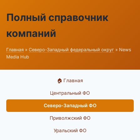
Полный справочник
компаний
Главная
»
Северо-Западный федеральный округ
» News
Media Hub
🏠 Главная
Центральный ФО
Северо-Западный ФО
Приволжский ФО
Уральский ФО