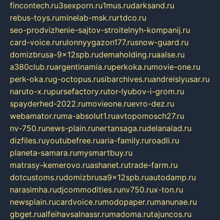
fincontech.ru
3sexporn.ru
1mus.ru
darksand.ru
rebus-toys.ru
minelab-msk.ru
rtdco.ru
seo-prodvizhenie-sajtov-stroitelnyh-kompanij.ru
card-voice.ru
rulonnyygazon177.ru
snow-guard.ru
domizbrusa-9x12spb.ru
demaholding.ru
aalse.ru
a380club.ru
argentinamia.ru
perkoka.ru
movie-one.ru
perk-oka.ru
g-octopus.ru
sibarchives.ru
andreislyusar.ru
naruto-x.ru
pursefactory.ru
tor-lyubov-i-grom.ru
spayderhed-2022.ru
movieone.ru
evro-dez.ru
webamator.ru
ma-absolut1.ru
avtopomosch27.ru
nv-750.ru
news-plain.ru
nertansaga.ru
delanalad.ru
dizfiles.ru
youtubefree.ru
aria-family.ru
roadli.ru
planeta-samara.ru
mysmartbuy.ru
matrasy-kemerovo.ru
ashanet.ru
trade-farm.ru
dotcustoms.ru
domizbrusa9x12spb.ru
autodamp.ru
narasimha.ru
djcommodities.ru
nv750.ru
x-ton.ru
newsplain.ru
cardvoice.ru
modopaper.ru
manunae.ru
gbget.ru
alfeihavsalnassr.ru
madoma.ru
tajuncos.ru