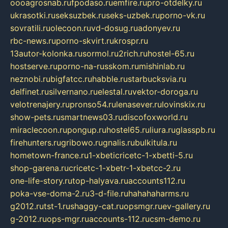
oooagrosnab.ru
fpodaso.ru
emfire.ru
pro-otdelky.ru
ukrasotki.ru
seksuzbek.ru
seks-uzbek.ru
porno-vk.ru
sovratili.ru
olecoon.ru
vd-dosug.ru
adonyev.ru
rbc-news.ru
porno-skvirt.ru
krospr.ru
13autor-kolonka.ru
sormol.ru
2rich.ru
hostel-65.ru
hostserve.ru
porno-na-russkom.ru
mishinlab.ru
neznobi.ru
bigfatcc.ru
habble.ru
starbucksvia.ru
delfinet.ru
silvernano.ru
elestal.ru
vektor-doroga.ru
velotrenajery.ru
pronso54.ru
lenasever.ru
lovinskix.ru
show-pets.ru
smartnews03.ru
discofoxworld.ru
miraclecoon.ru
pongup.ru
hostel65.ru
liura.ru
glasspb.ru
firehunters.ru
gribowo.ru
gnalis.ru
bulkitula.ru
hometown-france.ru
1-xbeticricetc-1-xbetti-5.ru
shop-garena.ru
cricetc-1-xbetr-1-xbetcc-2.ru
one-life-story.ru
top-halyava.ru
accounts112.ru
poka-vse-doma-2.ru
3-d-file.ru
hahahaharms.ru
g2012.ru
tst-1.ru
shaggy-cat.ru
opsmgr.ru
ev-gallery.ru
g-2012.ru
ops-mgr.ru
accounts-112.ru
csm-demo.ru