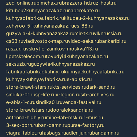
zed-online.ru
pimchax.ru
brazzers-hd.ru
z-host.ru
kitubeu2kuhnyanazakaz.ru
naperekate.ru
kuhnyaofabrikaufabrik.ru
kitubeu-2-kuhnyanazakaz.ru
xehyroo-5-kuhnyanazakaz.ru
cs-68.ru
guzywia-4-kuhnyanazakaz.ru
mir-tk.ru
vlknrussia.ru
cs68.ru
vladivostok-map.ru
video-seks.ru
bankaribi.ru
raszar.ru
vskrytie-zamkov-moskva113.ru
lipetsktelecom.ru
tovudyi4kuhnyanazakaz.ru
seksuzb.ru
guzywia4kuhnyanazakaz.ru
fabrikaofabrikaokuhny.ru
kuhnyaekuhnyaafabrika.ru
kuhnyaykuhnyayfabrika.ru
e-abis1c.ru
store-brawl-stars.ru
kts-services.ru
dark-sand.ru
sindika-01.ru
sp-life.ru
x-legion.ru
sib-archives.ru
e-abis-1-c.ru
sindika01.ru
venda-festival.ru
store-brawlstars.ru
dooraleksandria.ru
antenna-highly.ru
mine-lab-msk.ru
1-mus.ru
3-sex-porn.ru
ban-damn.ru
purse-factory.ru
viagra-tablet.ru
fasbags.ru
adler-jun.ru
bandamn.ru