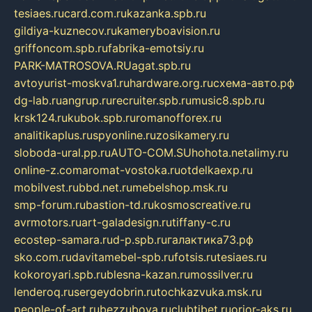
tesiaes.ru
card.com.ru
kazanka.spb.ru
gildiya-kuznecov.ru
kameryboavision.ru
griffoncom.spb.ru
fabrika-emotsiy.ru
PARK-MATROSOVA.RU
agat.spb.ru
avtoyurist-moskva1.ru
hardware.org.ru
схема-авто.рф
dg-lab.ru
angrup.ru
recruiter.spb.ru
music8.spb.ru
krsk124.ru
kubok.spb.ru
romanofforex.ru
analitikaplus.ru
spyonline.ru
zosikamery.ru
sloboda-ural.pp.ru
AUTO-COM.SU
hohota.net
alimy.ru
online-z.com
aromat-vostoka.ru
otdelkaexp.ru
mobilvest.ru
bbd.net.ru
mebelshop.msk.ru
smp-forum.ru
bastion-td.ru
kosmoscreative.ru
avrmotors.ru
art-galadesign.ru
tiffany-c.ru
ecostep-samara.ru
d-p.spb.ru
галактика73.рф
sko.com.ru
davitamebel-spb.ru
fotsis.ru
tesiaes.ru
kokoroyari.spb.ru
blesna-kazan.ru
mossilver.ru
lenderoq.ru
sergeydobrin.ru
tochkazvuka.msk.ru
people-of-art.ru
bezzubova.ru
clubtibet.ru
orior-aks.ru