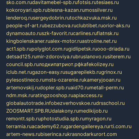
sko.com.ru
davitamebel-spb.ru
fotsis.ru
tesiaes.ru
kokoroyari.spb.ru
blesna-kazan.ru
mossilver.ru
lenderoq.ru
sergeydobrin.ru
tochkazvuka.msk.ru
people-of-art.ru
bezzubova.ru
clubtibet.ru
orior-aks.ru
dynamoauto.ru
szk-favorit.ru
carlines.ru
flatnsk.ru
kingbolenskaner.ru
alex-motor.ru
astroline.net.ru
act1.spb.ru
polyglot.com.ru
gidlipetsk.ru
ooo-driada.ru
detsad125.ru
mir-zdoroviya.ru
bruslanovo.ru
siterem.ru
council.spb.ru
лодкипатриот.рф
kafekolizey.ru
iclub.net.ru
gazon-easy.ru
sugarepilekb.ru
grinox.ru
pylesostineco.ru
msts-ozarenie.ru
kameryjooan.ru
artemovskij.ru
dopler.spb.ru
aid70.ru
metall-perm.ru
ndm.msk.ru
ratingzooshop.ru
apiaccess.ru
globalautotrade.info
bezverhovskoe.ru
drsschool.ru
ZOOSMART.SPB.RU
dalakony.ru
medikijob.ru
remontt.spb.ru
photostudia.spb.ru
myragon.ru
terramia.ru
academy62.ru
gardengallereya.ru
rti.com.ru
artem-news.ru
biserinca.ru
krasnodarkurort.com