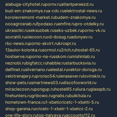
alabuga-cityhotel.ru
pornv.ru
atlantpereezd.ru
bud-em-znakomye.ru
a-cdc.ru
elektrostal-news.ru
korolevremont-market.ru
budem-znakomye.ru
oooagrosnab.ru
fpodaso.ru
emfire.ru
pro-otdelky.ru
ukrasotki.ru
seksuzbek.ru
seks-uzbek.ru
porno-vk.ru
sovratili.ru
olecoon.ru
vd-dosug.ru
adonyev.ru
rbc-news.ru
porno-skvirt.ru
krospr.ru
13autor-kolonka.ru
sormol.ru
2rich.ru
hostel-65.ru
hostserve.ru
porno-na-russkom.ru
mishinlab.ru
neznobi.ru
bigfatcc.ru
habble.ru
starbucksvia.ru
delfinet.ru
silvernano.ru
elestal.ru
vektor-doroga.ru
velotrenajery.ru
pronso54.ru
lenasever.ru
lovinskix.ru
show-pets.ru
smartnews03.ru
discofoxworld.ru
miraclecoon.ru
pongup.ru
hostel65.ru
liura.ru
glasspb.ru
firehunters.ru
gribowo.ru
gnalis.ru
bulkitula.ru
hometown-france.ru
1-xbeticricetc-1-xbetti-5.ru
shop-garena.ru
cricetc-1-xbetr-1-xbetcc-2.ru
one-life-story.ru
top-halyava.ru
accounts112.ru