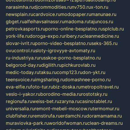
narasimha.ru
djcommodities.ru
nv750.ru
x-ton.ru
newsplain.ru
cardvoice.ru
modopaper.ru
manunae.ru
gbget.ru
alfeihavsalnassr.ru
madoma.ru
tajuncos.ru
petrovkasports.ru
porno-online-besplatno.ru
splclub.ru
york-life.ru
doroga-expo.ru
ribery.ru
cleanmedicine.ru
slovar-ivrit.ru
porno-video-besplatno.ru
seks-365.ru
ovucontrol.ru
sloty-igrovyye-avtomaty.ru
ru-industriya.ru
russkoe-porno-besplatno.ru
belgorod-day.ru
digilith.ru
pichkurovlab.ru
medic-today.ru
taksu.ru
comp123.ru
don-ykt.ru
teensvoice.ru
imgsharing.ru
domashnee-porno.ru
eva-elfie.ru
foto-tur.ru
biz-doska.ru
metropoltravel.ru
veslo-i-yakor.ru
borodino-media.ru
rostotsky.ru
regionufa.ru
weiss-bet.ru
zaryna.ru
casinotablet.ru
universalia.ru
remont-mebeli-moscow.ru
termomur.ru
clubfisher.ru
remstirufa.ru
erdamchi.ru
doramamama.ru
muraviovka-park.ru
worldofwoman.ru
clean-dreams.ru