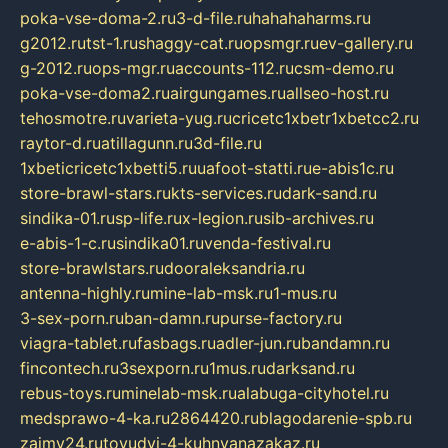
poka-vse-doma-2.ru
3-d-file.ru
hahahaharms.ru
g2012.ru
tst-1.ru
shaggy-cat.ru
opsmgr.ru
ev-gallery.ru
g-2012.ru
ops-mgr.ru
accounts-112.ru
csm-demo.ru
poka-vse-doma2.ru
airgungames.ru
allseo-host.ru
tehosmotre.ru
varieta-yug.ru
cricetc1xbetr1xbetcc2.ru
raytor-d.ru
atillagunn.ru
3d-file.ru
1xbeticricetc1xbetti5.ru
uafoot-statti.ru
e-abis1c.ru
store-brawl-stars.ru
kts-services.ru
dark-sand.ru
sindika-01.ru
sp-life.ru
x-legion.ru
sib-archives.ru
e-abis-1-c.ru
sindika01.ru
venda-festival.ru
store-brawlstars.ru
dooraleksandria.ru
antenna-highly.ru
mine-lab-msk.ru
1-mus.ru
3-sex-porn.ru
ban-damn.ru
purse-factory.ru
viagra-tablet.ru
fasbags.ru
adler-jun.ru
bandamn.ru
fincontech.ru
3sexporn.ru
1mus.ru
darksand.ru
rebus-toys.ru
minelab-msk.ru
alabuga-cityhotel.ru
medsprawo-4-ka.ru
2864420.ru
blagodarenie-spb.ru
zajmy24.ru
tovudyi-4-kuhnyanazakaz.ru