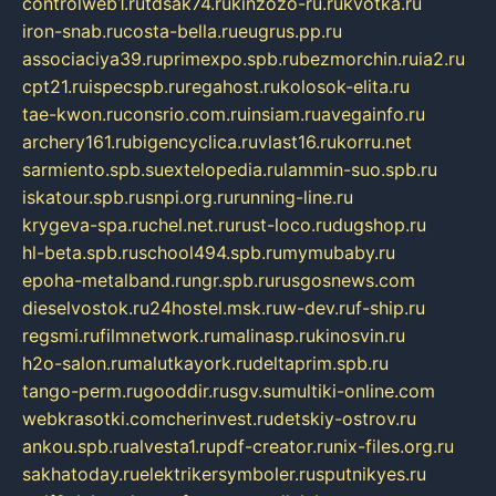
controlweb1.ru
tdsak74.ru
kinzozo-ru.ru
kvotka.ru
iron-snab.ru
costa-bella.ru
eugrus.pp.ru
associaciya39.ru
primexpo.spb.ru
bezmorchin.ru
ia2.ru
cpt21.ru
ispecspb.ru
regahost.ru
kolosok-elita.ru
tae-kwon.ru
consrio.com.ru
insiam.ru
avegainfo.ru
archery161.ru
bigencyclica.ru
vlast16.ru
korru.net
sarmiento.spb.su
extelopedia.ru
lammin-suo.spb.ru
iskatour.spb.ru
snpi.org.ru
running-line.ru
krygeva-spa.ru
chel.net.ru
rust-loco.ru
dugshop.ru
hl-beta.spb.ru
school494.spb.ru
mymubaby.ru
epoha-metalband.ru
ngr.spb.ru
rusgosnews.com
dieselvostok.ru
24hostel.msk.ru
w-dev.ru
f-ship.ru
regsmi.ru
filmnetwork.ru
malinasp.ru
kinosvin.ru
h2o-salon.ru
malutkayork.ru
deltaprim.spb.ru
tango-perm.ru
gooddir.ru
sgv.su
multiki-online.com
webkrasotki.com
cherinvest.ru
detskiy-ostrov.ru
ankou.spb.ru
alvesta1.ru
pdf-creator.ru
nix-files.org.ru
sakhatoday.ru
elektrikersymboler.ru
sputnikyes.ru