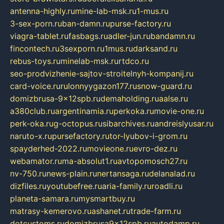
antenna-highly.ru
mine-lab-msk.ru
1-mus.ru
3-sex-porn.ru
ban-damn.ru
purse-factory.ru
viagra-tablet.ru
fasbags.ru
adler-jun.ru
bandamn.ru
fincontech.ru
3sexporn.ru
1mus.ru
darksand.ru
rebus-toys.ru
minelab-msk.ru
rtdco.ru
seo-prodvizhenie-sajtov-stroitelnyh-kompanij.ru
card-voice.ru
rulonnyygazon177.ru
snow-guard.ru
domizbrusa-9x12spb.ru
demaholding.ru
aalse.ru
a380club.ru
argentinamia.ru
perkoka.ru
movie-one.ru
perk-oka.ru
g-octopus.ru
sibarchives.ru
andreislyusar.ru
naruto-x.ru
pursefactory.ru
tor-lyubov-i-grom.ru
spayderhed-2022.ru
movieone.ru
evro-dez.ru
webamator.ru
ma-absolut1.ru
avtopomosch27.ru
nv-750.ru
news-plain.ru
nertansaga.ru
delanalad.ru
dizfiles.ru
youtubefree.ru
aria-family.ru
roadli.ru
planeta-samara.ru
mysmartbuy.ru
matrasy-kemerovo.ru
ashanet.ru
trade-farm.ru
dotcustoms.ru
domizbrusa9x12spb.ru
autodamp.ru