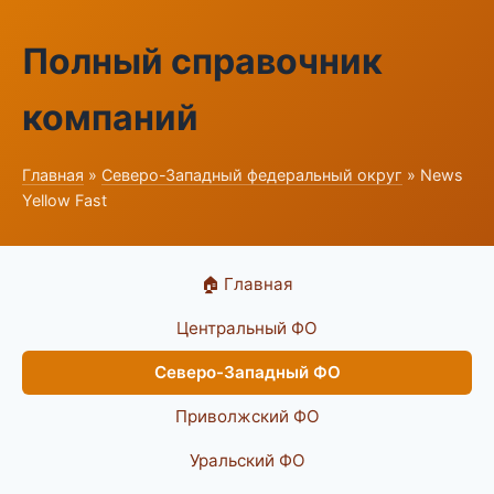
Полный справочник
компаний
Главная
»
Северо-Западный федеральный округ
» News
Yellow Fast
🏠 Главная
Центральный ФО
Северо-Западный ФО
Приволжский ФО
Уральский ФО