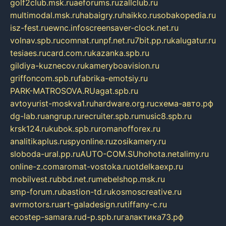
golf2club.msk.ru
aeforums.ru
zallclub.ru
multimodal.msk.ru
habaigry.ru
haikko.ru
sobakopedia.ru
isz-fest.ru
ewnc.info
screensaver-clock.net.ru
volnav.spb.ru
comnat.ru
npf.net.ru
7bit.pp.ru
kalugatur.ru
tesiaes.ru
card.com.ru
kazanka.spb.ru
gildiya-kuznecov.ru
kameryboavision.ru
griffoncom.spb.ru
fabrika-emotsiy.ru
PARK-MATROSOVA.RU
agat.spb.ru
avtoyurist-moskva1.ru
hardware.org.ru
схема-авто.рф
dg-lab.ru
angrup.ru
recruiter.spb.ru
music8.spb.ru
krsk124.ru
kubok.spb.ru
romanofforex.ru
analitikaplus.ru
spyonline.ru
zosikamery.ru
sloboda-ural.pp.ru
AUTO-COM.SU
hohota.net
alimy.ru
online-z.com
aromat-vostoka.ru
otdelkaexp.ru
mobilvest.ru
bbd.net.ru
mebelshop.msk.ru
smp-forum.ru
bastion-td.ru
kosmoscreative.ru
avrmotors.ru
art-galadesign.ru
tiffany-c.ru
ecostep-samara.ru
d-p.spb.ru
галактика73.рф