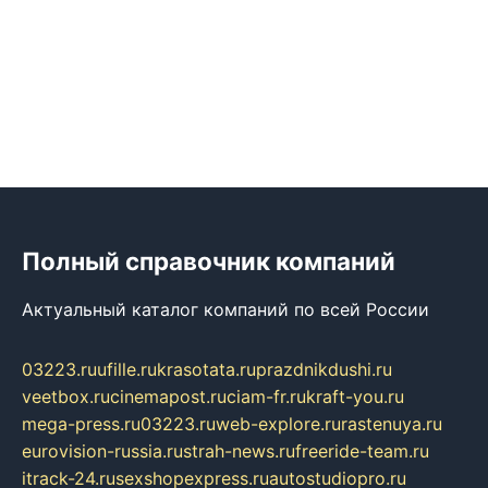
Полный справочник компаний
Актуальный каталог компаний по всей России
03223.ru
ufille.ru
krasotata.ru
prazdnikdushi.ru
veetbox.ru
cinemapost.ru
ciam-fr.ru
kraft-you.ru
mega-press.ru
03223.ru
web-explore.ru
rastenuya.ru
eurovision-russia.ru
strah-news.ru
freeride-team.ru
itrack-24.ru
sexshopexpress.ru
autostudiopro.ru