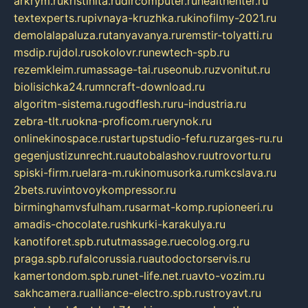
arkrym.ru
kristinita.ru
dircomputer.ru
healthenter.ru
textexperts.ru
pivnaya-kruzhka.ru
kinofilmy-2021.ru
demolalapaluza.ru
tanyavanya.ru
remstir-tolyatti.ru
msdip.ru
jdol.ru
sokolovr.ru
newtech-spb.ru
rezemkleim.ru
massage-tai.ru
seonub.ru
zvonitut.ru
biolisichka24.ru
mncraft-download.ru
algoritm-sistema.ru
godflesh.ru
ru-industria.ru
zebra-tlt.ru
okna-proficom.ru
erynok.ru
onlinekinospace.ru
startupstudio-fefu.ru
zarges-ru.ru
gegenjustizunrecht.ru
autobalashov.ru
utrovortu.ru
spiski-firm.ru
elara-m.ru
kinomusorka.ru
mkcslava.ru
2bets.ru
vintovoykompressor.ru
birminghamvsfulham.ru
sarmat-komp.ru
pioneeri.ru
amadis-chocolate.ru
shkurki-karakulya.ru
kanotiforet.spb.ru
tutmassage.ru
ecolog.org.ru
praga.spb.ru
falcorussia.ru
autodoctorservis.ru
kamertondom.spb.ru
net-life.net.ru
avto-vozim.ru
sakhcamera.ru
alliance-electro.spb.ru
stroyavt.ru