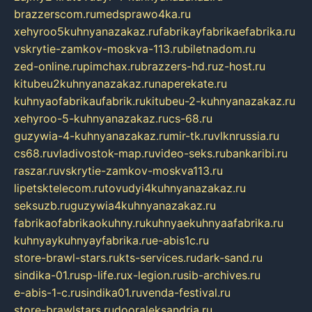
brazzerscom.ru
medsprawo4ka.ru
xehyroo5kuhnyanazakaz.ru
fabrikayfabrikaefabrika.ru
vskrytie-zamkov-moskva-113.ru
biletnadom.ru
zed-online.ru
pimchax.ru
brazzers-hd.ru
z-host.ru
kitubeu2kuhnyanazakaz.ru
naperekate.ru
kuhnyaofabrikaufabrik.ru
kitubeu-2-kuhnyanazakaz.ru
xehyroo-5-kuhnyanazakaz.ru
cs-68.ru
guzywia-4-kuhnyanazakaz.ru
mir-tk.ru
vlknrussia.ru
cs68.ru
vladivostok-map.ru
video-seks.ru
bankaribi.ru
raszar.ru
vskrytie-zamkov-moskva113.ru
lipetsktelecom.ru
tovudyi4kuhnyanazakaz.ru
seksuzb.ru
guzywia4kuhnyanazakaz.ru
fabrikaofabrikaokuhny.ru
kuhnyaekuhnyaafabrika.ru
kuhnyaykuhnyayfabrika.ru
e-abis1c.ru
store-brawl-stars.ru
kts-services.ru
dark-sand.ru
sindika-01.ru
sp-life.ru
x-legion.ru
sib-archives.ru
e-abis-1-c.ru
sindika01.ru
venda-festival.ru
store-brawlstars.ru
dooraleksandria.ru