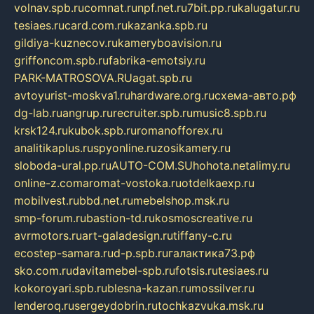
volnav.spb.ru
comnat.ru
npf.net.ru
7bit.pp.ru
kalugatur.ru
tesiaes.ru
card.com.ru
kazanka.spb.ru
gildiya-kuznecov.ru
kameryboavision.ru
griffoncom.spb.ru
fabrika-emotsiy.ru
PARK-MATROSOVA.RU
agat.spb.ru
avtoyurist-moskva1.ru
hardware.org.ru
схема-авто.рф
dg-lab.ru
angrup.ru
recruiter.spb.ru
music8.spb.ru
krsk124.ru
kubok.spb.ru
romanofforex.ru
analitikaplus.ru
spyonline.ru
zosikamery.ru
sloboda-ural.pp.ru
AUTO-COM.SU
hohota.net
alimy.ru
online-z.com
aromat-vostoka.ru
otdelkaexp.ru
mobilvest.ru
bbd.net.ru
mebelshop.msk.ru
smp-forum.ru
bastion-td.ru
kosmoscreative.ru
avrmotors.ru
art-galadesign.ru
tiffany-c.ru
ecostep-samara.ru
d-p.spb.ru
галактика73.рф
sko.com.ru
davitamebel-spb.ru
fotsis.ru
tesiaes.ru
kokoroyari.spb.ru
blesna-kazan.ru
mossilver.ru
lenderoq.ru
sergeydobrin.ru
tochkazvuka.msk.ru