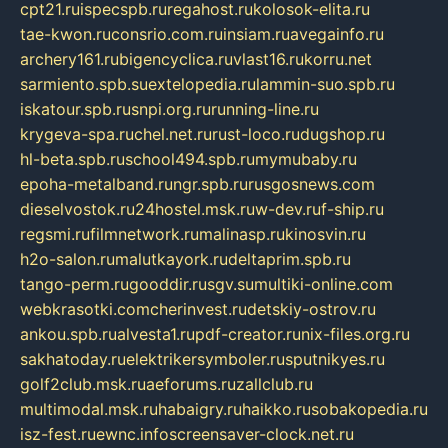
cpt21.ru
ispecspb.ru
regahost.ru
kolosok-elita.ru
tae-kwon.ru
consrio.com.ru
insiam.ru
avegainfo.ru
archery161.ru
bigencyclica.ru
vlast16.ru
korru.net
sarmiento.spb.su
extelopedia.ru
lammin-suo.spb.ru
iskatour.spb.ru
snpi.org.ru
running-line.ru
krygeva-spa.ru
chel.net.ru
rust-loco.ru
dugshop.ru
hl-beta.spb.ru
school494.spb.ru
mymubaby.ru
epoha-metalband.ru
ngr.spb.ru
rusgosnews.com
dieselvostok.ru
24hostel.msk.ru
w-dev.ru
f-ship.ru
regsmi.ru
filmnetwork.ru
malinasp.ru
kinosvin.ru
h2o-salon.ru
malutkayork.ru
deltaprim.spb.ru
tango-perm.ru
gooddir.ru
sgv.su
multiki-online.com
webkrasotki.com
cherinvest.ru
detskiy-ostrov.ru
ankou.spb.ru
alvesta1.ru
pdf-creator.ru
nix-files.org.ru
sakhatoday.ru
elektrikersymboler.ru
sputnikyes.ru
golf2club.msk.ru
aeforums.ru
zallclub.ru
multimodal.msk.ru
habaigry.ru
haikko.ru
sobakopedia.ru
isz-fest.ru
ewnc.info
screensaver-clock.net.ru