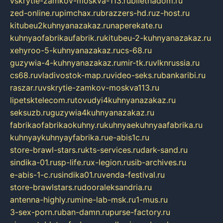
vskrytie-zamkov-moskva-113.ru
biletnadom.ru
zed-online.ru
pimchax.ru
brazzers-hd.ru
z-host.ru
kitubeu2kuhnyanazakaz.ru
naperekate.ru
kuhnyaofabrikaufabrik.ru
kitubeu-2-kuhnyanazakaz.ru
xehyroo-5-kuhnyanazakaz.ru
cs-68.ru
guzywia-4-kuhnyanazakaz.ru
mir-tk.ru
vlknrussia.ru
cs68.ru
vladivostok-map.ru
video-seks.ru
bankaribi.ru
raszar.ru
vskrytie-zamkov-moskva113.ru
lipetsktelecom.ru
tovudyi4kuhnyanazakaz.ru
seksuzb.ru
guzywia4kuhnyanazakaz.ru
fabrikaofabrikaokuhny.ru
kuhnyaekuhnyaafabrika.ru
kuhnyaykuhnyayfabrika.ru
e-abis1c.ru
store-brawl-stars.ru
kts-services.ru
dark-sand.ru
sindika-01.ru
sp-life.ru
x-legion.ru
sib-archives.ru
e-abis-1-c.ru
sindika01.ru
venda-festival.ru
store-brawlstars.ru
dooraleksandria.ru
antenna-highly.ru
mine-lab-msk.ru
1-mus.ru
3-sex-porn.ru
ban-damn.ru
purse-factory.ru