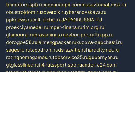
tmmotors.spb.ru
xjocuricopii.com
musavtomat.msk.ru
obustrojdom.ru
sovetcik.ru
ybaranovskaya.ru
ppknews.ru
cult-alshei.ru
JAPANRUSSIA.RU
proekciyamebel.ru
imper-finans.ru
rim.org.ru
glamourai.ru
brassminus.ru
zabor-pro.ru
ftn.pp.ru
dorogoe58.ru
laimengpacker.ru
kuzova-zapchasti.ru
sageerp.ru
taxodrom.ru
dsrazvitie.ru
hardcity.net.ru
ratinghomegames.ru
topservice25.ru
gubernyan.ru
gtglasslined.ru
ii4.ru
tssport.spb.ru
andorra24.com
blackwallstreet.ru
oboimos.ru
optim-doors.com.ru
ikuch.ru
nycr.org.ru
npa21.ru
vremya-ch.spb.ru
desert000.ru
ivtorgi.ru
ifiori.ru
catalog-statei.ru
dcv.org.ru
spetsmaster174.ru
ipkameryhiseeu.ru
dum26.ru
ruspol.spb.ru
fr-opendp.ru
kam-solnyshko.ru
cheyenne-arapaho.ru
sevzapmetal.spb.ru
ted-lapidus.spb.ru
parasite-eliminator.ru
sigma-complete.ru
modernworld.ru
dama-moda.ru
eholot-group.ru
sk-nvkz.ru
DRONGOLD.RU