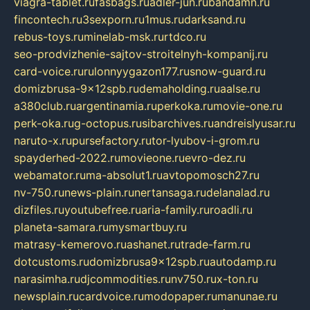
viagra-tablet.ru
fasbags.ru
adler-jun.ru
bandamn.ru
fincontech.ru
3sexporn.ru
1mus.ru
darksand.ru
rebus-toys.ru
minelab-msk.ru
rtdco.ru
seo-prodvizhenie-sajtov-stroitelnyh-kompanij.ru
card-voice.ru
rulonnyygazon177.ru
snow-guard.ru
domizbrusa-9x12spb.ru
demaholding.ru
aalse.ru
a380club.ru
argentinamia.ru
perkoka.ru
movie-one.ru
perk-oka.ru
g-octopus.ru
sibarchives.ru
andreislyusar.ru
naruto-x.ru
pursefactory.ru
tor-lyubov-i-grom.ru
spayderhed-2022.ru
movieone.ru
evro-dez.ru
webamator.ru
ma-absolut1.ru
avtopomosch27.ru
nv-750.ru
news-plain.ru
nertansaga.ru
delanalad.ru
dizfiles.ru
youtubefree.ru
aria-family.ru
roadli.ru
planeta-samara.ru
mysmartbuy.ru
matrasy-kemerovo.ru
ashanet.ru
trade-farm.ru
dotcustoms.ru
domizbrusa9x12spb.ru
autodamp.ru
narasimha.ru
djcommodities.ru
nv750.ru
x-ton.ru
newsplain.ru
cardvoice.ru
modopaper.ru
manunae.ru