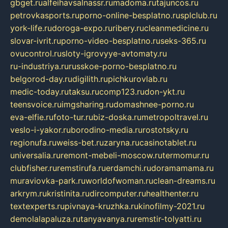
gbget.ru
alfeihavsalnassr.ru
madoma.ru
tajuncos.ru
petrovkasports.ru
porno-online-besplatno.ru
splclub.ru
york-life.ru
doroga-expo.ru
ribery.ru
cleanmedicine.ru
slovar-ivrit.ru
porno-video-besplatno.ru
seks-365.ru
ovucontrol.ru
sloty-igrovyye-avtomaty.ru
ru-industriya.ru
russkoe-porno-besplatno.ru
belgorod-day.ru
digilith.ru
pichkurovlab.ru
medic-today.ru
taksu.ru
comp123.ru
don-ykt.ru
teensvoice.ru
imgsharing.ru
domashnee-porno.ru
eva-elfie.ru
foto-tur.ru
biz-doska.ru
metropoltravel.ru
veslo-i-yakor.ru
borodino-media.ru
rostotsky.ru
regionufa.ru
weiss-bet.ru
zaryna.ru
casinotablet.ru
universalia.ru
remont-mebeli-moscow.ru
termomur.ru
clubfisher.ru
remstirufa.ru
erdamchi.ru
doramamama.ru
muraviovka-park.ru
worldofwoman.ru
clean-dreams.ru
arkrym.ru
kristinita.ru
dircomputer.ru
healthenter.ru
textexperts.ru
pivnaya-kruzhka.ru
kinofilmy-2021.ru
demolalapaluza.ru
tanyavanya.ru
remstir-tolyatti.ru