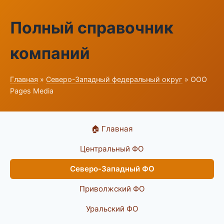
Полный справочник
компаний
Главная
»
Северо-Западный федеральный округ
» ООО
Pages Media
🏠 Главная
Центральный ФО
Северо-Западный ФО
Приволжский ФО
Уральский ФО