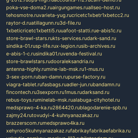
poka-vse-doma2.ru
airgungames.ru
allseo-host.ru
tehosmotre.ru
varieta-yug.ru
cricetc1xbetr1xbetcc2.ru
raytor-d.ru
atillagunn.ru
3d-file.ru
1xbeticricetc1xbetti5.ru
uafoot-statti.ru
e-abis1c.ru
store-brawl-stars.ru
kts-services.ru
dark-sand.ru
sindika-01.ru
sp-life.ru
x-legion.ru
sib-archives.ru
e-abis-1-c.ru
sindika01.ru
venda-festival.ru
store-brawlstars.ru
dooraleksandria.ru
antenna-highly.ru
mine-lab-msk.ru
1-mus.ru
3-sex-porn.ru
ban-damn.ru
purse-factory.ru
viagra-tablet.ru
fasbags.ru
adler-jun.ru
bandamn.ru
fincontech.ru
3sexporn.ru
1mus.ru
darksand.ru
rebus-toys.ru
minelab-msk.ru
alabuga-cityhotel.ru
medsprawo-4-ka.ru
2864420.ru
blagodarenie-spb.ru
zajmy24.ru
tovudyi-4-kuhnyanazakaz.ru
brazzerscom.ru
medsprawo4ka.ru
xehyroo5kuhnyanazakaz.ru
fabrikayfabrikaefabrika.ru