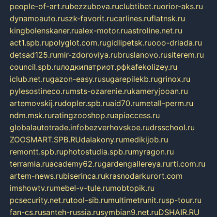
people-of-art.ru
bezzubova.ru
clubtibet.ru
orior-aks.ru
dynamoauto.ru
szk-favorit.ru
carlines.ru
flatnsk.ru
kingbolenskaner.ru
alex-motor.ru
astroline.net.ru
act1.spb.ru
polyglot.com.ru
gidlipetsk.ru
ooo-driada.ru
detsad125.ru
mir-zdoroviya.ru
bruslanovo.ru
siterem.ru
council.spb.ru
лодкипатриот.рф
kafekolizey.ru
iclub.net.ru
gazon-easy.ru
sugarepilekb.ru
grinox.ru
pylesostineco.ru
msts-ozarenie.ru
kameryjooan.ru
artemovskij.ru
dopler.spb.ru
aid70.ru
metall-perm.ru
ndm.msk.ru
ratingzooshop.ru
apiaccess.ru
globalautotrade.info
bezverhovskoe.ru
drsschool.ru
ZOOSMART.SPB.RU
dalakony.ru
medikijob.ru
remontt.spb.ru
photostudia.spb.ru
myragon.ru
terramia.ru
academy62.ru
gardengallereya.ru
rti.com.ru
artem-news.ru
biserinca.ru
krasnodarkurort.com
imshowtv.ru
mebel-v-tule.ru
mobtopik.ru
pcsecurity.net.ru
tool-sib.ru
multimetrunit.ru
sp-tour.ru
fan-cs.ru
santeh-russia.ru
symbian9.net.ru
DSHAIR.RU