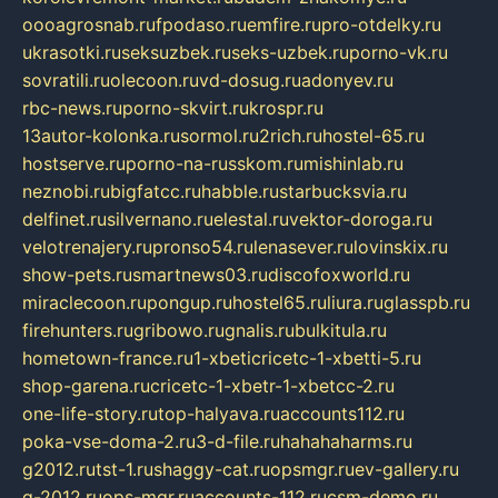
oooagrosnab.ru
fpodaso.ru
emfire.ru
pro-otdelky.ru
ukrasotki.ru
seksuzbek.ru
seks-uzbek.ru
porno-vk.ru
sovratili.ru
olecoon.ru
vd-dosug.ru
adonyev.ru
rbc-news.ru
porno-skvirt.ru
krospr.ru
13autor-kolonka.ru
sormol.ru
2rich.ru
hostel-65.ru
hostserve.ru
porno-na-russkom.ru
mishinlab.ru
neznobi.ru
bigfatcc.ru
habble.ru
starbucksvia.ru
delfinet.ru
silvernano.ru
elestal.ru
vektor-doroga.ru
velotrenajery.ru
pronso54.ru
lenasever.ru
lovinskix.ru
show-pets.ru
smartnews03.ru
discofoxworld.ru
miraclecoon.ru
pongup.ru
hostel65.ru
liura.ru
glasspb.ru
firehunters.ru
gribowo.ru
gnalis.ru
bulkitula.ru
hometown-france.ru
1-xbeticricetc-1-xbetti-5.ru
shop-garena.ru
cricetc-1-xbetr-1-xbetcc-2.ru
one-life-story.ru
top-halyava.ru
accounts112.ru
poka-vse-doma-2.ru
3-d-file.ru
hahahaharms.ru
g2012.ru
tst-1.ru
shaggy-cat.ru
opsmgr.ru
ev-gallery.ru
g-2012.ru
ops-mgr.ru
accounts-112.ru
csm-demo.ru