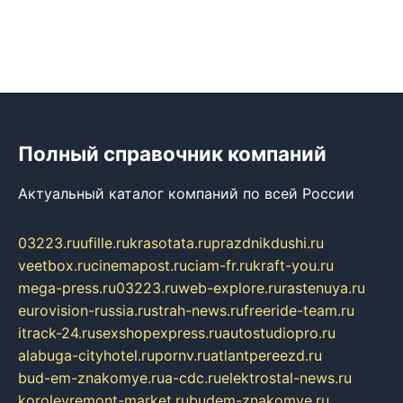
Полный справочник компаний
Актуальный каталог компаний по всей России
03223.ru
ufille.ru
krasotata.ru
prazdnikdushi.ru
veetbox.ru
cinemapost.ru
ciam-fr.ru
kraft-you.ru
mega-press.ru
03223.ru
web-explore.ru
rastenuya.ru
eurovision-russia.ru
strah-news.ru
freeride-team.ru
itrack-24.ru
sexshopexpress.ru
autostudiopro.ru
alabuga-cityhotel.ru
pornv.ru
atlantpereezd.ru
bud-em-znakomye.ru
a-cdc.ru
elektrostal-news.ru
korolevremont-market.ru
budem-znakomye.ru