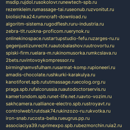
msdip.ru
jdol.ru
sokolovr.ru
newtech-spb.ru
rezemkleim.ru
massage-tai.ru
seonub.ru
zvonitut.ru
biolisichka24.ru
mncraft-download.ru
algoritm-sistema.ru
godflesh.ru
ru-industria.ru
zebra-tlt.ru
okna-proficom.ru
erynok.ru
onlinekinospace.ru
startupstudio-fefu.ru
zarges-ru.ru
gegenjustizunrecht.ru
autobalashov.ru
utrovortu.ru
spiski-firm.ru
elara-m.ru
kinomusorka.ru
mkcslava.ru
2bets.ru
vintovoykompressor.ru
birminghamvsfulham.ru
sarmat-komp.ru
pioneeri.ru
amadis-chocolate.ru
shkurki-karakulya.ru
kanotiforet.spb.ru
tutmassage.ru
ecolog.org.ru
praga.spb.ru
falcorussia.ru
autodoctorservis.ru
kamertondom.spb.ru
net-life.net.ru
avto-vozim.ru
sakhcamera.ru
alliance-electro.spb.ru
stroyavt.ru
controlweb1.ru
tdsak74.ru
kinzozo-ru.ru
kvotka.ru
iron-snab.ru
costa-bella.ru
eugrus.pp.ru
associaciya39.ru
primexpo.spb.ru
bezmorchin.ru
ia2.ru