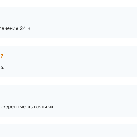
течение 24 ч.
е?
е.
роверенные источники.