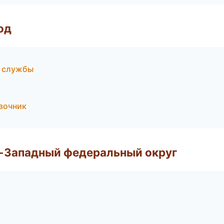
од
е службы
вочник
о-Западный федеральный округ