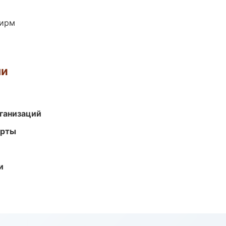
фирм
ми
ганизаций
арты
и