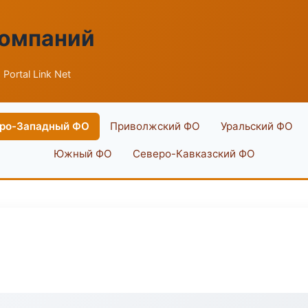
компаний
 Portal Link Net
ро-Западный ФО
Приволжский ФО
Уральский ФО
Южный ФО
Северо-Кавказский ФО