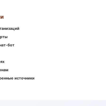
ми
ганизаций
арты
чат-бот
иях
онам
еренные источники