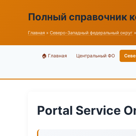
Полный справочник 
Главная
»
Северо-Западный федеральный округ
»
🏠 Главная
Центральный ФО
Севе
Portal Service O