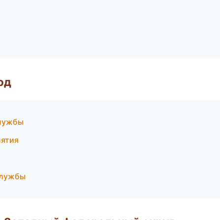
од
службы
иятия
службы