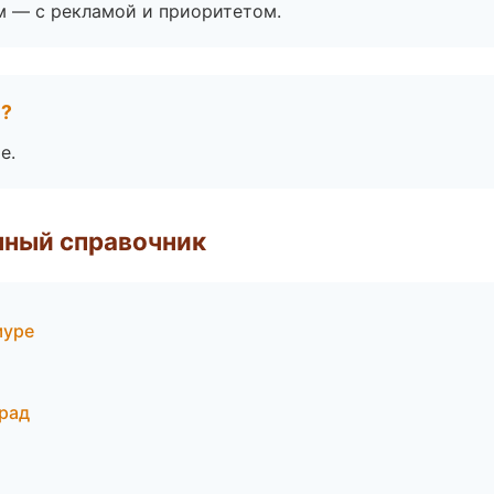
м — с рекламой и приоритетом.
е?
е.
нный справочник
муре
град