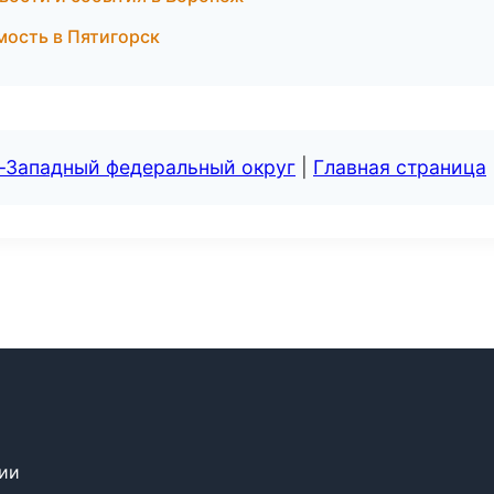
мость в Пятигорск
о-Западный федеральный округ
|
Главная страница
сии