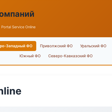
компаний
 Portal Service Online
ро-Западный ФО
Приволжский ФО
Уральский ФО
Южный ФО
Северо-Кавказский ФО
nline