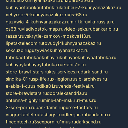
kitubeu2kuhnyanazakaz.ru
naperekate.ru
kuhnyaofabrikaufabrik.ru
kitubeu-2-kuhnyanazakaz.ru
xehyroo-5-kuhnyanazakaz.ru
cs-68.ru
guzywia-4-kuhnyanazakaz.ru
mir-tk.ru
vlknrussia.ru
cs68.ru
vladivostok-map.ru
video-seks.ru
bankaribi.ru
raszar.ru
vskrytie-zamkov-moskva113.ru
lipetsktelecom.ru
tovudyi4kuhnyanazakaz.ru
seksuzb.ru
guzywia4kuhnyanazakaz.ru
fabrikaofabrikaokuhny.ru
kuhnyaekuhnyaafabrika.ru
kuhnyaykuhnyayfabrika.ru
e-abis1c.ru
store-brawl-stars.ru
kts-services.ru
dark-sand.ru
sindika-01.ru
sp-life.ru
x-legion.ru
sib-archives.ru
e-abis-1-c.ru
sindika01.ru
venda-festival.ru
store-brawlstars.ru
dooraleksandria.ru
antenna-highly.ru
mine-lab-msk.ru
1-mus.ru
3-sex-porn.ru
ban-damn.ru
purse-factory.ru
viagra-tablet.ru
fasbags.ru
adler-jun.ru
bandamn.ru
fincontech.ru
3sexporn.ru
1mus.ru
darksand.ru