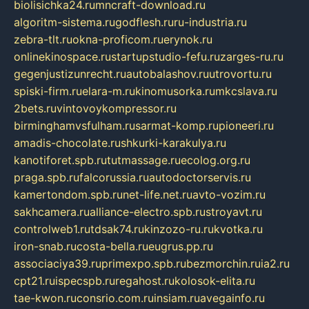
biolisichka24.ru
mncraft-download.ru
algoritm-sistema.ru
godflesh.ru
ru-industria.ru
zebra-tlt.ru
okna-proficom.ru
erynok.ru
onlinekinospace.ru
startupstudio-fefu.ru
zarges-ru.ru
gegenjustizunrecht.ru
autobalashov.ru
utrovortu.ru
spiski-firm.ru
elara-m.ru
kinomusorka.ru
mkcslava.ru
2bets.ru
vintovoykompressor.ru
birminghamvsfulham.ru
sarmat-komp.ru
pioneeri.ru
amadis-chocolate.ru
shkurki-karakulya.ru
kanotiforet.spb.ru
tutmassage.ru
ecolog.org.ru
praga.spb.ru
falcorussia.ru
autodoctorservis.ru
kamertondom.spb.ru
net-life.net.ru
avto-vozim.ru
sakhcamera.ru
alliance-electro.spb.ru
stroyavt.ru
controlweb1.ru
tdsak74.ru
kinzozo-ru.ru
kvotka.ru
iron-snab.ru
costa-bella.ru
eugrus.pp.ru
associaciya39.ru
primexpo.spb.ru
bezmorchin.ru
ia2.ru
cpt21.ru
ispecspb.ru
regahost.ru
kolosok-elita.ru
tae-kwon.ru
consrio.com.ru
insiam.ru
avegainfo.ru