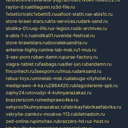
raytor-d.ru
atillagunn.ru
3d-file.ru
1xbeticricetc1xbetti5.ru
uafoot-statti.ru
e-abis1c.ru
store-brawl-stars.ru
kts-services.ru
dark-sand.ru
sindika-01.ru
sp-life.ru
x-legion.ru
sib-archives.ru
e-abis-1-c.ru
sindika01.ru
venda-festival.ru
store-brawlstars.ru
dooraleksandria.ru
antenna-highly.ru
mine-lab-msk.ru
1-mus.ru
3-sex-porn.ru
ban-damn.ru
purse-factory.ru
viagra-tablet.ru
fasbags.ru
adler-jun.ru
bandamn.ru
fincontech.ru
3sexporn.ru
1mus.ru
darksand.ru
rebus-toys.ru
minelab-msk.ru
alabuga-cityhotel.ru
medsprawo-4-ka.ru
2864420.ru
blagodarenie-spb.ru
zajmy24.ru
tovudyi-4-kuhnyanazakaz.ru
brazzerscom.ru
medsprawo4ka.ru
xehyroo5kuhnyanazakaz.ru
fabrikayfabrikaefabrika.ru
vskrytie-zamkov-moskva-113.ru
biletnadom.ru
zed-online.ru
pimchax.ru
brazzers-hd.ru
z-host.ru