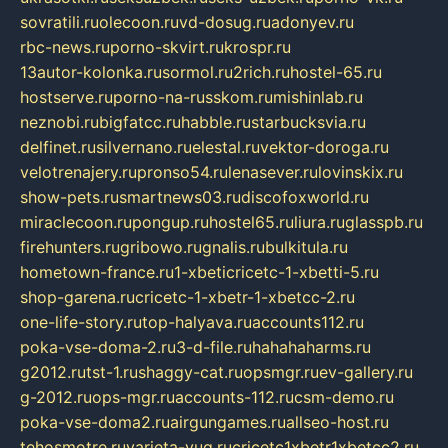
sovratili.ru
olecoon.ru
vd-dosug.ru
adonyev.ru
rbc-news.ru
porno-skvirt.ru
krospr.ru
13autor-kolonka.ru
sormol.ru
2rich.ru
hostel-65.ru
hostserve.ru
porno-na-russkom.ru
mishinlab.ru
neznobi.ru
bigfatcc.ru
habble.ru
starbucksvia.ru
delfinet.ru
silvernano.ru
elestal.ru
vektor-doroga.ru
velotrenajery.ru
pronso54.ru
lenasever.ru
lovinskix.ru
show-pets.ru
smartnews03.ru
discofoxworld.ru
miraclecoon.ru
pongup.ru
hostel65.ru
liura.ru
glasspb.ru
firehunters.ru
gribowo.ru
gnalis.ru
bulkitula.ru
hometown-france.ru
1-xbeticricetc-1-xbetti-5.ru
shop-garena.ru
cricetc-1-xbetr-1-xbetcc-2.ru
one-life-story.ru
top-halyava.ru
accounts112.ru
poka-vse-doma-2.ru
3-d-file.ru
hahahaharms.ru
g2012.ru
tst-1.ru
shaggy-cat.ru
opsmgr.ru
ev-gallery.ru
g-2012.ru
ops-mgr.ru
accounts-112.ru
csm-demo.ru
poka-vse-doma2.ru
airgungames.ru
allseo-host.ru
tehosmotre.ru
varieta-yug.ru
cricetc1xbetr1xbetcc2.ru