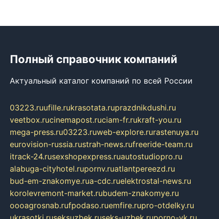
Полный справочник компаний
Актуальный каталог компаний по всей России
03223.ru
ufille.ru
krasotata.ru
prazdnikdushi.ru
veetbox.ru
cinemapost.ru
ciam-fr.ru
kraft-you.ru
mega-press.ru
03223.ru
web-explore.ru
rastenuya.ru
eurovision-russia.ru
strah-news.ru
freeride-team.ru
itrack-24.ru
sexshopexpress.ru
autostudiopro.ru
alabuga-cityhotel.ru
pornv.ru
atlantpereezd.ru
bud-em-znakomye.ru
a-cdc.ru
elektrostal-news.ru
korolevremont-market.ru
budem-znakomye.ru
oooagrosnab.ru
fpodaso.ru
emfire.ru
pro-otdelky.ru
ukrasotki.ru
seksuzbek.ru
seks-uzbek.ru
porno-vk.ru