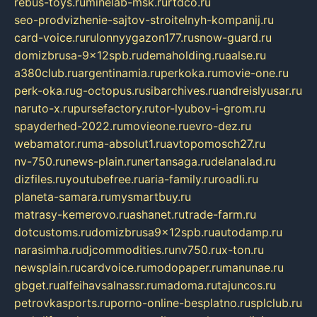
rebus-toys.ru
minelab-msk.ru
rtdco.ru
seo-prodvizhenie-sajtov-stroitelnyh-kompanij.ru
card-voice.ru
rulonnyygazon177.ru
snow-guard.ru
domizbrusa-9x12spb.ru
demaholding.ru
aalse.ru
a380club.ru
argentinamia.ru
perkoka.ru
movie-one.ru
perk-oka.ru
g-octopus.ru
sibarchives.ru
andreislyusar.ru
naruto-x.ru
pursefactory.ru
tor-lyubov-i-grom.ru
spayderhed-2022.ru
movieone.ru
evro-dez.ru
webamator.ru
ma-absolut1.ru
avtopomosch27.ru
nv-750.ru
news-plain.ru
nertansaga.ru
delanalad.ru
dizfiles.ru
youtubefree.ru
aria-family.ru
roadli.ru
planeta-samara.ru
mysmartbuy.ru
matrasy-kemerovo.ru
ashanet.ru
trade-farm.ru
dotcustoms.ru
domizbrusa9x12spb.ru
autodamp.ru
narasimha.ru
djcommodities.ru
nv750.ru
x-ton.ru
newsplain.ru
cardvoice.ru
modopaper.ru
manunae.ru
gbget.ru
alfeihavsalnassr.ru
madoma.ru
tajuncos.ru
petrovkasports.ru
porno-online-besplatno.ru
splclub.ru