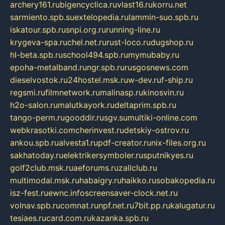
archery161.ru
bigencyclica.ru
vlast16.ru
korru.net
sarmiento.spb.su
extelopedia.ru
lammin-suo.spb.ru
iskatour.spb.ru
snpi.org.ru
running-line.ru
krygeva-spa.ru
chel.net.ru
rust-loco.ru
dugshop.ru
hl-beta.spb.ru
school494.spb.ru
mymubaby.ru
epoha-metalband.ru
ngr.spb.ru
rusgosnews.com
dieselvostok.ru
24hostel.msk.ru
w-dev.ru
f-ship.ru
regsmi.ru
filmnetwork.ru
malinasp.ru
kinosvin.ru
h2o-salon.ru
malutkayork.ru
deltaprim.spb.ru
tango-perm.ru
gooddir.ru
sgv.su
multiki-online.com
webkrasotki.com
cherinvest.ru
detskiy-ostrov.ru
ankou.spb.ru
alvesta1.ru
pdf-creator.ru
nix-files.org.ru
sakhatoday.ru
elektrikersymboler.ru
sputnikyes.ru
golf2club.msk.ru
aeforums.ru
zallclub.ru
multimodal.msk.ru
habaigry.ru
haikko.ru
sobakopedia.ru
isz-fest.ru
ewnc.info
screensaver-clock.net.ru
volnav.spb.ru
comnat.ru
npf.net.ru
7bit.pp.ru
kalugatur.ru
tesiaes.ru
card.com.ru
kazanka.spb.ru