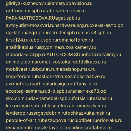
gildiya-kuznecov.ru
kameryboavision.ru
griffoncom.spb.ru
fabrika-emotsiy.ru
PARK-MATROSOVA.RU
agat.spb.ru
avtoyurist-moskva1.ru
hardware.org.ru
схема-авто.рф
dg-lab.ru
angrup.ru
recruiter.spb.ru
music8.spb.ru
krsk124.ru
kubok.spb.ru
romanofforex.ru
analitikaplus.ru
spyonline.ru
zosikamery.ru
sloboda-ural.pp.ru
AUTO-COM.SU
hohota.net
alimy.ru
online-z.com
aromat-vostoka.ru
otdelkaexp.ru
mobilvest.ru
bbd.net.ru
mebelshop.msk.ru
smp-forum.ru
bastion-td.ru
kosmoscreative.ru
avrmotors.ru
art-galadesign.ru
tiffany-c.ru
ecostep-samara.ru
d-p.spb.ru
галактика73.рф
sko.com.ru
davitamebel-spb.ru
fotsis.ru
tesiaes.ru
kokoroyari.spb.ru
blesna-kazan.ru
mossilver.ru
lenderoq.ru
sergeydobrin.ru
tochkazvuka.msk.ru
people-of-art.ru
bezzubova.ru
clubtibet.ru
orior-aks.ru
dynamoauto.ru
szk-favorit.ru
carlines.ru
flatnsk.ru