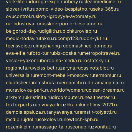
york-life.ru
doroga-expo.ru
ribery.ru
cleanmedicine.ru
slovar-ivrit.ru
porno-video-besplatno.ru
seks-365.ru
ovucontrol.ru
sloty-igrovyye-avtomaty.ru
ru-industriya.ru
russkoe-porno-besplatno.ru
belgorod-day.ru
digilith.ru
pichkurovlab.ru
medic-today.ru
taksu.ru
comp123.ru
don-ykt.ru
teensvoice.ru
imgsharing.ru
domashnee-porno.ru
eva-elfie.ru
foto-tur.ru
biz-doska.ru
metropoltravel.ru
veslo-i-yakor.ru
borodino-media.ru
rostotsky.ru
regionufa.ru
weiss-bet.ru
zaryna.ru
casinotablet.ru
universalia.ru
remont-mebeli-moscow.ru
termomur.ru
clubfisher.ru
remstirufa.ru
erdamchi.ru
doramamama.ru
muraviovka-park.ru
worldofwoman.ru
clean-dreams.ru
arkrym.ru
kristinita.ru
dircomputer.ru
healthenter.ru
textexperts.ru
pivnaya-kruzhka.ru
kinofilmy-2021.ru
demolalapaluza.ru
tanyavanya.ru
remstir-tolyatti.ru
msdip.ru
jdol.ru
sokolovr.ru
newtech-spb.ru
rezemkleim.ru
massage-tai.ru
seonub.ru
zvonitut.ru