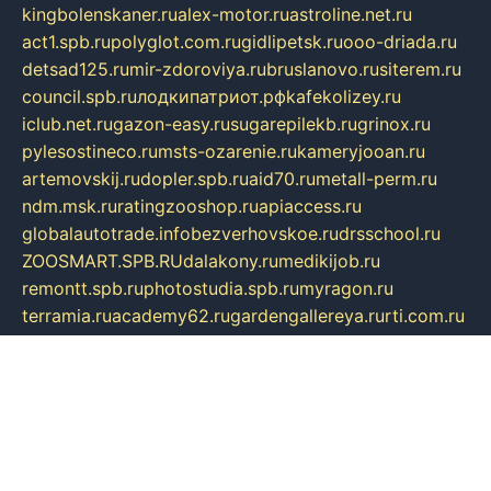
kingbolenskaner.ru
alex-motor.ru
astroline.net.ru
act1.spb.ru
polyglot.com.ru
gidlipetsk.ru
ooo-driada.ru
detsad125.ru
mir-zdoroviya.ru
bruslanovo.ru
siterem.ru
council.spb.ru
лодкипатриот.рф
kafekolizey.ru
iclub.net.ru
gazon-easy.ru
sugarepilekb.ru
grinox.ru
pylesostineco.ru
msts-ozarenie.ru
kameryjooan.ru
artemovskij.ru
dopler.spb.ru
aid70.ru
metall-perm.ru
ndm.msk.ru
ratingzooshop.ru
apiaccess.ru
globalautotrade.info
bezverhovskoe.ru
drsschool.ru
ZOOSMART.SPB.RU
dalakony.ru
medikijob.ru
remontt.spb.ru
photostudia.spb.ru
myragon.ru
terramia.ru
academy62.ru
gardengallereya.ru
rti.com.ru
artem-news.ru
biserinca.ru
krasnodarkurort.com
imshowtv.ru
mebel-v-tule.ru
mobtopik.ru
pcsecurity.net.ru
tool-sib.ru
multimetrunit.ru
sp-tour.ru
fan-cs.ru
santeh-russia.ru
symbian9.net.ru
DSHAIR.RU
tmmotors.spb.ru
xjocuricopii.com
musavtomat.msk.ru
obustrojdom.ru
sovetcik.ru
ybaranovskaya.ru