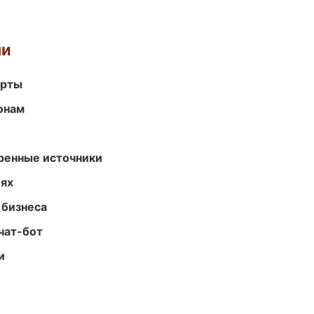
ми
арты
онам
еренные источники
иях
 бизнеса
чат-бот
и