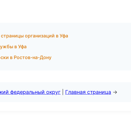
 страницы организаций в Уфа
лужбы в Уфа
оски в Ростов-на-Дону
ский федеральный округ
|
Главная страница
→