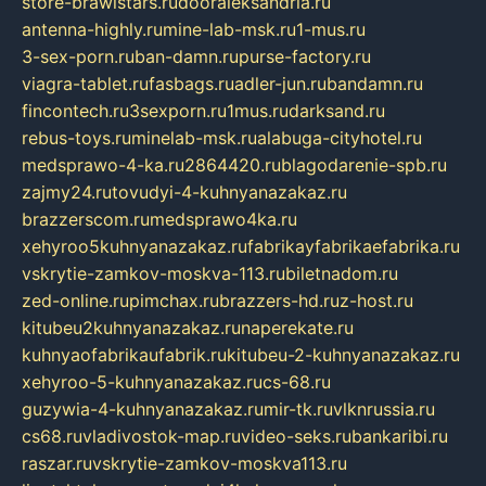
store-brawlstars.ru
dooraleksandria.ru
antenna-highly.ru
mine-lab-msk.ru
1-mus.ru
3-sex-porn.ru
ban-damn.ru
purse-factory.ru
viagra-tablet.ru
fasbags.ru
adler-jun.ru
bandamn.ru
fincontech.ru
3sexporn.ru
1mus.ru
darksand.ru
rebus-toys.ru
minelab-msk.ru
alabuga-cityhotel.ru
medsprawo-4-ka.ru
2864420.ru
blagodarenie-spb.ru
zajmy24.ru
tovudyi-4-kuhnyanazakaz.ru
brazzerscom.ru
medsprawo4ka.ru
xehyroo5kuhnyanazakaz.ru
fabrikayfabrikaefabrika.ru
vskrytie-zamkov-moskva-113.ru
biletnadom.ru
zed-online.ru
pimchax.ru
brazzers-hd.ru
z-host.ru
kitubeu2kuhnyanazakaz.ru
naperekate.ru
kuhnyaofabrikaufabrik.ru
kitubeu-2-kuhnyanazakaz.ru
xehyroo-5-kuhnyanazakaz.ru
cs-68.ru
guzywia-4-kuhnyanazakaz.ru
mir-tk.ru
vlknrussia.ru
cs68.ru
vladivostok-map.ru
video-seks.ru
bankaribi.ru
raszar.ru
vskrytie-zamkov-moskva113.ru