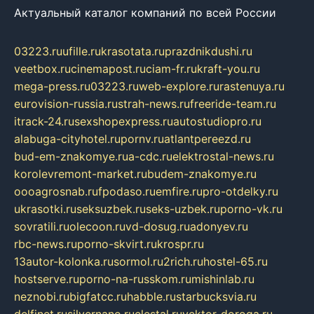
Актуальный каталог компаний по всей России
03223.ru
ufille.ru
krasotata.ru
prazdnikdushi.ru
veetbox.ru
cinemapost.ru
ciam-fr.ru
kraft-you.ru
mega-press.ru
03223.ru
web-explore.ru
rastenuya.ru
eurovision-russia.ru
strah-news.ru
freeride-team.ru
itrack-24.ru
sexshopexpress.ru
autostudiopro.ru
alabuga-cityhotel.ru
pornv.ru
atlantpereezd.ru
bud-em-znakomye.ru
a-cdc.ru
elektrostal-news.ru
korolevremont-market.ru
budem-znakomye.ru
oooagrosnab.ru
fpodaso.ru
emfire.ru
pro-otdelky.ru
ukrasotki.ru
seksuzbek.ru
seks-uzbek.ru
porno-vk.ru
sovratili.ru
olecoon.ru
vd-dosug.ru
adonyev.ru
rbc-news.ru
porno-skvirt.ru
krospr.ru
13autor-kolonka.ru
sormol.ru
2rich.ru
hostel-65.ru
hostserve.ru
porno-na-russkom.ru
mishinlab.ru
neznobi.ru
bigfatcc.ru
habble.ru
starbucksvia.ru