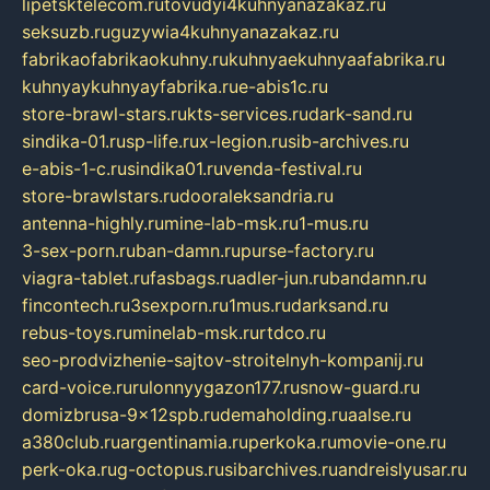
lipetsktelecom.ru
tovudyi4kuhnyanazakaz.ru
seksuzb.ru
guzywia4kuhnyanazakaz.ru
fabrikaofabrikaokuhny.ru
kuhnyaekuhnyaafabrika.ru
kuhnyaykuhnyayfabrika.ru
e-abis1c.ru
store-brawl-stars.ru
kts-services.ru
dark-sand.ru
sindika-01.ru
sp-life.ru
x-legion.ru
sib-archives.ru
e-abis-1-c.ru
sindika01.ru
venda-festival.ru
store-brawlstars.ru
dooraleksandria.ru
antenna-highly.ru
mine-lab-msk.ru
1-mus.ru
3-sex-porn.ru
ban-damn.ru
purse-factory.ru
viagra-tablet.ru
fasbags.ru
adler-jun.ru
bandamn.ru
fincontech.ru
3sexporn.ru
1mus.ru
darksand.ru
rebus-toys.ru
minelab-msk.ru
rtdco.ru
seo-prodvizhenie-sajtov-stroitelnyh-kompanij.ru
card-voice.ru
rulonnyygazon177.ru
snow-guard.ru
domizbrusa-9x12spb.ru
demaholding.ru
aalse.ru
a380club.ru
argentinamia.ru
perkoka.ru
movie-one.ru
perk-oka.ru
g-octopus.ru
sibarchives.ru
andreislyusar.ru