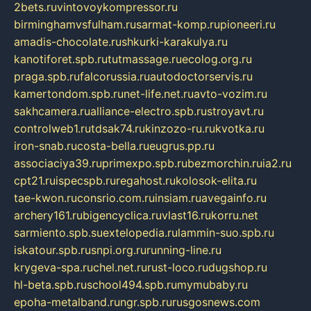
2bets.ru
vintovoykompressor.ru
birminghamvsfulham.ru
sarmat-komp.ru
pioneeri.ru
amadis-chocolate.ru
shkurki-karakulya.ru
kanotiforet.spb.ru
tutmassage.ru
ecolog.org.ru
praga.spb.ru
falcorussia.ru
autodoctorservis.ru
kamertondom.spb.ru
net-life.net.ru
avto-vozim.ru
sakhcamera.ru
alliance-electro.spb.ru
stroyavt.ru
controlweb1.ru
tdsak74.ru
kinzozo-ru.ru
kvotka.ru
iron-snab.ru
costa-bella.ru
eugrus.pp.ru
associaciya39.ru
primexpo.spb.ru
bezmorchin.ru
ia2.ru
cpt21.ru
ispecspb.ru
regahost.ru
kolosok-elita.ru
tae-kwon.ru
consrio.com.ru
insiam.ru
avegainfo.ru
archery161.ru
bigencyclica.ru
vlast16.ru
korru.net
sarmiento.spb.su
extelopedia.ru
lammin-suo.spb.ru
iskatour.spb.ru
snpi.org.ru
running-line.ru
krygeva-spa.ru
chel.net.ru
rust-loco.ru
dugshop.ru
hl-beta.spb.ru
school494.spb.ru
mymubaby.ru
epoha-metalband.ru
ngr.spb.ru
rusgosnews.com