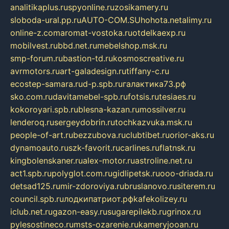
analitikaplus.ru
spyonline.ru
zosikamery.ru
sloboda-ural.pp.ru
AUTO-COM.SU
hohota.net
alimy.ru
online-z.com
aromat-vostoka.ru
otdelkaexp.ru
mobilvest.ru
bbd.net.ru
mebelshop.msk.ru
smp-forum.ru
bastion-td.ru
kosmoscreative.ru
avrmotors.ru
art-galadesign.ru
tiffany-c.ru
ecostep-samara.ru
d-p.spb.ru
галактика73.рф
sko.com.ru
davitamebel-spb.ru
fotsis.ru
tesiaes.ru
kokoroyari.spb.ru
blesna-kazan.ru
mossilver.ru
lenderoq.ru
sergeydobrin.ru
tochkazvuka.msk.ru
people-of-art.ru
bezzubova.ru
clubtibet.ru
orior-aks.ru
dynamoauto.ru
szk-favorit.ru
carlines.ru
flatnsk.ru
kingbolenskaner.ru
alex-motor.ru
astroline.net.ru
act1.spb.ru
polyglot.com.ru
gidlipetsk.ru
ooo-driada.ru
detsad125.ru
mir-zdoroviya.ru
bruslanovo.ru
siterem.ru
council.spb.ru
лодкипатриот.рф
kafekolizey.ru
iclub.net.ru
gazon-easy.ru
sugarepilekb.ru
grinox.ru
pylesostineco.ru
msts-ozarenie.ru
kameryjooan.ru