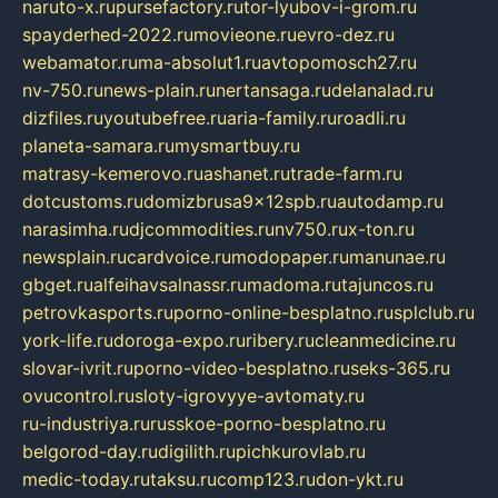
naruto-x.ru
pursefactory.ru
tor-lyubov-i-grom.ru
spayderhed-2022.ru
movieone.ru
evro-dez.ru
webamator.ru
ma-absolut1.ru
avtopomosch27.ru
nv-750.ru
news-plain.ru
nertansaga.ru
delanalad.ru
dizfiles.ru
youtubefree.ru
aria-family.ru
roadli.ru
planeta-samara.ru
mysmartbuy.ru
matrasy-kemerovo.ru
ashanet.ru
trade-farm.ru
dotcustoms.ru
domizbrusa9x12spb.ru
autodamp.ru
narasimha.ru
djcommodities.ru
nv750.ru
x-ton.ru
newsplain.ru
cardvoice.ru
modopaper.ru
manunae.ru
gbget.ru
alfeihavsalnassr.ru
madoma.ru
tajuncos.ru
petrovkasports.ru
porno-online-besplatno.ru
splclub.ru
york-life.ru
doroga-expo.ru
ribery.ru
cleanmedicine.ru
slovar-ivrit.ru
porno-video-besplatno.ru
seks-365.ru
ovucontrol.ru
sloty-igrovyye-avtomaty.ru
ru-industriya.ru
russkoe-porno-besplatno.ru
belgorod-day.ru
digilith.ru
pichkurovlab.ru
medic-today.ru
taksu.ru
comp123.ru
don-ykt.ru