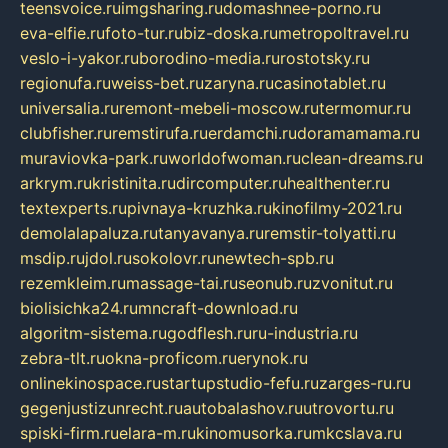
teensvoice.ru
imgsharing.ru
domashnee-porno.ru
eva-elfie.ru
foto-tur.ru
biz-doska.ru
metropoltravel.ru
veslo-i-yakor.ru
borodino-media.ru
rostotsky.ru
regionufa.ru
weiss-bet.ru
zaryna.ru
casinotablet.ru
universalia.ru
remont-mebeli-moscow.ru
termomur.ru
clubfisher.ru
remstirufa.ru
erdamchi.ru
doramamama.ru
muraviovka-park.ru
worldofwoman.ru
clean-dreams.ru
arkrym.ru
kristinita.ru
dircomputer.ru
healthenter.ru
textexperts.ru
pivnaya-kruzhka.ru
kinofilmy-2021.ru
demolalapaluza.ru
tanyavanya.ru
remstir-tolyatti.ru
msdip.ru
jdol.ru
sokolovr.ru
newtech-spb.ru
rezemkleim.ru
massage-tai.ru
seonub.ru
zvonitut.ru
biolisichka24.ru
mncraft-download.ru
algoritm-sistema.ru
godflesh.ru
ru-industria.ru
zebra-tlt.ru
okna-proficom.ru
erynok.ru
onlinekinospace.ru
startupstudio-fefu.ru
zarges-ru.ru
gegenjustizunrecht.ru
autobalashov.ru
utrovortu.ru
spiski-firm.ru
elara-m.ru
kinomusorka.ru
mkcslava.ru