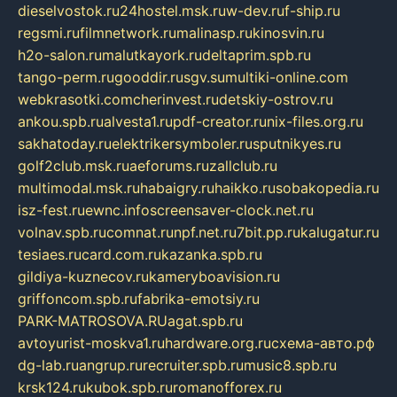
dieselvostok.ru
24hostel.msk.ru
w-dev.ru
f-ship.ru
regsmi.ru
filmnetwork.ru
malinasp.ru
kinosvin.ru
h2o-salon.ru
malutkayork.ru
deltaprim.spb.ru
tango-perm.ru
gooddir.ru
sgv.su
multiki-online.com
webkrasotki.com
cherinvest.ru
detskiy-ostrov.ru
ankou.spb.ru
alvesta1.ru
pdf-creator.ru
nix-files.org.ru
sakhatoday.ru
elektrikersymboler.ru
sputnikyes.ru
golf2club.msk.ru
aeforums.ru
zallclub.ru
multimodal.msk.ru
habaigry.ru
haikko.ru
sobakopedia.ru
isz-fest.ru
ewnc.info
screensaver-clock.net.ru
volnav.spb.ru
comnat.ru
npf.net.ru
7bit.pp.ru
kalugatur.ru
tesiaes.ru
card.com.ru
kazanka.spb.ru
gildiya-kuznecov.ru
kameryboavision.ru
griffoncom.spb.ru
fabrika-emotsiy.ru
PARK-MATROSOVA.RU
agat.spb.ru
avtoyurist-moskva1.ru
hardware.org.ru
схема-авто.рф
dg-lab.ru
angrup.ru
recruiter.spb.ru
music8.spb.ru
krsk124.ru
kubok.spb.ru
romanofforex.ru