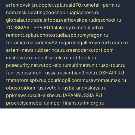
artemovskij.ru
dopler.spb.ru
aid70.ru
metall-perm.ru
ndm.msk.ru
ratingzooshop.ru
apiaccess.ru
globalautotrade.info
bezverhovskoe.ru
drsschool.ru
ZOOSMART.SPB.RU
dalakony.ru
medikijob.ru
remontt.spb.ru
photostudia.spb.ru
myragon.ru
terramia.ru
academy62.ru
gardengallereya.ru
rti.com.ru
artem-news.ru
biserinca.ru
krasnodarkurort.com
imshowtv.ru
mebel-v-tule.ru
mobtopik.ru
pcsecurity.net.ru
tool-sib.ru
multimetrunit.ru
sp-tour.ru
fan-cs.ru
santeh-russia.ru
symbian9.net.ru
DSHAIR.RU
tmmotors.spb.ru
xjocuricopii.com
musavtomat.msk.ru
obustrojdom.ru
sovetcik.ru
ybaranovskaya.ru
ppknews.ru
cult-alshei.ru
JAPANRUSSIA.RU
proekciyamebel.ru
imper-finans.ru
rim.org.ru
glamourai.ru
brassminus.ru
zabor-pro.ru
ftn.pp.ru
dorogoe58.ru
laimengpacker.ru
kuzova-zapchasti.ru
sageerp.ru
taxodrom.ru
dsrazvitie.ru
hardcity.net.ru
ratinghomegames.ru
topservice25.ru
gubernyan.ru