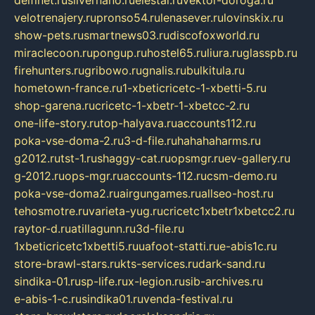
delfinet.ru
silvernano.ru
elestal.ru
vektor-doroga.ru
velotrenajery.ru
pronso54.ru
lenasever.ru
lovinskix.ru
show-pets.ru
smartnews03.ru
discofoxworld.ru
miraclecoon.ru
pongup.ru
hostel65.ru
liura.ru
glasspb.ru
firehunters.ru
gribowo.ru
gnalis.ru
bulkitula.ru
hometown-france.ru
1-xbeticricetc-1-xbetti-5.ru
shop-garena.ru
cricetc-1-xbetr-1-xbetcc-2.ru
one-life-story.ru
top-halyava.ru
accounts112.ru
poka-vse-doma-2.ru
3-d-file.ru
hahahaharms.ru
g2012.ru
tst-1.ru
shaggy-cat.ru
opsmgr.ru
ev-gallery.ru
g-2012.ru
ops-mgr.ru
accounts-112.ru
csm-demo.ru
poka-vse-doma2.ru
airgungames.ru
allseo-host.ru
tehosmotre.ru
varieta-yug.ru
cricetc1xbetr1xbetcc2.ru
raytor-d.ru
atillagunn.ru
3d-file.ru
1xbeticricetc1xbetti5.ru
uafoot-statti.ru
e-abis1c.ru
store-brawl-stars.ru
kts-services.ru
dark-sand.ru
sindika-01.ru
sp-life.ru
x-legion.ru
sib-archives.ru
e-abis-1-c.ru
sindika01.ru
venda-festival.ru