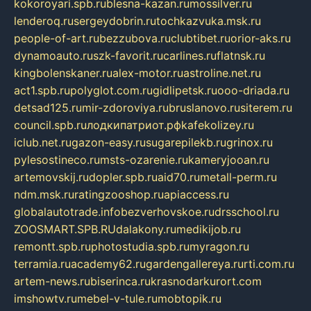
kokoroyari.spb.ru
blesna-kazan.ru
mossilver.ru
lenderoq.ru
sergeydobrin.ru
tochkazvuka.msk.ru
people-of-art.ru
bezzubova.ru
clubtibet.ru
orior-aks.ru
dynamoauto.ru
szk-favorit.ru
carlines.ru
flatnsk.ru
kingbolenskaner.ru
alex-motor.ru
astroline.net.ru
act1.spb.ru
polyglot.com.ru
gidlipetsk.ru
ooo-driada.ru
detsad125.ru
mir-zdoroviya.ru
bruslanovo.ru
siterem.ru
council.spb.ru
лодкипатриот.рф
kafekolizey.ru
iclub.net.ru
gazon-easy.ru
sugarepilekb.ru
grinox.ru
pylesostineco.ru
msts-ozarenie.ru
kameryjooan.ru
artemovskij.ru
dopler.spb.ru
aid70.ru
metall-perm.ru
ndm.msk.ru
ratingzooshop.ru
apiaccess.ru
globalautotrade.info
bezverhovskoe.ru
drsschool.ru
ZOOSMART.SPB.RU
dalakony.ru
medikijob.ru
remontt.spb.ru
photostudia.spb.ru
myragon.ru
terramia.ru
academy62.ru
gardengallereya.ru
rti.com.ru
artem-news.ru
biserinca.ru
krasnodarkurort.com
imshowtv.ru
mebel-v-tule.ru
mobtopik.ru