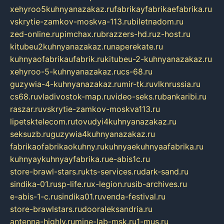
xehyroo5kuhnyanazakaz.ru
fabrikayfabrikaefabrika.ru
vskrytie-zamkov-moskva-113.ru
biletnadom.ru
zed-online.ru
pimchax.ru
brazzers-hd.ru
z-host.ru
kitubeu2kuhnyanazakaz.ru
naperekate.ru
kuhnyaofabrikaufabrik.ru
kitubeu-2-kuhnyanazakaz.ru
xehyroo-5-kuhnyanazakaz.ru
cs-68.ru
guzywia-4-kuhnyanazakaz.ru
mir-tk.ru
vlknrussia.ru
cs68.ru
vladivostok-map.ru
video-seks.ru
bankaribi.ru
raszar.ru
vskrytie-zamkov-moskva113.ru
lipetsktelecom.ru
tovudyi4kuhnyanazakaz.ru
seksuzb.ru
guzywia4kuhnyanazakaz.ru
fabrikaofabrikaokuhny.ru
kuhnyaekuhnyaafabrika.ru
kuhnyaykuhnyayfabrika.ru
e-abis1c.ru
store-brawl-stars.ru
kts-services.ru
dark-sand.ru
sindika-01.ru
sp-life.ru
x-legion.ru
sib-archives.ru
e-abis-1-c.ru
sindika01.ru
venda-festival.ru
store-brawlstars.ru
dooraleksandria.ru
antenna-highly.ru
mine-lab-msk.ru
1-mus.ru