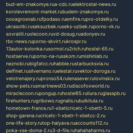
bud-em-znakomye.ru
a-cdc.ru
elektrostal-news.ru
korolevremont-market.ru
budem-znakomye.ru
oooagrosnab.ru
fpodaso.ru
emfire.ru
pro-otdelky.ru
ukrasotki.ru
seksuzbek.ru
seks-uzbek.ru
porno-vk.ru
sovratili.ru
olecoon.ru
vd-dosug.ru
adonyev.ru
rbc-news.ru
porno-skvirt.ru
krospr.ru
13autor-kolonka.ru
sormol.ru
2rich.ru
hostel-65.ru
hostserve.ru
porno-na-russkom.ru
mishinlab.ru
neznobi.ru
bigfatcc.ru
habble.ru
starbucksvia.ru
delfinet.ru
silvernano.ru
elestal.ru
vektor-doroga.ru
velotrenajery.ru
pronso54.ru
lenasever.ru
lovinskix.ru
show-pets.ru
smartnews03.ru
discofoxworld.ru
miraclecoon.ru
pongup.ru
hostel65.ru
liura.ru
glasspb.ru
firehunters.ru
gribowo.ru
gnalis.ru
bulkitula.ru
hometown-france.ru
1-xbeticricetc-1-xbetti-5.ru
shop-garena.ru
cricetc-1-xbetr-1-xbetcc-2.ru
one-life-story.ru
top-halyava.ru
accounts112.ru
poka-vse-doma-2.ru
3-d-file.ru
hahahaharms.ru