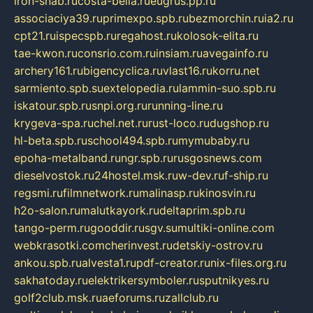
iron-snab.ru
costa-bella.ru
eugrus.pp.ru
associaciya39.ru
primexpo.spb.ru
bezmorchin.ru
ia2.ru
cpt21.ru
ispecspb.ru
regahost.ru
kolosok-elita.ru
tae-kwon.ru
consrio.com.ru
insiam.ru
avegainfo.ru
archery161.ru
bigencyclica.ru
vlast16.ru
korru.net
sarmiento.spb.su
extelopedia.ru
lammin-suo.spb.ru
iskatour.spb.ru
snpi.org.ru
running-line.ru
krygeva-spa.ru
chel.net.ru
rust-loco.ru
dugshop.ru
hl-beta.spb.ru
school494.spb.ru
mymubaby.ru
epoha-metalband.ru
ngr.spb.ru
rusgosnews.com
dieselvostok.ru
24hostel.msk.ru
w-dev.ru
f-ship.ru
regsmi.ru
filmnetwork.ru
malinasp.ru
kinosvin.ru
h2o-salon.ru
malutkayork.ru
deltaprim.spb.ru
tango-perm.ru
gooddir.ru
sgv.su
multiki-online.com
webkrasotki.com
cherinvest.ru
detskiy-ostrov.ru
ankou.spb.ru
alvesta1.ru
pdf-creator.ru
nix-files.org.ru
sakhatoday.ru
elektrikersymboler.ru
sputnikyes.ru
golf2club.msk.ru
aeforums.ru
zallclub.ru