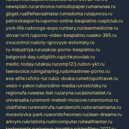
newsplain.ru
cardvoice.ru
modopaper.ru
manunae.ru
gbget.ru
alfeihavsalnassr.ru
madoma.ru
tajuncos.ru
petrovkasports.ru
porno-online-besplatno.ru
splclub.ru
york-life.ru
doroga-expo.ru
ribery.ru
cleanmedicine.ru
slovar-ivrit.ru
porno-video-besplatno.ru
seks-365.ru
ovucontrol.ru
sloty-igrovyye-avtomaty.ru
ru-industriya.ru
russkoe-porno-besplatno.ru
belgorod-day.ru
digilith.ru
pichkurovlab.ru
medic-today.ru
taksu.ru
comp123.ru
don-ykt.ru
teensvoice.ru
imgsharing.ru
domashnee-porno.ru
eva-elfie.ru
foto-tur.ru
biz-doska.ru
metropoltravel.ru
veslo-i-yakor.ru
borodino-media.ru
rostotsky.ru
regionufa.ru
weiss-bet.ru
zaryna.ru
casinotablet.ru
universalia.ru
remont-mebeli-moscow.ru
termomur.ru
clubfisher.ru
remstirufa.ru
erdamchi.ru
doramamama.ru
muraviovka-park.ru
worldofwoman.ru
clean-dreams.ru
arkrym.ru
kristinita.ru
dircomputer.ru
healthenter.ru
textexperts.ru
pivnaya-kruzhka.ru
kinofilmy-2021.ru