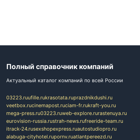
Полный справочник компаний
Актуальный каталог компаний по всей России
03223.ru
ufille.ru
krasotata.ru
prazdnikdushi.ru
veetbox.ru
cinemapost.ru
ciam-fr.ru
kraft-you.ru
mega-press.ru
03223.ru
web-explore.ru
rastenuya.ru
eurovision-russia.ru
strah-news.ru
freeride-team.ru
itrack-24.ru
sexshopexpress.ru
autostudiopro.ru
alabuga-cityhotel.ru
pornv.ru
atlantpereezd.ru