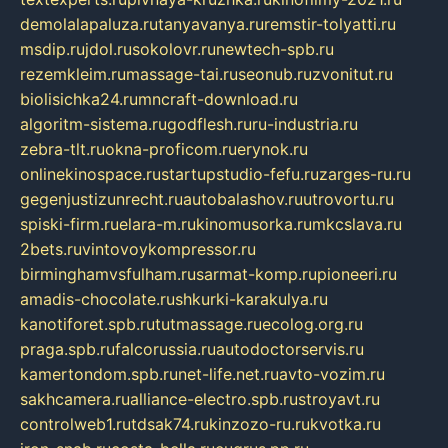
demolalapaluza.ru
tanyavanya.ru
remstir-tolyatti.ru
msdip.ru
jdol.ru
sokolovr.ru
newtech-spb.ru
rezemkleim.ru
massage-tai.ru
seonub.ru
zvonitut.ru
biolisichka24.ru
mncraft-download.ru
algoritm-sistema.ru
godflesh.ru
ru-industria.ru
zebra-tlt.ru
okna-proficom.ru
erynok.ru
onlinekinospace.ru
startupstudio-fefu.ru
zarges-ru.ru
gegenjustizunrecht.ru
autobalashov.ru
utrovortu.ru
spiski-firm.ru
elara-m.ru
kinomusorka.ru
mkcslava.ru
2bets.ru
vintovoykompressor.ru
birminghamvsfulham.ru
sarmat-komp.ru
pioneeri.ru
amadis-chocolate.ru
shkurki-karakulya.ru
kanotiforet.spb.ru
tutmassage.ru
ecolog.org.ru
praga.spb.ru
falcorussia.ru
autodoctorservis.ru
kamertondom.spb.ru
net-life.net.ru
avto-vozim.ru
sakhcamera.ru
alliance-electro.spb.ru
stroyavt.ru
controlweb1.ru
tdsak74.ru
kinzozo-ru.ru
kvotka.ru