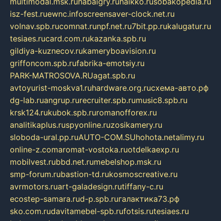
multimodal.msk.ru
habaigry.ru
haikko.ru
sobakopedia.ru
isz-fest.ru
ewnc.info
screensaver-clock.net.ru
volnav.spb.ru
comnat.ru
npf.net.ru
7bit.pp.ru
kalugatur.ru
tesiaes.ru
card.com.ru
kazanka.spb.ru
gildiya-kuznecov.ru
kameryboavision.ru
griffoncom.spb.ru
fabrika-emotsiy.ru
PARK-MATROSOVA.RU
agat.spb.ru
avtoyurist-moskva1.ru
hardware.org.ru
схема-авто.рф
dg-lab.ru
angrup.ru
recruiter.spb.ru
music8.spb.ru
krsk124.ru
kubok.spb.ru
romanofforex.ru
analitikaplus.ru
spyonline.ru
zosikamery.ru
sloboda-ural.pp.ru
AUTO-COM.SU
hohota.net
alimy.ru
online-z.com
aromat-vostoka.ru
otdelkaexp.ru
mobilvest.ru
bbd.net.ru
mebelshop.msk.ru
smp-forum.ru
bastion-td.ru
kosmoscreative.ru
avrmotors.ru
art-galadesign.ru
tiffany-c.ru
ecostep-samara.ru
d-p.spb.ru
галактика73.рф
sko.com.ru
davitamebel-spb.ru
fotsis.ru
tesiaes.ru