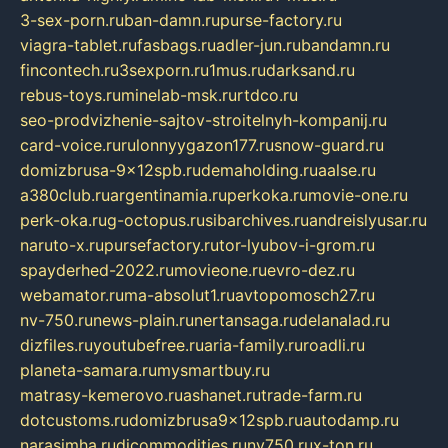
3-sex-porn.ru
ban-damn.ru
purse-factory.ru
viagra-tablet.ru
fasbags.ru
adler-jun.ru
bandamn.ru
fincontech.ru
3sexporn.ru
1mus.ru
darksand.ru
rebus-toys.ru
minelab-msk.ru
rtdco.ru
seo-prodvizhenie-sajtov-stroitelnyh-kompanij.ru
card-voice.ru
rulonnyygazon177.ru
snow-guard.ru
domizbrusa-9x12spb.ru
demaholding.ru
aalse.ru
a380club.ru
argentinamia.ru
perkoka.ru
movie-one.ru
perk-oka.ru
g-octopus.ru
sibarchives.ru
andreislyusar.ru
naruto-x.ru
pursefactory.ru
tor-lyubov-i-grom.ru
spayderhed-2022.ru
movieone.ru
evro-dez.ru
webamator.ru
ma-absolut1.ru
avtopomosch27.ru
nv-750.ru
news-plain.ru
nertansaga.ru
delanalad.ru
dizfiles.ru
youtubefree.ru
aria-family.ru
roadli.ru
planeta-samara.ru
mysmartbuy.ru
matrasy-kemerovo.ru
ashanet.ru
trade-farm.ru
dotcustoms.ru
domizbrusa9x12spb.ru
autodamp.ru
narasimha.ru
djcommodities.ru
nv750.ru
x-ton.ru