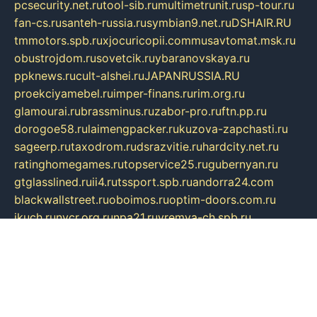
pcsecurity.net.ru
tool-sib.ru
multimetrunit.ru
sp-tour.ru
fan-cs.ru
santeh-russia.ru
symbian9.net.ru
DSHAIR.RU
tmmotors.spb.ru
xjocuricopii.com
musavtomat.msk.ru
obustrojdom.ru
sovetcik.ru
ybaranovskaya.ru
ppknews.ru
cult-alshei.ru
JAPANRUSSIA.RU
proekciyamebel.ru
imper-finans.ru
rim.org.ru
glamourai.ru
brassminus.ru
zabor-pro.ru
ftn.pp.ru
dorogoe58.ru
laimengpacker.ru
kuzova-zapchasti.ru
sageerp.ru
taxodrom.ru
dsrazvitie.ru
hardcity.net.ru
ratinghomegames.ru
topservice25.ru
gubernyan.ru
gtglasslined.ru
ii4.ru
tssport.spb.ru
andorra24.com
blackwallstreet.ru
oboimos.ru
optim-doors.com.ru
ikuch.ru
nycr.org.ru
npa21.ru
vremya-ch.spb.ru
desert000.ru
ivtorgi.ru
ifiori.ru
catalog-statei.ru
dcv.org.ru
spetsmaster174.ru
ipkameryhiseeu.ru
dum26.ru
ruspol.spb.ru
fr-opendp.ru
kam-solnyshko.ru
cheyenne-arapaho.ru
sevzapmetal.spb.ru
ted-lapidus.spb.ru
parasite-eliminator.ru