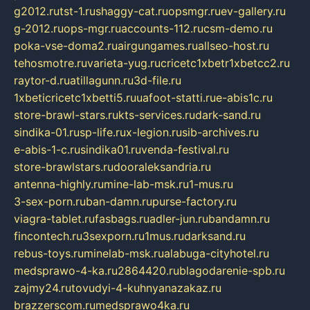
g2012.ru
tst-1.ru
shaggy-cat.ru
opsmgr.ru
ev-gallery.ru
g-2012.ru
ops-mgr.ru
accounts-112.ru
csm-demo.ru
poka-vse-doma2.ru
airgungames.ru
allseo-host.ru
tehosmotre.ru
varieta-yug.ru
cricetc1xbetr1xbetcc2.ru
raytor-d.ru
atillagunn.ru
3d-file.ru
1xbeticricetc1xbetti5.ru
uafoot-statti.ru
e-abis1c.ru
store-brawl-stars.ru
kts-services.ru
dark-sand.ru
sindika-01.ru
sp-life.ru
x-legion.ru
sib-archives.ru
e-abis-1-c.ru
sindika01.ru
venda-festival.ru
store-brawlstars.ru
dooraleksandria.ru
antenna-highly.ru
mine-lab-msk.ru
1-mus.ru
3-sex-porn.ru
ban-damn.ru
purse-factory.ru
viagra-tablet.ru
fasbags.ru
adler-jun.ru
bandamn.ru
fincontech.ru
3sexporn.ru
1mus.ru
darksand.ru
rebus-toys.ru
minelab-msk.ru
alabuga-cityhotel.ru
medsprawo-4-ka.ru
2864420.ru
blagodarenie-spb.ru
zajmy24.ru
tovudyi-4-kuhnyanazakaz.ru
brazzerscom.ru
medsprawo4ka.ru