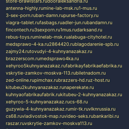
store-brawlstars.ru
dooraleksandria.ru
antenna-highly.ru
mine-lab-msk.ru
1-mus.ru
3-sex-porn.ru
ban-damn.ru
purse-factory.ru
viagra-tablet.ru
fasbags.ru
adler-jun.ru
bandamn.ru
fincontech.ru
3sexporn.ru
1mus.ru
darksand.ru
rebus-toys.ru
minelab-msk.ru
alabuga-cityhotel.ru
medsprawo-4-ka.ru
2864420.ru
blagodarenie-spb.ru
zajmy24.ru
tovudyi-4-kuhnyanazakaz.ru
brazzerscom.ru
medsprawo4ka.ru
xehyroo5kuhnyanazakaz.ru
fabrikayfabrikaefabrika.ru
vskrytie-zamkov-moskva-113.ru
biletnadom.ru
zed-online.ru
pimchax.ru
brazzers-hd.ru
z-host.ru
kitubeu2kuhnyanazakaz.ru
naperekate.ru
kuhnyaofabrikaufabrik.ru
kitubeu-2-kuhnyanazakaz.ru
xehyroo-5-kuhnyanazakaz.ru
cs-68.ru
guzywia-4-kuhnyanazakaz.ru
mir-tk.ru
vlknrussia.ru
cs68.ru
vladivostok-map.ru
video-seks.ru
bankaribi.ru
raszar.ru
vskrytie-zamkov-moskva113.ru