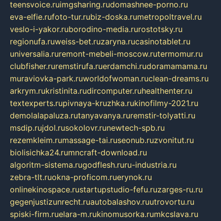
teensvoice.ru
imgsharing.ru
domashnee-porno.ru
eva-elfie.ru
foto-tur.ru
biz-doska.ru
metropoltravel.ru
veslo-i-yakor.ru
borodino-media.ru
rostotsky.ru
regionufa.ru
weiss-bet.ru
zaryna.ru
casinotablet.ru
universalia.ru
remont-mebeli-moscow.ru
termomur.ru
clubfisher.ru
remstirufa.ru
erdamchi.ru
doramamama.ru
muraviovka-park.ru
worldofwoman.ru
clean-dreams.ru
arkrym.ru
kristinita.ru
dircomputer.ru
healthenter.ru
textexperts.ru
pivnaya-kruzhka.ru
kinofilmy-2021.ru
demolalapaluza.ru
tanyavanya.ru
remstir-tolyatti.ru
msdip.ru
jdol.ru
sokolovr.ru
newtech-spb.ru
rezemkleim.ru
massage-tai.ru
seonub.ru
zvonitut.ru
biolisichka24.ru
mncraft-download.ru
algoritm-sistema.ru
godflesh.ru
ru-industria.ru
zebra-tlt.ru
okna-proficom.ru
erynok.ru
onlinekinospace.ru
startupstudio-fefu.ru
zarges-ru.ru
gegenjustizunrecht.ru
autobalashov.ru
utrovortu.ru
spiski-firm.ru
elara-m.ru
kinomusorka.ru
mkcslava.ru