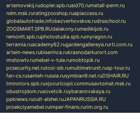
artemovskij.ru
dopler.spb.ru
aid70.ru
metall-perm.ru
ndm.msk.ru
ratingzooshop.ru
apiaccess.ru
globalautotrade.info
bezverhovskoe.ru
drsschool.ru
ZOOSMART.SPB.RU
dalakony.ru
medikijob.ru
remontt.spb.ru
photostudia.spb.ru
myragon.ru
terramia.ru
academy62.ru
gardengallereya.ru
rti.com.ru
artem-news.ru
biserinca.ru
krasnodarkurort.com
imshowtv.ru
mebel-v-tule.ru
mobtopik.ru
pcsecurity.net.ru
tool-sib.ru
multimetrunit.ru
sp-tour.ru
fan-cs.ru
santeh-russia.ru
symbian9.net.ru
DSHAIR.RU
tmmotors.spb.ru
xjocuricopii.com
musavtomat.msk.ru
obustrojdom.ru
sovetcik.ru
ybaranovskaya.ru
ppknews.ru
cult-alshei.ru
JAPANRUSSIA.RU
proekciyamebel.ru
imper-finans.ru
rim.org.ru
glamourai.ru
brassminus.ru
zabor-pro.ru
ftn.pp.ru
dorogoe58.ru
laimengpacker.ru
kuzova-zapchasti.ru
sageerp.ru
taxodrom.ru
dsrazvitie.ru
hardcity.net.ru
ratinghomegames.ru
topservice25.ru
gubernyan.ru