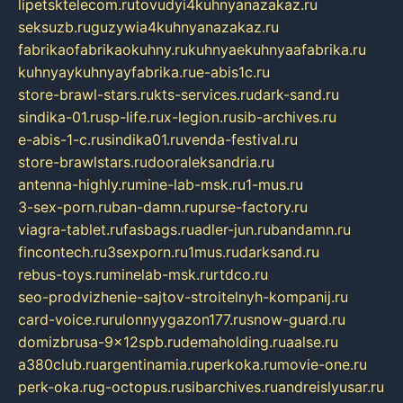
lipetsktelecom.ru
tovudyi4kuhnyanazakaz.ru
seksuzb.ru
guzywia4kuhnyanazakaz.ru
fabrikaofabrikaokuhny.ru
kuhnyaekuhnyaafabrika.ru
kuhnyaykuhnyayfabrika.ru
e-abis1c.ru
store-brawl-stars.ru
kts-services.ru
dark-sand.ru
sindika-01.ru
sp-life.ru
x-legion.ru
sib-archives.ru
e-abis-1-c.ru
sindika01.ru
venda-festival.ru
store-brawlstars.ru
dooraleksandria.ru
antenna-highly.ru
mine-lab-msk.ru
1-mus.ru
3-sex-porn.ru
ban-damn.ru
purse-factory.ru
viagra-tablet.ru
fasbags.ru
adler-jun.ru
bandamn.ru
fincontech.ru
3sexporn.ru
1mus.ru
darksand.ru
rebus-toys.ru
minelab-msk.ru
rtdco.ru
seo-prodvizhenie-sajtov-stroitelnyh-kompanij.ru
card-voice.ru
rulonnyygazon177.ru
snow-guard.ru
domizbrusa-9x12spb.ru
demaholding.ru
aalse.ru
a380club.ru
argentinamia.ru
perkoka.ru
movie-one.ru
perk-oka.ru
g-octopus.ru
sibarchives.ru
andreislyusar.ru