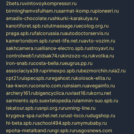
2bets.ru
vintovoykompressor.ru
birminghamvsfulham.ru
sarmat-komp.ru
pioneeri.ru
amadis-chocolate.ru
shkurki-karakulya.ru
kanotiforet.spb.ru
tutmassage.ru
ecolog.org.ru
praga.spb.ru
falcorussia.ru
autodoctorservis.ru
kamertondom.spb.ru
net-life.net.ru
avto-vozim.ru
sakhcamera.ru
alliance-electro.spb.ru
stroyavt.ru
controlweb1.ru
tdsak74.ru
kinzozo-ru.ru
kvotka.ru
iron-snab.ru
costa-bella.ru
eugrus.pp.ru
associaciya39.ru
primexpo.spb.ru
bezmorchin.ru
ia2.ru
cpt21.ru
ispecspb.ru
regahost.ru
kolosok-elita.ru
tae-kwon.ru
consrio.com.ru
insiam.ru
avegainfo.ru
archery161.ru
bigencyclica.ru
vlast16.ru
korru.net
sarmiento.spb.su
extelopedia.ru
lammin-suo.spb.ru
iskatour.spb.ru
snpi.org.ru
running-line.ru
krygeva-spa.ru
chel.net.ru
rust-loco.ru
dugshop.ru
hl-beta.spb.ru
school494.spb.ru
mymubaby.ru
epoha-metalband.ru
ngr.spb.ru
rusgosnews.com