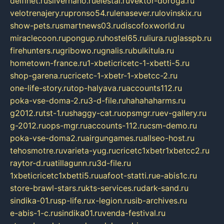
delfinet.ru
silvernano.ru
elestal.ru
vektor-doroga.ru
velotrenajery.ru
pronso54.ru
lenasever.ru
lovinskix.ru
show-pets.ru
smartnews03.ru
discofoxworld.ru
miraclecoon.ru
pongup.ru
hostel65.ru
liura.ru
glasspb.ru
firehunters.ru
gribowo.ru
gnalis.ru
bulkitula.ru
hometown-france.ru
1-xbeticricetc-1-xbetti-5.ru
shop-garena.ru
cricetc-1-xbetr-1-xbetcc-2.ru
one-life-story.ru
top-halyava.ru
accounts112.ru
poka-vse-doma-2.ru
3-d-file.ru
hahahaharms.ru
g2012.ru
tst-1.ru
shaggy-cat.ru
opsmgr.ru
ev-gallery.ru
g-2012.ru
ops-mgr.ru
accounts-112.ru
csm-demo.ru
poka-vse-doma2.ru
airgungames.ru
allseo-host.ru
tehosmotre.ru
varieta-yug.ru
cricetc1xbetr1xbetcc2.ru
raytor-d.ru
atillagunn.ru
3d-file.ru
1xbeticricetc1xbetti5.ru
uafoot-statti.ru
e-abis1c.ru
store-brawl-stars.ru
kts-services.ru
dark-sand.ru
sindika-01.ru
sp-life.ru
x-legion.ru
sib-archives.ru
e-abis-1-c.ru
sindika01.ru
venda-festival.ru