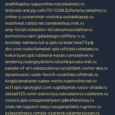
analitikaplus.ru
spyonline.ru
zosikamery.ru
sloboda-ural.pp.ru
AUTO-COM.SU
hohota.net
alimy.ru
online-z.com
aromat-vostoka.ru
otdelkaexp.ru
mobilvest.ru
bbd.net.ru
mebelshop.msk.ru
smp-forum.ru
bastion-td.ru
kosmoscreative.ru
avrmotors.ru
art-galadesign.ru
tiffany-c.ru
ecostep-samara.ru
d-p.spb.ru
галактика73.рф
sko.com.ru
davitamebel-spb.ru
fotsis.ru
tesiaes.ru
kokoroyari.spb.ru
blesna-kazan.ru
mossilver.ru
lenderoq.ru
sergeydobrin.ru
tochkazvuka.msk.ru
people-of-art.ru
bezzubova.ru
clubtibet.ru
orior-aks.ru
dynamoauto.ru
szk-favorit.ru
carlines.ru
flatnsk.ru
kingbolenskaner.ru
alex-motor.ru
astroline.net.ru
act1.spb.ru
polyglot.com.ru
gidlipetsk.ru
ooo-driada.ru
detsad125.ru
mir-zdoroviya.ru
bruslanovo.ru
siterem.ru
council.spb.ru
лодкипатриот.рф
kafekolizey.ru
iclub.net.ru
gazon-easy.ru
sugarepilekb.ru
grinox.ru
pylesostineco.ru
msts-ozarenie.ru
kameryjooan.ru