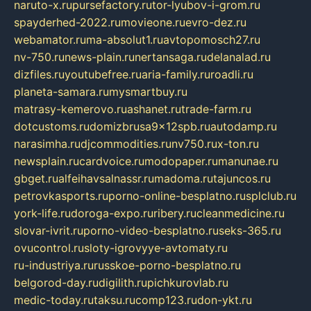
naruto-x.ru
pursefactory.ru
tor-lyubov-i-grom.ru
spayderhed-2022.ru
movieone.ru
evro-dez.ru
webamator.ru
ma-absolut1.ru
avtopomosch27.ru
nv-750.ru
news-plain.ru
nertansaga.ru
delanalad.ru
dizfiles.ru
youtubefree.ru
aria-family.ru
roadli.ru
planeta-samara.ru
mysmartbuy.ru
matrasy-kemerovo.ru
ashanet.ru
trade-farm.ru
dotcustoms.ru
domizbrusa9x12spb.ru
autodamp.ru
narasimha.ru
djcommodities.ru
nv750.ru
x-ton.ru
newsplain.ru
cardvoice.ru
modopaper.ru
manunae.ru
gbget.ru
alfeihavsalnassr.ru
madoma.ru
tajuncos.ru
petrovkasports.ru
porno-online-besplatno.ru
splclub.ru
york-life.ru
doroga-expo.ru
ribery.ru
cleanmedicine.ru
slovar-ivrit.ru
porno-video-besplatno.ru
seks-365.ru
ovucontrol.ru
sloty-igrovyye-avtomaty.ru
ru-industriya.ru
russkoe-porno-besplatno.ru
belgorod-day.ru
digilith.ru
pichkurovlab.ru
medic-today.ru
taksu.ru
comp123.ru
don-ykt.ru