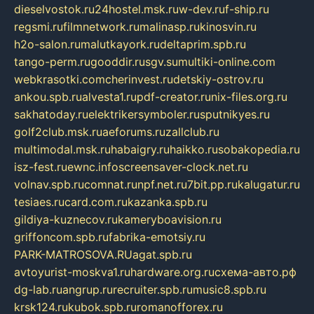
dieselvostok.ru
24hostel.msk.ru
w-dev.ru
f-ship.ru
regsmi.ru
filmnetwork.ru
malinasp.ru
kinosvin.ru
h2o-salon.ru
malutkayork.ru
deltaprim.spb.ru
tango-perm.ru
gooddir.ru
sgv.su
multiki-online.com
webkrasotki.com
cherinvest.ru
detskiy-ostrov.ru
ankou.spb.ru
alvesta1.ru
pdf-creator.ru
nix-files.org.ru
sakhatoday.ru
elektrikersymboler.ru
sputnikyes.ru
golf2club.msk.ru
aeforums.ru
zallclub.ru
multimodal.msk.ru
habaigry.ru
haikko.ru
sobakopedia.ru
isz-fest.ru
ewnc.info
screensaver-clock.net.ru
volnav.spb.ru
comnat.ru
npf.net.ru
7bit.pp.ru
kalugatur.ru
tesiaes.ru
card.com.ru
kazanka.spb.ru
gildiya-kuznecov.ru
kameryboavision.ru
griffoncom.spb.ru
fabrika-emotsiy.ru
PARK-MATROSOVA.RU
agat.spb.ru
avtoyurist-moskva1.ru
hardware.org.ru
схема-авто.рф
dg-lab.ru
angrup.ru
recruiter.spb.ru
music8.spb.ru
krsk124.ru
kubok.spb.ru
romanofforex.ru