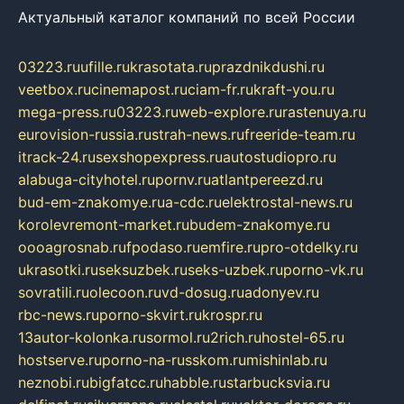
Актуальный каталог компаний по всей России
03223.ru
ufille.ru
krasotata.ru
prazdnikdushi.ru
veetbox.ru
cinemapost.ru
ciam-fr.ru
kraft-you.ru
mega-press.ru
03223.ru
web-explore.ru
rastenuya.ru
eurovision-russia.ru
strah-news.ru
freeride-team.ru
itrack-24.ru
sexshopexpress.ru
autostudiopro.ru
alabuga-cityhotel.ru
pornv.ru
atlantpereezd.ru
bud-em-znakomye.ru
a-cdc.ru
elektrostal-news.ru
korolevremont-market.ru
budem-znakomye.ru
oooagrosnab.ru
fpodaso.ru
emfire.ru
pro-otdelky.ru
ukrasotki.ru
seksuzbek.ru
seks-uzbek.ru
porno-vk.ru
sovratili.ru
olecoon.ru
vd-dosug.ru
adonyev.ru
rbc-news.ru
porno-skvirt.ru
krospr.ru
13autor-kolonka.ru
sormol.ru
2rich.ru
hostel-65.ru
hostserve.ru
porno-na-russkom.ru
mishinlab.ru
neznobi.ru
bigfatcc.ru
habble.ru
starbucksvia.ru