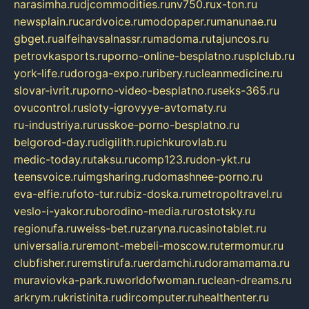
narasimha.ru
djcommodities.ru
nv750.ru
x-ton.ru
newsplain.ru
cardvoice.ru
modopaper.ru
manunae.ru
gbget.ru
alfeihavsalnassr.ru
madoma.ru
tajuncos.ru
petrovkasports.ru
porno-online-besplatno.ru
splclub.ru
york-life.ru
doroga-expo.ru
ribery.ru
cleanmedicine.ru
slovar-ivrit.ru
porno-video-besplatno.ru
seks-365.ru
ovucontrol.ru
sloty-igrovyye-avtomaty.ru
ru-industriya.ru
russkoe-porno-besplatno.ru
belgorod-day.ru
digilith.ru
pichkurovlab.ru
medic-today.ru
taksu.ru
comp123.ru
don-ykt.ru
teensvoice.ru
imgsharing.ru
domashnee-porno.ru
eva-elfie.ru
foto-tur.ru
biz-doska.ru
metropoltravel.ru
veslo-i-yakor.ru
borodino-media.ru
rostotsky.ru
regionufa.ru
weiss-bet.ru
zaryna.ru
casinotablet.ru
universalia.ru
remont-mebeli-moscow.ru
termomur.ru
clubfisher.ru
remstirufa.ru
erdamchi.ru
doramamama.ru
muraviovka-park.ru
worldofwoman.ru
clean-dreams.ru
arkrym.ru
kristinita.ru
dircomputer.ru
healthenter.ru