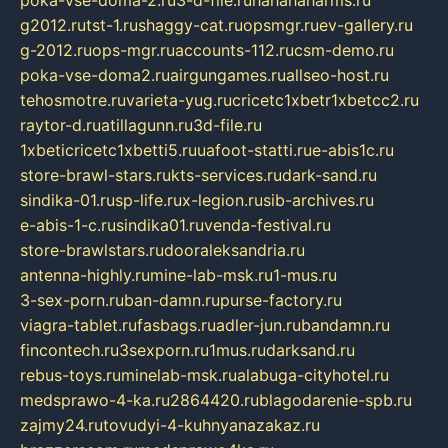
poka-vse-doma-2.ru
3-d-file.ru
hahahaharms.ru
g2012.ru
tst-1.ru
shaggy-cat.ru
opsmgr.ru
ev-gallery.ru
g-2012.ru
ops-mgr.ru
accounts-112.ru
csm-demo.ru
poka-vse-doma2.ru
airgungames.ru
allseo-host.ru
tehosmotre.ru
varieta-yug.ru
cricetc1xbetr1xbetcc2.ru
raytor-d.ru
atillagunn.ru
3d-file.ru
1xbeticricetc1xbetti5.ru
uafoot-statti.ru
e-abis1c.ru
store-brawl-stars.ru
kts-services.ru
dark-sand.ru
sindika-01.ru
sp-life.ru
x-legion.ru
sib-archives.ru
e-abis-1-c.ru
sindika01.ru
venda-festival.ru
store-brawlstars.ru
dooraleksandria.ru
antenna-highly.ru
mine-lab-msk.ru
1-mus.ru
3-sex-porn.ru
ban-damn.ru
purse-factory.ru
viagra-tablet.ru
fasbags.ru
adler-jun.ru
bandamn.ru
fincontech.ru
3sexporn.ru
1mus.ru
darksand.ru
rebus-toys.ru
minelab-msk.ru
alabuga-cityhotel.ru
medsprawo-4-ka.ru
2864420.ru
blagodarenie-spb.ru
zajmy24.ru
tovudyi-4-kuhnyanazakaz.ru