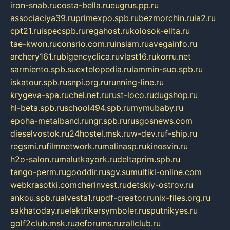
iron-snab.ru
costa-bella.ru
eugrus.pp.ru
associaciya39.ru
primexpo.spb.ru
bezmorchin.ru
ia2.ru
cpt21.ru
ispecspb.ru
regahost.ru
kolosok-elita.ru
tae-kwon.ru
consrio.com.ru
insiam.ru
avegainfo.ru
archery161.ru
bigencyclica.ru
vlast16.ru
korru.net
sarmiento.spb.su
extelopedia.ru
lammin-suo.spb.ru
iskatour.spb.ru
snpi.org.ru
running-line.ru
krygeva-spa.ru
chel.net.ru
rust-loco.ru
dugshop.ru
hl-beta.spb.ru
school494.spb.ru
mymubaby.ru
epoha-metalband.ru
ngr.spb.ru
rusgosnews.com
dieselvostok.ru
24hostel.msk.ru
w-dev.ru
f-ship.ru
regsmi.ru
filmnetwork.ru
malinasp.ru
kinosvin.ru
h2o-salon.ru
malutkayork.ru
deltaprim.spb.ru
tango-perm.ru
gooddir.ru
sgv.su
multiki-online.com
webkrasotki.com
cherinvest.ru
detskiy-ostrov.ru
ankou.spb.ru
alvesta1.ru
pdf-creator.ru
nix-files.org.ru
sakhatoday.ru
elektrikersymboler.ru
sputnikyes.ru
golf2club.msk.ru
aeforums.ru
zallclub.ru