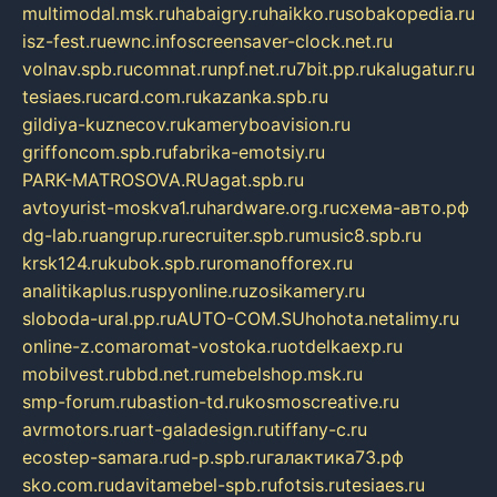
multimodal.msk.ru
habaigry.ru
haikko.ru
sobakopedia.ru
isz-fest.ru
ewnc.info
screensaver-clock.net.ru
volnav.spb.ru
comnat.ru
npf.net.ru
7bit.pp.ru
kalugatur.ru
tesiaes.ru
card.com.ru
kazanka.spb.ru
gildiya-kuznecov.ru
kameryboavision.ru
griffoncom.spb.ru
fabrika-emotsiy.ru
PARK-MATROSOVA.RU
agat.spb.ru
avtoyurist-moskva1.ru
hardware.org.ru
схема-авто.рф
dg-lab.ru
angrup.ru
recruiter.spb.ru
music8.spb.ru
krsk124.ru
kubok.spb.ru
romanofforex.ru
analitikaplus.ru
spyonline.ru
zosikamery.ru
sloboda-ural.pp.ru
AUTO-COM.SU
hohota.net
alimy.ru
online-z.com
aromat-vostoka.ru
otdelkaexp.ru
mobilvest.ru
bbd.net.ru
mebelshop.msk.ru
smp-forum.ru
bastion-td.ru
kosmoscreative.ru
avrmotors.ru
art-galadesign.ru
tiffany-c.ru
ecostep-samara.ru
d-p.spb.ru
галактика73.рф
sko.com.ru
davitamebel-spb.ru
fotsis.ru
tesiaes.ru