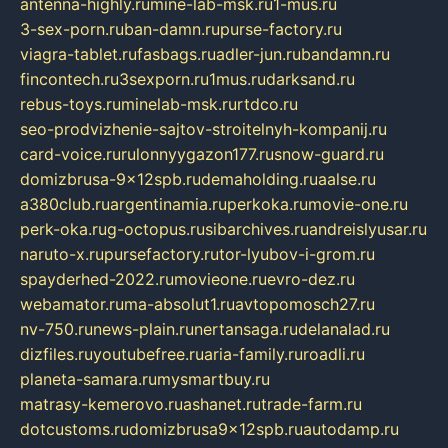
antenna-highly.ru
mine-lab-msk.ru
1-mus.ru
3-sex-porn.ru
ban-damn.ru
purse-factory.ru
viagra-tablet.ru
fasbags.ru
adler-jun.ru
bandamn.ru
fincontech.ru
3sexporn.ru
1mus.ru
darksand.ru
rebus-toys.ru
minelab-msk.ru
rtdco.ru
seo-prodvizhenie-sajtov-stroitelnyh-kompanij.ru
card-voice.ru
rulonnyygazon177.ru
snow-guard.ru
domizbrusa-9x12spb.ru
demaholding.ru
aalse.ru
a380club.ru
argentinamia.ru
perkoka.ru
movie-one.ru
perk-oka.ru
g-octopus.ru
sibarchives.ru
andreislyusar.ru
naruto-x.ru
pursefactory.ru
tor-lyubov-i-grom.ru
spayderhed-2022.ru
movieone.ru
evro-dez.ru
webamator.ru
ma-absolut1.ru
avtopomosch27.ru
nv-750.ru
news-plain.ru
nertansaga.ru
delanalad.ru
dizfiles.ru
youtubefree.ru
aria-family.ru
roadli.ru
planeta-samara.ru
mysmartbuy.ru
matrasy-kemerovo.ru
ashanet.ru
trade-farm.ru
dotcustoms.ru
domizbrusa9x12spb.ru
autodamp.ru