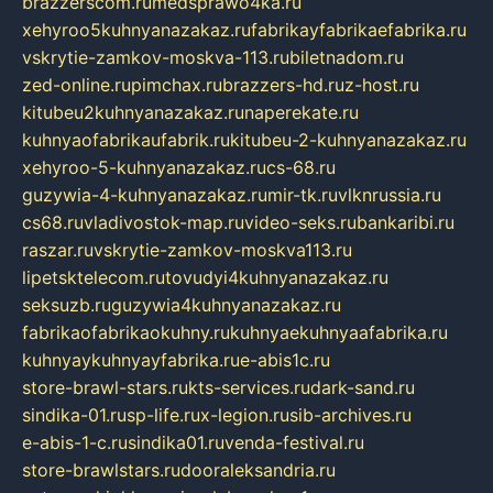
brazzerscom.ru
medsprawo4ka.ru
xehyroo5kuhnyanazakaz.ru
fabrikayfabrikaefabrika.ru
vskrytie-zamkov-moskva-113.ru
biletnadom.ru
zed-online.ru
pimchax.ru
brazzers-hd.ru
z-host.ru
kitubeu2kuhnyanazakaz.ru
naperekate.ru
kuhnyaofabrikaufabrik.ru
kitubeu-2-kuhnyanazakaz.ru
xehyroo-5-kuhnyanazakaz.ru
cs-68.ru
guzywia-4-kuhnyanazakaz.ru
mir-tk.ru
vlknrussia.ru
cs68.ru
vladivostok-map.ru
video-seks.ru
bankaribi.ru
raszar.ru
vskrytie-zamkov-moskva113.ru
lipetsktelecom.ru
tovudyi4kuhnyanazakaz.ru
seksuzb.ru
guzywia4kuhnyanazakaz.ru
fabrikaofabrikaokuhny.ru
kuhnyaekuhnyaafabrika.ru
kuhnyaykuhnyayfabrika.ru
e-abis1c.ru
store-brawl-stars.ru
kts-services.ru
dark-sand.ru
sindika-01.ru
sp-life.ru
x-legion.ru
sib-archives.ru
e-abis-1-c.ru
sindika01.ru
venda-festival.ru
store-brawlstars.ru
dooraleksandria.ru