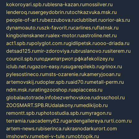
kokoroyari.spb.ru
blesna-kazan.ru
mossilver.ru
lenderoq.ru
sergeydobrin.ru
tochkazvuka.msk.ru
people-of-art.ru
bezzubova.ru
clubtibet.ru
orior-aks.ru
dynamoauto.ru
szk-favorit.ru
carlines.ru
flatnsk.ru
kingbolenskaner.ru
alex-motor.ru
astroline.net.ru
act1.spb.ru
polyglot.com.ru
gidlipetsk.ru
ooo-driada.ru
detsad125.ru
mir-zdoroviya.ru
bruslanovo.ru
siterem.ru
council.spb.ru
лодкипатриот.рф
kafekolizey.ru
iclub.net.ru
gazon-easy.ru
sugarepilekb.ru
grinox.ru
pylesostineco.ru
msts-ozarenie.ru
kameryjooan.ru
artemovskij.ru
dopler.spb.ru
aid70.ru
metall-perm.ru
ndm.msk.ru
ratingzooshop.ru
apiaccess.ru
globalautotrade.info
bezverhovskoe.ru
drsschool.ru
ZOOSMART.SPB.RU
dalakony.ru
medikijob.ru
remontt.spb.ru
photostudia.spb.ru
myragon.ru
terramia.ru
academy62.ru
gardengallereya.ru
rti.com.ru
artem-news.ru
biserinca.ru
krasnodarkurort.com
imshowtv.ru
mebel-v-tule.ru
mobtopik.ru