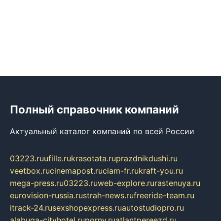
Полный справочник компаний
Актуальный каталог компаний по всей России
03223.ru
ufille.ru
krasotata.ru
prazdnikdushi.ru
veetbox.ru
cinemapost.ru
ciam-fr.ru
kraft-you.ru
mega-press.ru
03223.ru
web-explore.ru
rastenuya.ru
eurovision-russia.ru
strah-news.ru
freeride-team.ru
itrack-24.ru
sexshopexpress.ru
autostudiopro.ru
alabuga-cityhotel.ru
pornv.ru
atlantpereezd.ru