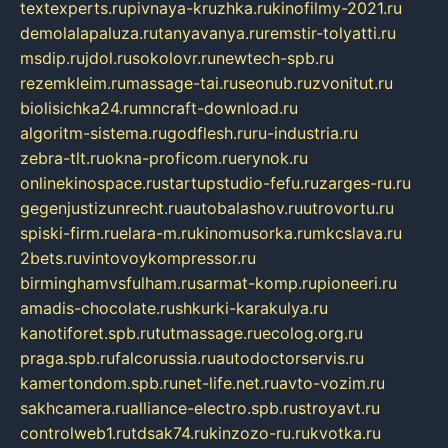
textexperts.ru
pivnaya-kruzhka.ru
kinofilmy-2021.ru
demolalapaluza.ru
tanyavanya.ru
remstir-tolyatti.ru
msdip.ru
jdol.ru
sokolovr.ru
newtech-spb.ru
rezemkleim.ru
massage-tai.ru
seonub.ru
zvonitut.ru
biolisichka24.ru
mncraft-download.ru
algoritm-sistema.ru
godflesh.ru
ru-industria.ru
zebra-tlt.ru
okna-proficom.ru
erynok.ru
onlinekinospace.ru
startupstudio-fefu.ru
zarges-ru.ru
gegenjustizunrecht.ru
autobalashov.ru
utrovortu.ru
spiski-firm.ru
elara-m.ru
kinomusorka.ru
mkcslava.ru
2bets.ru
vintovoykompressor.ru
birminghamvsfulham.ru
sarmat-komp.ru
pioneeri.ru
amadis-chocolate.ru
shkurki-karakulya.ru
kanotiforet.spb.ru
tutmassage.ru
ecolog.org.ru
praga.spb.ru
falcorussia.ru
autodoctorservis.ru
kamertondom.spb.ru
net-life.net.ru
avto-vozim.ru
sakhcamera.ru
alliance-electro.spb.ru
stroyavt.ru
controlweb1.ru
tdsak74.ru
kinzozo-ru.ru
kvotka.ru