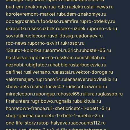
bud-em-znakomye.ru
a-cdc.ru
elektrostal-news.ru
korolevremont-market.ru
budem-znakomye.ru
oooagrosnab.ru
fpodaso.ru
emfire.ru
pro-otdelky.ru
ukrasotki.ru
seksuzbek.ru
seks-uzbek.ru
porno-vk.ru
sovratili.ru
olecoon.ru
vd-dosug.ru
adonyev.ru
rbc-news.ru
porno-skvirt.ru
krospr.ru
13autor-kolonka.ru
sormol.ru
2rich.ru
hostel-65.ru
hostserve.ru
porno-na-russkom.ru
mishinlab.ru
neznobi.ru
bigfatcc.ru
habble.ru
starbucksvia.ru
delfinet.ru
silvernano.ru
elestal.ru
vektor-doroga.ru
velotrenajery.ru
pronso54.ru
lenasever.ru
lovinskix.ru
show-pets.ru
smartnews03.ru
discofoxworld.ru
miraclecoon.ru
pongup.ru
hostel65.ru
liura.ru
glasspb.ru
firehunters.ru
gribowo.ru
gnalis.ru
bulkitula.ru
hometown-france.ru
1-xbeticricetc-1-xbetti-5.ru
shop-garena.ru
cricetc-1-xbetr-1-xbetcc-2.ru
one-life-story.ru
top-halyava.ru
accounts112.ru