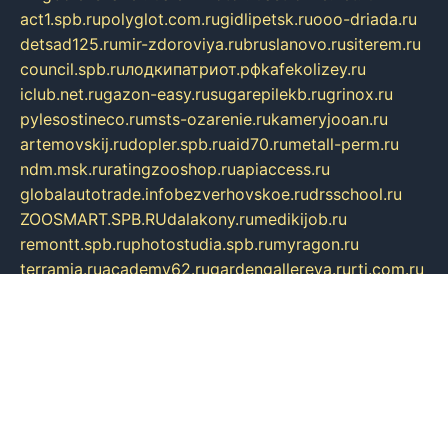
act1.spb.ru
polyglot.com.ru
gidlipetsk.ru
ooo-driada.ru
detsad125.ru
mir-zdoroviya.ru
bruslanovo.ru
siterem.ru
council.spb.ru
лодкипатриот.рф
kafekolizey.ru
iclub.net.ru
gazon-easy.ru
sugarepilekb.ru
grinox.ru
pylesostineco.ru
msts-ozarenie.ru
kameryjooan.ru
artemovskij.ru
dopler.spb.ru
aid70.ru
metall-perm.ru
ndm.msk.ru
ratingzooshop.ru
apiaccess.ru
globalautotrade.info
bezverhovskoe.ru
drsschool.ru
ZOOSMART.SPB.RU
dalakony.ru
medikijob.ru
remontt.spb.ru
photostudia.spb.ru
myragon.ru
terramia.ru
academy62.ru
gardengallereya.ru
rti.com.ru
artem-news.ru
biserinca.ru
krasnodarkurort.com
imshowtv.ru
mebel-v-tule.ru
mobtopik.ru
pcsecurity.net.ru
tool-sib.ru
multimetrunit.ru
sp-tour.ru
fan-cs.ru
santeh-russia.ru
symbian9.net.ru
DSHAIR.RU
tmmotors.spb.ru
xjocuricopii.com
musavtomat.msk.ru
obustrojdom.ru
sovetcik.ru
ybaranovskaya.ru
ppknews.ru
cult-alshei.ru
JAPANRUSSIA.RU