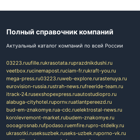
Полный справочник компаний
Актуальный каталог компаний по всей России
03223.ru
ufille.ru
krasotata.ru
prazdnikdushi.ru
veetbox.ru
cinemapost.ru
ciam-fr.ru
kraft-you.ru
mega-press.ru
03223.ru
web-explore.ru
rastenuya.ru
eurovision-russia.ru
strah-news.ru
freeride-team.ru
itrack-24.ru
sexshopexpress.ru
autostudiopro.ru
alabuga-cityhotel.ru
pornv.ru
atlantpereezd.ru
bud-em-znakomye.ru
a-cdc.ru
elektrostal-news.ru
korolevremont-market.ru
budem-znakomye.ru
oooagrosnab.ru
fpodaso.ru
emfire.ru
pro-otdelky.ru
ukrasotki.ru
seksuzbek.ru
seks-uzbek.ru
porno-vk.ru