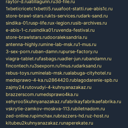
raytor-d.ru
atillagunn.ru
3d-file.ru
1xbeticricetc1xbetti5.ru
uafoot-statti.ru
e-abis1c.ru
store-brawl-stars.ru
kts-services.ru
dark-sand.ru
sindika-01.ru
sp-life.ru
x-legion.ru
sib-archives.ru
e-abis-1-c.ru
sindika01.ru
venda-festival.ru
store-brawlstars.ru
dooraleksandria.ru
antenna-highly.ru
mine-lab-msk.ru
1-mus.ru
3-sex-porn.ru
ban-damn.ru
purse-factory.ru
viagra-tablet.ru
fasbags.ru
adler-jun.ru
bandamn.ru
fincontech.ru
3sexporn.ru
1mus.ru
darksand.ru
rebus-toys.ru
minelab-msk.ru
alabuga-cityhotel.ru
medsprawo-4-ka.ru
2864420.ru
blagodarenie-spb.ru
zajmy24.ru
tovudyi-4-kuhnyanazakaz.ru
brazzerscom.ru
medsprawo4ka.ru
xehyroo5kuhnyanazakaz.ru
fabrikayfabrikaefabrika.ru
vskrytie-zamkov-moskva-113.ru
biletnadom.ru
zed-online.ru
pimchax.ru
brazzers-hd.ru
z-host.ru
kitubeu2kuhnyanazakaz.ru
naperekate.ru