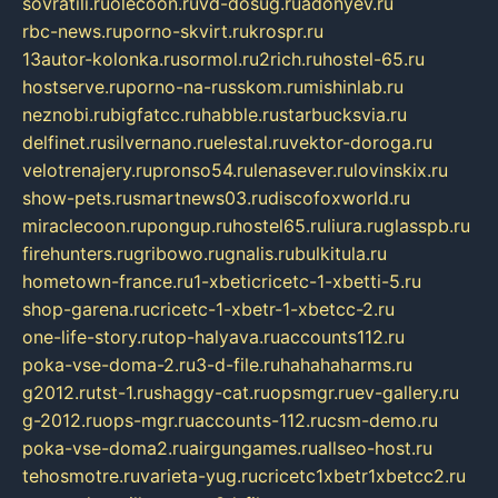
sovratili.ru
olecoon.ru
vd-dosug.ru
adonyev.ru
rbc-news.ru
porno-skvirt.ru
krospr.ru
13autor-kolonka.ru
sormol.ru
2rich.ru
hostel-65.ru
hostserve.ru
porno-na-russkom.ru
mishinlab.ru
neznobi.ru
bigfatcc.ru
habble.ru
starbucksvia.ru
delfinet.ru
silvernano.ru
elestal.ru
vektor-doroga.ru
velotrenajery.ru
pronso54.ru
lenasever.ru
lovinskix.ru
show-pets.ru
smartnews03.ru
discofoxworld.ru
miraclecoon.ru
pongup.ru
hostel65.ru
liura.ru
glasspb.ru
firehunters.ru
gribowo.ru
gnalis.ru
bulkitula.ru
hometown-france.ru
1-xbeticricetc-1-xbetti-5.ru
shop-garena.ru
cricetc-1-xbetr-1-xbetcc-2.ru
one-life-story.ru
top-halyava.ru
accounts112.ru
poka-vse-doma-2.ru
3-d-file.ru
hahahaharms.ru
g2012.ru
tst-1.ru
shaggy-cat.ru
opsmgr.ru
ev-gallery.ru
g-2012.ru
ops-mgr.ru
accounts-112.ru
csm-demo.ru
poka-vse-doma2.ru
airgungames.ru
allseo-host.ru
tehosmotre.ru
varieta-yug.ru
cricetc1xbetr1xbetcc2.ru