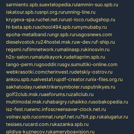
sarmiento.spb.su
extelopedia.ru
lammin-suo.spb.ru
iskatour.spb.ru
snpi.org.ru
running-line.ru
krygeva-spa.ru
chel.net.ru
rust-loco.ru
dugshop.ru
hl-beta.spb.ru
school494.spb.ru
mymubaby.ru
epoha-metalband.ru
ngr.spb.ru
rusgosnews.com
dieselvostok.ru
24hostel.msk.ru
w-dev.ru
f-ship.ru
regsmi.ru
filmnetwork.ru
malinasp.ru
kinosvin.ru
h2o-salon.ru
malutkayork.ru
deltaprim.spb.ru
tango-perm.ru
gooddir.ru
sgv.su
multiki-online.com
webkrasotki.com
cherinvest.ru
detskiy-ostrov.ru
ankou.spb.ru
alvesta1.ru
pdf-creator.ru
nix-files.org.ru
sakhatoday.ru
elektrikersymboler.ru
sputnikyes.ru
golf2club.msk.ru
aeforums.ru
zallclub.ru
multimodal.msk.ru
habaigry.ru
haikko.ru
sobakopedia.ru
isz-fest.ru
ewnc.info
screensaver-clock.net.ru
volnav.spb.ru
comnat.ru
npf.net.ru
7bit.pp.ru
kalugatur.ru
tesiaes.ru
card.com.ru
kazanka.spb.ru
gildiya-kuznecov.ru
kameryboavision.ru