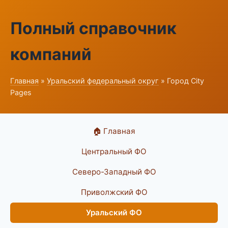
Полный справочник
компаний
Главная
»
Уральский федеральный округ
» Город City
Pages
🏠 Главная
Центральный ФО
Северо-Западный ФО
Приволжский ФО
Уральский ФО