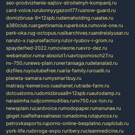
seo-prodvizhenie-sajtov-stroitelnyh-kompanij.ru
card-voice.ru
rulonnyygazon177.ru
snow-guard.ru
domizbrusa-9x12spb.ru
demaholding.ru
aalse.ru
a380club.ru
argentinamia.ru
perkoka.ru
movie-one.ru
perk-oka.ru
g-octopus.ru
sibarchives.ru
andreislyusar.ru
naruto-x.ru
pursefactory.ru
tor-lyubov-i-grom.ru
spayderhed-2022.ru
movieone.ru
evro-dez.ru
webamator.ru
ma-absolut1.ru
avtopomosch27.ru
nv-750.ru
news-plain.ru
nertansaga.ru
delanalad.ru
dizfiles.ru
youtubefree.ru
aria-family.ru
roadli.ru
planeta-samara.ru
mysmartbuy.ru
matrasy-kemerovo.ru
ashanet.ru
trade-farm.ru
dotcustoms.ru
domizbrusa9x12spb.ru
autodamp.ru
narasimha.ru
djcommodities.ru
nv750.ru
x-ton.ru
newsplain.ru
cardvoice.ru
modopaper.ru
manunae.ru
gbget.ru
alfeihavsalnassr.ru
madoma.ru
tajuncos.ru
petrovkasports.ru
porno-online-besplatno.ru
splclub.ru
york-life.ru
doroga-expo.ru
ribery.ru
cleanmedicine.ru