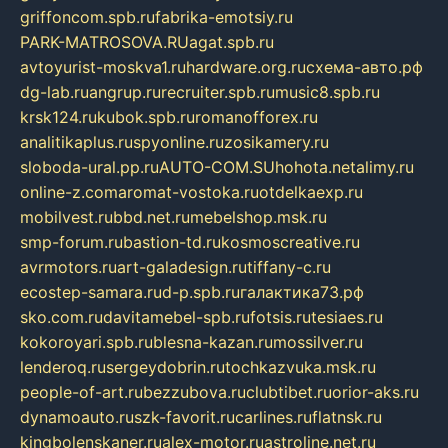
griffoncom.spb.ru
fabrika-emotsiy.ru
PARK-MATROSOVA.RU
agat.spb.ru
avtoyurist-moskva1.ru
hardware.org.ru
схема-авто.рф
dg-lab.ru
angrup.ru
recruiter.spb.ru
music8.spb.ru
krsk124.ru
kubok.spb.ru
romanofforex.ru
analitikaplus.ru
spyonline.ru
zosikamery.ru
sloboda-ural.pp.ru
AUTO-COM.SU
hohota.net
alimy.ru
online-z.com
aromat-vostoka.ru
otdelkaexp.ru
mobilvest.ru
bbd.net.ru
mebelshop.msk.ru
smp-forum.ru
bastion-td.ru
kosmoscreative.ru
avrmotors.ru
art-galadesign.ru
tiffany-c.ru
ecostep-samara.ru
d-p.spb.ru
галактика73.рф
sko.com.ru
davitamebel-spb.ru
fotsis.ru
tesiaes.ru
kokoroyari.spb.ru
blesna-kazan.ru
mossilver.ru
lenderoq.ru
sergeydobrin.ru
tochkazvuka.msk.ru
people-of-art.ru
bezzubova.ru
clubtibet.ru
orior-aks.ru
dynamoauto.ru
szk-favorit.ru
carlines.ru
flatnsk.ru
kingbolenskaner.ru
alex-motor.ru
astroline.net.ru