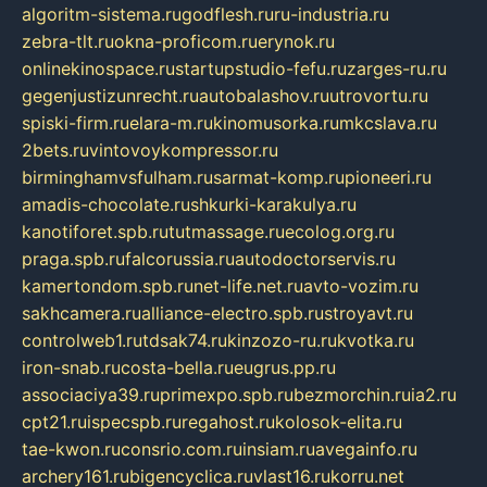
algoritm-sistema.ru
godflesh.ru
ru-industria.ru
zebra-tlt.ru
okna-proficom.ru
erynok.ru
onlinekinospace.ru
startupstudio-fefu.ru
zarges-ru.ru
gegenjustizunrecht.ru
autobalashov.ru
utrovortu.ru
spiski-firm.ru
elara-m.ru
kinomusorka.ru
mkcslava.ru
2bets.ru
vintovoykompressor.ru
birminghamvsfulham.ru
sarmat-komp.ru
pioneeri.ru
amadis-chocolate.ru
shkurki-karakulya.ru
kanotiforet.spb.ru
tutmassage.ru
ecolog.org.ru
praga.spb.ru
falcorussia.ru
autodoctorservis.ru
kamertondom.spb.ru
net-life.net.ru
avto-vozim.ru
sakhcamera.ru
alliance-electro.spb.ru
stroyavt.ru
controlweb1.ru
tdsak74.ru
kinzozo-ru.ru
kvotka.ru
iron-snab.ru
costa-bella.ru
eugrus.pp.ru
associaciya39.ru
primexpo.spb.ru
bezmorchin.ru
ia2.ru
cpt21.ru
ispecspb.ru
regahost.ru
kolosok-elita.ru
tae-kwon.ru
consrio.com.ru
insiam.ru
avegainfo.ru
archery161.ru
bigencyclica.ru
vlast16.ru
korru.net