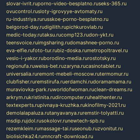
slovar-ivrit.ru
porno-video-besplatno.ru
seks-365.ru
ovucontrol.ru
sloty-igrovyye-avtomaty.ru
ru-industriya.ru
russkoe-porno-besplatno.ru
belgorod-day.ru
digilith.ru
pichkurovlab.ru
medic-today.ru
taksu.ru
comp123.ru
don-ykt.ru
teensvoice.ru
imgsharing.ru
domashnee-porno.ru
eva-elfie.ru
foto-tur.ru
biz-doska.ru
metropoltravel.ru
veslo-i-yakor.ru
borodino-media.ru
rostotsky.ru
regionufa.ru
weiss-bet.ru
zaryna.ru
casinotablet.ru
universalia.ru
remont-mebeli-moscow.ru
termomur.ru
clubfisher.ru
remstirufa.ru
erdamchi.ru
doramamama.ru
muraviovka-park.ru
worldofwoman.ru
clean-dreams.ru
arkrym.ru
kristinita.ru
dircomputer.ru
healthenter.ru
textexperts.ru
pivnaya-kruzhka.ru
kinofilmy-2021.ru
demolalapaluza.ru
tanyavanya.ru
remstir-tolyatti.ru
msdip.ru
jdol.ru
sokolovr.ru
newtech-spb.ru
rezemkleim.ru
massage-tai.ru
seonub.ru
zvonitut.ru
biolisichka24.ru
mncraft-download.ru