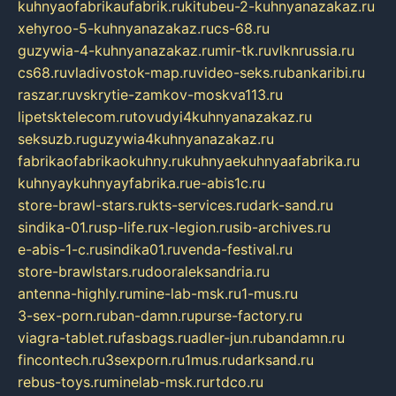
kuhnyaofabrikaufabrik.ru
kitubeu-2-kuhnyanazakaz.ru
xehyroo-5-kuhnyanazakaz.ru
cs-68.ru
guzywia-4-kuhnyanazakaz.ru
mir-tk.ru
vlknrussia.ru
cs68.ru
vladivostok-map.ru
video-seks.ru
bankaribi.ru
raszar.ru
vskrytie-zamkov-moskva113.ru
lipetsktelecom.ru
tovudyi4kuhnyanazakaz.ru
seksuzb.ru
guzywia4kuhnyanazakaz.ru
fabrikaofabrikaokuhny.ru
kuhnyaekuhnyaafabrika.ru
kuhnyaykuhnyayfabrika.ru
e-abis1c.ru
store-brawl-stars.ru
kts-services.ru
dark-sand.ru
sindika-01.ru
sp-life.ru
x-legion.ru
sib-archives.ru
e-abis-1-c.ru
sindika01.ru
venda-festival.ru
store-brawlstars.ru
dooraleksandria.ru
antenna-highly.ru
mine-lab-msk.ru
1-mus.ru
3-sex-porn.ru
ban-damn.ru
purse-factory.ru
viagra-tablet.ru
fasbags.ru
adler-jun.ru
bandamn.ru
fincontech.ru
3sexporn.ru
1mus.ru
darksand.ru
rebus-toys.ru
minelab-msk.ru
rtdco.ru