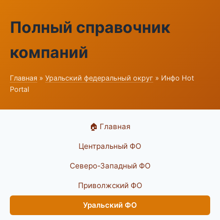
Полный справочник
компаний
Главная
»
Уральский федеральный округ
» Инфо Hot
Portal
🏠 Главная
Центральный ФО
Северо-Западный ФО
Приволжский ФО
Уральский ФО