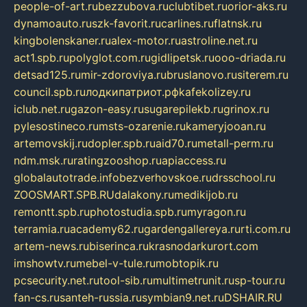
people-of-art.ru
bezzubova.ru
clubtibet.ru
orior-aks.ru
dynamoauto.ru
szk-favorit.ru
carlines.ru
flatnsk.ru
kingbolenskaner.ru
alex-motor.ru
astroline.net.ru
act1.spb.ru
polyglot.com.ru
gidlipetsk.ru
ooo-driada.ru
detsad125.ru
mir-zdoroviya.ru
bruslanovo.ru
siterem.ru
council.spb.ru
лодкипатриот.рф
kafekolizey.ru
iclub.net.ru
gazon-easy.ru
sugarepilekb.ru
grinox.ru
pylesostineco.ru
msts-ozarenie.ru
kameryjooan.ru
artemovskij.ru
dopler.spb.ru
aid70.ru
metall-perm.ru
ndm.msk.ru
ratingzooshop.ru
apiaccess.ru
globalautotrade.info
bezverhovskoe.ru
drsschool.ru
ZOOSMART.SPB.RU
dalakony.ru
medikijob.ru
remontt.spb.ru
photostudia.spb.ru
myragon.ru
terramia.ru
academy62.ru
gardengallereya.ru
rti.com.ru
artem-news.ru
biserinca.ru
krasnodarkurort.com
imshowtv.ru
mebel-v-tule.ru
mobtopik.ru
pcsecurity.net.ru
tool-sib.ru
multimetrunit.ru
sp-tour.ru
fan-cs.ru
santeh-russia.ru
symbian9.net.ru
DSHAIR.RU