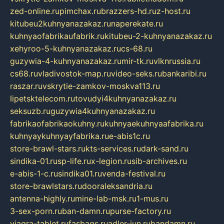
zed-online.ru
pimchax.ru
brazzers-hd.ru
z-host.ru
kitubeu2kuhnyanazakaz.ru
naperekate.ru
kuhnyaofabrikaufabrik.ru
kitubeu-2-kuhnyanazakaz.ru
xehyroo-5-kuhnyanazakaz.ru
cs-68.ru
guzywia-4-kuhnyanazakaz.ru
mir-tk.ru
vlknrussia.ru
cs68.ru
vladivostok-map.ru
video-seks.ru
bankaribi.ru
raszar.ru
vskrytie-zamkov-moskva113.ru
lipetsktelecom.ru
tovudyi4kuhnyanazakaz.ru
seksuzb.ru
guzywia4kuhnyanazakaz.ru
fabrikaofabrikaokuhny.ru
kuhnyaekuhnyaafabrika.ru
kuhnyaykuhnyayfabrika.ru
e-abis1c.ru
store-brawl-stars.ru
kts-services.ru
dark-sand.ru
sindika-01.ru
sp-life.ru
x-legion.ru
sib-archives.ru
e-abis-1-c.ru
sindika01.ru
venda-festival.ru
store-brawlstars.ru
dooraleksandria.ru
antenna-highly.ru
mine-lab-msk.ru
1-mus.ru
3-sex-porn.ru
ban-damn.ru
purse-factory.ru
viagra-tablet.ru
fasbags.ru
adler-jun.ru
bandamn.ru