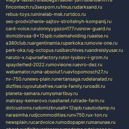
fincontech.ru
3sexporn.ru
1mus.ru
darksand.ru
rebus-toys.ru
minelab-msk.ru
rtdco.ru
seo-prodvizhenie-sajtov-stroitelnyh-kompanij.ru
card-voice.ru
rulonnyygazon177.ru
snow-guard.ru
domizbrusa-9x12spb.ru
demaholding.ru
aalse.ru
a380club.ru
argentinamia.ru
perkoka.ru
movie-one.ru
perk-oka.ru
g-octopus.ru
sibarchives.ru
andreislyusar.ru
naruto-x.ru
pursefactory.ru
tor-lyubov-i-grom.ru
spayderhed-2022.ru
movieone.ru
evro-dez.ru
webamator.ru
ma-absolut1.ru
avtopomosch27.ru
nv-750.ru
news-plain.ru
nertansaga.ru
delanalad.ru
dizfiles.ru
youtubefree.ru
aria-family.ru
roadli.ru
planeta-samara.ru
mysmartbuy.ru
matrasy-kemerovo.ru
ashanet.ru
trade-farm.ru
dotcustoms.ru
domizbrusa9x12spb.ru
autodamp.ru
narasimha.ru
djcommodities.ru
nv750.ru
x-ton.ru
newsplain.ru
cardvoice.ru
modopaper.ru
manunae.ru