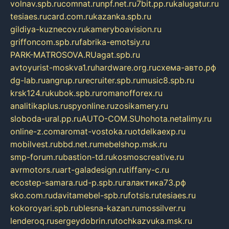
volnav.spb.ru
comnat.ru
npf.net.ru
7bit.pp.ru
kalugatur.ru
tesiaes.ru
card.com.ru
kazanka.spb.ru
gildiya-kuznecov.ru
kameryboavision.ru
griffoncom.spb.ru
fabrika-emotsiy.ru
PARK-MATROSOVA.RU
agat.spb.ru
avtoyurist-moskva1.ru
hardware.org.ru
схема-авто.рф
dg-lab.ru
angrup.ru
recruiter.spb.ru
music8.spb.ru
krsk124.ru
kubok.spb.ru
romanofforex.ru
analitikaplus.ru
spyonline.ru
zosikamery.ru
sloboda-ural.pp.ru
AUTO-COM.SU
hohota.net
alimy.ru
online-z.com
aromat-vostoka.ru
otdelkaexp.ru
mobilvest.ru
bbd.net.ru
mebelshop.msk.ru
smp-forum.ru
bastion-td.ru
kosmoscreative.ru
avrmotors.ru
art-galadesign.ru
tiffany-c.ru
ecostep-samara.ru
d-p.spb.ru
галактика73.рф
sko.com.ru
davitamebel-spb.ru
fotsis.ru
tesiaes.ru
kokoroyari.spb.ru
blesna-kazan.ru
mossilver.ru
lenderoq.ru
sergeydobrin.ru
tochkazvuka.msk.ru