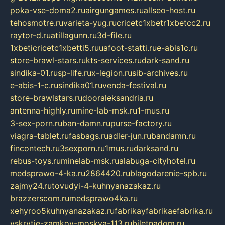
poka-vse-doma2.ru
airgungames.ru
allseo-host.ru
tehosmotre.ru
varieta-yug.ru
cricetc1xbetr1xbetcc2.ru
raytor-d.ru
atillagunn.ru
3d-file.ru
1xbeticricetc1xbetti5.ru
uafoot-statti.ru
e-abis1c.ru
store-brawl-stars.ru
kts-services.ru
dark-sand.ru
sindika-01.ru
sp-life.ru
x-legion.ru
sib-archives.ru
e-abis-1-c.ru
sindika01.ru
venda-festival.ru
store-brawlstars.ru
dooraleksandria.ru
antenna-highly.ru
mine-lab-msk.ru
1-mus.ru
3-sex-porn.ru
ban-damn.ru
purse-factory.ru
viagra-tablet.ru
fasbags.ru
adler-jun.ru
bandamn.ru
fincontech.ru
3sexporn.ru
1mus.ru
darksand.ru
rebus-toys.ru
minelab-msk.ru
alabuga-cityhotel.ru
medsprawo-4-ka.ru
2864420.ru
blagodarenie-spb.ru
zajmy24.ru
tovudyi-4-kuhnyanazakaz.ru
brazzerscom.ru
medsprawo4ka.ru
xehyroo5kuhnyanazakaz.ru
fabrikayfabrikaefabrika.ru
vskrytie-zamkov-moskva-113.ru
biletnadom.ru