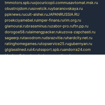
tmmotors.spb.ru
xjocuricopii.com
musavtomat.msk.ru
obustrojdom.ru
sovetcik.ru
ybaranovskaya.ru
ppknews.ru
cult-alshei.ru
JAPANRUSSIA.RU
proekciyamebel.ru
imper-finans.ru
rim.org.ru
glamourai.ru
brassminus.ru
zabor-pro.ru
ftn.pp.ru
dorogoe58.ru
laimengpacker.ru
kuzova-zapchasti.ru
sageerp.ru
taxodrom.ru
dsrazvitie.ru
hardcity.net.ru
ratinghomegames.ru
topservice25.ru
gubernyan.ru
gtglasslined.ru
ii4.ru
tssport.spb.ru
andorra24.com
blackwallstreet.ru
oboimos.ru
optim-doors.com.ru
ikuch.ru
nycr.org.ru
npa21.ru
vremya-ch.spb.ru
desert000.ru
ivtorgi.ru
ifiori.ru
catalog-statei.ru
dcv.org.ru
spetsmaster174.ru
ipkameryhiseeu.ru
dum26.ru
ruspol.spb.ru
fr-opendp.ru
kam-solnyshko.ru
cheyenne-arapaho.ru
sevzapmetal.spb.ru
ted-lapidus.spb.ru
parasite-eliminator.ru
sigma-complete.ru
modernworld.ru
dama-moda.ru
eholot-group.ru
sk-nvkz.ru
DRONGOLD.RU