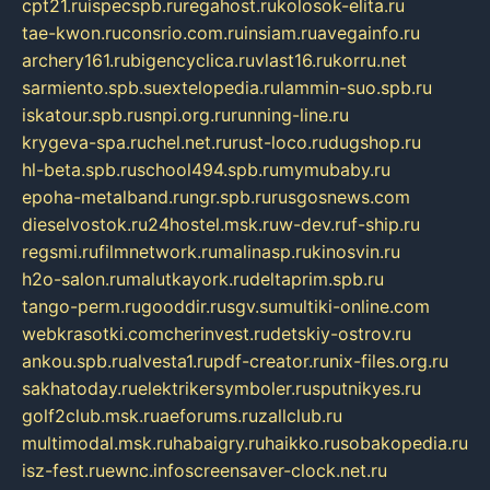
cpt21.ru
ispecspb.ru
regahost.ru
kolosok-elita.ru
tae-kwon.ru
consrio.com.ru
insiam.ru
avegainfo.ru
archery161.ru
bigencyclica.ru
vlast16.ru
korru.net
sarmiento.spb.su
extelopedia.ru
lammin-suo.spb.ru
iskatour.spb.ru
snpi.org.ru
running-line.ru
krygeva-spa.ru
chel.net.ru
rust-loco.ru
dugshop.ru
hl-beta.spb.ru
school494.spb.ru
mymubaby.ru
epoha-metalband.ru
ngr.spb.ru
rusgosnews.com
dieselvostok.ru
24hostel.msk.ru
w-dev.ru
f-ship.ru
regsmi.ru
filmnetwork.ru
malinasp.ru
kinosvin.ru
h2o-salon.ru
malutkayork.ru
deltaprim.spb.ru
tango-perm.ru
gooddir.ru
sgv.su
multiki-online.com
webkrasotki.com
cherinvest.ru
detskiy-ostrov.ru
ankou.spb.ru
alvesta1.ru
pdf-creator.ru
nix-files.org.ru
sakhatoday.ru
elektrikersymboler.ru
sputnikyes.ru
golf2club.msk.ru
aeforums.ru
zallclub.ru
multimodal.msk.ru
habaigry.ru
haikko.ru
sobakopedia.ru
isz-fest.ru
ewnc.info
screensaver-clock.net.ru