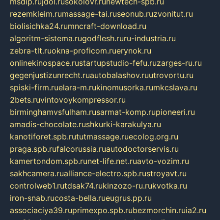
msdip.ru
jdol.ru
sokolovr.ru
newtech-spb.ru
rezemkleim.ru
massage-tai.ru
seonub.ru
zvonitut.ru
biolisichka24.ru
mncraft-download.ru
algoritm-sistema.ru
godflesh.ru
ru-industria.ru
zebra-tlt.ru
okna-proficom.ru
erynok.ru
onlinekinospace.ru
startupstudio-fefu.ru
zarges-ru.ru
gegenjustizunrecht.ru
autobalashov.ru
utrovortu.ru
spiski-firm.ru
elara-m.ru
kinomusorka.ru
mkcslava.ru
2bets.ru
vintovoykompressor.ru
birminghamvsfulham.ru
sarmat-komp.ru
pioneeri.ru
amadis-chocolate.ru
shkurki-karakulya.ru
kanotiforet.spb.ru
tutmassage.ru
ecolog.org.ru
praga.spb.ru
falcorussia.ru
autodoctorservis.ru
kamertondom.spb.ru
net-life.net.ru
avto-vozim.ru
sakhcamera.ru
alliance-electro.spb.ru
stroyavt.ru
controlweb1.ru
tdsak74.ru
kinzozo-ru.ru
kvotka.ru
iron-snab.ru
costa-bella.ru
eugrus.pp.ru
associaciya39.ru
primexpo.spb.ru
bezmorchin.ru
ia2.ru