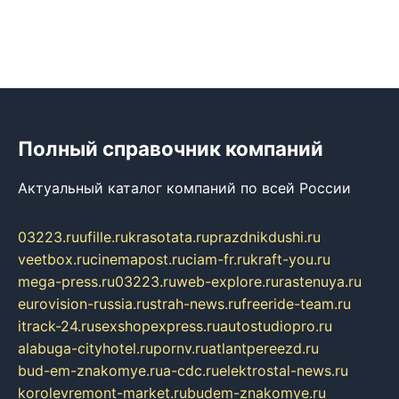
Полный справочник компаний
Актуальный каталог компаний по всей России
03223.ru
ufille.ru
krasotata.ru
prazdnikdushi.ru
veetbox.ru
cinemapost.ru
ciam-fr.ru
kraft-you.ru
mega-press.ru
03223.ru
web-explore.ru
rastenuya.ru
eurovision-russia.ru
strah-news.ru
freeride-team.ru
itrack-24.ru
sexshopexpress.ru
autostudiopro.ru
alabuga-cityhotel.ru
pornv.ru
atlantpereezd.ru
bud-em-znakomye.ru
a-cdc.ru
elektrostal-news.ru
korolevremont-market.ru
budem-znakomye.ru