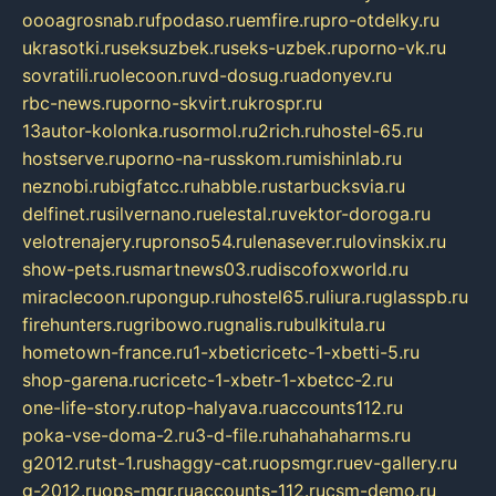
oooagrosnab.ru
fpodaso.ru
emfire.ru
pro-otdelky.ru
ukrasotki.ru
seksuzbek.ru
seks-uzbek.ru
porno-vk.ru
sovratili.ru
olecoon.ru
vd-dosug.ru
adonyev.ru
rbc-news.ru
porno-skvirt.ru
krospr.ru
13autor-kolonka.ru
sormol.ru
2rich.ru
hostel-65.ru
hostserve.ru
porno-na-russkom.ru
mishinlab.ru
neznobi.ru
bigfatcc.ru
habble.ru
starbucksvia.ru
delfinet.ru
silvernano.ru
elestal.ru
vektor-doroga.ru
velotrenajery.ru
pronso54.ru
lenasever.ru
lovinskix.ru
show-pets.ru
smartnews03.ru
discofoxworld.ru
miraclecoon.ru
pongup.ru
hostel65.ru
liura.ru
glasspb.ru
firehunters.ru
gribowo.ru
gnalis.ru
bulkitula.ru
hometown-france.ru
1-xbeticricetc-1-xbetti-5.ru
shop-garena.ru
cricetc-1-xbetr-1-xbetcc-2.ru
one-life-story.ru
top-halyava.ru
accounts112.ru
poka-vse-doma-2.ru
3-d-file.ru
hahahaharms.ru
g2012.ru
tst-1.ru
shaggy-cat.ru
opsmgr.ru
ev-gallery.ru
g-2012.ru
ops-mgr.ru
accounts-112.ru
csm-demo.ru