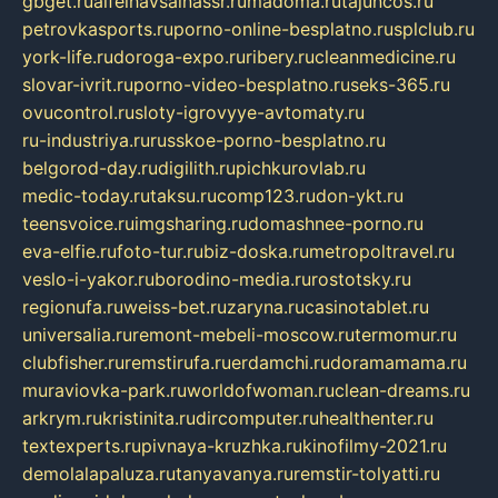
gbget.ru
alfeihavsalnassr.ru
madoma.ru
tajuncos.ru
petrovkasports.ru
porno-online-besplatno.ru
splclub.ru
york-life.ru
doroga-expo.ru
ribery.ru
cleanmedicine.ru
slovar-ivrit.ru
porno-video-besplatno.ru
seks-365.ru
ovucontrol.ru
sloty-igrovyye-avtomaty.ru
ru-industriya.ru
russkoe-porno-besplatno.ru
belgorod-day.ru
digilith.ru
pichkurovlab.ru
medic-today.ru
taksu.ru
comp123.ru
don-ykt.ru
teensvoice.ru
imgsharing.ru
domashnee-porno.ru
eva-elfie.ru
foto-tur.ru
biz-doska.ru
metropoltravel.ru
veslo-i-yakor.ru
borodino-media.ru
rostotsky.ru
regionufa.ru
weiss-bet.ru
zaryna.ru
casinotablet.ru
universalia.ru
remont-mebeli-moscow.ru
termomur.ru
clubfisher.ru
remstirufa.ru
erdamchi.ru
doramamama.ru
muraviovka-park.ru
worldofwoman.ru
clean-dreams.ru
arkrym.ru
kristinita.ru
dircomputer.ru
healthenter.ru
textexperts.ru
pivnaya-kruzhka.ru
kinofilmy-2021.ru
demolalapaluza.ru
tanyavanya.ru
remstir-tolyatti.ru