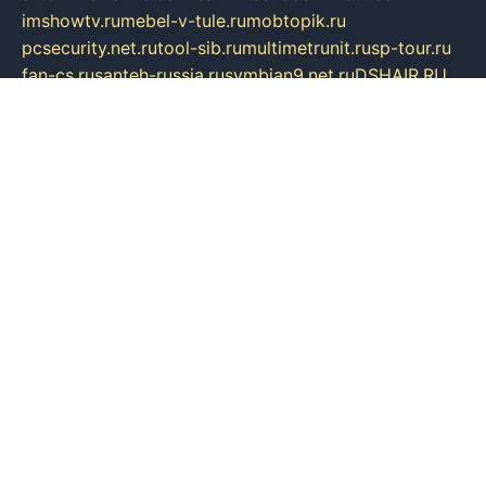
imshowtv.ru
mebel-v-tule.ru
mobtopik.ru
pcsecurity.net.ru
tool-sib.ru
multimetrunit.ru
sp-tour.ru
fan-cs.ru
santeh-russia.ru
symbian9.net.ru
DSHAIR.RU
tmmotors.spb.ru
xjocuricopii.com
musavtomat.msk.ru
obustrojdom.ru
sovetcik.ru
ybaranovskaya.ru
ppknews.ru
cult-alshei.ru
JAPANRUSSIA.RU
proekciyamebel.ru
imper-finans.ru
rim.org.ru
glamourai.ru
brassminus.ru
zabor-pro.ru
ftn.pp.ru
dorogoe58.ru
laimengpacker.ru
kuzova-zapchasti.ru
sageerp.ru
taxodrom.ru
dsrazvitie.ru
hardcity.net.ru
ratinghomegames.ru
topservice25.ru
gubernyan.ru
gtglasslined.ru
ii4.ru
tssport.spb.ru
andorra24.com
blackwallstreet.ru
oboimos.ru
optim-doors.com.ru
ikuch.ru
nycr.org.ru
npa21.ru
vremya-ch.spb.ru
desert000.ru
ivtorgi.ru
ifiori.ru
catalog-statei.ru
dcv.org.ru
spetsmaster174.ru
ipkameryhiseeu.ru
dum26.ru
ruspol.spb.ru
fr-opendp.ru
kam-solnyshko.ru
cheyenne-arapaho.ru
sevzapmetal.spb.ru