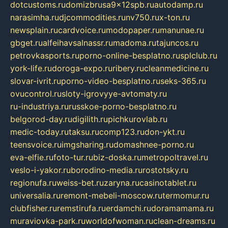
dotcustoms.ru
domizbrusa9x12spb.ru
autodamp.ru
narasimha.ru
djcommodities.ru
nv750.ru
x-ton.ru
newsplain.ru
cardvoice.ru
modopaper.ru
manunae.ru
gbget.ru
alfeihavsalnassr.ru
madoma.ru
tajuncos.ru
petrovkasports.ru
porno-online-besplatno.ru
splclub.ru
york-life.ru
doroga-expo.ru
ribery.ru
cleanmedicine.ru
slovar-ivrit.ru
porno-video-besplatno.ru
seks-365.ru
ovucontrol.ru
sloty-igrovyye-avtomaty.ru
ru-industriya.ru
russkoe-porno-besplatno.ru
belgorod-day.ru
digilith.ru
pichkurovlab.ru
medic-today.ru
taksu.ru
comp123.ru
don-ykt.ru
teensvoice.ru
imgsharing.ru
domashnee-porno.ru
eva-elfie.ru
foto-tur.ru
biz-doska.ru
metropoltravel.ru
veslo-i-yakor.ru
borodino-media.ru
rostotsky.ru
regionufa.ru
weiss-bet.ru
zaryna.ru
casinotablet.ru
universalia.ru
remont-mebeli-moscow.ru
termomur.ru
clubfisher.ru
remstirufa.ru
erdamchi.ru
doramamama.ru
muraviovka-park.ru
worldofwoman.ru
clean-dreams.ru