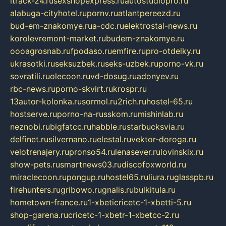
itrack-24.ru
sexshopexpress.ru
autostudiopro.ru
alabuga-cityhotel.ru
pornv.ru
atlantpereezd.ru
bud-em-znakomye.ru
a-cdc.ru
elektrostal-news.ru
korolevremont-market.ru
budem-znakomye.ru
oooagrosnab.ru
fpodaso.ru
emfire.ru
pro-otdelky.ru
ukrasotki.ru
seksuzbek.ru
seks-uzbek.ru
porno-vk.ru
sovratili.ru
olecoon.ru
vd-dosug.ru
adonyev.ru
rbc-news.ru
porno-skvirt.ru
krospr.ru
13autor-kolonka.ru
sormol.ru
2rich.ru
hostel-65.ru
hostserve.ru
porno-na-russkom.ru
mishinlab.ru
neznobi.ru
bigfatcc.ru
habble.ru
starbucksvia.ru
delfinet.ru
silvernano.ru
elestal.ru
vektor-doroga.ru
velotrenajery.ru
pronso54.ru
lenasever.ru
lovinskix.ru
show-pets.ru
smartnews03.ru
discofoxworld.ru
miraclecoon.ru
pongup.ru
hostel65.ru
liura.ru
glasspb.ru
firehunters.ru
gribowo.ru
gnalis.ru
bulkitula.ru
hometown-france.ru
1-xbeticricetc-1-xbetti-5.ru
shop-garena.ru
cricetc-1-xbetr-1-xbetcc-2.ru