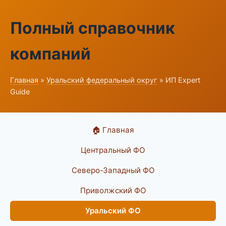
Полный справочник
компаний
Главная
»
Уральский федеральный округ
» ИП Expert
Guide
🏠 Главная
Центральный ФО
Северо-Западный ФО
Приволжский ФО
Уральский ФО