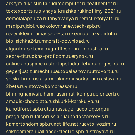
arkrym.ru
kristinita.ru
dircomputer.ru
healthenter.ru
textexperts.ru
pivnaya-kruzhka.ru
kinofilmy-2021.ru
demolalapaluza.ru
tanyavanya.ru
remstir-tolyatti.ru
msdip.ru
jdol.ru
sokolovr.ru
newtech-spb.ru
rezemkleim.ru
massage-tai.ru
seonub.ru
zvonitut.ru
biolisichka24.ru
mncraft-download.ru
algoritm-sistema.ru
godflesh.ru
ru-industria.ru
zebra-tlt.ru
okna-proficom.ru
erynok.ru
onlinekinospace.ru
startupstudio-fefu.ru
zarges-ru.ru
gegenjustizunrecht.ru
autobalashov.ru
utrovortu.ru
spiski-firm.ru
elara-m.ru
kinomusorka.ru
mkcslava.ru
2bets.ru
vintovoykompressor.ru
birminghamvsfulham.ru
sarmat-komp.ru
pioneeri.ru
amadis-chocolate.ru
shkurki-karakulya.ru
kanotiforet.spb.ru
tutmassage.ru
ecolog.org.ru
praga.spb.ru
falcorussia.ru
autodoctorservis.ru
kamertondom.spb.ru
net-life.net.ru
avto-vozim.ru
sakhcamera.ru
alliance-electro.spb.ru
stroyavt.ru