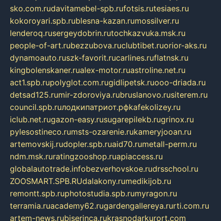
sko.com.ru
davitamebel-spb.ru
fotsis.ru
tesiaes.ru
kokoroyari.spb.ru
blesna-kazan.ru
mossilver.ru
lenderoq.ru
sergeydobrin.ru
tochkazvuka.msk.ru
people-of-art.ru
bezzubova.ru
clubtibet.ru
orior-aks.ru
dynamoauto.ru
szk-favorit.ru
carlines.ru
flatnsk.ru
kingbolenskaner.ru
alex-motor.ru
astroline.net.ru
act1.spb.ru
polyglot.com.ru
gidlipetsk.ru
ooo-driada.ru
detsad125.ru
mir-zdoroviya.ru
bruslanovo.ru
siterem.ru
council.spb.ru
лодкипатриот.рф
kafekolizey.ru
iclub.net.ru
gazon-easy.ru
sugarepilekb.ru
grinox.ru
pylesostineco.ru
msts-ozarenie.ru
kameryjooan.ru
artemovskij.ru
dopler.spb.ru
aid70.ru
metall-perm.ru
ndm.msk.ru
ratingzooshop.ru
apiaccess.ru
globalautotrade.info
bezverhovskoe.ru
drsschool.ru
ZOOSMART.SPB.RU
dalakony.ru
medikijob.ru
remontt.spb.ru
photostudia.spb.ru
myragon.ru
terramia.ru
academy62.ru
gardengallereya.ru
rti.com.ru
artem-news.ru
biserinca.ru
krasnodarkurort.com