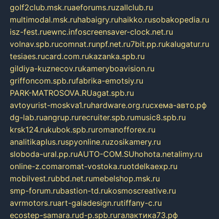
golf2club.msk.ru
aeforums.ru
zallclub.ru
multimodal.msk.ru
habaigry.ru
haikko.ru
sobakopedia.ru
isz-fest.ru
ewnc.info
screensaver-clock.net.ru
volnav.spb.ru
comnat.ru
npf.net.ru
7bit.pp.ru
kalugatur.ru
tesiaes.ru
card.com.ru
kazanka.spb.ru
gildiya-kuznecov.ru
kameryboavision.ru
griffoncom.spb.ru
fabrika-emotsiy.ru
PARK-MATROSOVA.RU
agat.spb.ru
avtoyurist-moskva1.ru
hardware.org.ru
схема-авто.рф
dg-lab.ru
angrup.ru
recruiter.spb.ru
music8.spb.ru
krsk124.ru
kubok.spb.ru
romanofforex.ru
analitikaplus.ru
spyonline.ru
zosikamery.ru
sloboda-ural.pp.ru
AUTO-COM.SU
hohota.net
alimy.ru
online-z.com
aromat-vostoka.ru
otdelkaexp.ru
mobilvest.ru
bbd.net.ru
mebelshop.msk.ru
smp-forum.ru
bastion-td.ru
kosmoscreative.ru
avrmotors.ru
art-galadesign.ru
tiffany-c.ru
ecostep-samara.ru
d-p.spb.ru
галактика73.рф