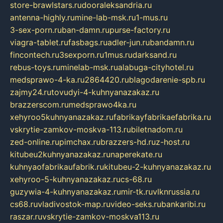
store-brawlstars.ru
dooraleksandria.ru
antenna-highly.ru
mine-lab-msk.ru
1-mus.ru
3-sex-porn.ru
ban-damn.ru
purse-factory.ru
viagra-tablet.ru
fasbags.ru
adler-jun.ru
bandamn.ru
fincontech.ru
3sexporn.ru
1mus.ru
darksand.ru
rebus-toys.ru
minelab-msk.ru
alabuga-cityhotel.ru
medsprawo-4-ka.ru
2864420.ru
blagodarenie-spb.ru
zajmy24.ru
tovudyi-4-kuhnyanazakaz.ru
brazzerscom.ru
medsprawo4ka.ru
xehyroo5kuhnyanazakaz.ru
fabrikayfabrikaefabrika.ru
vskrytie-zamkov-moskva-113.ru
biletnadom.ru
zed-online.ru
pimchax.ru
brazzers-hd.ru
z-host.ru
kitubeu2kuhnyanazakaz.ru
naperekate.ru
kuhnyaofabrikaufabrik.ru
kitubeu-2-kuhnyanazakaz.ru
xehyroo-5-kuhnyanazakaz.ru
cs-68.ru
guzywia-4-kuhnyanazakaz.ru
mir-tk.ru
vlknrussia.ru
cs68.ru
vladivostok-map.ru
video-seks.ru
bankaribi.ru
raszar.ru
vskrytie-zamkov-moskva113.ru