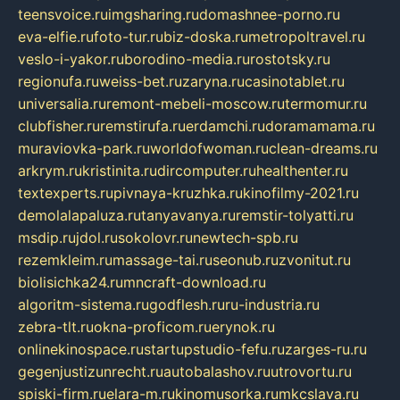
teensvoice.ru
imgsharing.ru
domashnee-porno.ru
eva-elfie.ru
foto-tur.ru
biz-doska.ru
metropoltravel.ru
veslo-i-yakor.ru
borodino-media.ru
rostotsky.ru
regionufa.ru
weiss-bet.ru
zaryna.ru
casinotablet.ru
universalia.ru
remont-mebeli-moscow.ru
termomur.ru
clubfisher.ru
remstirufa.ru
erdamchi.ru
doramamama.ru
muraviovka-park.ru
worldofwoman.ru
clean-dreams.ru
arkrym.ru
kristinita.ru
dircomputer.ru
healthenter.ru
textexperts.ru
pivnaya-kruzhka.ru
kinofilmy-2021.ru
demolalapaluza.ru
tanyavanya.ru
remstir-tolyatti.ru
msdip.ru
jdol.ru
sokolovr.ru
newtech-spb.ru
rezemkleim.ru
massage-tai.ru
seonub.ru
zvonitut.ru
biolisichka24.ru
mncraft-download.ru
algoritm-sistema.ru
godflesh.ru
ru-industria.ru
zebra-tlt.ru
okna-proficom.ru
erynok.ru
onlinekinospace.ru
startupstudio-fefu.ru
zarges-ru.ru
gegenjustizunrecht.ru
autobalashov.ru
utrovortu.ru
spiski-firm.ru
elara-m.ru
kinomusorka.ru
mkcslava.ru