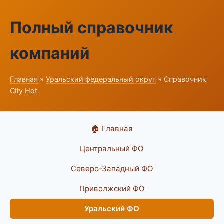
Полный справочник
компаний
Главная
»
Уральский федеральный округ
» Справочник
City Hot
🏠 Главная
Центральный ФО
Северо-Западный ФО
Приволжский ФО
Уральский ФО