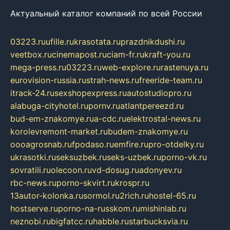
Актуальный каталог компаний по всей России
03223.ru
ufille.ru
krasotata.ru
prazdnikdushi.ru
veetbox.ru
cinemapost.ru
ciam-fr.ru
kraft-you.ru
mega-press.ru
03223.ru
web-explore.ru
rastenuya.ru
eurovision-russia.ru
strah-news.ru
freeride-team.ru
itrack-24.ru
sexshopexpress.ru
autostudiopro.ru
alabuga-cityhotel.ru
pornv.ru
atlantpereezd.ru
bud-em-znakomye.ru
a-cdc.ru
elektrostal-news.ru
korolevremont-market.ru
budem-znakomye.ru
oooagrosnab.ru
fpodaso.ru
emfire.ru
pro-otdelky.ru
ukrasotki.ru
seksuzbek.ru
seks-uzbek.ru
porno-vk.ru
sovratili.ru
olecoon.ru
vd-dosug.ru
adonyev.ru
rbc-news.ru
porno-skvirt.ru
krospr.ru
13autor-kolonka.ru
sormol.ru
2rich.ru
hostel-65.ru
hostserve.ru
porno-na-russkom.ru
mishinlab.ru
neznobi.ru
bigfatcc.ru
habble.ru
starbucksvia.ru