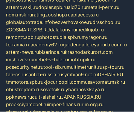
artemovskij.ru
dopler.spb.ru
aid70.ru
metall-perm.ru
ndm.msk.ru
ratingzooshop.ru
apiaccess.ru
globalautotrade.info
bezverhovskoe.ru
drsschool.ru
ZOOSMART.SPB.RU
dalakony.ru
medikijob.ru
remontt.spb.ru
photostudia.spb.ru
myragon.ru
terramia.ru
academy62.ru
gardengallereya.ru
rti.com.ru
artem-news.ru
biserinca.ru
krasnodarkurort.com
imshowtv.ru
mebel-v-tule.ru
mobtopik.ru
pcsecurity.net.ru
tool-sib.ru
multimetrunit.ru
sp-tour.ru
fan-cs.ru
santeh-russia.ru
symbian9.net.ru
DSHAIR.RU
tmmotors.spb.ru
xjocuricopii.com
musavtomat.msk.ru
obustrojdom.ru
sovetcik.ru
ybaranovskaya.ru
ppknews.ru
cult-alshei.ru
JAPANRUSSIA.RU
proekciyamebel.ru
imper-finans.ru
rim.org.ru
glamourai.ru
brassminus.ru
zabor-pro.ru
ftn.pp.ru
dorogoe58.ru
laimengpacker.ru
kuzova-zapchasti.ru
sageerp.ru
taxodrom.ru
dsrazvitie.ru
hardcity.net.ru