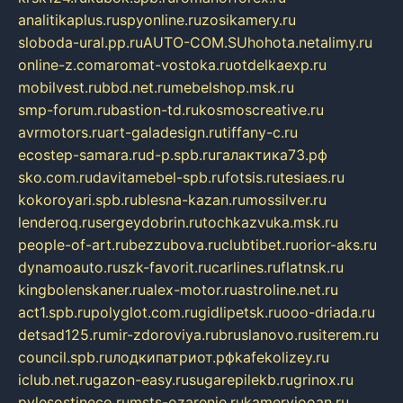
analitikaplus.ru
spyonline.ru
zosikamery.ru
sloboda-ural.pp.ru
AUTO-COM.SU
hohota.net
alimy.ru
online-z.com
aromat-vostoka.ru
otdelkaexp.ru
mobilvest.ru
bbd.net.ru
mebelshop.msk.ru
smp-forum.ru
bastion-td.ru
kosmoscreative.ru
avrmotors.ru
art-galadesign.ru
tiffany-c.ru
ecostep-samara.ru
d-p.spb.ru
галактика73.рф
sko.com.ru
davitamebel-spb.ru
fotsis.ru
tesiaes.ru
kokoroyari.spb.ru
blesna-kazan.ru
mossilver.ru
lenderoq.ru
sergeydobrin.ru
tochkazvuka.msk.ru
people-of-art.ru
bezzubova.ru
clubtibet.ru
orior-aks.ru
dynamoauto.ru
szk-favorit.ru
carlines.ru
flatnsk.ru
kingbolenskaner.ru
alex-motor.ru
astroline.net.ru
act1.spb.ru
polyglot.com.ru
gidlipetsk.ru
ooo-driada.ru
detsad125.ru
mir-zdoroviya.ru
bruslanovo.ru
siterem.ru
council.spb.ru
лодкипатриот.рф
kafekolizey.ru
iclub.net.ru
gazon-easy.ru
sugarepilekb.ru
grinox.ru
pylesostineco.ru
msts-ozarenie.ru
kameryjooan.ru