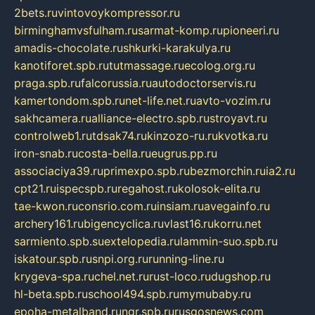
2bets.ru
vintovoykompressor.ru
birminghamvsfulham.ru
sarmat-komp.ru
pioneeri.ru
amadis-chocolate.ru
shkurki-karakulya.ru
kanotiforet.spb.ru
tutmassage.ru
ecolog.org.ru
praga.spb.ru
falcorussia.ru
autodoctorservis.ru
kamertondom.spb.ru
net-life.net.ru
avto-vozim.ru
sakhcamera.ru
alliance-electro.spb.ru
stroyavt.ru
controlweb1.ru
tdsak74.ru
kinzozo-ru.ru
kvotka.ru
iron-snab.ru
costa-bella.ru
eugrus.pp.ru
associaciya39.ru
primexpo.spb.ru
bezmorchin.ru
ia2.ru
cpt21.ru
ispecspb.ru
regahost.ru
kolosok-elita.ru
tae-kwon.ru
consrio.com.ru
insiam.ru
avegainfo.ru
archery161.ru
bigencyclica.ru
vlast16.ru
korru.net
sarmiento.spb.su
extelopedia.ru
lammin-suo.spb.ru
iskatour.spb.ru
snpi.org.ru
running-line.ru
krygeva-spa.ru
chel.net.ru
rust-loco.ru
dugshop.ru
hl-beta.spb.ru
school494.spb.ru
mymubaby.ru
epoha-metalband.ru
ngr.spb.ru
rusgosnews.com