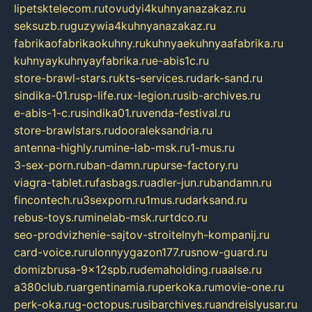
lipetsktelecom.ru
tovudyi4kuhnyanazakaz.ru
seksuzb.ru
guzywia4kuhnyanazakaz.ru
fabrikaofabrikaokuhny.ru
kuhnyaekuhnyaafabrika.ru
kuhnyaykuhnyayfabrika.ru
e-abis1c.ru
store-brawl-stars.ru
kts-services.ru
dark-sand.ru
sindika-01.ru
sp-life.ru
x-legion.ru
sib-archives.ru
e-abis-1-c.ru
sindika01.ru
venda-festival.ru
store-brawlstars.ru
dooraleksandria.ru
antenna-highly.ru
mine-lab-msk.ru
1-mus.ru
3-sex-porn.ru
ban-damn.ru
purse-factory.ru
viagra-tablet.ru
fasbags.ru
adler-jun.ru
bandamn.ru
fincontech.ru
3sexporn.ru
1mus.ru
darksand.ru
rebus-toys.ru
minelab-msk.ru
rtdco.ru
seo-prodvizhenie-sajtov-stroitelnyh-kompanij.ru
card-voice.ru
rulonnyygazon177.ru
snow-guard.ru
domizbrusa-9x12spb.ru
demaholding.ru
aalse.ru
a380club.ru
argentinamia.ru
perkoka.ru
movie-one.ru
perk-oka.ru
g-octopus.ru
sibarchives.ru
andreislyusar.ru