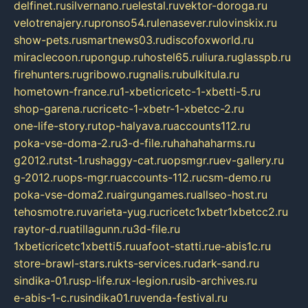
delfinet.ru
silvernano.ru
elestal.ru
vektor-doroga.ru
velotrenajery.ru
pronso54.ru
lenasever.ru
lovinskix.ru
show-pets.ru
smartnews03.ru
discofoxworld.ru
miraclecoon.ru
pongup.ru
hostel65.ru
liura.ru
glasspb.ru
firehunters.ru
gribowo.ru
gnalis.ru
bulkitula.ru
hometown-france.ru
1-xbeticricetc-1-xbetti-5.ru
shop-garena.ru
cricetc-1-xbetr-1-xbetcc-2.ru
one-life-story.ru
top-halyava.ru
accounts112.ru
poka-vse-doma-2.ru
3-d-file.ru
hahahaharms.ru
g2012.ru
tst-1.ru
shaggy-cat.ru
opsmgr.ru
ev-gallery.ru
g-2012.ru
ops-mgr.ru
accounts-112.ru
csm-demo.ru
poka-vse-doma2.ru
airgungames.ru
allseo-host.ru
tehosmotre.ru
varieta-yug.ru
cricetc1xbetr1xbetcc2.ru
raytor-d.ru
atillagunn.ru
3d-file.ru
1xbeticricetc1xbetti5.ru
uafoot-statti.ru
e-abis1c.ru
store-brawl-stars.ru
kts-services.ru
dark-sand.ru
sindika-01.ru
sp-life.ru
x-legion.ru
sib-archives.ru
e-abis-1-c.ru
sindika01.ru
venda-festival.ru