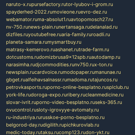
naruto-x.ru
pursefactory.ru
tor-lyubov-i-grom.ru
spayderhed-2022.ru
movieone.ru
evro-dez.ru
webamator.ru
ma-absolut1.ru
avtopomosch27.ru
nv-750.ru
news-plain.ru
nertansaga.ru
delanalad.ru
dizfiles.ru
youtubefree.ru
aria-family.ru
roadli.ru
planeta-samara.ru
mysmartbuy.ru
matrasy-kemerovo.ru
ashanet.ru
trade-farm.ru
dotcustoms.ru
domizbrusa9x12spb.ru
autodamp.ru
narasimha.ru
djcommodities.ru
nv750.ru
x-ton.ru
newsplain.ru
cardvoice.ru
modopaper.ru
manunae.ru
gbget.ru
alfeihavsalnassr.ru
madoma.ru
tajuncos.ru
petrovkasports.ru
porno-online-besplatno.ru
splclub.ru
york-life.ru
doroga-expo.ru
ribery.ru
cleanmedicine.ru
slovar-ivrit.ru
porno-video-besplatno.ru
seks-365.ru
ovucontrol.ru
sloty-igrovyye-avtomaty.ru
ru-industriya.ru
russkoe-porno-besplatno.ru
belgorod-day.ru
digilith.ru
pichkurovlab.ru
medic-today.ru
taksu.ru
comp123.ru
don-ykt.ru