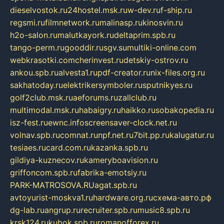
dieselvostok.ru
24hostel.msk.ru
w-dev.ru
f-ship.ru
regsmi.ru
filmnetwork.ru
malinasp.ru
kinosvin.ru
h2o-salon.ru
malutkayork.ru
deltaprim.spb.ru
tango-perm.ru
gooddir.ru
sgv.su
multiki-online.com
webkrasotki.com
cherinvest.ru
detskiy-ostrov.ru
ankou.spb.ru
alvesta1.ru
pdf-creator.ru
nix-files.org.ru
sakhatoday.ru
elektrikersymboler.ru
sputnikyes.ru
golf2club.msk.ru
aeforums.ru
zallclub.ru
multimodal.msk.ru
habaigry.ru
haikko.ru
sobakopedia.ru
isz-fest.ru
ewnc.info
screensaver-clock.net.ru
volnav.spb.ru
comnat.ru
npf.net.ru
7bit.pp.ru
kalugatur.ru
tesiaes.ru
card.com.ru
kazanka.spb.ru
gildiya-kuznecov.ru
kameryboavision.ru
griffoncom.spb.ru
fabrika-emotsiy.ru
PARK-MATROSOVA.RU
agat.spb.ru
avtoyurist-moskva1.ru
hardware.org.ru
схема-авто.рф
dg-lab.ru
angrup.ru
recruiter.spb.ru
music8.spb.ru
krsk124.ru
kubok.spb.ru
romanofforex.ru