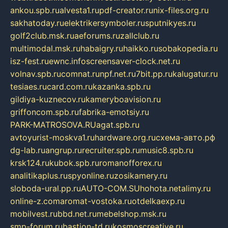
ankou.spb.ru
alvesta1.ru
pdf-creator.ru
nix-files.org.ru
sakhatoday.ru
elektrikersymboler.ru
sputnikyes.ru
golf2club.msk.ru
aeforums.ru
zallclub.ru
multimodal.msk.ru
habaigry.ru
haikko.ru
sobakopedia.ru
isz-fest.ru
ewnc.info
screensaver-clock.net.ru
volnav.spb.ru
comnat.ru
npf.net.ru
7bit.pp.ru
kalugatur.ru
tesiaes.ru
card.com.ru
kazanka.spb.ru
gildiya-kuznecov.ru
kameryboavision.ru
griffoncom.spb.ru
fabrika-emotsiy.ru
PARK-MATROSOVA.RU
agat.spb.ru
avtoyurist-moskva1.ru
hardware.org.ru
схема-авто.рф
dg-lab.ru
angrup.ru
recruiter.spb.ru
music8.spb.ru
krsk124.ru
kubok.spb.ru
romanofforex.ru
analitikaplus.ru
spyonline.ru
zosikamery.ru
sloboda-ural.pp.ru
AUTO-COM.SU
hohota.net
alimy.ru
online-z.com
aromat-vostoka.ru
otdelkaexp.ru
mobilvest.ru
bbd.net.ru
mebelshop.msk.ru
smp-forum.ru
bastion-td.ru
kosmoscreative.ru