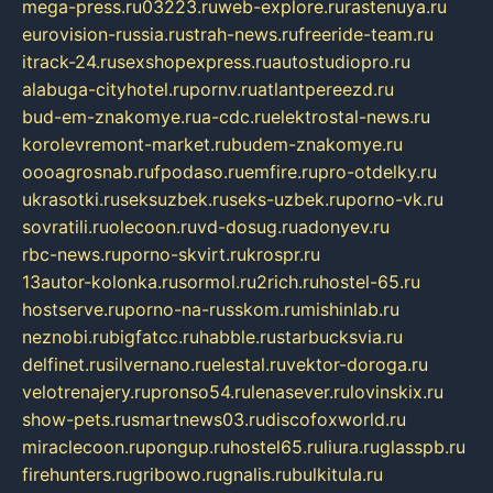
mega-press.ru
03223.ru
web-explore.ru
rastenuya.ru
eurovision-russia.ru
strah-news.ru
freeride-team.ru
itrack-24.ru
sexshopexpress.ru
autostudiopro.ru
alabuga-cityhotel.ru
pornv.ru
atlantpereezd.ru
bud-em-znakomye.ru
a-cdc.ru
elektrostal-news.ru
korolevremont-market.ru
budem-znakomye.ru
oooagrosnab.ru
fpodaso.ru
emfire.ru
pro-otdelky.ru
ukrasotki.ru
seksuzbek.ru
seks-uzbek.ru
porno-vk.ru
sovratili.ru
olecoon.ru
vd-dosug.ru
adonyev.ru
rbc-news.ru
porno-skvirt.ru
krospr.ru
13autor-kolonka.ru
sormol.ru
2rich.ru
hostel-65.ru
hostserve.ru
porno-na-russkom.ru
mishinlab.ru
neznobi.ru
bigfatcc.ru
habble.ru
starbucksvia.ru
delfinet.ru
silvernano.ru
elestal.ru
vektor-doroga.ru
velotrenajery.ru
pronso54.ru
lenasever.ru
lovinskix.ru
show-pets.ru
smartnews03.ru
discofoxworld.ru
miraclecoon.ru
pongup.ru
hostel65.ru
liura.ru
glasspb.ru
firehunters.ru
gribowo.ru
gnalis.ru
bulkitula.ru