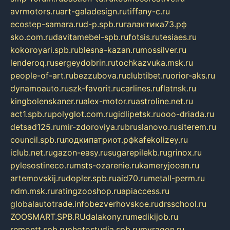
avrmotors.ru
art-galadesign.ru
tiffany-c.ru
ecostep-samara.ru
d-p.spb.ru
галактика73.рф
sko.com.ru
davitamebel-spb.ru
fotsis.ru
tesiaes.ru
kokoroyari.spb.ru
blesna-kazan.ru
mossilver.ru
lenderoq.ru
sergeydobrin.ru
tochkazvuka.msk.ru
people-of-art.ru
bezzubova.ru
clubtibet.ru
orior-aks.ru
dynamoauto.ru
szk-favorit.ru
carlines.ru
flatnsk.ru
kingbolenskaner.ru
alex-motor.ru
astroline.net.ru
act1.spb.ru
polyglot.com.ru
gidlipetsk.ru
ooo-driada.ru
detsad125.ru
mir-zdoroviya.ru
bruslanovo.ru
siterem.ru
council.spb.ru
лодкипатриот.рф
kafekolizey.ru
iclub.net.ru
gazon-easy.ru
sugarepilekb.ru
grinox.ru
pylesostineco.ru
msts-ozarenie.ru
kameryjooan.ru
artemovskij.ru
dopler.spb.ru
aid70.ru
metall-perm.ru
ndm.msk.ru
ratingzooshop.ru
apiaccess.ru
globalautotrade.info
bezverhovskoe.ru
drsschool.ru
ZOOSMART.SPB.RU
dalakony.ru
medikijob.ru
remontt.spb.ru
photostudia.spb.ru
myragon.ru