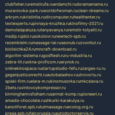
clubfisher.ru
remstirufa.ru
erdamchi.ru
doramamama.ru
muraviovka-park.ru
worldofwoman.ru
clean-dreams.ru
arkrym.ru
kristinita.ru
dircomputer.ru
healthenter.ru
textexperts.ru
pivnaya-kruzhka.ru
kinofilmy-2021.ru
demolalapaluza.ru
tanyavanya.ru
remstir-tolyatti.ru
msdip.ru
jdol.ru
sokolovr.ru
newtech-spb.ru
rezemkleim.ru
massage-tai.ru
seonub.ru
zvonitut.ru
biolisichka24.ru
mncraft-download.ru
algoritm-sistema.ru
godflesh.ru
ru-industria.ru
zebra-tlt.ru
okna-proficom.ru
erynok.ru
onlinekinospace.ru
startupstudio-fefu.ru
zarges-ru.ru
gegenjustizunrecht.ru
autobalashov.ru
utrovortu.ru
spiski-firm.ru
elara-m.ru
kinomusorka.ru
mkcslava.ru
2bets.ru
vintovoykompressor.ru
birminghamvsfulham.ru
sarmat-komp.ru
pioneeri.ru
amadis-chocolate.ru
shkurki-karakulya.ru
kanotiforet.spb.ru
tutmassage.ru
ecolog.org.ru
praga.spb.ru
falcorussia.ru
autodoctorservis.ru