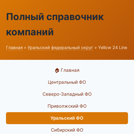
Полный справочник
компаний
Главная
»
Уральский федеральный округ
» Yellow 24 Line
🏠 Главная
Центральный ФО
Северо-Западный ФО
Приволжский ФО
Уральский ФО
Сибирский ФО