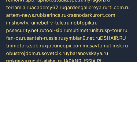
terramia.ru
academy62.ru
gardengallereya.ru
rti.com.ru
artem-news.ru
biserinca.ru
krasnodarkurort.com
imshowtv.ru
mebel-v-tule.ru
mobtopik.ru
pcsecurity.net.ru
tool-sib.ru
multimetrunit.ru
sp-tour.ru
fan-cs.ru
santeh-russia.ru
symbian9.net.ru
DSHAIR.RU
tmmotors.spb.ru
xjocuricopii.com
musavtomat.msk.ru
obustrojdom.ru
sovetcik.ru
ybaranovskaya.ru
ppknews.ru
cult-alshei.ru
JAPANRUSSIA.RU
proekciyamebel.ru
imper-finans.ru
rim.org.ru
glamourai.ru
brassminus.ru
zabor-pro.ru
ftn.pp.ru
dorogoe58.ru
laimengpacker.ru
kuzova-zapchasti.ru
sageerp.ru
taxodrom.ru
dsrazvitie.ru
hardcity.net.ru
ratinghomegames.ru
topservice25.ru
gubernyan.ru
gtglasslined.ru
ii4.ru
tssport.spb.ru
andorra24.com
blackwallstreet.ru
oboimos.ru
optim-doors.com.ru
ikuch.ru
nycr.org.ru
npa21.ru
vremya-ch.spb.ru
desert000.ru
ivtorgi.ru
ifiori.ru
catalog-statei.ru