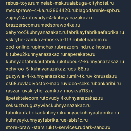
rebus-toys.ru
minelab-msk.ru
alabuga-cityhotel.ru
medsprawo-4-ka.ru
2864420.ru
blagodarenie-spb.ru
zajmy24.ru
tovudyi-4-kuhnyanazakaz.ru
brazzerscom.ru
medsprawo4ka.ru
xehyroo5kuhnyanazakaz.ru
fabrikayfabrikaefabrika.ru
vskrytie-zamkov-moskva-113.ru
biletnadom.ru
zed-online.ru
pimchax.ru
brazzers-hd.ru
z-host.ru
kitubeu2kuhnyanazakaz.ru
naperekate.ru
kuhnyaofabrikaufabrik.ru
kitubeu-2-kuhnyanazakaz.ru
xehyroo-5-kuhnyanazakaz.ru
cs-68.ru
guzywia-4-kuhnyanazakaz.ru
mir-tk.ru
vlknrussia.ru
cs68.ru
vladivostok-map.ru
video-seks.ru
bankaribi.ru
raszar.ru
vskrytie-zamkov-moskva113.ru
lipetsktelecom.ru
tovudyi4kuhnyanazakaz.ru
seksuzb.ru
guzywia4kuhnyanazakaz.ru
fabrikaofabrikaokuhny.ru
kuhnyaekuhnyaafabrika.ru
kuhnyaykuhnyayfabrika.ru
e-abis1c.ru
store-brawl-stars.ru
kts-services.ru
dark-sand.ru