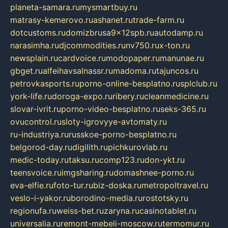
planeta-samara.ru
mysmartbuy.ru
matrasy-kemerovo.ru
ashanet.ru
trade-farm.ru
dotcustoms.ru
domizbrusa9x12spb.ru
autodamp.ru
narasimha.ru
djcommodities.ru
nv750.ru
x-ton.ru
newsplain.ru
cardvoice.ru
modopaper.ru
manunae.ru
gbget.ru
alfeihavsalnassr.ru
madoma.ru
tajuncos.ru
petrovkasports.ru
porno-online-besplatno.ru
splclub.ru
york-life.ru
doroga-expo.ru
ribery.ru
cleanmedicine.ru
slovar-ivrit.ru
porno-video-besplatno.ru
seks-365.ru
ovucontrol.ru
sloty-igrovyye-avtomaty.ru
ru-industriya.ru
russkoe-porno-besplatno.ru
belgorod-day.ru
digilith.ru
pichkurovlab.ru
medic-today.ru
taksu.ru
comp123.ru
don-ykt.ru
teensvoice.ru
imgsharing.ru
domashnee-porno.ru
eva-elfie.ru
foto-tur.ru
biz-doska.ru
metropoltravel.ru
veslo-i-yakor.ru
borodino-media.ru
rostotsky.ru
regionufa.ru
weiss-bet.ru
zaryna.ru
casinotablet.ru
universalia.ru
remont-mebeli-moscow.ru
termomur.ru