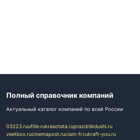
Полный справочник компаний
Актуальный каталог компаний по всей России
03223.ru
ufille.ru
krasotata.ru
prazdnikdushi.ru
veetbox.ru
cinemapost.ru
ciam-fr.ru
kraft-you.ru