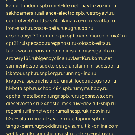
kamertondom.spb.ru
net-life.net.ru
avto-vozim.ru
sakhcamera.ru
alliance-electro.spb.ru
stroyavt.ru
controlweb1.ru
tdsak74.ru
kinzozo-ru.ru
kvotka.ru
iron-snab.ru
costa-bella.ru
eugrus.pp.ru
associaciya39.ru
primexpo.spb.ru
bezmorchin.ru
ia2.ru
cpt21.ru
ispecspb.ru
regahost.ru
kolosok-elita.ru
tae-kwon.ru
consrio.com.ru
insiam.ru
avegainfo.ru
archery161.ru
bigencyclica.ru
vlast16.ru
korru.net
sarmiento.spb.su
extelopedia.ru
lammin-suo.spb.ru
iskatour.spb.ru
snpi.org.ru
running-line.ru
krygeva-spa.ru
chel.net.ru
rust-loco.ru
dugshop.ru
hl-beta.spb.ru
school494.spb.ru
mymubaby.ru
epoha-metalband.ru
ngr.spb.ru
rusgosnews.com
dieselvostok.ru
24hostel.msk.ru
w-dev.ru
f-ship.ru
regsmi.ru
filmnetwork.ru
malinasp.ru
kinosvin.ru
h2o-salon.ru
malutkayork.ru
deltaprim.spb.ru
tango-perm.ru
gooddir.ru
sgv.su
multiki-online.com
webkrasotki.com
cherinvest.ru
detskiy-ostrov.ru