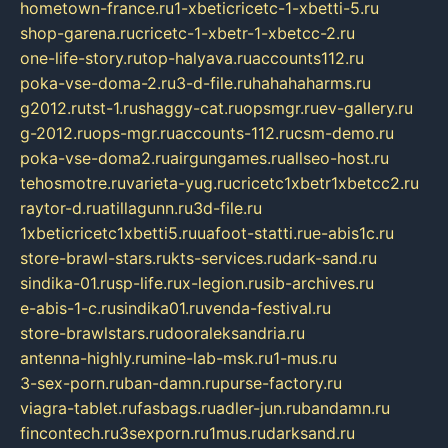
hometown-france.ru
1-xbeticricetc-1-xbetti-5.ru
shop-garena.ru
cricetc-1-xbetr-1-xbetcc-2.ru
one-life-story.ru
top-halyava.ru
accounts112.ru
poka-vse-doma-2.ru
3-d-file.ru
hahahaharms.ru
g2012.ru
tst-1.ru
shaggy-cat.ru
opsmgr.ru
ev-gallery.ru
g-2012.ru
ops-mgr.ru
accounts-112.ru
csm-demo.ru
poka-vse-doma2.ru
airgungames.ru
allseo-host.ru
tehosmotre.ru
varieta-yug.ru
cricetc1xbetr1xbetcc2.ru
raytor-d.ru
atillagunn.ru
3d-file.ru
1xbeticricetc1xbetti5.ru
uafoot-statti.ru
e-abis1c.ru
store-brawl-stars.ru
kts-services.ru
dark-sand.ru
sindika-01.ru
sp-life.ru
x-legion.ru
sib-archives.ru
e-abis-1-c.ru
sindika01.ru
venda-festival.ru
store-brawlstars.ru
dooraleksandria.ru
antenna-highly.ru
mine-lab-msk.ru
1-mus.ru
3-sex-porn.ru
ban-damn.ru
purse-factory.ru
viagra-tablet.ru
fasbags.ru
adler-jun.ru
bandamn.ru
fincontech.ru
3sexporn.ru
1mus.ru
darksand.ru