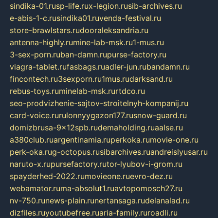
sindika-01.ru
sp-life.ru
x-legion.ru
sib-archives.ru
e-abis-1-c.ru
sindika01.ru
venda-festival.ru
store-brawlstars.ru
dooraleksandria.ru
antenna-highly.ru
mine-lab-msk.ru
1-mus.ru
3-sex-porn.ru
ban-damn.ru
purse-factory.ru
viagra-tablet.ru
fasbags.ru
adler-jun.ru
bandamn.ru
fincontech.ru
3sexporn.ru
1mus.ru
darksand.ru
rebus-toys.ru
minelab-msk.ru
rtdco.ru
seo-prodvizhenie-sajtov-stroitelnyh-kompanij.ru
card-voice.ru
rulonnyygazon177.ru
snow-guard.ru
domizbrusa-9x12spb.ru
demaholding.ru
aalse.ru
a380club.ru
argentinamia.ru
perkoka.ru
movie-one.ru
perk-oka.ru
g-octopus.ru
sibarchives.ru
andreislyusar.ru
naruto-x.ru
pursefactory.ru
tor-lyubov-i-grom.ru
spayderhed-2022.ru
movieone.ru
evro-dez.ru
webamator.ru
ma-absolut1.ru
avtopomosch27.ru
nv-750.ru
news-plain.ru
nertansaga.ru
delanalad.ru
dizfiles.ru
youtubefree.ru
aria-family.ru
roadli.ru