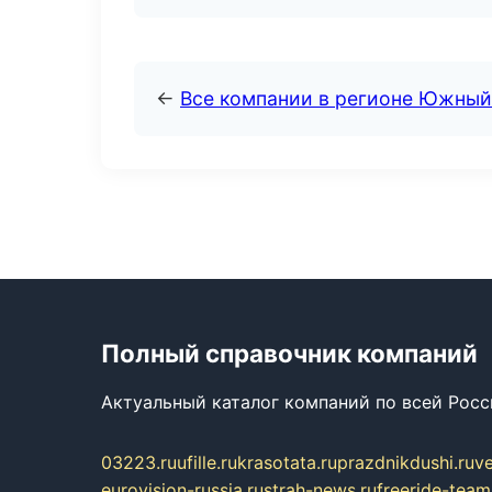
←
Все компании в регионе Южный
Полный справочник компаний
Актуальный каталог компаний по всей Рос
03223.ru
ufille.ru
krasotata.ru
prazdnikdushi.ru
v
eurovision-russia.ru
strah-news.ru
freeride-team