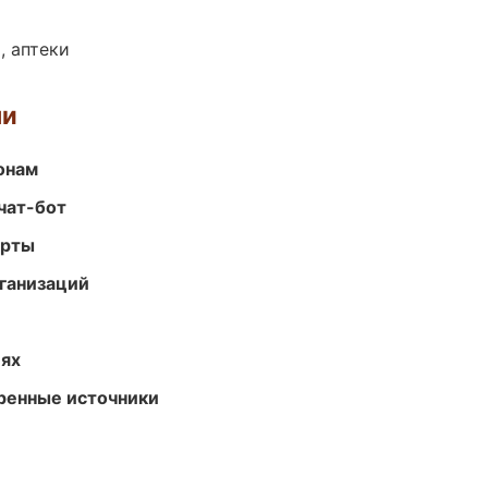
, аптеки
ми
онам
чат-бот
арты
ганизаций
иях
еренные источники