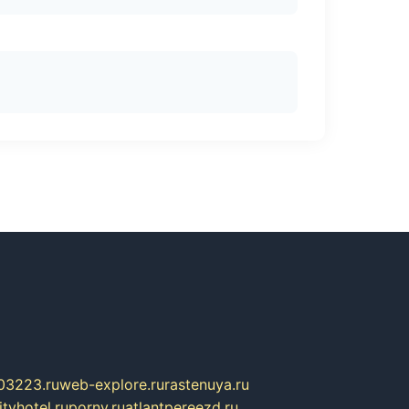
03223.ru
web-explore.ru
rastenuya.ru
tyhotel.ru
pornv.ru
atlantpereezd.ru