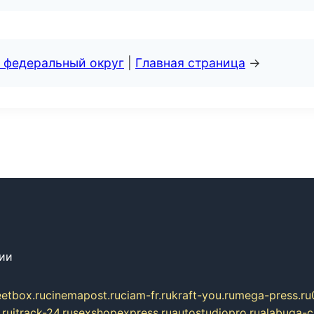
 федеральный округ
|
Главная страница
→
сии
eetbox.ru
cinemapost.ru
ciam-fr.ru
kraft-you.ru
mega-press.ru
.ru
itrack-24.ru
sexshopexpress.ru
autostudiopro.ru
alabuga-ci