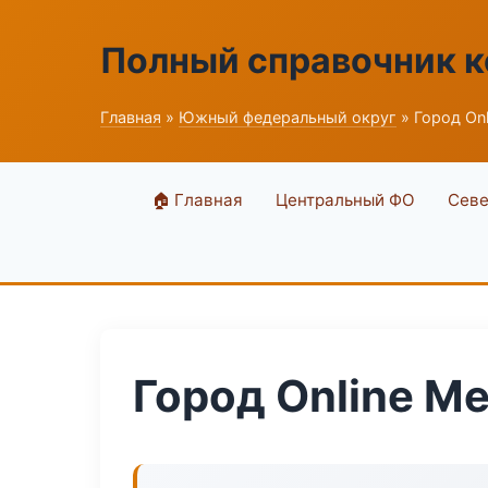
Полный справочник 
Главная
»
Южный федеральный округ
» Город Onl
🏠 Главная
Центральный ФО
Севе
Город Online Me