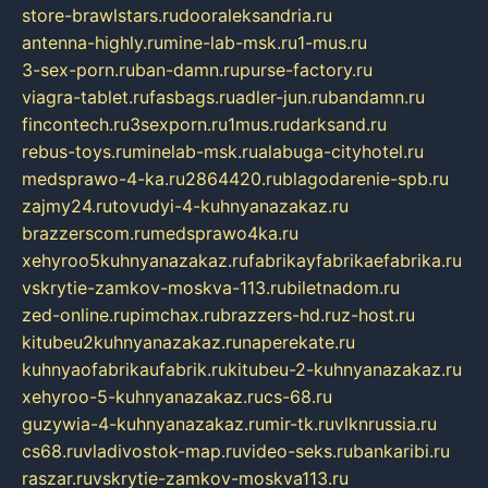
store-brawlstars.ru
dooraleksandria.ru
antenna-highly.ru
mine-lab-msk.ru
1-mus.ru
3-sex-porn.ru
ban-damn.ru
purse-factory.ru
viagra-tablet.ru
fasbags.ru
adler-jun.ru
bandamn.ru
fincontech.ru
3sexporn.ru
1mus.ru
darksand.ru
rebus-toys.ru
minelab-msk.ru
alabuga-cityhotel.ru
medsprawo-4-ka.ru
2864420.ru
blagodarenie-spb.ru
zajmy24.ru
tovudyi-4-kuhnyanazakaz.ru
brazzerscom.ru
medsprawo4ka.ru
xehyroo5kuhnyanazakaz.ru
fabrikayfabrikaefabrika.ru
vskrytie-zamkov-moskva-113.ru
biletnadom.ru
zed-online.ru
pimchax.ru
brazzers-hd.ru
z-host.ru
kitubeu2kuhnyanazakaz.ru
naperekate.ru
kuhnyaofabrikaufabrik.ru
kitubeu-2-kuhnyanazakaz.ru
xehyroo-5-kuhnyanazakaz.ru
cs-68.ru
guzywia-4-kuhnyanazakaz.ru
mir-tk.ru
vlknrussia.ru
cs68.ru
vladivostok-map.ru
video-seks.ru
bankaribi.ru
raszar.ru
vskrytie-zamkov-moskva113.ru