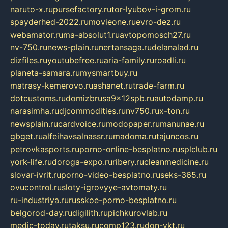
naruto-x.ru
pursefactory.ru
tor-lyubov-i-grom.ru
spayderhed-2022.ru
movieone.ru
evro-dez.ru
webamator.ru
ma-absolut1.ru
avtopomosch27.ru
nv-750.ru
news-plain.ru
nertansaga.ru
delanalad.ru
dizfiles.ru
youtubefree.ru
aria-family.ru
roadli.ru
planeta-samara.ru
mysmartbuy.ru
matrasy-kemerovo.ru
ashanet.ru
trade-farm.ru
dotcustoms.ru
domizbrusa9x12spb.ru
autodamp.ru
narasimha.ru
djcommodities.ru
nv750.ru
x-ton.ru
newsplain.ru
cardvoice.ru
modopaper.ru
manunae.ru
gbget.ru
alfeihavsalnassr.ru
madoma.ru
tajuncos.ru
petrovkasports.ru
porno-online-besplatno.ru
splclub.ru
york-life.ru
doroga-expo.ru
ribery.ru
cleanmedicine.ru
slovar-ivrit.ru
porno-video-besplatno.ru
seks-365.ru
ovucontrol.ru
sloty-igrovyye-avtomaty.ru
ru-industriya.ru
russkoe-porno-besplatno.ru
belgorod-day.ru
digilith.ru
pichkurovlab.ru
medic-today.ru
taksu.ru
comp123.ru
don-ykt.ru