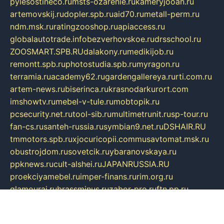
pylesostineco.ru
msts-ozarenie.ru
kameryjooan.ru
artemovskij.ru
dopler.spb.ru
aid70.ru
metall-perm.ru
ndm.msk.ru
ratingzooshop.ru
apiaccess.ru
globalautotrade.info
bezverhovskoe.ru
drsschool.ru
ZOOSMART.SPB.RU
dalakony.ru
medikijob.ru
remontt.spb.ru
photostudia.spb.ru
myragon.ru
terramia.ru
academy62.ru
gardengallereya.ru
rti.com.ru
artem-news.ru
biserinca.ru
krasnodarkurort.com
imshowtv.ru
mebel-v-tule.ru
mobtopik.ru
pcsecurity.net.ru
tool-sib.ru
multimetrunit.ru
sp-tour.ru
fan-cs.ru
santeh-russia.ru
symbian9.net.ru
DSHAIR.RU
tmmotors.spb.ru
xjocuricopii.com
musavtomat.msk.ru
obustrojdom.ru
sovetcik.ru
ybaranovskaya.ru
ppknews.ru
cult-alshei.ru
JAPANRUSSIA.RU
proekciyamebel.ru
imper-finans.ru
rim.org.ru
glamourai.ru
brassminus.ru
zabor-pro.ru
ftn.pp.ru
dorogoe58.ru
laimengpacker.ru
kuzova-zapchasti.ru
sageerp.ru
taxodrom.ru
dsrazvitie.ru
hardcity.net.ru