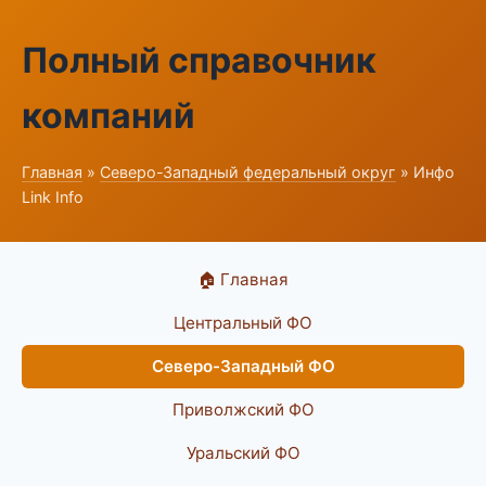
Полный справочник
компаний
Главная
»
Северо-Западный федеральный округ
» Инфо
Link Info
🏠 Главная
Центральный ФО
Северо-Западный ФО
Приволжский ФО
Уральский ФО