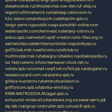
dieselvostok.ru
24hostel.msk.ru
w-dev.ru
f-ship.ru
regsmi.ru
filmnetwork.ru
malinasp.ru
kinosvin.ru
h2o-salon.ru
malutkayork.ru
deltaprim.spb.ru
tango-perm.ru
gooddir.ru
sgv.su
multiki-online.com
webkrasotki.com
cherinvest.ru
detskiy-ostrov.ru
ankou.spb.ru
alvesta1.ru
pdf-creator.ru
nix-files.org.ru
sakhatoday.ru
elektrikersymboler.ru
sputnikyes.ru
golf2club.msk.ru
aeforums.ru
zallclub.ru
multimodal.msk.ru
habaigry.ru
haikko.ru
sobakopedia.ru
isz-fest.ru
ewnc.info
screensaver-clock.net.ru
volnav.spb.ru
comnat.ru
npf.net.ru
7bit.pp.ru
kalugatur.ru
tesiaes.ru
card.com.ru
kazanka.spb.ru
gildiya-kuznecov.ru
kameryboavision.ru
griffoncom.spb.ru
fabrika-emotsiy.ru
PARK-MATROSOVA.RU
agat.spb.ru
avtoyurist-moskva1.ru
hardware.org.ru
схема-авто.рф
dg-lab.ru
angrup.ru
recruiter.spb.ru
music8.spb.ru