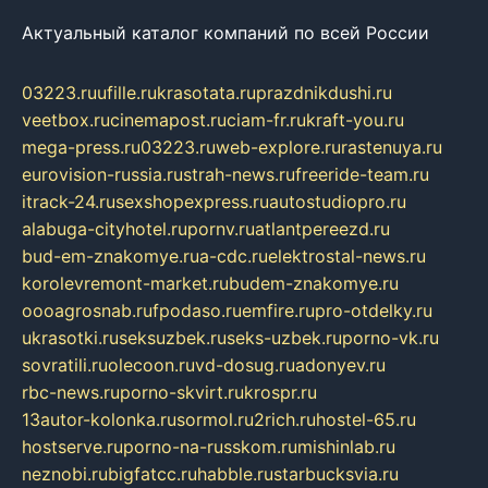
Актуальный каталог компаний по всей России
03223.ru
ufille.ru
krasotata.ru
prazdnikdushi.ru
veetbox.ru
cinemapost.ru
ciam-fr.ru
kraft-you.ru
mega-press.ru
03223.ru
web-explore.ru
rastenuya.ru
eurovision-russia.ru
strah-news.ru
freeride-team.ru
itrack-24.ru
sexshopexpress.ru
autostudiopro.ru
alabuga-cityhotel.ru
pornv.ru
atlantpereezd.ru
bud-em-znakomye.ru
a-cdc.ru
elektrostal-news.ru
korolevremont-market.ru
budem-znakomye.ru
oooagrosnab.ru
fpodaso.ru
emfire.ru
pro-otdelky.ru
ukrasotki.ru
seksuzbek.ru
seks-uzbek.ru
porno-vk.ru
sovratili.ru
olecoon.ru
vd-dosug.ru
adonyev.ru
rbc-news.ru
porno-skvirt.ru
krospr.ru
13autor-kolonka.ru
sormol.ru
2rich.ru
hostel-65.ru
hostserve.ru
porno-na-russkom.ru
mishinlab.ru
neznobi.ru
bigfatcc.ru
habble.ru
starbucksvia.ru