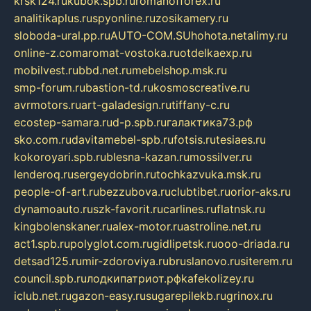
krsk124.ru
kubok.spb.ru
romanofforex.ru
analitikaplus.ru
spyonline.ru
zosikamery.ru
sloboda-ural.pp.ru
AUTO-COM.SU
hohota.net
alimy.ru
online-z.com
aromat-vostoka.ru
otdelkaexp.ru
mobilvest.ru
bbd.net.ru
mebelshop.msk.ru
smp-forum.ru
bastion-td.ru
kosmoscreative.ru
avrmotors.ru
art-galadesign.ru
tiffany-c.ru
ecostep-samara.ru
d-p.spb.ru
галактика73.рф
sko.com.ru
davitamebel-spb.ru
fotsis.ru
tesiaes.ru
kokoroyari.spb.ru
blesna-kazan.ru
mossilver.ru
lenderoq.ru
sergeydobrin.ru
tochkazvuka.msk.ru
people-of-art.ru
bezzubova.ru
clubtibet.ru
orior-aks.ru
dynamoauto.ru
szk-favorit.ru
carlines.ru
flatnsk.ru
kingbolenskaner.ru
alex-motor.ru
astroline.net.ru
act1.spb.ru
polyglot.com.ru
gidlipetsk.ru
ooo-driada.ru
detsad125.ru
mir-zdoroviya.ru
bruslanovo.ru
siterem.ru
council.spb.ru
лодкипатриот.рф
kafekolizey.ru
iclub.net.ru
gazon-easy.ru
sugarepilekb.ru
grinox.ru