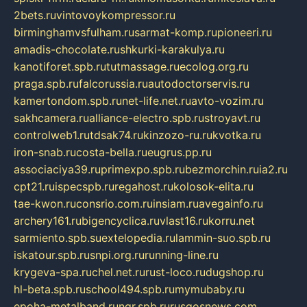
2bets.ru
vintovoykompressor.ru
birminghamvsfulham.ru
sarmat-komp.ru
pioneeri.ru
amadis-chocolate.ru
shkurki-karakulya.ru
kanotiforet.spb.ru
tutmassage.ru
ecolog.org.ru
praga.spb.ru
falcorussia.ru
autodoctorservis.ru
kamertondom.spb.ru
net-life.net.ru
avto-vozim.ru
sakhcamera.ru
alliance-electro.spb.ru
stroyavt.ru
controlweb1.ru
tdsak74.ru
kinzozo-ru.ru
kvotka.ru
iron-snab.ru
costa-bella.ru
eugrus.pp.ru
associaciya39.ru
primexpo.spb.ru
bezmorchin.ru
ia2.ru
cpt21.ru
ispecspb.ru
regahost.ru
kolosok-elita.ru
tae-kwon.ru
consrio.com.ru
insiam.ru
avegainfo.ru
archery161.ru
bigencyclica.ru
vlast16.ru
korru.net
sarmiento.spb.su
extelopedia.ru
lammin-suo.spb.ru
iskatour.spb.ru
snpi.org.ru
running-line.ru
krygeva-spa.ru
chel.net.ru
rust-loco.ru
dugshop.ru
hl-beta.spb.ru
school494.spb.ru
mymubaby.ru
epoha-metalband.ru
ngr.spb.ru
rusgosnews.com