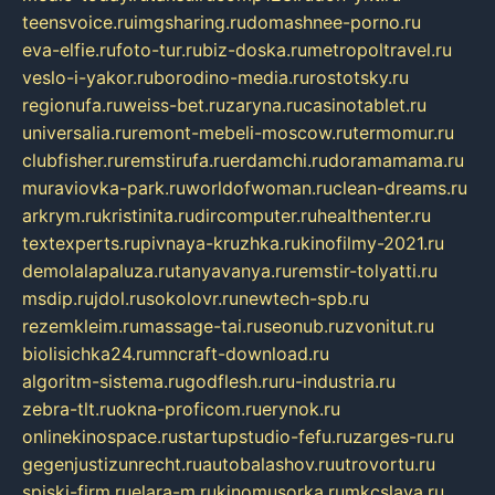
teensvoice.ru
imgsharing.ru
domashnee-porno.ru
eva-elfie.ru
foto-tur.ru
biz-doska.ru
metropoltravel.ru
veslo-i-yakor.ru
borodino-media.ru
rostotsky.ru
regionufa.ru
weiss-bet.ru
zaryna.ru
casinotablet.ru
universalia.ru
remont-mebeli-moscow.ru
termomur.ru
clubfisher.ru
remstirufa.ru
erdamchi.ru
doramamama.ru
muraviovka-park.ru
worldofwoman.ru
clean-dreams.ru
arkrym.ru
kristinita.ru
dircomputer.ru
healthenter.ru
textexperts.ru
pivnaya-kruzhka.ru
kinofilmy-2021.ru
demolalapaluza.ru
tanyavanya.ru
remstir-tolyatti.ru
msdip.ru
jdol.ru
sokolovr.ru
newtech-spb.ru
rezemkleim.ru
massage-tai.ru
seonub.ru
zvonitut.ru
biolisichka24.ru
mncraft-download.ru
algoritm-sistema.ru
godflesh.ru
ru-industria.ru
zebra-tlt.ru
okna-proficom.ru
erynok.ru
onlinekinospace.ru
startupstudio-fefu.ru
zarges-ru.ru
gegenjustizunrecht.ru
autobalashov.ru
utrovortu.ru
spiski-firm.ru
elara-m.ru
kinomusorka.ru
mkcslava.ru