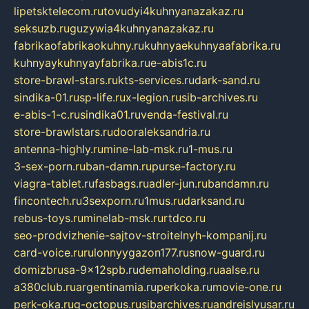
lipetsktelecom.ru
tovudyi4kuhnyanazakaz.ru
seksuzb.ru
guzywia4kuhnyanazakaz.ru
fabrikaofabrikaokuhny.ru
kuhnyaekuhnyaafabrika.ru
kuhnyaykuhnyayfabrika.ru
e-abis1c.ru
store-brawl-stars.ru
kts-services.ru
dark-sand.ru
sindika-01.ru
sp-life.ru
x-legion.ru
sib-archives.ru
e-abis-1-c.ru
sindika01.ru
venda-festival.ru
store-brawlstars.ru
dooraleksandria.ru
antenna-highly.ru
mine-lab-msk.ru
1-mus.ru
3-sex-porn.ru
ban-damn.ru
purse-factory.ru
viagra-tablet.ru
fasbags.ru
adler-jun.ru
bandamn.ru
fincontech.ru
3sexporn.ru
1mus.ru
darksand.ru
rebus-toys.ru
minelab-msk.ru
rtdco.ru
seo-prodvizhenie-sajtov-stroitelnyh-kompanij.ru
card-voice.ru
rulonnyygazon177.ru
snow-guard.ru
domizbrusa-9x12spb.ru
demaholding.ru
aalse.ru
a380club.ru
argentinamia.ru
perkoka.ru
movie-one.ru
perk-oka.ru
g-octopus.ru
sibarchives.ru
andreislyusar.ru