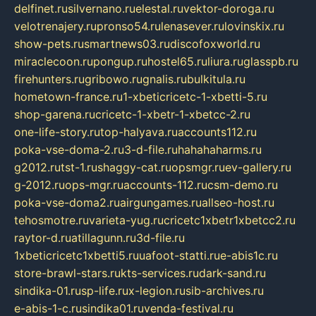
delfinet.ru
silvernano.ru
elestal.ru
vektor-doroga.ru
velotrenajery.ru
pronso54.ru
lenasever.ru
lovinskix.ru
show-pets.ru
smartnews03.ru
discofoxworld.ru
miraclecoon.ru
pongup.ru
hostel65.ru
liura.ru
glasspb.ru
firehunters.ru
gribowo.ru
gnalis.ru
bulkitula.ru
hometown-france.ru
1-xbeticricetc-1-xbetti-5.ru
shop-garena.ru
cricetc-1-xbetr-1-xbetcc-2.ru
one-life-story.ru
top-halyava.ru
accounts112.ru
poka-vse-doma-2.ru
3-d-file.ru
hahahaharms.ru
g2012.ru
tst-1.ru
shaggy-cat.ru
opsmgr.ru
ev-gallery.ru
g-2012.ru
ops-mgr.ru
accounts-112.ru
csm-demo.ru
poka-vse-doma2.ru
airgungames.ru
allseo-host.ru
tehosmotre.ru
varieta-yug.ru
cricetc1xbetr1xbetcc2.ru
raytor-d.ru
atillagunn.ru
3d-file.ru
1xbeticricetc1xbetti5.ru
uafoot-statti.ru
e-abis1c.ru
store-brawl-stars.ru
kts-services.ru
dark-sand.ru
sindika-01.ru
sp-life.ru
x-legion.ru
sib-archives.ru
e-abis-1-c.ru
sindika01.ru
venda-festival.ru