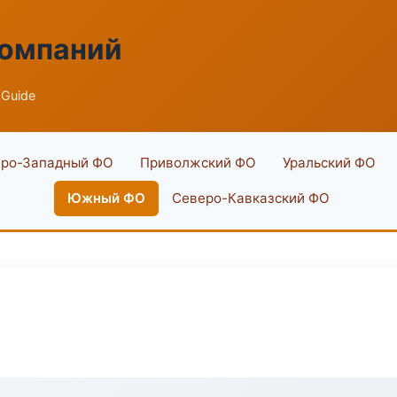
компаний
 Guide
ро-Западный ФО
Приволжский ФО
Уральский ФО
Южный ФО
Северо-Кавказский ФО