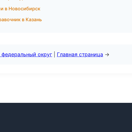
ии в Новосибирск
равочник в Казань
 федеральный округ
|
Главная страница
→