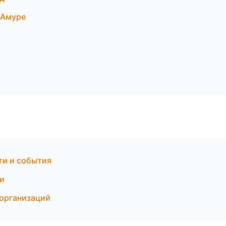
-Амуре
ти и события
ки
 организаций