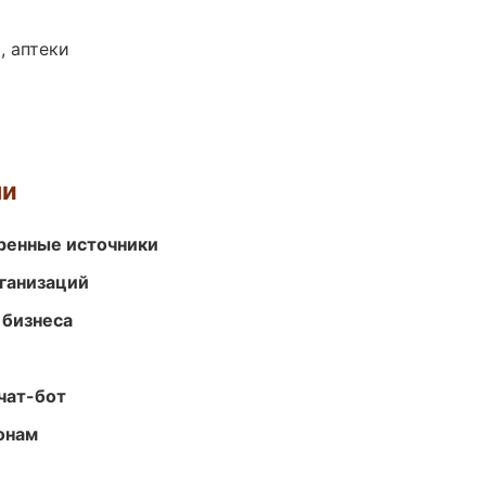
, аптеки
ми
еренные источники
ганизаций
 бизнеса
чат-бот
онам