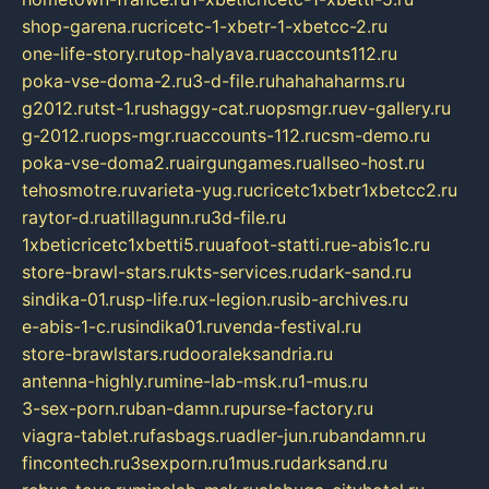
shop-garena.ru
cricetc-1-xbetr-1-xbetcc-2.ru
one-life-story.ru
top-halyava.ru
accounts112.ru
poka-vse-doma-2.ru
3-d-file.ru
hahahaharms.ru
g2012.ru
tst-1.ru
shaggy-cat.ru
opsmgr.ru
ev-gallery.ru
g-2012.ru
ops-mgr.ru
accounts-112.ru
csm-demo.ru
poka-vse-doma2.ru
airgungames.ru
allseo-host.ru
tehosmotre.ru
varieta-yug.ru
cricetc1xbetr1xbetcc2.ru
raytor-d.ru
atillagunn.ru
3d-file.ru
1xbeticricetc1xbetti5.ru
uafoot-statti.ru
e-abis1c.ru
store-brawl-stars.ru
kts-services.ru
dark-sand.ru
sindika-01.ru
sp-life.ru
x-legion.ru
sib-archives.ru
e-abis-1-c.ru
sindika01.ru
venda-festival.ru
store-brawlstars.ru
dooraleksandria.ru
antenna-highly.ru
mine-lab-msk.ru
1-mus.ru
3-sex-porn.ru
ban-damn.ru
purse-factory.ru
viagra-tablet.ru
fasbags.ru
adler-jun.ru
bandamn.ru
fincontech.ru
3sexporn.ru
1mus.ru
darksand.ru