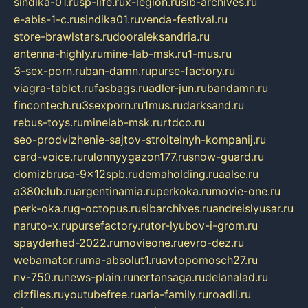
sindika-01.ru
sp-life.ru
x-legion.ru
sib-archives.ru
e-abis-1-c.ru
sindika01.ru
venda-festival.ru
store-brawlstars.ru
dooraleksandria.ru
antenna-highly.ru
mine-lab-msk.ru
1-mus.ru
3-sex-porn.ru
ban-damn.ru
purse-factory.ru
viagra-tablet.ru
fasbags.ru
adler-jun.ru
bandamn.ru
fincontech.ru
3sexporn.ru
1mus.ru
darksand.ru
rebus-toys.ru
minelab-msk.ru
rtdco.ru
seo-prodvizhenie-sajtov-stroitelnyh-kompanij.ru
card-voice.ru
rulonnyygazon177.ru
snow-guard.ru
domizbrusa-9x12spb.ru
demaholding.ru
aalse.ru
a380club.ru
argentinamia.ru
perkoka.ru
movie-one.ru
perk-oka.ru
g-octopus.ru
sibarchives.ru
andreislyusar.ru
naruto-x.ru
pursefactory.ru
tor-lyubov-i-grom.ru
spayderhed-2022.ru
movieone.ru
evro-dez.ru
webamator.ru
ma-absolut1.ru
avtopomosch27.ru
nv-750.ru
news-plain.ru
nertansaga.ru
delanalad.ru
dizfiles.ru
youtubefree.ru
aria-family.ru
roadli.ru