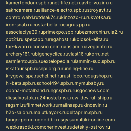
kamertondom.spb.ru
net-life.net.ru
avto-vozim.ru
sakhcamera.ru
alliance-electro.spb.ru
stroyavt.ru
controlweb1.ru
tdsak74.ru
kinzozo-ru.ru
kvotka.ru
iron-snab.ru
costa-bella.ru
eugrus.pp.ru
associaciya39.ru
primexpo.spb.ru
bezmorchin.ru
ia2.ru
cpt21.ru
ispecspb.ru
regahost.ru
kolosok-elita.ru
tae-kwon.ru
consrio.com.ru
insiam.ru
avegainfo.ru
archery161.ru
bigencyclica.ru
vlast16.ru
korru.net
sarmiento.spb.su
extelopedia.ru
lammin-suo.spb.ru
iskatour.spb.ru
snpi.org.ru
running-line.ru
krygeva-spa.ru
chel.net.ru
rust-loco.ru
dugshop.ru
hl-beta.spb.ru
school494.spb.ru
mymubaby.ru
epoha-metalband.ru
ngr.spb.ru
rusgosnews.com
dieselvostok.ru
24hostel.msk.ru
w-dev.ru
f-ship.ru
regsmi.ru
filmnetwork.ru
malinasp.ru
kinosvin.ru
h2o-salon.ru
malutkayork.ru
deltaprim.spb.ru
tango-perm.ru
gooddir.ru
sgv.su
multiki-online.com
webkrasotki.com
cherinvest.ru
detskiy-ostrov.ru