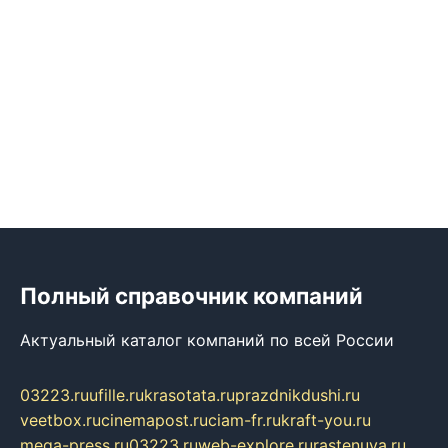
Полный справочник компаний
Актуальный каталог компаний по всей России
03223.ru
ufille.ru
krasotata.ru
prazdnikdushi.ru
veetbox.ru
cinemapost.ru
ciam-fr.ru
kraft-you.ru
mega-press.ru
03223.ru
web-explore.ru
rastenuya.ru