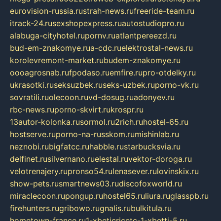
eurovision-russia.ru
strah-news.ru
freeride-team.ru
itrack-24.ru
sexshopexpress.ru
autostudiopro.ru
alabuga-cityhotel.ru
pornv.ru
atlantpereezd.ru
bud-em-znakomye.ru
a-cdc.ru
elektrostal-news.ru
korolevremont-market.ru
budem-znakomye.ru
oooagrosnab.ru
fpodaso.ru
emfire.ru
pro-otdelky.ru
ukrasotki.ru
seksuzbek.ru
seks-uzbek.ru
porno-vk.ru
sovratili.ru
olecoon.ru
vd-dosug.ru
adonyev.ru
rbc-news.ru
porno-skvirt.ru
krospr.ru
13autor-kolonka.ru
sormol.ru
2rich.ru
hostel-65.ru
hostserve.ru
porno-na-russkom.ru
mishinlab.ru
neznobi.ru
bigfatcc.ru
habble.ru
starbucksvia.ru
delfinet.ru
silvernano.ru
elestal.ru
vektor-doroga.ru
velotrenajery.ru
pronso54.ru
lenasever.ru
lovinskix.ru
show-pets.ru
smartnews03.ru
discofoxworld.ru
miraclecoon.ru
pongup.ru
hostel65.ru
liura.ru
glasspb.ru
firehunters.ru
gribowo.ru
gnalis.ru
bulkitula.ru
hometown-france.ru
1-xbeticricetc-1-xbetti-5.ru