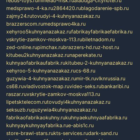
rebus-toys.ru
minelab-msk.ru
alabuga-cityhotel.ru
medsprawo-4-ka.ru
2864420.ru
blagodarenie-spb.ru
zajmy24.ru
tovudyi-4-kuhnyanazakaz.ru
brazzerscom.ru
medsprawo4ka.ru
xehyroo5kuhnyanazakaz.ru
fabrikayfabrikaefabrika.ru
vskrytie-zamkov-moskva-113.ru
biletnadom.ru
zed-online.ru
pimchax.ru
brazzers-hd.ru
z-host.ru
kitubeu2kuhnyanazakaz.ru
naperekate.ru
kuhnyaofabrikaufabrik.ru
kitubeu-2-kuhnyanazakaz.ru
xehyroo-5-kuhnyanazakaz.ru
cs-68.ru
guzywia-4-kuhnyanazakaz.ru
mir-tk.ru
vlknrussia.ru
cs68.ru
vladivostok-map.ru
video-seks.ru
bankaribi.ru
raszar.ru
vskrytie-zamkov-moskva113.ru
lipetsktelecom.ru
tovudyi4kuhnyanazakaz.ru
seksuzb.ru
guzywia4kuhnyanazakaz.ru
fabrikaofabrikaokuhny.ru
kuhnyaekuhnyaafabrika.ru
kuhnyaykuhnyayfabrika.ru
e-abis1c.ru
store-brawl-stars.ru
kts-services.ru
dark-sand.ru