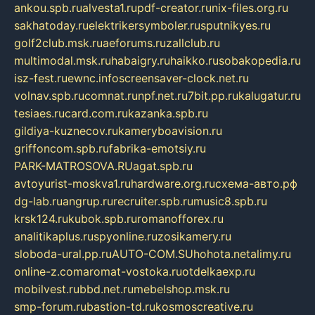
ankou.spb.ru
alvesta1.ru
pdf-creator.ru
nix-files.org.ru
sakhatoday.ru
elektrikersymboler.ru
sputnikyes.ru
golf2club.msk.ru
aeforums.ru
zallclub.ru
multimodal.msk.ru
habaigry.ru
haikko.ru
sobakopedia.ru
isz-fest.ru
ewnc.info
screensaver-clock.net.ru
volnav.spb.ru
comnat.ru
npf.net.ru
7bit.pp.ru
kalugatur.ru
tesiaes.ru
card.com.ru
kazanka.spb.ru
gildiya-kuznecov.ru
kameryboavision.ru
griffoncom.spb.ru
fabrika-emotsiy.ru
PARK-MATROSOVA.RU
agat.spb.ru
avtoyurist-moskva1.ru
hardware.org.ru
схема-авто.рф
dg-lab.ru
angrup.ru
recruiter.spb.ru
music8.spb.ru
krsk124.ru
kubok.spb.ru
romanofforex.ru
analitikaplus.ru
spyonline.ru
zosikamery.ru
sloboda-ural.pp.ru
AUTO-COM.SU
hohota.net
alimy.ru
online-z.com
aromat-vostoka.ru
otdelkaexp.ru
mobilvest.ru
bbd.net.ru
mebelshop.msk.ru
smp-forum.ru
bastion-td.ru
kosmoscreative.ru