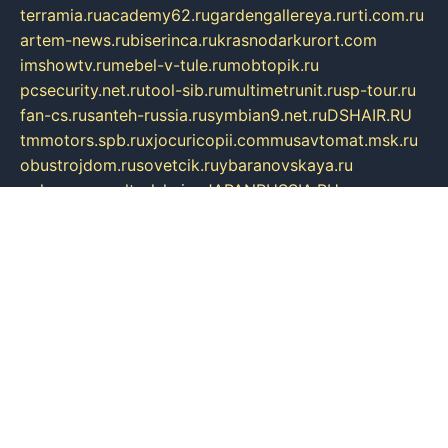
terramia.ru
academy62.ru
gardengallereya.ru
rti.com.ru
artem-news.ru
biserinca.ru
krasnodarkurort.com
imshowtv.ru
mebel-v-tule.ru
mobtopik.ru
pcsecurity.net.ru
tool-sib.ru
multimetrunit.ru
sp-tour.ru
fan-cs.ru
santeh-russia.ru
symbian9.net.ru
DSHAIR.RU
tmmotors.spb.ru
xjocuricopii.com
musavtomat.msk.ru
obustrojdom.ru
sovetcik.ru
ybaranovskaya.ru
ppknews.ru
cult-alshei.ru
JAPANRUSSIA.RU
proekciyamebel.ru
imper-finans.ru
rim.org.ru
glamourai.ru
brassminus.ru
zabor-pro.ru
ftn.pp.ru
dorogoe58.ru
laimengpacker.ru
kuzova-zapchasti.ru
sageerp.ru
taxodrom.ru
dsrazvitie.ru
hardcity.net.ru
ratinghomegames.ru
topservice25.ru
gubernyan.ru
gtglasslined.ru
ii4.ru
tssport.spb.ru
andorra24.com
blackwallstreet.ru
oboimos.ru
optim-doors.com.ru
ikuch.ru
nycr.org.ru
npa21.ru
vremya-ch.spb.ru
desert000.ru
ivtorgi.ru
ifiori.ru
catalog-statei.ru
dcv.org.ru
spetsmaster174.ru
ipkameryhiseeu.ru