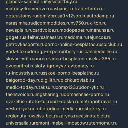
planeta-samara.ru
mysmartbuy.ru
matrasy-kemerovo.ru
ashanet.ru
trade-farm.ru
dotcustoms.ru
domizbrusa9x12spb.ru
autodamp.ru
narasimha.ru
djcommodities.ru
nv750.ru
x-ton.ru
newsplain.ru
cardvoice.ru
modopaper.ru
manunae.ru
gbget.ru
alfeihavsalnassr.ru
madoma.ru
tajuncos.ru
petrovkasports.ru
porno-online-besplatno.ru
splclub.ru
york-life.ru
doroga-expo.ru
ribery.ru
cleanmedicine.ru
slovar-ivrit.ru
porno-video-besplatno.ru
seks-365.ru
ovucontrol.ru
sloty-igrovyye-avtomaty.ru
ru-industriya.ru
russkoe-porno-besplatno.ru
belgorod-day.ru
digilith.ru
pichkurovlab.ru
medic-today.ru
taksu.ru
comp123.ru
don-ykt.ru
teensvoice.ru
imgsharing.ru
domashnee-porno.ru
eva-elfie.ru
foto-tur.ru
biz-doska.ru
metropoltravel.ru
veslo-i-yakor.ru
borodino-media.ru
rostotsky.ru
regionufa.ru
weiss-bet.ru
zaryna.ru
casinotablet.ru
universalia.ru
remont-mebeli-moscow.ru
termomur.ru