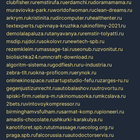
clubfisher.ru
remstirufa.ru
erdamchi.ru
doramamama.ru
muraviovka-park.ru
worldofwoman.ru
clean-dreams.ru
arkrym.ru
kristinita.ru
dircomputer.ru
healthenter.ru
textexperts.ru
pivnaya-kruzhka.ru
kinofilmy-2021.ru
demolalapaluza.ru
tanyavanya.ru
remstir-tolyatti.ru
msdip.ru
jdol.ru
sokolovr.ru
newtech-spb.ru
rezemkleim.ru
massage-tai.ru
seonub.ru
zvonitut.ru
biolisichka24.ru
mncraft-download.ru
algoritm-sistema.ru
godflesh.ru
ru-industria.ru
zebra-tlt.ru
okna-proficom.ru
erynok.ru
onlinekinospace.ru
startupstudio-fefu.ru
zarges-ru.ru
gegenjustizunrecht.ru
autobalashov.ru
utrovortu.ru
spiski-firm.ru
elara-m.ru
kinomusorka.ru
mkcslava.ru
2bets.ru
vintovoykompressor.ru
birminghamvsfulham.ru
sarmat-komp.ru
pioneeri.ru
amadis-chocolate.ru
shkurki-karakulya.ru
kanotiforet.spb.ru
tutmassage.ru
ecolog.org.ru
praga.spb.ru
falcorussia.ru
autodoctorservis.ru