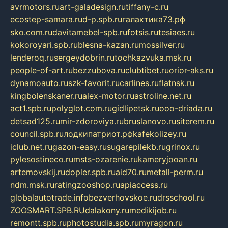
avrmotors.ru
art-galadesign.ru
tiffany-c.ru
ecostep-samara.ru
d-p.spb.ru
галактика73.рф
sko.com.ru
davitamebel-spb.ru
fotsis.ru
tesiaes.ru
kokoroyari.spb.ru
blesna-kazan.ru
mossilver.ru
lenderoq.ru
sergeydobrin.ru
tochkazvuka.msk.ru
people-of-art.ru
bezzubova.ru
clubtibet.ru
orior-aks.ru
dynamoauto.ru
szk-favorit.ru
carlines.ru
flatnsk.ru
kingbolenskaner.ru
alex-motor.ru
astroline.net.ru
act1.spb.ru
polyglot.com.ru
gidlipetsk.ru
ooo-driada.ru
detsad125.ru
mir-zdoroviya.ru
bruslanovo.ru
siterem.ru
council.spb.ru
лодкипатриот.рф
kafekolizey.ru
iclub.net.ru
gazon-easy.ru
sugarepilekb.ru
grinox.ru
pylesostineco.ru
msts-ozarenie.ru
kameryjooan.ru
artemovskij.ru
dopler.spb.ru
aid70.ru
metall-perm.ru
ndm.msk.ru
ratingzooshop.ru
apiaccess.ru
globalautotrade.info
bezverhovskoe.ru
drsschool.ru
ZOOSMART.SPB.RU
dalakony.ru
medikijob.ru
remontt.spb.ru
photostudia.spb.ru
myragon.ru