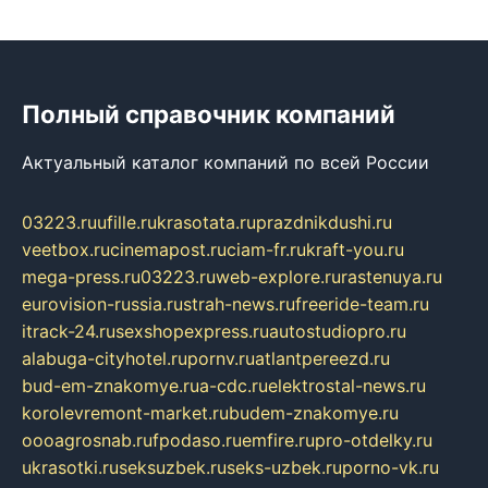
Полный справочник компаний
Актуальный каталог компаний по всей России
03223.ru
ufille.ru
krasotata.ru
prazdnikdushi.ru
veetbox.ru
cinemapost.ru
ciam-fr.ru
kraft-you.ru
mega-press.ru
03223.ru
web-explore.ru
rastenuya.ru
eurovision-russia.ru
strah-news.ru
freeride-team.ru
itrack-24.ru
sexshopexpress.ru
autostudiopro.ru
alabuga-cityhotel.ru
pornv.ru
atlantpereezd.ru
bud-em-znakomye.ru
a-cdc.ru
elektrostal-news.ru
korolevremont-market.ru
budem-znakomye.ru
oooagrosnab.ru
fpodaso.ru
emfire.ru
pro-otdelky.ru
ukrasotki.ru
seksuzbek.ru
seks-uzbek.ru
porno-vk.ru