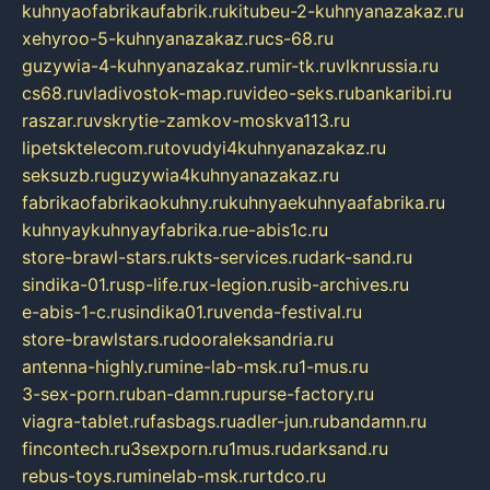
kuhnyaofabrikaufabrik.ru
kitubeu-2-kuhnyanazakaz.ru
xehyroo-5-kuhnyanazakaz.ru
cs-68.ru
guzywia-4-kuhnyanazakaz.ru
mir-tk.ru
vlknrussia.ru
cs68.ru
vladivostok-map.ru
video-seks.ru
bankaribi.ru
raszar.ru
vskrytie-zamkov-moskva113.ru
lipetsktelecom.ru
tovudyi4kuhnyanazakaz.ru
seksuzb.ru
guzywia4kuhnyanazakaz.ru
fabrikaofabrikaokuhny.ru
kuhnyaekuhnyaafabrika.ru
kuhnyaykuhnyayfabrika.ru
e-abis1c.ru
store-brawl-stars.ru
kts-services.ru
dark-sand.ru
sindika-01.ru
sp-life.ru
x-legion.ru
sib-archives.ru
e-abis-1-c.ru
sindika01.ru
venda-festival.ru
store-brawlstars.ru
dooraleksandria.ru
antenna-highly.ru
mine-lab-msk.ru
1-mus.ru
3-sex-porn.ru
ban-damn.ru
purse-factory.ru
viagra-tablet.ru
fasbags.ru
adler-jun.ru
bandamn.ru
fincontech.ru
3sexporn.ru
1mus.ru
darksand.ru
rebus-toys.ru
minelab-msk.ru
rtdco.ru