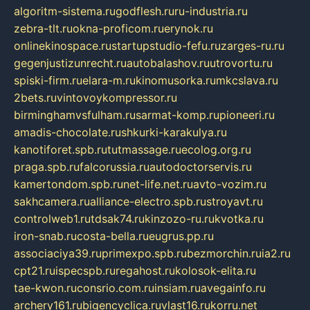
algoritm-sistema.ru
godflesh.ru
ru-industria.ru
zebra-tlt.ru
okna-proficom.ru
erynok.ru
onlinekinospace.ru
startupstudio-fefu.ru
zarges-ru.ru
gegenjustizunrecht.ru
autobalashov.ru
utrovortu.ru
spiski-firm.ru
elara-m.ru
kinomusorka.ru
mkcslava.ru
2bets.ru
vintovoykompressor.ru
birminghamvsfulham.ru
sarmat-komp.ru
pioneeri.ru
amadis-chocolate.ru
shkurki-karakulya.ru
kanotiforet.spb.ru
tutmassage.ru
ecolog.org.ru
praga.spb.ru
falcorussia.ru
autodoctorservis.ru
kamertondom.spb.ru
net-life.net.ru
avto-vozim.ru
sakhcamera.ru
alliance-electro.spb.ru
stroyavt.ru
controlweb1.ru
tdsak74.ru
kinzozo-ru.ru
kvotka.ru
iron-snab.ru
costa-bella.ru
eugrus.pp.ru
associaciya39.ru
primexpo.spb.ru
bezmorchin.ru
ia2.ru
cpt21.ru
ispecspb.ru
regahost.ru
kolosok-elita.ru
tae-kwon.ru
consrio.com.ru
insiam.ru
avegainfo.ru
archery161.ru
bigencyclica.ru
vlast16.ru
korru.net