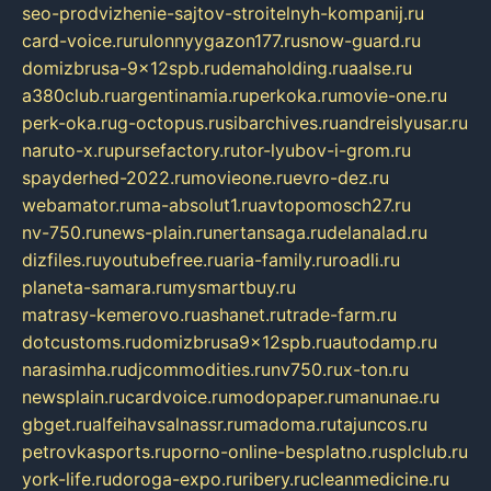
seo-prodvizhenie-sajtov-stroitelnyh-kompanij.ru
card-voice.ru
rulonnyygazon177.ru
snow-guard.ru
domizbrusa-9x12spb.ru
demaholding.ru
aalse.ru
a380club.ru
argentinamia.ru
perkoka.ru
movie-one.ru
perk-oka.ru
g-octopus.ru
sibarchives.ru
andreislyusar.ru
naruto-x.ru
pursefactory.ru
tor-lyubov-i-grom.ru
spayderhed-2022.ru
movieone.ru
evro-dez.ru
webamator.ru
ma-absolut1.ru
avtopomosch27.ru
nv-750.ru
news-plain.ru
nertansaga.ru
delanalad.ru
dizfiles.ru
youtubefree.ru
aria-family.ru
roadli.ru
planeta-samara.ru
mysmartbuy.ru
matrasy-kemerovo.ru
ashanet.ru
trade-farm.ru
dotcustoms.ru
domizbrusa9x12spb.ru
autodamp.ru
narasimha.ru
djcommodities.ru
nv750.ru
x-ton.ru
newsplain.ru
cardvoice.ru
modopaper.ru
manunae.ru
gbget.ru
alfeihavsalnassr.ru
madoma.ru
tajuncos.ru
petrovkasports.ru
porno-online-besplatno.ru
splclub.ru
york-life.ru
doroga-expo.ru
ribery.ru
cleanmedicine.ru