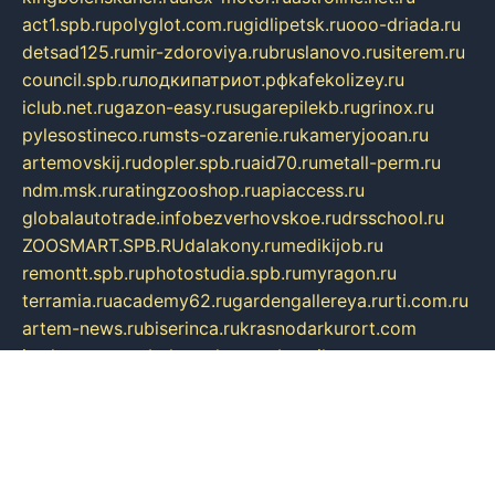
act1.spb.ru
polyglot.com.ru
gidlipetsk.ru
ooo-driada.ru
detsad125.ru
mir-zdoroviya.ru
bruslanovo.ru
siterem.ru
council.spb.ru
лодкипатриот.рф
kafekolizey.ru
iclub.net.ru
gazon-easy.ru
sugarepilekb.ru
grinox.ru
pylesostineco.ru
msts-ozarenie.ru
kameryjooan.ru
artemovskij.ru
dopler.spb.ru
aid70.ru
metall-perm.ru
ndm.msk.ru
ratingzooshop.ru
apiaccess.ru
globalautotrade.info
bezverhovskoe.ru
drsschool.ru
ZOOSMART.SPB.RU
dalakony.ru
medikijob.ru
remontt.spb.ru
photostudia.spb.ru
myragon.ru
terramia.ru
academy62.ru
gardengallereya.ru
rti.com.ru
artem-news.ru
biserinca.ru
krasnodarkurort.com
imshowtv.ru
mebel-v-tule.ru
mobtopik.ru
pcsecurity.net.ru
tool-sib.ru
multimetrunit.ru
sp-tour.ru
fan-cs.ru
santeh-russia.ru
symbian9.net.ru
DSHAIR.RU
tmmotors.spb.ru
xjocuricopii.com
musavtomat.msk.ru
obustrojdom.ru
sovetcik.ru
ybaranovskaya.ru
ppknews.ru
cult-alshei.ru
JAPANRUSSIA.RU