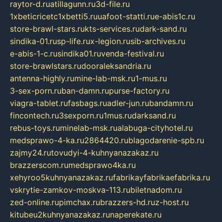
raytor-d.ru
atillagunn.ru
3d-file.ru
1xbeticricetc1xbetti5.ru
uafoot-statti.ru
e-abis1c.ru
store-brawl-stars.ru
kts-services.ru
dark-sand.ru
sindika-01.ru
sp-life.ru
x-legion.ru
sib-archives.ru
e-abis-1-c.ru
sindika01.ru
venda-festival.ru
store-brawlstars.ru
dooraleksandria.ru
antenna-highly.ru
mine-lab-msk.ru
1-mus.ru
3-sex-porn.ru
ban-damn.ru
purse-factory.ru
viagra-tablet.ru
fasbags.ru
adler-jun.ru
bandamn.ru
fincontech.ru
3sexporn.ru
1mus.ru
darksand.ru
rebus-toys.ru
minelab-msk.ru
alabuga-cityhotel.ru
medsprawo-4-ka.ru
2864420.ru
blagodarenie-spb.ru
zajmy24.ru
tovudyi-4-kuhnyanazakaz.ru
brazzerscom.ru
medsprawo4ka.ru
xehyroo5kuhnyanazakaz.ru
fabrikayfabrikaefabrika.ru
vskrytie-zamkov-moskva-113.ru
biletnadom.ru
zed-online.ru
pimchax.ru
brazzers-hd.ru
z-host.ru
kitubeu2kuhnyanazakaz.ru
naperekate.ru