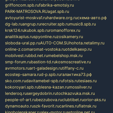
griffoncom.spb.ru
fabrika-emotsiy.ru
PARK-MATROSOVA.RU
agat.spb.ru
avtoyurist-moskva1.ru
hardware.org.ru
схема-авто.рф
dg-lab.ru
angrup.ru
recruiter.spb.ru
music8.spb.ru
krsk124.ru
kubok.spb.ru
romanofforex.ru
analitikaplus.ru
spyonline.ru
zosikamery.ru
sloboda-ural.pp.ru
AUTO-COM.SU
hohota.net
alimy.ru
online-z.com
aromat-vostoka.ru
otdelkaexp.ru
mobilvest.ru
bbd.net.ru
mebelshop.msk.ru
smp-forum.ru
bastion-td.ru
kosmoscreative.ru
avrmotors.ru
art-galadesign.ru
tiffany-c.ru
ecostep-samara.ru
d-p.spb.ru
галактика73.рф
sko.com.ru
davitamebel-spb.ru
fotsis.ru
tesiaes.ru
kokoroyari.spb.ru
blesna-kazan.ru
mossilver.ru
lenderoq.ru
sergeydobrin.ru
tochkazvuka.msk.ru
people-of-art.ru
bezzubova.ru
clubtibet.ru
orior-aks.ru
dynamoauto.ru
szk-favorit.ru
carlines.ru
flatnsk.ru
kingbolenskaner.ru
alex-motor.ru
astroline.net.ru