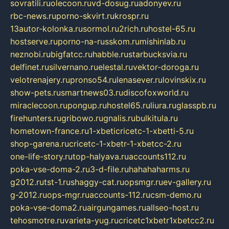
sovratili.ru
olecoon.ru
vd-dosug.ru
adonyev.ru
rbc-news.ru
porno-skvirt.ru
krospr.ru
13autor-kolonka.ru
sormol.ru
2rich.ru
hostel-65.ru
hostserve.ru
porno-na-russkom.ru
mishinlab.ru
neznobi.ru
bigfatcc.ru
habble.ru
starbucksvia.ru
delfinet.ru
silvernano.ru
elestal.ru
vektor-doroga.ru
velotrenajery.ru
pronso54.ru
lenasever.ru
lovinskix.ru
show-pets.ru
smartnews03.ru
discofoxworld.ru
miraclecoon.ru
pongup.ru
hostel65.ru
liura.ru
glasspb.ru
firehunters.ru
gribowo.ru
gnalis.ru
bulkitula.ru
hometown-france.ru
1-xbeticricetc-1-xbetti-5.ru
shop-garena.ru
cricetc-1-xbetr-1-xbetcc-2.ru
one-life-story.ru
top-halyava.ru
accounts112.ru
poka-vse-doma-2.ru
3-d-file.ru
hahahaharms.ru
g2012.ru
tst-1.ru
shaggy-cat.ru
opsmgr.ru
ev-gallery.ru
g-2012.ru
ops-mgr.ru
accounts-112.ru
csm-demo.ru
poka-vse-doma2.ru
airgungames.ru
allseo-host.ru
tehosmotre.ru
varieta-yug.ru
cricetc1xbetr1xbetcc2.ru