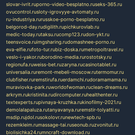
slovar-ivrit.ru
porno-video-besplatno.ru
seks-365.ru
ovucontrol.ru
sloty-igrovyye-avtomaty.ru
ru-industriya.ru
russkoe-porno-besplatno.ru
belgorod-day.ru
digilith.ru
pichkurovlab.ru
medic-today.ru
taksu.ru
comp123.ru
don-ykt.ru
teensvoice.ru
imgsharing.ru
domashnee-porno.ru
eva-elfie.ru
foto-tur.ru
biz-doska.ru
metropoltravel.ru
veslo-i-yakor.ru
borodino-media.ru
rostotsky.ru
regionufa.ru
weiss-bet.ru
zaryna.ru
casinotablet.ru
universalia.ru
remont-mebeli-moscow.ru
termomur.ru
clubfisher.ru
remstirufa.ru
erdamchi.ru
doramamama.ru
muraviovka-park.ru
worldofwoman.ru
clean-dreams.ru
arkrym.ru
kristinita.ru
dircomputer.ru
healthenter.ru
textexperts.ru
pivnaya-kruzhka.ru
kinofilmy-2021.ru
demolalapaluza.ru
tanyavanya.ru
remstir-tolyatti.ru
msdip.ru
jdol.ru
sokolovr.ru
newtech-spb.ru
rezemkleim.ru
massage-tai.ru
seonub.ru
zvonitut.ru
biolisichka24.ru
mncraft-download.ru