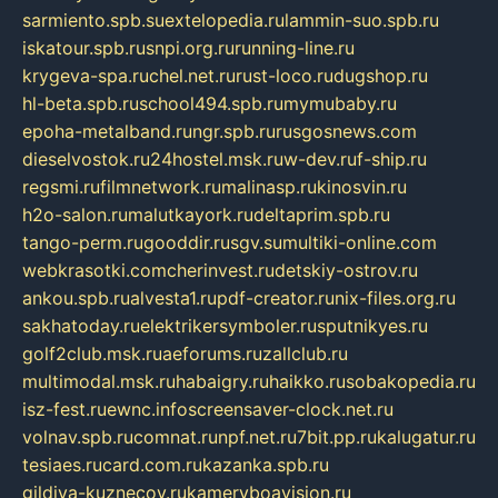
sarmiento.spb.su
extelopedia.ru
lammin-suo.spb.ru
iskatour.spb.ru
snpi.org.ru
running-line.ru
krygeva-spa.ru
chel.net.ru
rust-loco.ru
dugshop.ru
hl-beta.spb.ru
school494.spb.ru
mymubaby.ru
epoha-metalband.ru
ngr.spb.ru
rusgosnews.com
dieselvostok.ru
24hostel.msk.ru
w-dev.ru
f-ship.ru
regsmi.ru
filmnetwork.ru
malinasp.ru
kinosvin.ru
h2o-salon.ru
malutkayork.ru
deltaprim.spb.ru
tango-perm.ru
gooddir.ru
sgv.su
multiki-online.com
webkrasotki.com
cherinvest.ru
detskiy-ostrov.ru
ankou.spb.ru
alvesta1.ru
pdf-creator.ru
nix-files.org.ru
sakhatoday.ru
elektrikersymboler.ru
sputnikyes.ru
golf2club.msk.ru
aeforums.ru
zallclub.ru
multimodal.msk.ru
habaigry.ru
haikko.ru
sobakopedia.ru
isz-fest.ru
ewnc.info
screensaver-clock.net.ru
volnav.spb.ru
comnat.ru
npf.net.ru
7bit.pp.ru
kalugatur.ru
tesiaes.ru
card.com.ru
kazanka.spb.ru
gildiya-kuznecov.ru
kameryboavision.ru