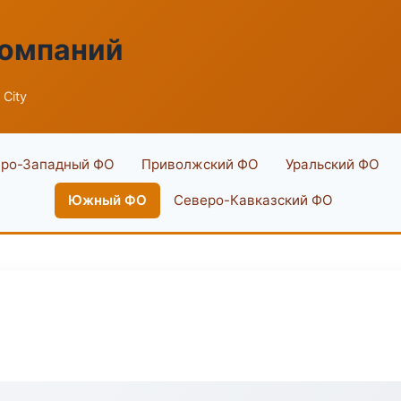
компаний
 City
ро-Западный ФО
Приволжский ФО
Уральский ФО
Южный ФО
Северо-Кавказский ФО