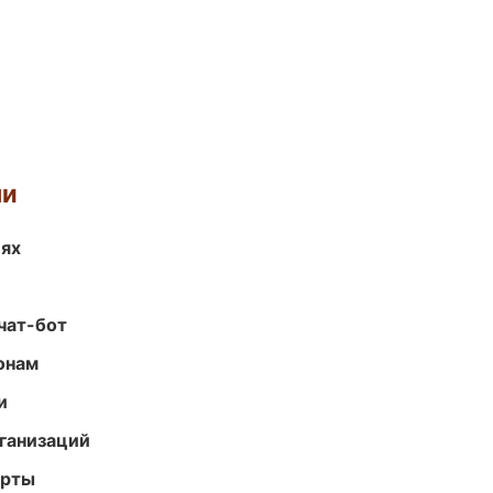
ми
иях
чат-бот
онам
и
ганизаций
арты