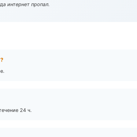
да интернет пропал.
е?
е.
течение 24 ч.