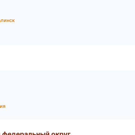
алинск
и
тия
 федеральный округ