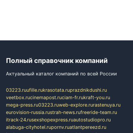
Полный справочник компаний
Актуальный каталог компаний по всей России
03223.ru
ufille.ru
krasotata.ru
prazdnikdushi.ru
veetbox.ru
cinemapost.ru
ciam-fr.ru
kraft-you.ru
mega-press.ru
03223.ru
web-explore.ru
rastenuya.ru
eurovision-russia.ru
strah-news.ru
freeride-team.ru
itrack-24.ru
sexshopexpress.ru
autostudiopro.ru
alabuga-cityhotel.ru
pornv.ru
atlantpereezd.ru