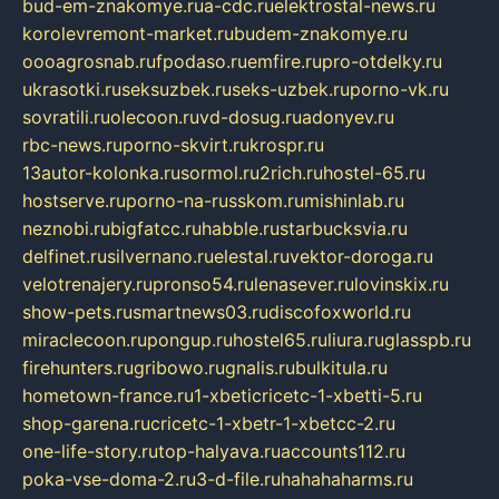
bud-em-znakomye.ru
a-cdc.ru
elektrostal-news.ru
korolevremont-market.ru
budem-znakomye.ru
oooagrosnab.ru
fpodaso.ru
emfire.ru
pro-otdelky.ru
ukrasotki.ru
seksuzbek.ru
seks-uzbek.ru
porno-vk.ru
sovratili.ru
olecoon.ru
vd-dosug.ru
adonyev.ru
rbc-news.ru
porno-skvirt.ru
krospr.ru
13autor-kolonka.ru
sormol.ru
2rich.ru
hostel-65.ru
hostserve.ru
porno-na-russkom.ru
mishinlab.ru
neznobi.ru
bigfatcc.ru
habble.ru
starbucksvia.ru
delfinet.ru
silvernano.ru
elestal.ru
vektor-doroga.ru
velotrenajery.ru
pronso54.ru
lenasever.ru
lovinskix.ru
show-pets.ru
smartnews03.ru
discofoxworld.ru
miraclecoon.ru
pongup.ru
hostel65.ru
liura.ru
glasspb.ru
firehunters.ru
gribowo.ru
gnalis.ru
bulkitula.ru
hometown-france.ru
1-xbeticricetc-1-xbetti-5.ru
shop-garena.ru
cricetc-1-xbetr-1-xbetcc-2.ru
one-life-story.ru
top-halyava.ru
accounts112.ru
poka-vse-doma-2.ru
3-d-file.ru
hahahaharms.ru