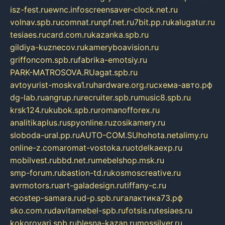
isz-fest.ru
ewnc.info
screensaver-clock.net.ru
volnav.spb.ru
comnat.ru
npf.net.ru
7bit.pp.ru
kalugatur.ru
tesiaes.ru
card.com.ru
kazanka.spb.ru
gildiya-kuznecov.ru
kameryboavision.ru
griffoncom.spb.ru
fabrika-emotsiy.ru
PARK-MATROSOVA.RU
agat.spb.ru
avtoyurist-moskva1.ru
hardware.org.ru
схема-авто.рф
dg-lab.ru
angrup.ru
recruiter.spb.ru
music8.spb.ru
krsk124.ru
kubok.spb.ru
romanofforex.ru
analitikaplus.ru
spyonline.ru
zosikamery.ru
sloboda-ural.pp.ru
AUTO-COM.SU
hohota.net
alimy.ru
online-z.com
aromat-vostoka.ru
otdelkaexp.ru
mobilvest.ru
bbd.net.ru
mebelshop.msk.ru
smp-forum.ru
bastion-td.ru
kosmoscreative.ru
avrmotors.ru
art-galadesign.ru
tiffany-c.ru
ecostep-samara.ru
d-p.spb.ru
галактика73.рф
sko.com.ru
davitamebel-spb.ru
fotsis.ru
tesiaes.ru
kokoroyari.spb.ru
blesna-kazan.ru
mossilver.ru