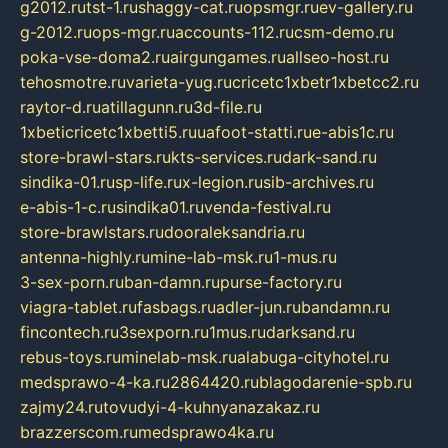
g2012.ru
tst-1.ru
shaggy-cat.ru
opsmgr.ru
ev-gallery.ru
g-2012.ru
ops-mgr.ru
accounts-112.ru
csm-demo.ru
poka-vse-doma2.ru
airgungames.ru
allseo-host.ru
tehosmotre.ru
varieta-yug.ru
cricetc1xbetr1xbetcc2.ru
raytor-d.ru
atillagunn.ru
3d-file.ru
1xbeticricetc1xbetti5.ru
uafoot-statti.ru
e-abis1c.ru
store-brawl-stars.ru
kts-services.ru
dark-sand.ru
sindika-01.ru
sp-life.ru
x-legion.ru
sib-archives.ru
e-abis-1-c.ru
sindika01.ru
venda-festival.ru
store-brawlstars.ru
dooraleksandria.ru
antenna-highly.ru
mine-lab-msk.ru
1-mus.ru
3-sex-porn.ru
ban-damn.ru
purse-factory.ru
viagra-tablet.ru
fasbags.ru
adler-jun.ru
bandamn.ru
fincontech.ru
3sexporn.ru
1mus.ru
darksand.ru
rebus-toys.ru
minelab-msk.ru
alabuga-cityhotel.ru
medsprawo-4-ka.ru
2864420.ru
blagodarenie-spb.ru
zajmy24.ru
tovudyi-4-kuhnyanazakaz.ru
brazzerscom.ru
medsprawo4ka.ru