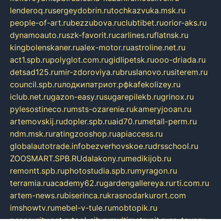
lenderoq.ru
sergeydobrin.ru
tochkazvuka.msk.ru
people-of-art.ru
bezzubova.ru
clubtibet.ru
orior-aks.ru
dynamoauto.ru
szk-favorit.ru
carlines.ru
flatnsk.ru
kingbolenskaner.ru
alex-motor.ru
astroline.net.ru
act1.spb.ru
polyglot.com.ru
gidlipetsk.ru
ooo-driada.ru
detsad125.ru
mir-zdoroviya.ru
bruslanovo.ru
siterem.ru
council.spb.ru
лодкипатриот.рф
kafekolizey.ru
iclub.net.ru
gazon-easy.ru
sugarepilekb.ru
grinox.ru
pylesostineco.ru
msts-ozarenie.ru
kameryjooan.ru
artemovskij.ru
dopler.spb.ru
aid70.ru
metall-perm.ru
ndm.msk.ru
ratingzooshop.ru
apiaccess.ru
globalautotrade.info
bezverhovskoe.ru
drsschool.ru
ZOOSMART.SPB.RU
dalakony.ru
medikijob.ru
remontt.spb.ru
photostudia.spb.ru
myragon.ru
terramia.ru
academy62.ru
gardengallereya.ru
rti.com.ru
artem-news.ru
biserinca.ru
krasnodarkurort.com
imshowtv.ru
mebel-v-tule.ru
mobtopik.ru
pcsecurity.net.ru
tool-sib.ru
multimetrunit.ru
sp-tour.ru