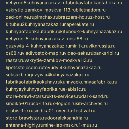
xehyroo5kuhnyanazakaz.ru
fabrikayfabrikaefabrika.ru
vskrytie-zamkov-moskva-113.ru
biletnadom.ru
zed-online.ru
pimchax.ru
brazzers-hd.ru
z-host.ru
kitubeu2kuhnyanazakaz.ru
naperekate.ru
kuhnyaofabrikaufabrik.ru
kitubeu-2-kuhnyanazakaz.ru
xehyroo-5-kuhnyanazakaz.ru
cs-68.ru
guzywia-4-kuhnyanazakaz.ru
mir-tk.ru
vlknrussia.ru
cs68.ru
vladivostok-map.ru
video-seks.ru
bankaribi.ru
raszar.ru
vskrytie-zamkov-moskva113.ru
lipetsktelecom.ru
tovudyi4kuhnyanazakaz.ru
seksuzb.ru
guzywia4kuhnyanazakaz.ru
fabrikaofabrikaokuhny.ru
kuhnyaekuhnyaafabrika.ru
kuhnyaykuhnyayfabrika.ru
e-abis1c.ru
store-brawl-stars.ru
kts-services.ru
dark-sand.ru
sindika-01.ru
sp-life.ru
x-legion.ru
sib-archives.ru
e-abis-1-c.ru
sindika01.ru
venda-festival.ru
store-brawlstars.ru
dooraleksandria.ru
antenna-highly.ru
mine-lab-msk.ru
1-mus.ru