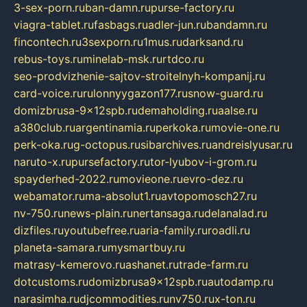
3-sex-porn.ru
ban-damn.ru
purse-factory.ru
viagra-tablet.ru
fasbags.ru
adler-jun.ru
bandamn.ru
fincontech.ru
3sexporn.ru
1mus.ru
darksand.ru
rebus-toys.ru
minelab-msk.ru
rtdco.ru
seo-prodvizhenie-sajtov-stroitelnyh-kompanij.ru
card-voice.ru
rulonnyygazon177.ru
snow-guard.ru
domizbrusa-9x12spb.ru
demaholding.ru
aalse.ru
a380club.ru
argentinamia.ru
perkoka.ru
movie-one.ru
perk-oka.ru
g-octopus.ru
sibarchives.ru
andreislyusar.ru
naruto-x.ru
pursefactory.ru
tor-lyubov-i-grom.ru
spayderhed-2022.ru
movieone.ru
evro-dez.ru
webamator.ru
ma-absolut1.ru
avtopomosch27.ru
nv-750.ru
news-plain.ru
nertansaga.ru
delanalad.ru
dizfiles.ru
youtubefree.ru
aria-family.ru
roadli.ru
planeta-samara.ru
mysmartbuy.ru
matrasy-kemerovo.ru
ashanet.ru
trade-farm.ru
dotcustoms.ru
domizbrusa9x12spb.ru
autodamp.ru
narasimha.ru
djcommodities.ru
nv750.ru
x-ton.ru