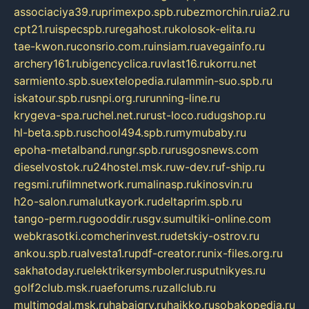
associaciya39.ru
primexpo.spb.ru
bezmorchin.ru
ia2.ru
cpt21.ru
ispecspb.ru
regahost.ru
kolosok-elita.ru
tae-kwon.ru
consrio.com.ru
insiam.ru
avegainfo.ru
archery161.ru
bigencyclica.ru
vlast16.ru
korru.net
sarmiento.spb.su
extelopedia.ru
lammin-suo.spb.ru
iskatour.spb.ru
snpi.org.ru
running-line.ru
krygeva-spa.ru
chel.net.ru
rust-loco.ru
dugshop.ru
hl-beta.spb.ru
school494.spb.ru
mymubaby.ru
epoha-metalband.ru
ngr.spb.ru
rusgosnews.com
dieselvostok.ru
24hostel.msk.ru
w-dev.ru
f-ship.ru
regsmi.ru
filmnetwork.ru
malinasp.ru
kinosvin.ru
h2o-salon.ru
malutkayork.ru
deltaprim.spb.ru
tango-perm.ru
gooddir.ru
sgv.su
multiki-online.com
webkrasotki.com
cherinvest.ru
detskiy-ostrov.ru
ankou.spb.ru
alvesta1.ru
pdf-creator.ru
nix-files.org.ru
sakhatoday.ru
elektrikersymboler.ru
sputnikyes.ru
golf2club.msk.ru
aeforums.ru
zallclub.ru
multimodal.msk.ru
habaigry.ru
haikko.ru
sobakopedia.ru