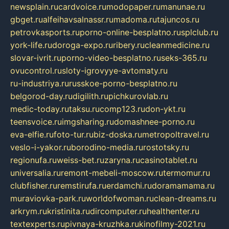
newsplain.ru
cardvoice.ru
modopaper.ru
manunae.ru
gbget.ru
alfeihavsalnassr.ru
madoma.ru
tajuncos.ru
petrovkasports.ru
porno-online-besplatno.ru
splclub.ru
york-life.ru
doroga-expo.ru
ribery.ru
cleanmedicine.ru
slovar-ivrit.ru
porno-video-besplatno.ru
seks-365.ru
ovucontrol.ru
sloty-igrovyye-avtomaty.ru
ru-industriya.ru
russkoe-porno-besplatno.ru
belgorod-day.ru
digilith.ru
pichkurovlab.ru
medic-today.ru
taksu.ru
comp123.ru
don-ykt.ru
teensvoice.ru
imgsharing.ru
domashnee-porno.ru
eva-elfie.ru
foto-tur.ru
biz-doska.ru
metropoltravel.ru
veslo-i-yakor.ru
borodino-media.ru
rostotsky.ru
regionufa.ru
weiss-bet.ru
zaryna.ru
casinotablet.ru
universalia.ru
remont-mebeli-moscow.ru
termomur.ru
clubfisher.ru
remstirufa.ru
erdamchi.ru
doramamama.ru
muraviovka-park.ru
worldofwoman.ru
clean-dreams.ru
arkrym.ru
kristinita.ru
dircomputer.ru
healthenter.ru
textexperts.ru
pivnaya-kruzhka.ru
kinofilmy-2021.ru