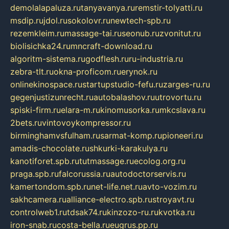
demolalapaluza.ru
tanyavanya.ru
remstir-tolyatti.ru
msdip.ru
jdol.ru
sokolovr.ru
newtech-spb.ru
rezemkleim.ru
massage-tai.ru
seonub.ru
zvonitut.ru
biolisichka24.ru
mncraft-download.ru
algoritm-sistema.ru
godflesh.ru
ru-industria.ru
zebra-tlt.ru
okna-proficom.ru
erynok.ru
onlinekinospace.ru
startupstudio-fefu.ru
zarges-ru.ru
gegenjustizunrecht.ru
autobalashov.ru
utrovortu.ru
spiski-firm.ru
elara-m.ru
kinomusorka.ru
mkcslava.ru
2bets.ru
vintovoykompressor.ru
birminghamvsfulham.ru
sarmat-komp.ru
pioneeri.ru
amadis-chocolate.ru
shkurki-karakulya.ru
kanotiforet.spb.ru
tutmassage.ru
ecolog.org.ru
praga.spb.ru
falcorussia.ru
autodoctorservis.ru
kamertondom.spb.ru
net-life.net.ru
avto-vozim.ru
sakhcamera.ru
alliance-electro.spb.ru
stroyavt.ru
controlweb1.ru
tdsak74.ru
kinzozo-ru.ru
kvotka.ru
iron-snab.ru
costa-bella.ru
eugrus.pp.ru