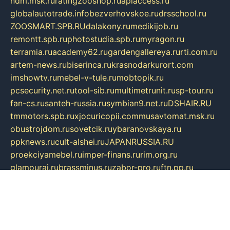
ndm.msk.ru
ratingzooshop.ru
apiaccess.ru
globalautotrade.info
bezverhovskoe.ru
drsschool.ru
ZOOSMART.SPB.RU
dalakony.ru
medikijob.ru
remontt.spb.ru
photostudia.spb.ru
myragon.ru
terramia.ru
academy62.ru
gardengallereya.ru
rti.com.ru
artem-news.ru
biserinca.ru
krasnodarkurort.com
imshowtv.ru
mebel-v-tule.ru
mobtopik.ru
pcsecurity.net.ru
tool-sib.ru
multimetrunit.ru
sp-tour.ru
fan-cs.ru
santeh-russia.ru
symbian9.net.ru
DSHAIR.RU
tmmotors.spb.ru
xjocuricopii.com
musavtomat.msk.ru
obustrojdom.ru
sovetcik.ru
ybaranovskaya.ru
ppknews.ru
cult-alshei.ru
JAPANRUSSIA.RU
proekciyamebel.ru
imper-finans.ru
rim.org.ru
glamourai.ru
brassminus.ru
zabor-pro.ru
ftn.pp.ru
dorogoe58.ru
laimengpacker.ru
kuzova-zapchasti.ru
sageerp.ru
taxodrom.ru
dsrazvitie.ru
hardcity.net.ru
ratinghomegames.ru
topservice25.ru
gubernyan.ru
gtglasslined.ru
ii4.ru
tssport.spb.ru
andorra24.com