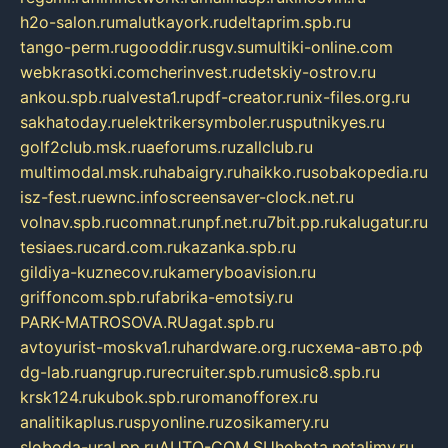
h2o-salon.ru
malutkayork.ru
deltaprim.spb.ru
tango-perm.ru
gooddir.ru
sgv.su
multiki-online.com
webkrasotki.com
cherinvest.ru
detskiy-ostrov.ru
ankou.spb.ru
alvesta1.ru
pdf-creator.ru
nix-files.org.ru
sakhatoday.ru
elektrikersymboler.ru
sputnikyes.ru
golf2club.msk.ru
aeforums.ru
zallclub.ru
multimodal.msk.ru
habaigry.ru
haikko.ru
sobakopedia.ru
isz-fest.ru
ewnc.info
screensaver-clock.net.ru
volnav.spb.ru
comnat.ru
npf.net.ru
7bit.pp.ru
kalugatur.ru
tesiaes.ru
card.com.ru
kazanka.spb.ru
gildiya-kuznecov.ru
kameryboavision.ru
griffoncom.spb.ru
fabrika-emotsiy.ru
PARK-MATROSOVA.RU
agat.spb.ru
avtoyurist-moskva1.ru
hardware.org.ru
схема-авто.рф
dg-lab.ru
angrup.ru
recruiter.spb.ru
music8.spb.ru
krsk124.ru
kubok.spb.ru
romanofforex.ru
analitikaplus.ru
spyonline.ru
zosikamery.ru
sloboda-ural.pp.ru
AUTO-COM.SU
hohota.net
alimy.ru