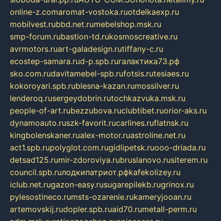
online-z.com
aromat-vostoka.ru
otdelkaexp.ru
mobilvest.ru
bbd.net.ru
mebelshop.msk.ru
smp-forum.ru
bastion-td.ru
kosmoscreative.ru
avrmotors.ru
art-galadesign.ru
tiffany-c.ru
ecostep-samara.ru
d-p.spb.ru
галактика73.рф
sko.com.ru
davitamebel-spb.ru
fotsis.ru
tesiaes.ru
kokoroyari.spb.ru
blesna-kazan.ru
mossilver.ru
lenderoq.ru
sergeydobrin.ru
tochkazvuka.msk.ru
people-of-art.ru
bezzubova.ru
clubtibet.ru
orior-aks.ru
dynamoauto.ru
szk-favorit.ru
carlines.ru
flatnsk.ru
kingbolenskaner.ru
alex-motor.ru
astroline.net.ru
act1.spb.ru
polyglot.com.ru
gidlipetsk.ru
ooo-driada.ru
detsad125.ru
mir-zdoroviya.ru
bruslanovo.ru
siterem.ru
council.spb.ru
лодкипатриот.рф
kafekolizey.ru
iclub.net.ru
gazon-easy.ru
sugarepilekb.ru
grinox.ru
pylesostineco.ru
msts-ozarenie.ru
kameryjooan.ru
artemovskij.ru
dopler.spb.ru
aid70.ru
metall-perm.ru