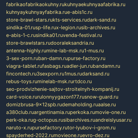
fabrikaofabrikaokuhny.ru
kuhnyaekuhnyaafabrika.ru
kuhnyaykuhnyayfabrika.ru
e-abis1c.ru
store-brawl-stars.ru
kts-services.ru
dark-sand.ru
sindika-01.ru
sp-life.ru
x-legion.ru
sib-archives.ru
e-abis-1-c.ru
sindika01.ru
venda-festival.ru
store-brawlstars.ru
dooraleksandria.ru
antenna-highly.ru
mine-lab-msk.ru
1-mus.ru
3-sex-porn.ru
ban-damn.ru
purse-factory.ru
viagra-tablet.ru
fasbags.ru
adler-jun.ru
bandamn.ru
fincontech.ru
3sexporn.ru
1mus.ru
darksand.ru
rebus-toys.ru
minelab-msk.ru
rtdco.ru
seo-prodvizhenie-sajtov-stroitelnyh-kompanij.ru
card-voice.ru
rulonnyygazon177.ru
snow-guard.ru
domizbrusa-9x12spb.ru
demaholding.ru
aalse.ru
a380club.ru
argentinamia.ru
perkoka.ru
movie-one.ru
perk-oka.ru
g-octopus.ru
sibarchives.ru
andreislyusar.ru
naruto-x.ru
pursefactory.ru
tor-lyubov-i-grom.ru
spayderhed-2022.ru
movieone.ru
evro-dez.ru