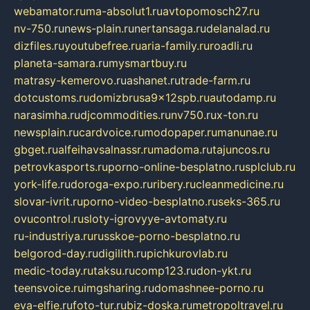
webamator.ru
ma-absolut1.ru
avtopomosch27.ru
nv-750.ru
news-plain.ru
nertansaga.ru
delanalad.ru
dizfiles.ru
youtubefree.ru
aria-family.ru
roadli.ru
planeta-samara.ru
mysmartbuy.ru
matrasy-kemerovo.ru
ashanet.ru
trade-farm.ru
dotcustoms.ru
domizbrusa9x12spb.ru
autodamp.ru
narasimha.ru
djcommodities.ru
nv750.ru
x-ton.ru
newsplain.ru
cardvoice.ru
modopaper.ru
manunae.ru
gbget.ru
alfeihavsalnassr.ru
madoma.ru
tajuncos.ru
petrovkasports.ru
porno-online-besplatno.ru
splclub.ru
york-life.ru
doroga-expo.ru
ribery.ru
cleanmedicine.ru
slovar-ivrit.ru
porno-video-besplatno.ru
seks-365.ru
ovucontrol.ru
sloty-igrovyye-avtomaty.ru
ru-industriya.ru
russkoe-porno-besplatno.ru
belgorod-day.ru
digilith.ru
pichkurovlab.ru
medic-today.ru
taksu.ru
comp123.ru
don-ykt.ru
teensvoice.ru
imgsharing.ru
domashnee-porno.ru
eva-elfie.ru
foto-tur.ru
biz-doska.ru
metropoltravel.ru