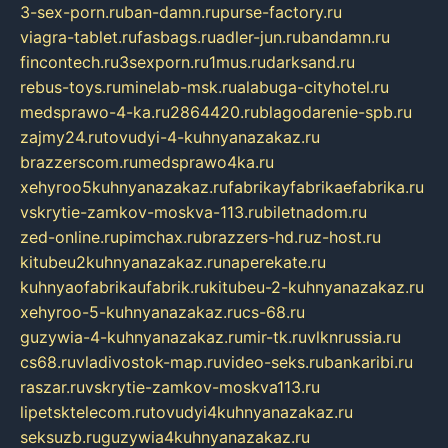
3-sex-porn.ru
ban-damn.ru
purse-factory.ru
viagra-tablet.ru
fasbags.ru
adler-jun.ru
bandamn.ru
fincontech.ru
3sexporn.ru
1mus.ru
darksand.ru
rebus-toys.ru
minelab-msk.ru
alabuga-cityhotel.ru
medsprawo-4-ka.ru
2864420.ru
blagodarenie-spb.ru
zajmy24.ru
tovudyi-4-kuhnyanazakaz.ru
brazzerscom.ru
medsprawo4ka.ru
xehyroo5kuhnyanazakaz.ru
fabrikayfabrikaefabrika.ru
vskrytie-zamkov-moskva-113.ru
biletnadom.ru
zed-online.ru
pimchax.ru
brazzers-hd.ru
z-host.ru
kitubeu2kuhnyanazakaz.ru
naperekate.ru
kuhnyaofabrikaufabrik.ru
kitubeu-2-kuhnyanazakaz.ru
xehyroo-5-kuhnyanazakaz.ru
cs-68.ru
guzywia-4-kuhnyanazakaz.ru
mir-tk.ru
vlknrussia.ru
cs68.ru
vladivostok-map.ru
video-seks.ru
bankaribi.ru
raszar.ru
vskrytie-zamkov-moskva113.ru
lipetsktelecom.ru
tovudyi4kuhnyanazakaz.ru
seksuzb.ru
guzywia4kuhnyanazakaz.ru