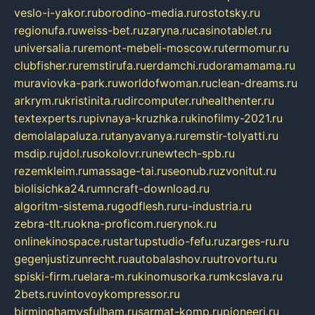
veslo-i-yakor.ru
borodino-media.ru
rostotsky.ru
regionufa.ru
weiss-bet.ru
zaryna.ru
casinotablet.ru
universalia.ru
remont-mebeli-moscow.ru
termomur.ru
clubfisher.ru
remstirufa.ru
erdamchi.ru
doramamama.ru
muraviovka-park.ru
worldofwoman.ru
clean-dreams.ru
arkrym.ru
kristinita.ru
dircomputer.ru
healthenter.ru
textexperts.ru
pivnaya-kruzhka.ru
kinofilmy-2021.ru
demolalapaluza.ru
tanyavanya.ru
remstir-tolyatti.ru
msdip.ru
jdol.ru
sokolovr.ru
newtech-spb.ru
rezemkleim.ru
massage-tai.ru
seonub.ru
zvonitut.ru
biolisichka24.ru
mncraft-download.ru
algoritm-sistema.ru
godflesh.ru
ru-industria.ru
zebra-tlt.ru
okna-proficom.ru
erynok.ru
onlinekinospace.ru
startupstudio-fefu.ru
zarges-ru.ru
gegenjustizunrecht.ru
autobalashov.ru
utrovortu.ru
spiski-firm.ru
elara-m.ru
kinomusorka.ru
mkcslava.ru
2bets.ru
vintovoykompressor.ru
birminghamvsfulham.ru
sarmat-komp.ru
pioneeri.ru