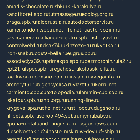
amadis-chocolate.ru
shkurki-karakulya.ru
kanotiforet.spb.ru
tutmassage.ru
ecolog.org.ru
praga.spb.ru
falcorussia.ru
autodoctorservis.ru
kamertondom.spb.ru
net-life.net.ru
avto-vozim.ru
sakhcamera.ru
alliance-electro.spb.ru
stroyavt.ru
controlweb1.ru
tdsak74.ru
kinzozo-ru.ru
kvotka.ru
iron-snab.ru
costa-bella.ru
eugrus.pp.ru
associaciya39.ru
primexpo.spb.ru
bezmorchin.ru
ia2.ru
cpt21.ru
ispecspb.ru
regahost.ru
kolosok-elita.ru
tae-kwon.ru
consrio.com.ru
insiam.ru
avegainfo.ru
archery161.ru
bigencyclica.ru
vlast16.ru
korru.net
sarmiento.spb.su
extelopedia.ru
lammin-suo.spb.ru
iskatour.spb.ru
snpi.org.ru
running-line.ru
krygeva-spa.ru
chel.net.ru
rust-loco.ru
dugshop.ru
hl-beta.spb.ru
school494.spb.ru
mymubaby.ru
epoha-metalband.ru
ngr.spb.ru
rusgosnews.com
dieselvostok.ru
24hostel.msk.ru
w-dev.ru
f-ship.ru
regsmi.ru
filmnetwork.ru
malinasp.ru
kinosvin.ru