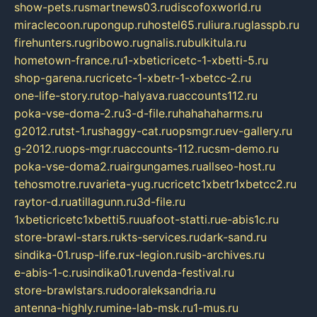
show-pets.ru
smartnews03.ru
discofoxworld.ru
miraclecoon.ru
pongup.ru
hostel65.ru
liura.ru
glasspb.ru
firehunters.ru
gribowo.ru
gnalis.ru
bulkitula.ru
hometown-france.ru
1-xbeticricetc-1-xbetti-5.ru
shop-garena.ru
cricetc-1-xbetr-1-xbetcc-2.ru
one-life-story.ru
top-halyava.ru
accounts112.ru
poka-vse-doma-2.ru
3-d-file.ru
hahahaharms.ru
g2012.ru
tst-1.ru
shaggy-cat.ru
opsmgr.ru
ev-gallery.ru
g-2012.ru
ops-mgr.ru
accounts-112.ru
csm-demo.ru
poka-vse-doma2.ru
airgungames.ru
allseo-host.ru
tehosmotre.ru
varieta-yug.ru
cricetc1xbetr1xbetcc2.ru
raytor-d.ru
atillagunn.ru
3d-file.ru
1xbeticricetc1xbetti5.ru
uafoot-statti.ru
e-abis1c.ru
store-brawl-stars.ru
kts-services.ru
dark-sand.ru
sindika-01.ru
sp-life.ru
x-legion.ru
sib-archives.ru
e-abis-1-c.ru
sindika01.ru
venda-festival.ru
store-brawlstars.ru
dooraleksandria.ru
antenna-highly.ru
mine-lab-msk.ru
1-mus.ru