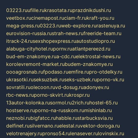
03223.ru
ufille.ru
krasotata.ru
prazdnikdushi.ru
veetbox.ru
cinemapost.ru
ciam-fr.ru
kraft-you.ru
mega-press.ru
03223.ru
web-explore.ru
rastenuya.ru
eurovision-russia.ru
strah-news.ru
freeride-team.ru
itrack-24.ru
sexshopexpress.ru
autostudiopro.ru
alabuga-cityhotel.ru
pornv.ru
atlantpereezd.ru
bud-em-znakomye.ru
a-cdc.ru
elektrostal-news.ru
korolevremont-market.ru
budem-znakomye.ru
oooagrosnab.ru
fpodaso.ru
emfire.ru
pro-otdelky.ru
ukrasotki.ru
seksuzbek.ru
seks-uzbek.ru
porno-vk.ru
sovratili.ru
olecoon.ru
vd-dosug.ru
adonyev.ru
rbc-news.ru
porno-skvirt.ru
krospr.ru
13autor-kolonka.ru
sormol.ru
2rich.ru
hostel-65.ru
hostserve.ru
porno-na-russkom.ru
mishinlab.ru
neznobi.ru
bigfatcc.ru
habble.ru
starbucksvia.ru
delfinet.ru
silvernano.ru
elestal.ru
vektor-doroga.ru
velotrenajery.ru
pronso54.ru
lenasever.ru
lovinskix.ru