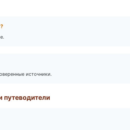
е?
е.
роверенные источники.
и путеводители