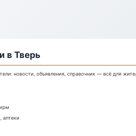
и в Тверь
ели: новости, объявления, справочник — всё для жител
фирм
, аптеки