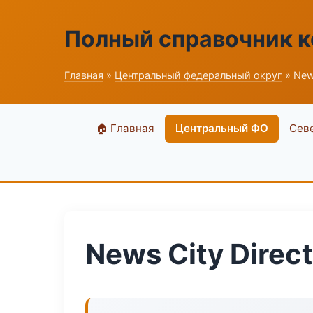
Полный справочник 
Главная
»
Центральный федеральный округ
» News
🏠 Главная
Центральный ФО
Сев
News City Direct