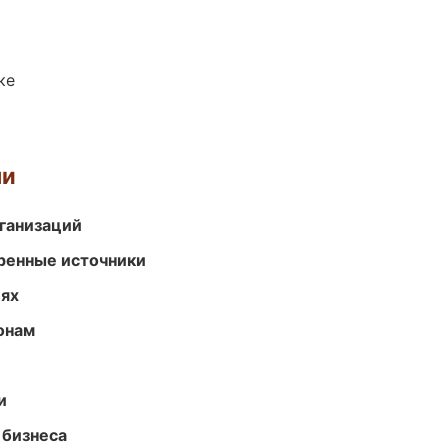
ке
ми
ганизаций
еренные источники
иях
онам
и
 бизнеса