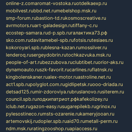
online-z.com
aromat-vostoka.ru
otdelkaexp.ru
mobilvest.ru
bbd.net.ru
mebelshop.msk.ru
smp-forum.ru
bastion-td.ru
kosmoscreative.ru
avrmotors.ru
art-galadesign.ru
tiffany-c.ru
ecostep-samara.ru
d-p.spb.ru
галактика73.рф
sko.com.ru
davitamebel-spb.ru
fotsis.ru
tesiaes.ru
kokoroyari.spb.ru
blesna-kazan.ru
mossilver.ru
lenderoq.ru
sergeydobrin.ru
tochkazvuka.msk.ru
people-of-art.ru
bezzubova.ru
clubtibet.ru
orior-aks.ru
dynamoauto.ru
szk-favorit.ru
carlines.ru
flatnsk.ru
kingbolenskaner.ru
alex-motor.ru
astroline.net.ru
act1.spb.ru
polyglot.com.ru
gidlipetsk.ru
ooo-driada.ru
detsad125.ru
mir-zdoroviya.ru
bruslanovo.ru
siterem.ru
council.spb.ru
лодкипатриот.рф
kafekolizey.ru
iclub.net.ru
gazon-easy.ru
sugarepilekb.ru
grinox.ru
pylesostineco.ru
msts-ozarenie.ru
kameryjooan.ru
artemovskij.ru
dopler.spb.ru
aid70.ru
metall-perm.ru
ndm.msk.ru
ratingzooshop.ru
apiaccess.ru