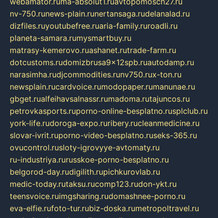
webamator.ru
ma-absolut1.ru
avtopomosch27.ru
nv-750.ru
news-plain.ru
nertansaga.ru
delanalad.ru
dizfiles.ru
youtubefree.ru
aria-family.ru
roadli.ru
planeta-samara.ru
mysmartbuy.ru
matrasy-kemerovo.ru
ashanet.ru
trade-farm.ru
dotcustoms.ru
domizbrusa9x12spb.ru
autodamp.ru
narasimha.ru
djcommodities.ru
nv750.ru
x-ton.ru
newsplain.ru
cardvoice.ru
modopaper.ru
manunae.ru
gbget.ru
alfeihavsalnassr.ru
madoma.ru
tajuncos.ru
petrovkasports.ru
porno-online-besplatno.ru
splclub.ru
york-life.ru
doroga-expo.ru
ribery.ru
cleanmedicine.ru
slovar-ivrit.ru
porno-video-besplatno.ru
seks-365.ru
ovucontrol.ru
sloty-igrovyye-avtomaty.ru
ru-industriya.ru
russkoe-porno-besplatno.ru
belgorod-day.ru
digilith.ru
pichkurovlab.ru
medic-today.ru
taksu.ru
comp123.ru
don-ykt.ru
teensvoice.ru
imgsharing.ru
domashnee-porno.ru
eva-elfie.ru
foto-tur.ru
biz-doska.ru
metropoltravel.ru