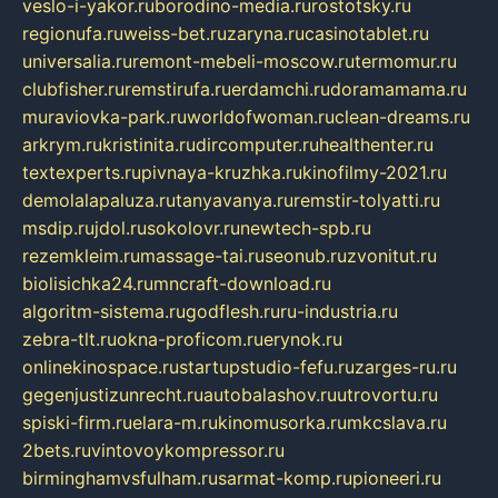
veslo-i-yakor.ru
borodino-media.ru
rostotsky.ru
regionufa.ru
weiss-bet.ru
zaryna.ru
casinotablet.ru
universalia.ru
remont-mebeli-moscow.ru
termomur.ru
clubfisher.ru
remstirufa.ru
erdamchi.ru
doramamama.ru
muraviovka-park.ru
worldofwoman.ru
clean-dreams.ru
arkrym.ru
kristinita.ru
dircomputer.ru
healthenter.ru
textexperts.ru
pivnaya-kruzhka.ru
kinofilmy-2021.ru
demolalapaluza.ru
tanyavanya.ru
remstir-tolyatti.ru
msdip.ru
jdol.ru
sokolovr.ru
newtech-spb.ru
rezemkleim.ru
massage-tai.ru
seonub.ru
zvonitut.ru
biolisichka24.ru
mncraft-download.ru
algoritm-sistema.ru
godflesh.ru
ru-industria.ru
zebra-tlt.ru
okna-proficom.ru
erynok.ru
onlinekinospace.ru
startupstudio-fefu.ru
zarges-ru.ru
gegenjustizunrecht.ru
autobalashov.ru
utrovortu.ru
spiski-firm.ru
elara-m.ru
kinomusorka.ru
mkcslava.ru
2bets.ru
vintovoykompressor.ru
birminghamvsfulham.ru
sarmat-komp.ru
pioneeri.ru