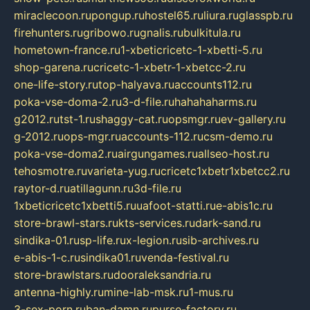
miraclecoon.ru
pongup.ru
hostel65.ru
liura.ru
glasspb.ru
firehunters.ru
gribowo.ru
gnalis.ru
bulkitula.ru
hometown-france.ru
1-xbeticricetc-1-xbetti-5.ru
shop-garena.ru
cricetc-1-xbetr-1-xbetcc-2.ru
one-life-story.ru
top-halyava.ru
accounts112.ru
poka-vse-doma-2.ru
3-d-file.ru
hahahaharms.ru
g2012.ru
tst-1.ru
shaggy-cat.ru
opsmgr.ru
ev-gallery.ru
g-2012.ru
ops-mgr.ru
accounts-112.ru
csm-demo.ru
poka-vse-doma2.ru
airgungames.ru
allseo-host.ru
tehosmotre.ru
varieta-yug.ru
cricetc1xbetr1xbetcc2.ru
raytor-d.ru
atillagunn.ru
3d-file.ru
1xbeticricetc1xbetti5.ru
uafoot-statti.ru
e-abis1c.ru
store-brawl-stars.ru
kts-services.ru
dark-sand.ru
sindika-01.ru
sp-life.ru
x-legion.ru
sib-archives.ru
e-abis-1-c.ru
sindika01.ru
venda-festival.ru
store-brawlstars.ru
dooraleksandria.ru
antenna-highly.ru
mine-lab-msk.ru
1-mus.ru
3-sex-porn.ru
ban-damn.ru
purse-factory.ru