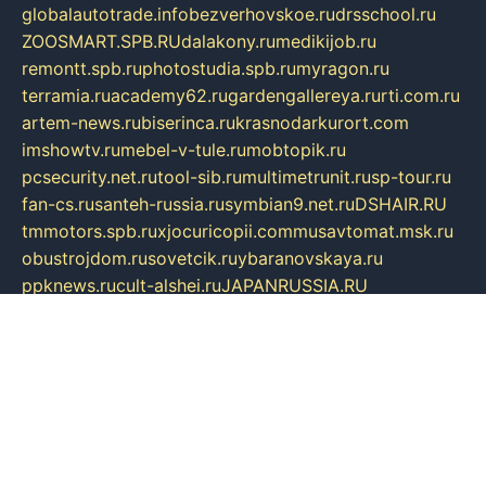
globalautotrade.info
bezverhovskoe.ru
drsschool.ru
ZOOSMART.SPB.RU
dalakony.ru
medikijob.ru
remontt.spb.ru
photostudia.spb.ru
myragon.ru
terramia.ru
academy62.ru
gardengallereya.ru
rti.com.ru
artem-news.ru
biserinca.ru
krasnodarkurort.com
imshowtv.ru
mebel-v-tule.ru
mobtopik.ru
pcsecurity.net.ru
tool-sib.ru
multimetrunit.ru
sp-tour.ru
fan-cs.ru
santeh-russia.ru
symbian9.net.ru
DSHAIR.RU
tmmotors.spb.ru
xjocuricopii.com
musavtomat.msk.ru
obustrojdom.ru
sovetcik.ru
ybaranovskaya.ru
ppknews.ru
cult-alshei.ru
JAPANRUSSIA.RU
proekciyamebel.ru
imper-finans.ru
rim.org.ru
glamourai.ru
brassminus.ru
zabor-pro.ru
ftn.pp.ru
dorogoe58.ru
laimengpacker.ru
kuzova-zapchasti.ru
sageerp.ru
taxodrom.ru
dsrazvitie.ru
hardcity.net.ru
ratinghomegames.ru
topservice25.ru
gubernyan.ru
gtglasslined.ru
ii4.ru
tssport.spb.ru
andorra24.com
blackwallstreet.ru
oboimos.ru
optim-doors.com.ru