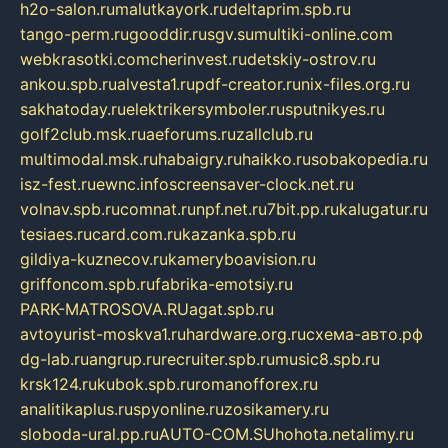
h2o-salon.ru
malutkayork.ru
deltaprim.spb.ru
tango-perm.ru
gooddir.ru
sgv.su
multiki-online.com
webkrasotki.com
cherinvest.ru
detskiy-ostrov.ru
ankou.spb.ru
alvesta1.ru
pdf-creator.ru
nix-files.org.ru
sakhatoday.ru
elektrikersymboler.ru
sputnikyes.ru
golf2club.msk.ru
aeforums.ru
zallclub.ru
multimodal.msk.ru
habaigry.ru
haikko.ru
sobakopedia.ru
isz-fest.ru
ewnc.info
screensaver-clock.net.ru
volnav.spb.ru
comnat.ru
npf.net.ru
7bit.pp.ru
kalugatur.ru
tesiaes.ru
card.com.ru
kazanka.spb.ru
gildiya-kuznecov.ru
kameryboavision.ru
griffoncom.spb.ru
fabrika-emotsiy.ru
PARK-MATROSOVA.RU
agat.spb.ru
avtoyurist-moskva1.ru
hardware.org.ru
схема-авто.рф
dg-lab.ru
angrup.ru
recruiter.spb.ru
music8.spb.ru
krsk124.ru
kubok.spb.ru
romanofforex.ru
analitikaplus.ru
spyonline.ru
zosikamery.ru
sloboda-ural.pp.ru
AUTO-COM.SU
hohota.net
alimy.ru