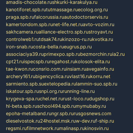
amadis-chocolate.ru
shkurki-karakulya.ru
kanotiforet.spb.ru
tutmassage.ru
ecolog.org.ru
praga.spb.ru
falcorussia.ru
autodoctorservis.ru
kamertondom.spb.ru
net-life.net.ru
avto-vozim.ru
sakhcamera.ru
alliance-electro.spb.ru
stroyavt.ru
controlweb1.ru
tdsak74.ru
kinzozo-ru.ru
kvotka.ru
iron-snab.ru
costa-bella.ru
eugrus.pp.ru
associaciya39.ru
primexpo.spb.ru
bezmorchin.ru
ia2.ru
cpt21.ru
ispecspb.ru
regahost.ru
kolosok-elita.ru
tae-kwon.ru
consrio.com.ru
insiam.ru
avegainfo.ru
archery161.ru
bigencyclica.ru
vlast16.ru
korru.net
sarmiento.spb.su
extelopedia.ru
lammin-suo.spb.ru
iskatour.spb.ru
snpi.org.ru
running-line.ru
krygeva-spa.ru
chel.net.ru
rust-loco.ru
dugshop.ru
hl-beta.spb.ru
school494.spb.ru
mymubaby.ru
epoha-metalband.ru
ngr.spb.ru
rusgosnews.com
dieselvostok.ru
24hostel.msk.ru
w-dev.ru
f-ship.ru
regsmi.ru
filmnetwork.ru
malinasp.ru
kinosvin.ru