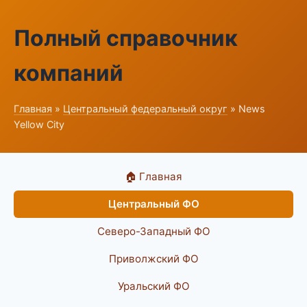
Полный справочник
компаний
Главная
»
Центральный федеральный округ
» News
Yellow City
🏠 Главная
Центральный ФО
Северо-Западный ФО
Приволжский ФО
Уральский ФО