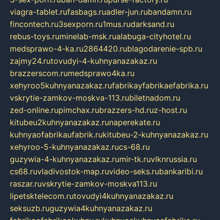
viagra-tablet.ru
fasbags.ru
adler-jun.ru
bandamn.ru
fincontech.ru
3sexporn.ru
1mus.ru
darksand.ru
rebus-toys.ru
minelab-msk.ru
alabuga-cityhotel.ru
medsprawo-4-ka.ru
2864420.ru
blagodarenie-spb.ru
zajmy24.ru
tovudyi-4-kuhnyanazakaz.ru
brazzerscom.ru
medsprawo4ka.ru
xehyroo5kuhnyanazakaz.ru
fabrikayfabrikaefabrika.ru
vskrytie-zamkov-moskva-113.ru
biletnadom.ru
zed-online.ru
pimchax.ru
brazzers-hd.ru
z-host.ru
kitubeu2kuhnyanazakaz.ru
naperekate.ru
kuhnyaofabrikaufabrik.ru
kitubeu-2-kuhnyanazakaz.ru
xehyroo-5-kuhnyanazakaz.ru
cs-68.ru
guzywia-4-kuhnyanazakaz.ru
mir-tk.ru
vlknrussia.ru
cs68.ru
vladivostok-map.ru
video-seks.ru
bankaribi.ru
raszar.ru
vskrytie-zamkov-moskva113.ru
lipetsktelecom.ru
tovudyi4kuhnyanazakaz.ru
seksuzb.ru
guzywia4kuhnyanazakaz.ru