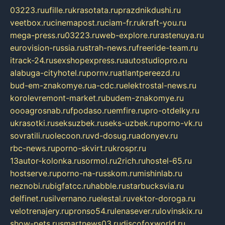
03223.ru
ufille.ru
krasotata.ru
prazdnikdushi.ru
veetbox.ru
cinemapost.ru
ciam-fr.ru
kraft-you.ru
mega-press.ru
03223.ru
web-explore.ru
rastenuya.ru
eurovision-russia.ru
strah-news.ru
freeride-team.ru
itrack-24.ru
sexshopexpress.ru
autostudiopro.ru
alabuga-cityhotel.ru
pornv.ru
atlantpereezd.ru
bud-em-znakomye.ru
a-cdc.ru
elektrostal-news.ru
korolevremont-market.ru
budem-znakomye.ru
oooagrosnab.ru
fpodaso.ru
emfire.ru
pro-otdelky.ru
ukrasotki.ru
seksuzbek.ru
seks-uzbek.ru
porno-vk.ru
sovratili.ru
olecoon.ru
vd-dosug.ru
adonyev.ru
rbc-news.ru
porno-skvirt.ru
krospr.ru
13autor-kolonka.ru
sormol.ru
2rich.ru
hostel-65.ru
hostserve.ru
porno-na-russkom.ru
mishinlab.ru
neznobi.ru
bigfatcc.ru
habble.ru
starbucksvia.ru
delfinet.ru
silvernano.ru
elestal.ru
vektor-doroga.ru
velotrenajery.ru
pronso54.ru
lenasever.ru
lovinskix.ru
show-pets.ru
smartnews03.ru
discofoxworld.ru