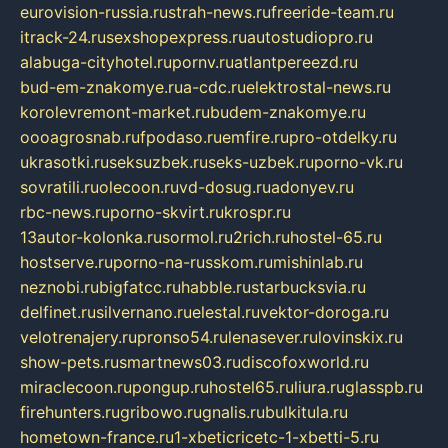
eurovision-russia.ru
strah-news.ru
freeride-team.ru
itrack-24.ru
sexshopexpress.ru
autostudiopro.ru
alabuga-cityhotel.ru
pornv.ru
atlantpereezd.ru
bud-em-znakomye.ru
a-cdc.ru
elektrostal-news.ru
korolevremont-market.ru
budem-znakomye.ru
oooagrosnab.ru
fpodaso.ru
emfire.ru
pro-otdelky.ru
ukrasotki.ru
seksuzbek.ru
seks-uzbek.ru
porno-vk.ru
sovratili.ru
olecoon.ru
vd-dosug.ru
adonyev.ru
rbc-news.ru
porno-skvirt.ru
krospr.ru
13autor-kolonka.ru
sormol.ru
2rich.ru
hostel-65.ru
hostserve.ru
porno-na-russkom.ru
mishinlab.ru
neznobi.ru
bigfatcc.ru
habble.ru
starbucksvia.ru
delfinet.ru
silvernano.ru
elestal.ru
vektor-doroga.ru
velotrenajery.ru
pronso54.ru
lenasever.ru
lovinskix.ru
show-pets.ru
smartnews03.ru
discofoxworld.ru
miraclecoon.ru
pongup.ru
hostel65.ru
liura.ru
glasspb.ru
firehunters.ru
gribowo.ru
gnalis.ru
bulkitula.ru
hometown-france.ru
1-xbeticricetc-1-xbetti-5.ru