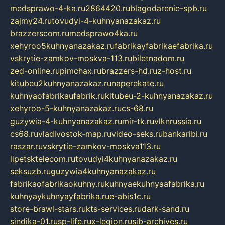
medsprawo-4-ka.ru
2864420.ru
blagodarenie-spb.ru
zajmy24.ru
tovudyi-4-kuhnyanazakaz.ru
brazzerscom.ru
medsprawo4ka.ru
xehyroo5kuhnyanazakaz.ru
fabrikayfabrikaefabrika.ru
vskrytie-zamkov-moskva-113.ru
biletnadom.ru
zed-online.ru
pimchax.ru
brazzers-hd.ru
z-host.ru
kitubeu2kuhnyanazakaz.ru
naperekate.ru
kuhnyaofabrikaufabrik.ru
kitubeu-2-kuhnyanazakaz.ru
xehyroo-5-kuhnyanazakaz.ru
cs-68.ru
guzywia-4-kuhnyanazakaz.ru
mir-tk.ru
vlknrussia.ru
cs68.ru
vladivostok-map.ru
video-seks.ru
bankaribi.ru
raszar.ru
vskrytie-zamkov-moskva113.ru
lipetsktelecom.ru
tovudyi4kuhnyanazakaz.ru
seksuzb.ru
guzywia4kuhnyanazakaz.ru
fabrikaofabrikaokuhny.ru
kuhnyaekuhnyaafabrika.ru
kuhnyaykuhnyayfabrika.ru
e-abis1c.ru
store-brawl-stars.ru
kts-services.ru
dark-sand.ru
sindika-01.ru
sp-life.ru
x-legion.ru
sib-archives.ru