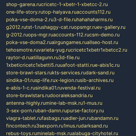
shop-garena.ru
cricetc-1-xbetr-1-xbetcc-2.ru
one-life-story.ru
top-halyava.ru
accounts112.ru
poka-vse-doma-2.ru
3-d-file.ru
hahahaharms.ru
g2012.ru
tst-1.ru
shaggy-cat.ru
opsmgr.ru
ev-gallery.ru
g-2012.ru
ops-mgr.ru
accounts-112.ru
csm-demo.ru
poka-vse-doma2.ru
airgungames.ru
allseo-host.ru
tehosmotre.ru
varieta-yug.ru
cricetc1xbetr1xbetcc2.ru
raytor-d.ru
atillagunn.ru
3d-file.ru
1xbeticricetc1xbetti5.ru
uafoot-statti.ru
e-abis1c.ru
store-brawl-stars.ru
kts-services.ru
dark-sand.ru
sindika-01.ru
sp-life.ru
x-legion.ru
sib-archives.ru
e-abis-1-c.ru
sindika01.ru
venda-festival.ru
store-brawlstars.ru
dooraleksandria.ru
antenna-highly.ru
mine-lab-msk.ru
1-mus.ru
3-sex-porn.ru
ban-damn.ru
purse-factory.ru
viagra-tablet.ru
fasbags.ru
adler-jun.ru
bandamn.ru
fincontech.ru
3sexporn.ru
1mus.ru
darksand.ru
rebus-toys.ru
minelab-msk.ru
alabuga-cityhotel.ru