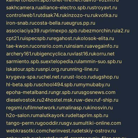
sakhcamera.ru
alliance-electro.spb.ru
stroyavt.ru
controlweb1.ru
tdsak74.ru
kinzozo-ru.ru
kvotka.ru
iron-snab.ru
costa-bella.ru
eugrus.pp.ru
associaciya39.ru
primexpo.spb.ru
bezmorchin.ru
ia2.ru
cpt21.ru
ispecspb.ru
regahost.ru
kolosok-elita.ru
tae-kwon.ru
consrio.com.ru
insiam.ru
avegainfo.ru
archery161.ru
bigencyclica.ru
vlast16.ru
korru.net
sarmiento.spb.su
extelopedia.ru
lammin-suo.spb.ru
iskatour.spb.ru
snpi.org.ru
running-line.ru
krygeva-spa.ru
chel.net.ru
rust-loco.ru
dugshop.ru
hl-beta.spb.ru
school494.spb.ru
mymubaby.ru
epoha-metalband.ru
ngr.spb.ru
rusgosnews.com
dieselvostok.ru
24hostel.msk.ru
w-dev.ru
f-ship.ru
regsmi.ru
filmnetwork.ru
malinasp.ru
kinosvin.ru
h2o-salon.ru
malutkayork.ru
deltaprim.spb.ru
tango-perm.ru
gooddir.ru
sgv.su
multiki-online.com
webkrasotki.com
cherinvest.ru
detskiy-ostrov.ru