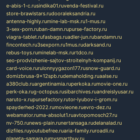
e-abis-1-c.ru
sindika01.ru
venda-festival.ru
store-brawlstars.ru
dooraleksandria.ru
antenna-highly.ru
mine-lab-msk.ru
1-mus.ru
3-sex-porn.ru
ban-damn.ru
purse-factory.ru
viagra-tablet.ru
fasbags.ru
adler-jun.ru
bandamn.ru
fincontech.ru
3sexporn.ru
1mus.ru
darksand.ru
rebus-toys.ru
minelab-msk.ru
rtdco.ru
seo-prodvizhenie-sajtov-stroitelnyh-kompanij.ru
card-voice.ru
rulonnyygazon177.ru
snow-guard.ru
domizbrusa-9x12spb.ru
demaholding.ru
aalse.ru
a380club.ru
argentinamia.ru
perkoka.ru
movie-one.ru
perk-oka.ru
g-octopus.ru
sibarchives.ru
andreislyusar.ru
naruto-x.ru
pursefactory.ru
tor-lyubov-i-grom.ru
spayderhed-2022.ru
movieone.ru
evro-dez.ru
webamator.ru
ma-absolut1.ru
avtopomosch27.ru
nv-750.ru
news-plain.ru
nertansaga.ru
delanalad.ru
dizfiles.ru
youtubefree.ru
aria-family.ru
roadli.ru
planeta-samara.ru
mysmartbuy.ru