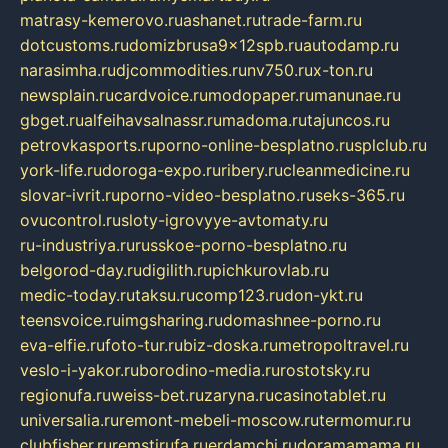
matrasy-kemerovo.ru
ashanet.ru
trade-farm.ru
dotcustoms.ru
domizbrusa9x12spb.ru
autodamp.ru
narasimha.ru
djcommodities.ru
nv750.ru
x-ton.ru
newsplain.ru
cardvoice.ru
modopaper.ru
manunae.ru
gbget.ru
alfeihavsalnassr.ru
madoma.ru
tajuncos.ru
petrovkasports.ru
porno-online-besplatno.ru
splclub.ru
york-life.ru
doroga-expo.ru
ribery.ru
cleanmedicine.ru
slovar-ivrit.ru
porno-video-besplatno.ru
seks-365.ru
ovucontrol.ru
sloty-igrovyye-avtomaty.ru
ru-industriya.ru
russkoe-porno-besplatno.ru
belgorod-day.ru
digilith.ru
pichkurovlab.ru
medic-today.ru
taksu.ru
comp123.ru
don-ykt.ru
teensvoice.ru
imgsharing.ru
domashnee-porno.ru
eva-elfie.ru
foto-tur.ru
biz-doska.ru
metropoltravel.ru
veslo-i-yakor.ru
borodino-media.ru
rostotsky.ru
regionufa.ru
weiss-bet.ru
zaryna.ru
casinotablet.ru
universalia.ru
remont-mebeli-moscow.ru
termomur.ru
clubfisher.ru
remstirufa.ru
erdamchi.ru
doramamama.ru