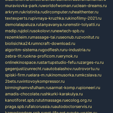
muraviovka-park.ru
worldofwoman.ru
clean-dreams.ru
arkrym.ru
kristinita.ru
dircomputer.ru
healthenter.ru
textexperts.ru
pivnaya-kruzhka.ru
kinofilmy-2021.ru
demolalapaluza.ru
tanyavanya.ru
remstir-tolyatti.ru
msdip.ru
jdol.ru
sokolovr.ru
newtech-spb.ru
rezemkleim.ru
massage-tai.ru
seonub.ru
zvonitut.ru
biolisichka24.ru
mncraft-download.ru
algoritm-sistema.ru
godflesh.ru
ru-industria.ru
zebra-tlt.ru
okna-proficom.ru
erynok.ru
onlinekinospace.ru
startupstudio-fefu.ru
zarges-ru.ru
gegenjustizunrecht.ru
autobalashov.ru
utrovortu.ru
spiski-firm.ru
elara-m.ru
kinomusorka.ru
mkcslava.ru
2bets.ru
vintovoykompressor.ru
birminghamvsfulham.ru
sarmat-komp.ru
pioneeri.ru
amadis-chocolate.ru
shkurki-karakulya.ru
kanotiforet.spb.ru
tutmassage.ru
ecolog.org.ru
praga.spb.ru
falcorussia.ru
autodoctorservis.ru
kamertondom.spb.ru
net-life.net.ru
avto-vozim.ru