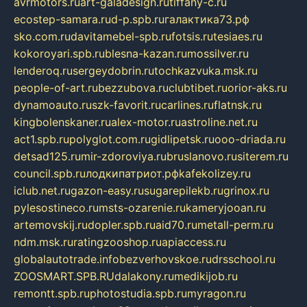
avrmotors.ru
art-galadesign.ru
tiffany-c.ru
ecostep-samara.ru
d-p.spb.ru
галактика73.рф
sko.com.ru
davitamebel-spb.ru
fotsis.ru
tesiaes.ru
kokoroyari.spb.ru
blesna-kazan.ru
mossilver.ru
lenderoq.ru
sergeydobrin.ru
tochkazvuka.msk.ru
people-of-art.ru
bezzubova.ru
clubtibet.ru
orior-aks.ru
dynamoauto.ru
szk-favorit.ru
carlines.ru
flatnsk.ru
kingbolenskaner.ru
alex-motor.ru
astroline.net.ru
act1.spb.ru
polyglot.com.ru
gidlipetsk.ru
ooo-driada.ru
detsad125.ru
mir-zdoroviya.ru
bruslanovo.ru
siterem.ru
council.spb.ru
лодкипатриот.рф
kafekolizey.ru
iclub.net.ru
gazon-easy.ru
sugarepilekb.ru
grinox.ru
pylesostineco.ru
msts-ozarenie.ru
kameryjooan.ru
artemovskij.ru
dopler.spb.ru
aid70.ru
metall-perm.ru
ndm.msk.ru
ratingzooshop.ru
apiaccess.ru
globalautotrade.info
bezverhovskoe.ru
drsschool.ru
ZOOSMART.SPB.RU
dalakony.ru
medikijob.ru
remontt.spb.ru
photostudia.spb.ru
myragon.ru