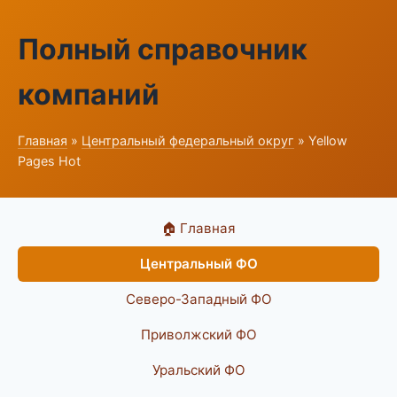
Полный справочник
компаний
Главная
»
Центральный федеральный округ
» Yellow
Pages Hot
🏠 Главная
Центральный ФО
Северо-Западный ФО
Приволжский ФО
Уральский ФО