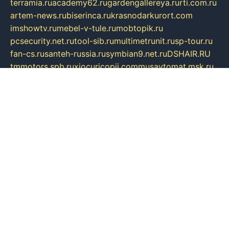
terramia.ru
academy62.ru
gardengallereya.ru
rti.com.ru
artem-news.ru
biserinca.ru
krasnodarkurort.com
imshowtv.ru
mebel-v-tule.ru
mobtopik.ru
pcsecurity.net.ru
tool-sib.ru
multimetrunit.ru
sp-tour.ru
fan-cs.ru
santeh-russia.ru
symbian9.net.ru
DSHAIR.RU
tmmotors.spb.ru
xjocuricopii.com
musavtomat.msk.ru
obustrojdom.ru
sovetcik.ru
ybaranovskaya.ru
ppknews.ru
cult-alshei.ru
JAPANRUSSIA.RU
proekciyamebel.ru
imper-finans.ru
rim.org.ru
glamourai.ru
brassminus.ru
zabor-pro.ru
ftn.pp.ru
dorogoe58.ru
laimengpacker.ru
kuzova-zapchasti.ru
sageerp.ru
taxodrom.ru
dsrazvitie.ru
hardcity.net.ru
ratinghomegames.ru
topservice25.ru
gubernyan.ru
gtglasslined.ru
ii4.ru
tssport.spb.ru
andorra24.com
blackwallstreet.ru
oboimos.ru
optim-doors.com.ru
ikuch.ru
nycr.org.ru
npa21.ru
vremya-ch.spb.ru
desert000.ru
ivtorgi.ru
ifiori.ru
catalog-statei.ru
dcv.org.ru
spetsmaster174.ru
ipkameryhiseeu.ru