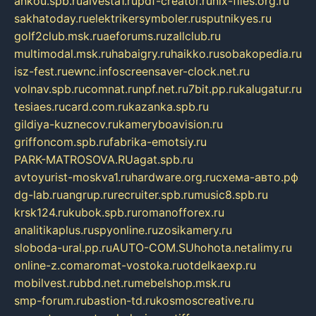
ankou.spb.ru
alvesta1.ru
pdf-creator.ru
nix-files.org.ru
sakhatoday.ru
elektrikersymboler.ru
sputnikyes.ru
golf2club.msk.ru
aeforums.ru
zallclub.ru
multimodal.msk.ru
habaigry.ru
haikko.ru
sobakopedia.ru
isz-fest.ru
ewnc.info
screensaver-clock.net.ru
volnav.spb.ru
comnat.ru
npf.net.ru
7bit.pp.ru
kalugatur.ru
tesiaes.ru
card.com.ru
kazanka.spb.ru
gildiya-kuznecov.ru
kameryboavision.ru
griffoncom.spb.ru
fabrika-emotsiy.ru
PARK-MATROSOVA.RU
agat.spb.ru
avtoyurist-moskva1.ru
hardware.org.ru
схема-авто.рф
dg-lab.ru
angrup.ru
recruiter.spb.ru
music8.spb.ru
krsk124.ru
kubok.spb.ru
romanofforex.ru
analitikaplus.ru
spyonline.ru
zosikamery.ru
sloboda-ural.pp.ru
AUTO-COM.SU
hohota.net
alimy.ru
online-z.com
aromat-vostoka.ru
otdelkaexp.ru
mobilvest.ru
bbd.net.ru
mebelshop.msk.ru
smp-forum.ru
bastion-td.ru
kosmoscreative.ru