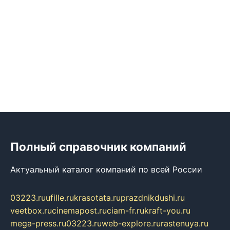
Полный справочник компаний
Актуальный каталог компаний по всей России
03223.ru
ufille.ru
krasotata.ru
prazdnikdushi.ru
veetbox.ru
cinemapost.ru
ciam-fr.ru
kraft-you.ru
mega-press.ru
03223.ru
web-explore.ru
rastenuya.ru