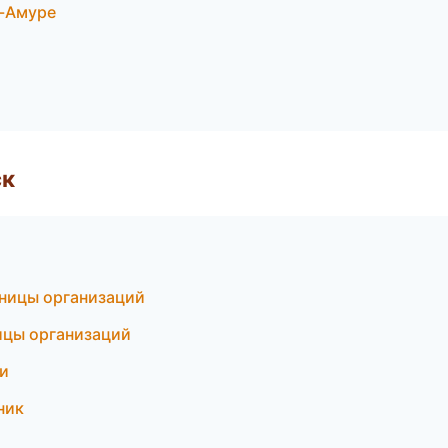
а-Амуре
ск
аницы организаций
ицы организаций
ки
ник