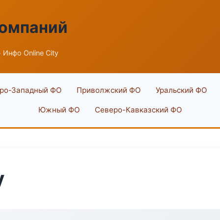
компаний
 Инфо Online City
ро-Западный ФО
Приволжский ФО
Уральский ФО
Южный ФО
Северо-Кавказский ФО
y