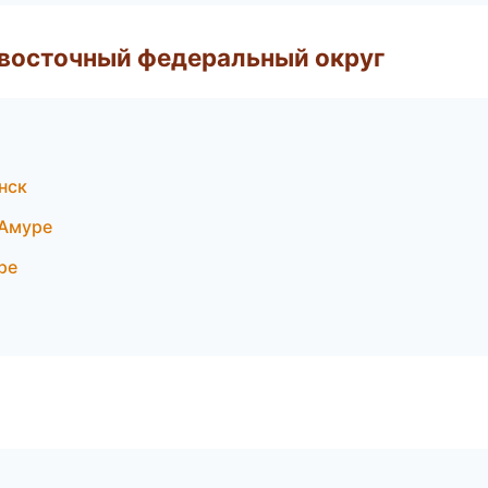
евосточный федеральный округ
нск
-Амуре
ре