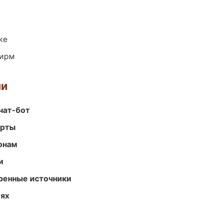
ке
фирм
ми
чат-бот
арты
онам
и
еренные источники
иях