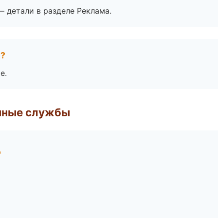
— детали в разделе Реклама.
е?
е.
чные службы
р