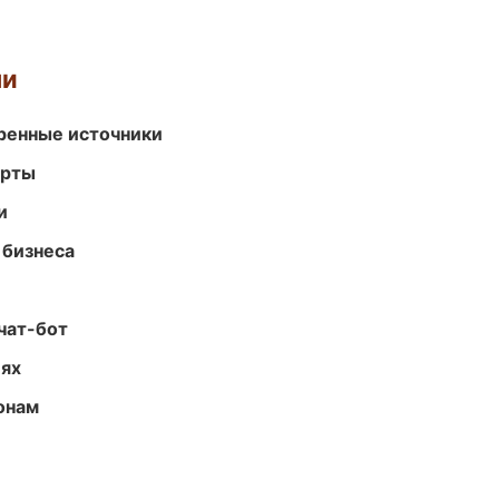
ми
еренные источники
арты
и
 бизнеса
чат-бот
иях
онам