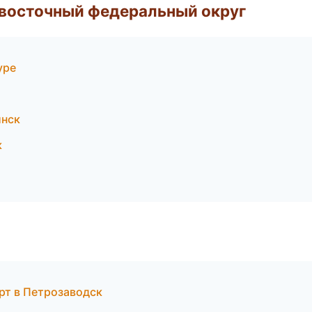
евосточный федеральный округ
уре
инск
к
орт в Петрозаводск