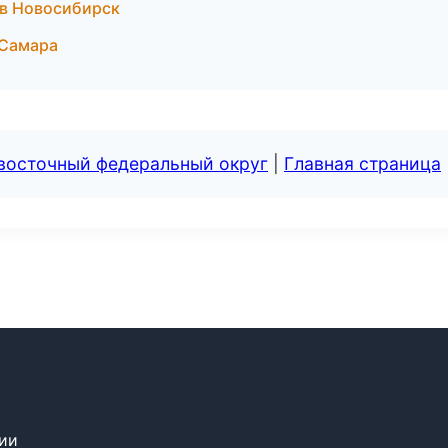
 в Новосибирск
 Самара
евосточный федеральный округ
|
Главная страница
сии