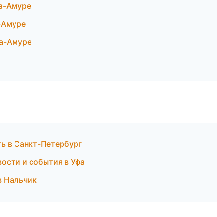
на-Амуре
-Амуре
на-Амуре
ть в Санкт-Петербург
вости и события в Уфа
в Нальчик