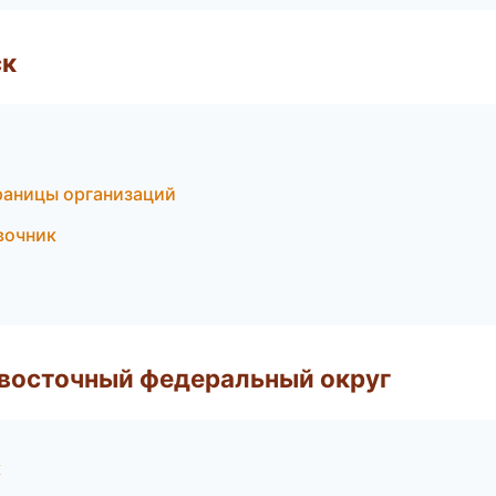
ск
раницы организаций
вочник
евосточный федеральный округ
к