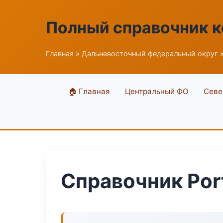
Полный справочник 
Главная
»
Дальневосточный федеральный округ
»
🏠 Главная
Центральный ФО
Севе
Справочник Port