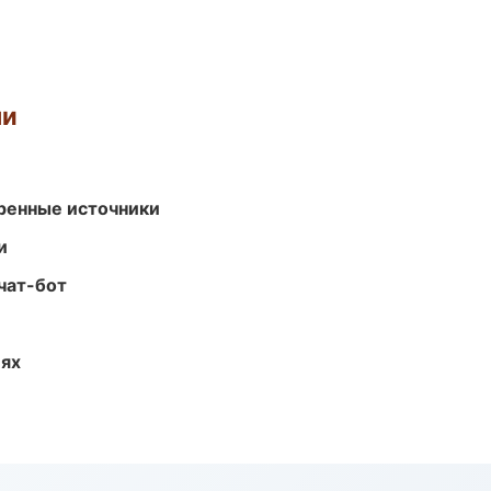
ми
еренные источники
и
чат-бот
иях