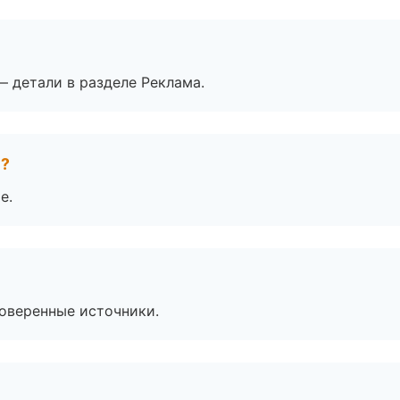
— детали в разделе Реклама.
е?
е.
роверенные источники.