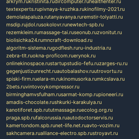
arkrym.ru
kristinita.ru
dircomputer.ru
healthenter.ru
textexperts.ru
pivnaya-kruzhka.ru
kinofilmy-2021.ru
demolalapaluza.ru
tanyavanya.ru
remstir-tolyatti.ru
msdip.ru
jdol.ru
sokolovr.ru
newtech-spb.ru
rezemkleim.ru
massage-tai.ru
seonub.ru
zvonitut.ru
biolisichka24.ru
mncraft-download.ru
algoritm-sistema.ru
godflesh.ru
ru-industria.ru
zebra-tlt.ru
okna-proficom.ru
erynok.ru
onlinekinospace.ru
startupstudio-fefu.ru
zarges-ru.ru
gegenjustizunrecht.ru
autobalashov.ru
utrovortu.ru
spiski-firm.ru
elara-m.ru
kinomusorka.ru
mkcslava.ru
2bets.ru
vintovoykompressor.ru
birminghamvsfulham.ru
sarmat-komp.ru
pioneeri.ru
amadis-chocolate.ru
shkurki-karakulya.ru
kanotiforet.spb.ru
tutmassage.ru
ecolog.org.ru
praga.spb.ru
falcorussia.ru
autodoctorservis.ru
kamertondom.spb.ru
net-life.net.ru
avto-vozim.ru
sakhcamera.ru
alliance-electro.spb.ru
stroyavt.ru