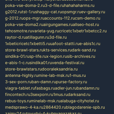
poka-vse-doma-2.ru
3-d-file.ru
hahahaharms.ru
g2012.ru
tst-1.ru
shaggy-cat.ru
opsmgr.ru
ev-gallery.ru
g-2012.ru
ops-mgr.ru
accounts-112.ru
csm-demo.ru
poka-vse-doma2.ru
airgungames.ru
allseo-host.ru
tehosmotre.ru
varieta-yug.ru
cricetc1xbetr1xbetcc2.ru
raytor-d.ru
atillagunn.ru
3d-file.ru
1xbeticricetc1xbetti5.ru
uafoot-statti.ru
e-abis1c.ru
store-brawl-stars.ru
kts-services.ru
dark-sand.ru
sindika-01.ru
sp-life.ru
x-legion.ru
sib-archives.ru
e-abis-1-c.ru
sindika01.ru
venda-festival.ru
store-brawlstars.ru
dooraleksandria.ru
antenna-highly.ru
mine-lab-msk.ru
1-mus.ru
3-sex-porn.ru
ban-damn.ru
purse-factory.ru
viagra-tablet.ru
fasbags.ru
adler-jun.ru
bandamn.ru
fincontech.ru
3sexporn.ru
1mus.ru
darksand.ru
rebus-toys.ru
minelab-msk.ru
alabuga-cityhotel.ru
medsprawo-4-ka.ru
2864420.ru
blagodarenie-spb.ru
zajmy24.ru
tovudyi-4-kuhnyanazakaz.ru