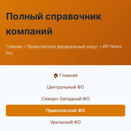
Полный справочник
компаний
Главная
»
Приволжский федеральный округ
» ИП News
Pro
🏠 Главная
Центральный ФО
Северо-Западный ФО
Приволжский ФО
Уральский ФО