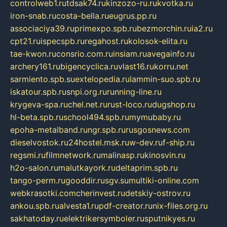
controlweb1.ru
tdsak74.ru
kinzozo-ru.ru
kvotka.ru
iron-snab.ru
costa-bella.ru
eugrus.pp.ru
associaciya39.ru
primexpo.spb.ru
bezmorchin.ru
ia2.ru
cpt21.ru
ispecspb.ru
regahost.ru
kolosok-elita.ru
tae-kwon.ru
consrio.com.ru
insiam.ru
avegainfo.ru
archery161.ru
bigencyclica.ru
vlast16.ru
korru.net
sarmiento.spb.su
extelopedia.ru
lammin-suo.spb.ru
iskatour.spb.ru
snpi.org.ru
running-line.ru
krygeva-spa.ru
chel.net.ru
rust-loco.ru
dugshop.ru
hl-beta.spb.ru
school494.spb.ru
mymubaby.ru
epoha-metalband.ru
ngr.spb.ru
rusgosnews.com
dieselvostok.ru
24hostel.msk.ru
w-dev.ru
f-ship.ru
regsmi.ru
filmnetwork.ru
malinasp.ru
kinosvin.ru
h2o-salon.ru
malutkayork.ru
deltaprim.spb.ru
tango-perm.ru
gooddir.ru
sgv.su
multiki-online.com
webkrasotki.com
cherinvest.ru
detskiy-ostrov.ru
ankou.spb.ru
alvesta1.ru
pdf-creator.ru
nix-files.org.ru
sakhatoday.ru
elektrikersymboler.ru
sputnikyes.ru