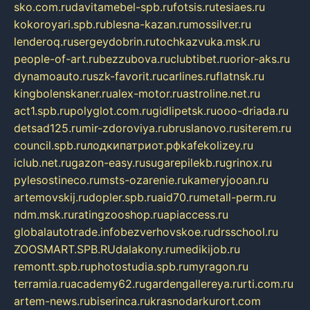
sko.com.ru
davitamebel-spb.ru
fotsis.ru
tesiaes.ru
kokoroyari.spb.ru
blesna-kazan.ru
mossilver.ru
lenderoq.ru
sergeydobrin.ru
tochkazvuka.msk.ru
people-of-art.ru
bezzubova.ru
clubtibet.ru
orior-aks.ru
dynamoauto.ru
szk-favorit.ru
carlines.ru
flatnsk.ru
kingbolenskaner.ru
alex-motor.ru
astroline.net.ru
act1.spb.ru
polyglot.com.ru
gidlipetsk.ru
ooo-driada.ru
detsad125.ru
mir-zdoroviya.ru
bruslanovo.ru
siterem.ru
council.spb.ru
лодкипатриот.рф
kafekolizey.ru
iclub.net.ru
gazon-easy.ru
sugarepilekb.ru
grinox.ru
pylesostineco.ru
msts-ozarenie.ru
kameryjooan.ru
artemovskij.ru
dopler.spb.ru
aid70.ru
metall-perm.ru
ndm.msk.ru
ratingzooshop.ru
apiaccess.ru
globalautotrade.info
bezverhovskoe.ru
drsschool.ru
ZOOSMART.SPB.RU
dalakony.ru
medikijob.ru
remontt.spb.ru
photostudia.spb.ru
myragon.ru
terramia.ru
academy62.ru
gardengallereya.ru
rti.com.ru
artem-news.ru
biserinca.ru
krasnodarkurort.com