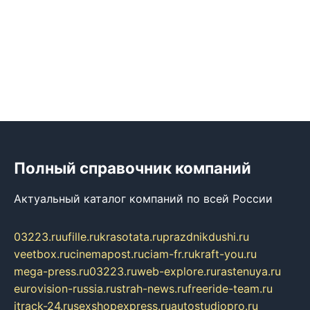
Полный справочник компаний
Актуальный каталог компаний по всей России
03223.ru
ufille.ru
krasotata.ru
prazdnikdushi.ru
veetbox.ru
cinemapost.ru
ciam-fr.ru
kraft-you.ru
mega-press.ru
03223.ru
web-explore.ru
rastenuya.ru
eurovision-russia.ru
strah-news.ru
freeride-team.ru
itrack-24.ru
sexshopexpress.ru
autostudiopro.ru