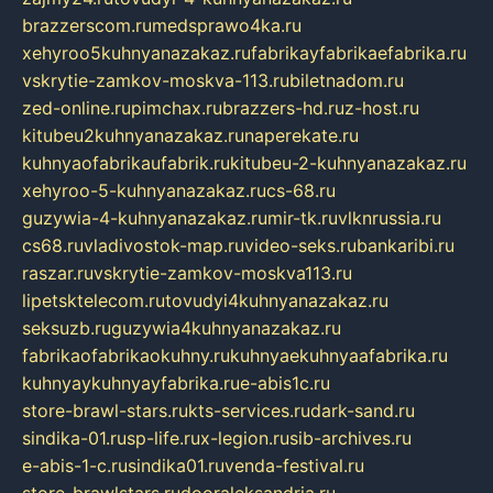
brazzerscom.ru
medsprawo4ka.ru
xehyroo5kuhnyanazakaz.ru
fabrikayfabrikaefabrika.ru
vskrytie-zamkov-moskva-113.ru
biletnadom.ru
zed-online.ru
pimchax.ru
brazzers-hd.ru
z-host.ru
kitubeu2kuhnyanazakaz.ru
naperekate.ru
kuhnyaofabrikaufabrik.ru
kitubeu-2-kuhnyanazakaz.ru
xehyroo-5-kuhnyanazakaz.ru
cs-68.ru
guzywia-4-kuhnyanazakaz.ru
mir-tk.ru
vlknrussia.ru
cs68.ru
vladivostok-map.ru
video-seks.ru
bankaribi.ru
raszar.ru
vskrytie-zamkov-moskva113.ru
lipetsktelecom.ru
tovudyi4kuhnyanazakaz.ru
seksuzb.ru
guzywia4kuhnyanazakaz.ru
fabrikaofabrikaokuhny.ru
kuhnyaekuhnyaafabrika.ru
kuhnyaykuhnyayfabrika.ru
e-abis1c.ru
store-brawl-stars.ru
kts-services.ru
dark-sand.ru
sindika-01.ru
sp-life.ru
x-legion.ru
sib-archives.ru
e-abis-1-c.ru
sindika01.ru
venda-festival.ru