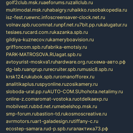
golf2club.msk.ru
aeforums.ru
zallclub.ru
multimodal.msk.ru
habaigry.ru
haikko.ru
sobakopedia.ru
isz-fest.ru
ewnc.info
screensaver-clock.net.ru
volnav.spb.ru
comnat.ru
npf.net.ru
7bit.pp.ru
kalugatur.ru
tesiaes.ru
card.com.ru
kazanka.spb.ru
gildiya-kuznecov.ru
kameryboavision.ru
griffoncom.spb.ru
fabrika-emotsiy.ru
PARK-MATROSOVA.RU
agat.spb.ru
avtoyurist-moskva1.ru
hardware.org.ru
схема-авто.рф
dg-lab.ru
angrup.ru
recruiter.spb.ru
music8.spb.ru
krsk124.ru
kubok.spb.ru
romanofforex.ru
analitikaplus.ru
spyonline.ru
zosikamery.ru
sloboda-ural.pp.ru
AUTO-COM.SU
hohota.net
alimy.ru
online-z.com
aromat-vostoka.ru
otdelkaexp.ru
mobilvest.ru
bbd.net.ru
mebelshop.msk.ru
smp-forum.ru
bastion-td.ru
kosmoscreative.ru
avrmotors.ru
art-galadesign.ru
tiffany-c.ru
ecostep-samara.ru
d-p.spb.ru
галактика73.рф