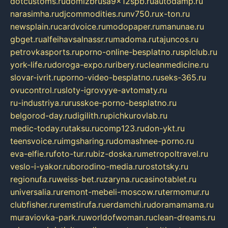
dotcustoms.ru
domizbrusa9x12spb.ru
autodamp.ru
narasimha.ru
djcommodities.ru
nv750.ru
x-ton.ru
newsplain.ru
cardvoice.ru
modopaper.ru
manunae.ru
gbget.ru
alfeihavsalnassr.ru
madoma.ru
tajuncos.ru
petrovkasports.ru
porno-online-besplatno.ru
splclub.ru
york-life.ru
doroga-expo.ru
ribery.ru
cleanmedicine.ru
slovar-ivrit.ru
porno-video-besplatno.ru
seks-365.ru
ovucontrol.ru
sloty-igrovyye-avtomaty.ru
ru-industriya.ru
russkoe-porno-besplatno.ru
belgorod-day.ru
digilith.ru
pichkurovlab.ru
medic-today.ru
taksu.ru
comp123.ru
don-ykt.ru
teensvoice.ru
imgsharing.ru
domashnee-porno.ru
eva-elfie.ru
foto-tur.ru
biz-doska.ru
metropoltravel.ru
veslo-i-yakor.ru
borodino-media.ru
rostotsky.ru
regionufa.ru
weiss-bet.ru
zaryna.ru
casinotablet.ru
universalia.ru
remont-mebeli-moscow.ru
termomur.ru
clubfisher.ru
remstirufa.ru
erdamchi.ru
doramamama.ru
muraviovka-park.ru
worldofwoman.ru
clean-dreams.ru