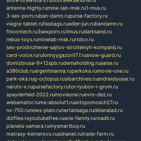
store-brawlstars.ru
dooraleksandria.ru
antenna-highly.ru
mine-lab-msk.ru
1-mus.ru
3-sex-porn.ru
ban-damn.ru
purse-factory.ru
viagra-tablet.ru
fasbags.ru
adler-jun.ru
bandamn.ru
fincontech.ru
3sexporn.ru
1mus.ru
darksand.ru
rebus-toys.ru
minelab-msk.ru
rtdco.ru
seo-prodvizhenie-sajtov-stroitelnyh-kompanij.ru
card-voice.ru
rulonnyygazon177.ru
snow-guard.ru
domizbrusa-9x12spb.ru
demaholding.ru
aalse.ru
a380club.ru
argentinamia.ru
perkoka.ru
movie-one.ru
perk-oka.ru
g-octopus.ru
sibarchives.ru
andreislyusar.ru
naruto-x.ru
pursefactory.ru
tor-lyubov-i-grom.ru
spayderhed-2022.ru
movieone.ru
evro-dez.ru
webamator.ru
ma-absolut1.ru
avtopomosch27.ru
nv-750.ru
news-plain.ru
nertansaga.ru
delanalad.ru
dizfiles.ru
youtubefree.ru
aria-family.ru
roadli.ru
planeta-samara.ru
mysmartbuy.ru
matrasy-kemerovo.ru
ashanet.ru
trade-farm.ru