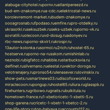
alabuga-cityhotel.ru
pornv.ru
atlantpereezd.ru
bud-em-znakomye.ru
a-cdc.ru
elektrostal-news.ru
korolevremont-market.ru
budem-znakomye.ru
oooagrosnab.ru
fpodaso.ru
emfire.ru
pro-otdelky.ru
ukrasotki.ru
seksuzbek.ru
seks-uzbek.ru
porno-vk.ru
sovratili.ru
olecoon.ru
vd-dosug.ru
adonyev.ru
rbc-news.ru
porno-skvirt.ru
krospr.ru
13autor-kolonka.ru
sormol.ru
2rich.ru
hostel-65.ru
hostserve.ru
porno-na-russkom.ru
mishinlab.ru
neznobi.ru
bigfatcc.ru
habble.ru
starbucksvia.ru
delfinet.ru
silvernano.ru
elestal.ru
vektor-doroga.ru
velotrenajery.ru
pronso54.ru
lenasever.ru
lovinskix.ru
show-pets.ru
smartnews03.ru
discofoxworld.ru
miraclecoon.ru
pongup.ru
hostel65.ru
liura.ru
glasspb.ru
firehunters.ru
gribowo.ru
gnalis.ru
bulkitula.ru
hometown-france.ru
1-xbeticricetc-1-xbetti-5.ru
shop-garena.ru
cricetc-1-xbetr-1-xbetcc-2.ru
one-life-story.ru
top-halyava.ru
accounts112.ru