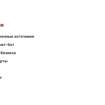
ми
еренные источники
чат-бот
 бизнеса
арты
и