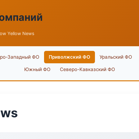
компаний
low Yellow News
ро-Западный ФО
Приволжский ФО
Уральский ФО
Южный ФО
Северо-Кавказский ФО
ews