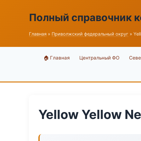
Полный справочник 
Главная
»
Приволжский федеральный округ
» Yel
🏠 Главная
Центральный ФО
Севе
Yellow Yellow N