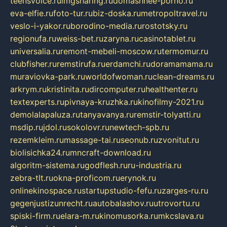
teensvoice.ru
imgsharing.ru
domashnee-porno.ru
eva-elfie.ru
foto-tur.ru
biz-doska.ru
metropoltravel.ru
veslo-i-yakor.ru
borodino-media.ru
rostotsky.ru
regionufa.ru
weiss-bet.ru
zaryna.ru
casinotablet.ru
universalia.ru
remont-mebeli-moscow.ru
termomur.ru
clubfisher.ru
remstirufa.ru
erdamchi.ru
doramamama.ru
muraviovka-park.ru
worldofwoman.ru
clean-dreams.ru
arkrym.ru
kristinita.ru
dircomputer.ru
healthenter.ru
textexperts.ru
pivnaya-kruzhka.ru
kinofilmy-2021.ru
demolalapaluza.ru
tanyavanya.ru
remstir-tolyatti.ru
msdip.ru
jdol.ru
sokolovr.ru
newtech-spb.ru
rezemkleim.ru
massage-tai.ru
seonub.ru
zvonitut.ru
biolisichka24.ru
mncraft-download.ru
algoritm-sistema.ru
godflesh.ru
ru-industria.ru
zebra-tlt.ru
okna-proficom.ru
erynok.ru
onlinekinospace.ru
startupstudio-fefu.ru
zarges-ru.ru
gegenjustizunrecht.ru
autobalashov.ru
utrovortu.ru
spiski-firm.ru
elara-m.ru
kinomusorka.ru
mkcslava.ru