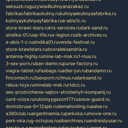
seksuzb.ru
guzywia4kuhnyanazakaz.ru
fabrikaofabrikaokuhny.ru
kuhnyaekuhnyaafabrika.ru
kuhnyaykuhnyayfabrika.ru
e-abis1c.ru
store-brawl-stars.ru
kts-services.ru
dark-sand.ru
sindika-01.ru
sp-life.ru
x-legion.ru
sib-archives.ru
e-abis-1-c.ru
sindika01.ru
venda-festival.ru
store-brawlstars.ru
dooraleksandria.ru
antenna-highly.ru
mine-lab-msk.ru
1-mus.ru
3-sex-porn.ru
ban-damn.ru
purse-factory.ru
viagra-tablet.ru
fasbags.ru
adler-jun.ru
bandamn.ru
fincontech.ru
3sexporn.ru
1mus.ru
darksand.ru
rebus-toys.ru
minelab-msk.ru
rtdco.ru
seo-prodvizhenie-sajtov-stroitelnyh-kompanij.ru
card-voice.ru
rulonnyygazon177.ru
snow-guard.ru
domizbrusa-9x12spb.ru
demaholding.ru
aalse.ru
a380club.ru
argentinamia.ru
perkoka.ru
movie-one.ru
perk-oka.ru
g-octopus.ru
sibarchives.ru
andreislyusar.ru
naruto-x.ru
pursefactory.ru
tor-lyubov-i-grom.ru