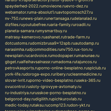
spayderhed-2022.ru
movieone.ru
evro-dez.ru
webamator.ru
ma-absolut1.ru
avtopomosch27.ru
nv-750.ru
news-plain.ru
nertansaga.ru
delanalad.ru
dizfiles.ru
youtubefree.ru
aria-family.ru
roadli.ru
planeta-samara.ru
mysmartbuy.ru
matrasy-kemerovo.ru
ashanet.ru
trade-farm.ru
dotcustoms.ru
domizbrusa9x12spb.ru
autodamp.ru
narasimha.ru
djcommodities.ru
nv750.ru
x-ton.ru
newsplain.ru
cardvoice.ru
modopaper.ru
manunae.ru
gbget.ru
alfeihavsalnassr.ru
madoma.ru
tajuncos.ru
petrovkasports.ru
porno-online-besplatno.ru
splclub.ru
york-life.ru
doroga-expo.ru
ribery.ru
cleanmedicine.ru
slovar-ivrit.ru
porno-video-besplatno.ru
seks-365.ru
ovucontrol.ru
sloty-igrovyye-avtomaty.ru
ru-industriya.ru
russkoe-porno-besplatno.ru
belgorod-day.ru
digilith.ru
pichkurovlab.ru
medic-today.ru
taksu.ru
comp123.ru
don-ykt.ru