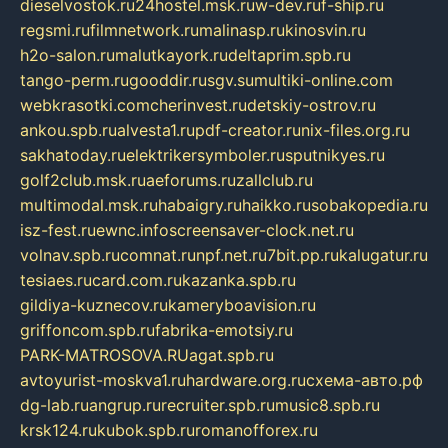
dieselvostok.ru
24hostel.msk.ru
w-dev.ru
f-ship.ru
regsmi.ru
filmnetwork.ru
malinasp.ru
kinosvin.ru
h2o-salon.ru
malutkayork.ru
deltaprim.spb.ru
tango-perm.ru
gooddir.ru
sgv.su
multiki-online.com
webkrasotki.com
cherinvest.ru
detskiy-ostrov.ru
ankou.spb.ru
alvesta1.ru
pdf-creator.ru
nix-files.org.ru
sakhatoday.ru
elektrikersymboler.ru
sputnikyes.ru
golf2club.msk.ru
aeforums.ru
zallclub.ru
multimodal.msk.ru
habaigry.ru
haikko.ru
sobakopedia.ru
isz-fest.ru
ewnc.info
screensaver-clock.net.ru
volnav.spb.ru
comnat.ru
npf.net.ru
7bit.pp.ru
kalugatur.ru
tesiaes.ru
card.com.ru
kazanka.spb.ru
gildiya-kuznecov.ru
kameryboavision.ru
griffoncom.spb.ru
fabrika-emotsiy.ru
PARK-MATROSOVA.RU
agat.spb.ru
avtoyurist-moskva1.ru
hardware.org.ru
схема-авто.рф
dg-lab.ru
angrup.ru
recruiter.spb.ru
music8.spb.ru
krsk124.ru
kubok.spb.ru
romanofforex.ru