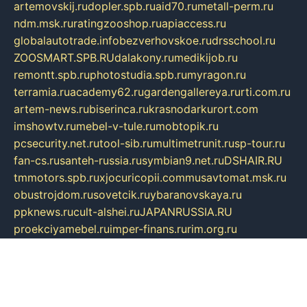
artemovskij.ru
dopler.spb.ru
aid70.ru
metall-perm.ru
ndm.msk.ru
ratingzooshop.ru
apiaccess.ru
globalautotrade.info
bezverhovskoe.ru
drsschool.ru
ZOOSMART.SPB.RU
dalakony.ru
medikijob.ru
remontt.spb.ru
photostudia.spb.ru
myragon.ru
terramia.ru
academy62.ru
gardengallereya.ru
rti.com.ru
artem-news.ru
biserinca.ru
krasnodarkurort.com
imshowtv.ru
mebel-v-tule.ru
mobtopik.ru
pcsecurity.net.ru
tool-sib.ru
multimetrunit.ru
sp-tour.ru
fan-cs.ru
santeh-russia.ru
symbian9.net.ru
DSHAIR.RU
tmmotors.spb.ru
xjocuricopii.com
musavtomat.msk.ru
obustrojdom.ru
sovetcik.ru
ybaranovskaya.ru
ppknews.ru
cult-alshei.ru
JAPANRUSSIA.RU
proekciyamebel.ru
imper-finans.ru
rim.org.ru
glamourai.ru
brassminus.ru
zabor-pro.ru
ftn.pp.ru
dorogoe58.ru
laimengpacker.ru
kuzova-zapchasti.ru
sageerp.ru
taxodrom.ru
dsrazvitie.ru
hardcity.net.ru
ratinghomegames.ru
topservice25.ru
gubernyan.ru