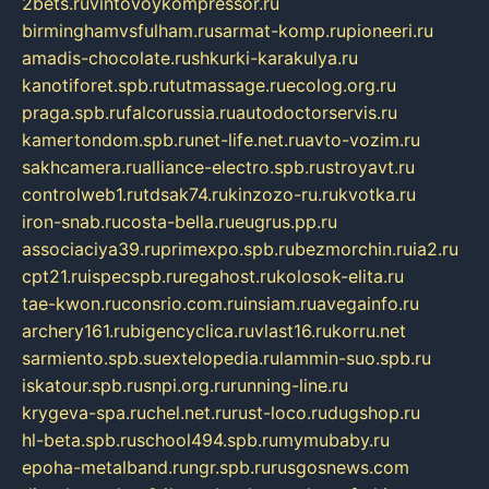
2bets.ru
vintovoykompressor.ru
birminghamvsfulham.ru
sarmat-komp.ru
pioneeri.ru
amadis-chocolate.ru
shkurki-karakulya.ru
kanotiforet.spb.ru
tutmassage.ru
ecolog.org.ru
praga.spb.ru
falcorussia.ru
autodoctorservis.ru
kamertondom.spb.ru
net-life.net.ru
avto-vozim.ru
sakhcamera.ru
alliance-electro.spb.ru
stroyavt.ru
controlweb1.ru
tdsak74.ru
kinzozo-ru.ru
kvotka.ru
iron-snab.ru
costa-bella.ru
eugrus.pp.ru
associaciya39.ru
primexpo.spb.ru
bezmorchin.ru
ia2.ru
cpt21.ru
ispecspb.ru
regahost.ru
kolosok-elita.ru
tae-kwon.ru
consrio.com.ru
insiam.ru
avegainfo.ru
archery161.ru
bigencyclica.ru
vlast16.ru
korru.net
sarmiento.spb.su
extelopedia.ru
lammin-suo.spb.ru
iskatour.spb.ru
snpi.org.ru
running-line.ru
krygeva-spa.ru
chel.net.ru
rust-loco.ru
dugshop.ru
hl-beta.spb.ru
school494.spb.ru
mymubaby.ru
epoha-metalband.ru
ngr.spb.ru
rusgosnews.com