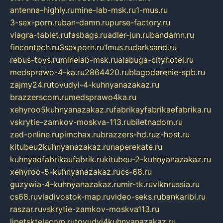
antenna-highly.ru
mine-lab-msk.ru
1-mus.ru
3-sex-porn.ru
ban-damn.ru
purse-factory.ru
viagra-tablet.ru
fasbags.ru
adler-jun.ru
bandamn.ru
fincontech.ru
3sexporn.ru
1mus.ru
darksand.ru
rebus-toys.ru
minelab-msk.ru
alabuga-cityhotel.ru
medsprawo-4-ka.ru
2864420.ru
blagodarenie-spb.ru
zajmy24.ru
tovudyi-4-kuhnyanazakaz.ru
brazzerscom.ru
medsprawo4ka.ru
xehyroo5kuhnyanazakaz.ru
fabrikayfabrikaefabrika.ru
vskrytie-zamkov-moskva-113.ru
biletnadom.ru
zed-online.ru
pimchax.ru
brazzers-hd.ru
z-host.ru
kitubeu2kuhnyanazakaz.ru
naperekate.ru
kuhnyaofabrikaufabrik.ru
kitubeu-2-kuhnyanazakaz.ru
xehyroo-5-kuhnyanazakaz.ru
cs-68.ru
guzywia-4-kuhnyanazakaz.ru
mir-tk.ru
vlknrussia.ru
cs68.ru
vladivostok-map.ru
video-seks.ru
bankaribi.ru
raszar.ru
vskrytie-zamkov-moskva113.ru
lipetsktelecom.ru
tovudyi4kuhnyanazakaz.ru