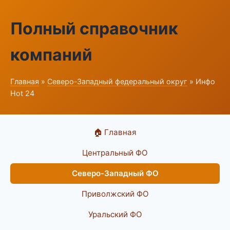
Полный справочник
компаний
Главная
»
Северо-Западный федеральный округ
» Инфо
Hot 24
🏠 Главная
Центральный ФО
Северо-Западный ФО
Приволжский ФО
Уральский ФО