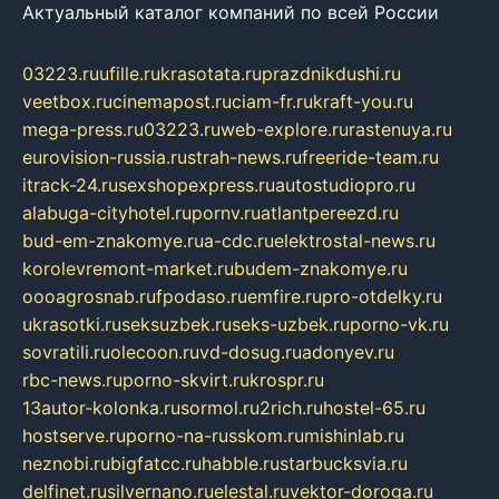
Актуальный каталог компаний по всей России
03223.ru
ufille.ru
krasotata.ru
prazdnikdushi.ru
veetbox.ru
cinemapost.ru
ciam-fr.ru
kraft-you.ru
mega-press.ru
03223.ru
web-explore.ru
rastenuya.ru
eurovision-russia.ru
strah-news.ru
freeride-team.ru
itrack-24.ru
sexshopexpress.ru
autostudiopro.ru
alabuga-cityhotel.ru
pornv.ru
atlantpereezd.ru
bud-em-znakomye.ru
a-cdc.ru
elektrostal-news.ru
korolevremont-market.ru
budem-znakomye.ru
oooagrosnab.ru
fpodaso.ru
emfire.ru
pro-otdelky.ru
ukrasotki.ru
seksuzbek.ru
seks-uzbek.ru
porno-vk.ru
sovratili.ru
olecoon.ru
vd-dosug.ru
adonyev.ru
rbc-news.ru
porno-skvirt.ru
krospr.ru
13autor-kolonka.ru
sormol.ru
2rich.ru
hostel-65.ru
hostserve.ru
porno-na-russkom.ru
mishinlab.ru
neznobi.ru
bigfatcc.ru
habble.ru
starbucksvia.ru
delfinet.ru
silvernano.ru
elestal.ru
vektor-doroga.ru