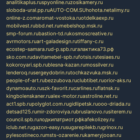
analitikaplus.ru
spyonline.ru
zosikamery.ru
sloboda-ural.pp.ru
AUTO-COM.SU
hohota.net
alimy.ru
online-z.com
aromat-vostoka.ru
otdelkaexp.ru
mobilvest.ru
bbd.net.ru
mebelshop.msk.ru
smp-forum.ru
bastion-td.ru
kosmoscreative.ru
avrmotors.ru
art-galadesign.ru
tiffany-c.ru
ecostep-samara.ru
d-p.spb.ru
галактика73.рф
sko.com.ru
davitamebel-spb.ru
fotsis.ru
tesiaes.ru
kokoroyari.spb.ru
blesna-kazan.ru
mossilver.ru
lenderoq.ru
sergeydobrin.ru
tochkazvuka.msk.ru
people-of-art.ru
bezzubova.ru
clubtibet.ru
orior-aks.ru
dynamoauto.ru
szk-favorit.ru
carlines.ru
flatnsk.ru
kingbolenskaner.ru
alex-motor.ru
astroline.net.ru
act1.spb.ru
polyglot.com.ru
gidlipetsk.ru
ooo-driada.ru
detsad125.ru
mir-zdoroviya.ru
bruslanovo.ru
siterem.ru
council.spb.ru
лодкипатриот.рф
kafekolizey.ru
iclub.net.ru
gazon-easy.ru
sugarepilekb.ru
grinox.ru
pylesostineco.ru
msts-ozarenie.ru
kameryjooan.ru