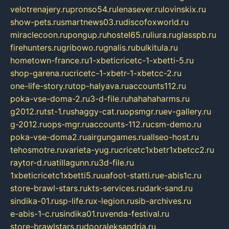
velotrenajery.ru
pronso54.ru
lenasever.ru
lovinskix.ru
show-pets.ru
smartnews03.ru
discofoxworld.ru
miraclecoon.ru
pongup.ru
hostel65.ru
liura.ru
glasspb.ru
firehunters.ru
gribowo.ru
gnalis.ru
bulkitula.ru
hometown-france.ru
1-xbeticricetc-1-xbetti-5.ru
shop-garena.ru
cricetc-1-xbetr-1-xbetcc-2.ru
one-life-story.ru
top-halyava.ru
accounts112.ru
poka-vse-doma-2.ru
3-d-file.ru
hahahaharms.ru
g2012.ru
tst-1.ru
shaggy-cat.ru
opsmgr.ru
ev-gallery.ru
g-2012.ru
ops-mgr.ru
accounts-112.ru
csm-demo.ru
poka-vse-doma2.ru
airgungames.ru
allseo-host.ru
tehosmotre.ru
varieta-yug.ru
cricetc1xbetr1xbetcc2.ru
raytor-d.ru
atillagunn.ru
3d-file.ru
1xbeticricetc1xbetti5.ru
uafoot-statti.ru
e-abis1c.ru
store-brawl-stars.ru
kts-services.ru
dark-sand.ru
sindika-01.ru
sp-life.ru
x-legion.ru
sib-archives.ru
e-abis-1-c.ru
sindika01.ru
venda-festival.ru
store-brawlstars.ru
dooraleksandria.ru