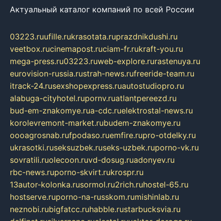
Актуальный каталог компаний по всей России
03223.ru
ufille.ru
krasotata.ru
prazdnikdushi.ru
veetbox.ru
cinemapost.ru
ciam-fr.ru
kraft-you.ru
mega-press.ru
03223.ru
web-explore.ru
rastenuya.ru
eurovision-russia.ru
strah-news.ru
freeride-team.ru
itrack-24.ru
sexshopexpress.ru
autostudiopro.ru
alabuga-cityhotel.ru
pornv.ru
atlantpereezd.ru
bud-em-znakomye.ru
a-cdc.ru
elektrostal-news.ru
korolevremont-market.ru
budem-znakomye.ru
oooagrosnab.ru
fpodaso.ru
emfire.ru
pro-otdelky.ru
ukrasotki.ru
seksuzbek.ru
seks-uzbek.ru
porno-vk.ru
sovratili.ru
olecoon.ru
vd-dosug.ru
adonyev.ru
rbc-news.ru
porno-skvirt.ru
krospr.ru
13autor-kolonka.ru
sormol.ru
2rich.ru
hostel-65.ru
hostserve.ru
porno-na-russkom.ru
mishinlab.ru
neznobi.ru
bigfatcc.ru
habble.ru
starbucksvia.ru