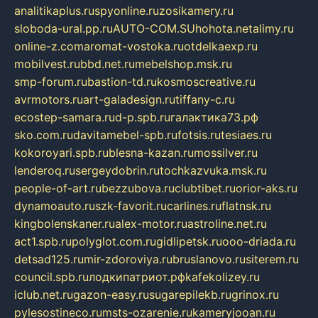
analitikaplus.ru
spyonline.ru
zosikamery.ru
sloboda-ural.pp.ru
AUTO-COM.SU
hohota.net
alimy.ru
online-z.com
aromat-vostoka.ru
otdelkaexp.ru
mobilvest.ru
bbd.net.ru
mebelshop.msk.ru
smp-forum.ru
bastion-td.ru
kosmoscreative.ru
avrmotors.ru
art-galadesign.ru
tiffany-c.ru
ecostep-samara.ru
d-p.spb.ru
галактика73.рф
sko.com.ru
davitamebel-spb.ru
fotsis.ru
tesiaes.ru
kokoroyari.spb.ru
blesna-kazan.ru
mossilver.ru
lenderoq.ru
sergeydobrin.ru
tochkazvuka.msk.ru
people-of-art.ru
bezzubova.ru
clubtibet.ru
orior-aks.ru
dynamoauto.ru
szk-favorit.ru
carlines.ru
flatnsk.ru
kingbolenskaner.ru
alex-motor.ru
astroline.net.ru
act1.spb.ru
polyglot.com.ru
gidlipetsk.ru
ooo-driada.ru
detsad125.ru
mir-zdoroviya.ru
bruslanovo.ru
siterem.ru
council.spb.ru
лодкипатриот.рф
kafekolizey.ru
iclub.net.ru
gazon-easy.ru
sugarepilekb.ru
grinox.ru
pylesostineco.ru
msts-ozarenie.ru
kameryjooan.ru