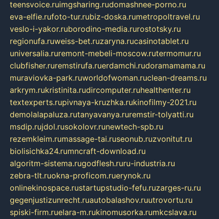
teensvoice.ru
imgsharing.ru
domashnee-porno.ru
eva-elfie.ru
foto-tur.ru
biz-doska.ru
metropoltravel.ru
veslo-i-yakor.ru
borodino-media.ru
rostotsky.ru
regionufa.ru
weiss-bet.ru
zaryna.ru
casinotablet.ru
universalia.ru
remont-mebeli-moscow.ru
termomur.ru
clubfisher.ru
remstirufa.ru
erdamchi.ru
doramamama.ru
muraviovka-park.ru
worldofwoman.ru
clean-dreams.ru
arkrym.ru
kristinita.ru
dircomputer.ru
healthenter.ru
textexperts.ru
pivnaya-kruzhka.ru
kinofilmy-2021.ru
demolalapaluza.ru
tanyavanya.ru
remstir-tolyatti.ru
msdip.ru
jdol.ru
sokolovr.ru
newtech-spb.ru
rezemkleim.ru
massage-tai.ru
seonub.ru
zvonitut.ru
biolisichka24.ru
mncraft-download.ru
algoritm-sistema.ru
godflesh.ru
ru-industria.ru
zebra-tlt.ru
okna-proficom.ru
erynok.ru
onlinekinospace.ru
startupstudio-fefu.ru
zarges-ru.ru
gegenjustizunrecht.ru
autobalashov.ru
utrovortu.ru
spiski-firm.ru
elara-m.ru
kinomusorka.ru
mkcslava.ru