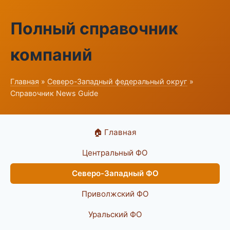
Полный справочник
компаний
Главная
»
Северо-Западный федеральный округ
»
Справочник News Guide
🏠 Главная
Центральный ФО
Северо-Западный ФО
Приволжский ФО
Уральский ФО