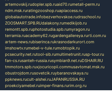
artemovskij.ru
dopler.spb.ru
aid70.ru
metall-perm.ru
ndm.msk.ru
ratingzooshop.ru
apiaccess.ru
globalautotrade.info
bezverhovskoe.ru
drsschool.ru
ZOOSMART.SPB.RU
dalakony.ru
medikijob.ru
remontt.spb.ru
photostudia.spb.ru
myragon.ru
terramia.ru
academy62.ru
gardengallereya.ru
rti.com.ru
artem-news.ru
biserinca.ru
krasnodarkurort.com
imshowtv.ru
mebel-v-tule.ru
mobtopik.ru
pcsecurity.net.ru
tool-sib.ru
multimetrunit.ru
sp-tour.ru
fan-cs.ru
santeh-russia.ru
symbian9.net.ru
DSHAIR.RU
tmmotors.spb.ru
xjocuricopii.com
musavtomat.msk.ru
obustrojdom.ru
sovetcik.ru
ybaranovskaya.ru
ppknews.ru
cult-alshei.ru
JAPANRUSSIA.RU
proekciyamebel.ru
imper-finans.ru
rim.org.ru
glamourai.ru
brassminus.ru
zabor-pro.ru
ftn.pp.ru
dorogoe58.ru
laimengpacker.ru
kuzova-zapchasti.ru
sageerp.ru
taxodrom.ru
dsrazvitie.ru
hardcity.net.ru
ratinghomegames.ru
topservice25.ru
gubernyan.ru