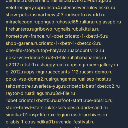
delfinet.ru
silvernano.ru
elestal.ru
vektor-doroga.ru
velotrenajery.ru
pronso54.ru
lenasever.ru
lovinskix.ru
show-pets.ru
smartnews03.ru
discofoxworld.ru
miraclecoon.ru
pongup.ru
hostel65.ru
liura.ru
glasspb.ru
firehunters.ru
gribowo.ru
gnalis.ru
bulkitula.ru
hometown-france.ru
1-xbeticricetc-1-xbetti-5.ru
shop-garena.ru
cricetc-1-xbetr-1-xbetcc-2.ru
one-life-story.ru
top-halyava.ru
accounts112.ru
poka-vse-doma-2.ru
3-d-file.ru
hahahaharms.ru
g2012.ru
tst-1.ru
shaggy-cat.ru
opsmgr.ru
ev-gallery.ru
g-2012.ru
ops-mgr.ru
accounts-112.ru
csm-demo.ru
poka-vse-doma2.ru
airgungames.ru
allseo-host.ru
tehosmotre.ru
varieta-yug.ru
cricetc1xbetr1xbetcc2.ru
raytor-d.ru
atillagunn.ru
3d-file.ru
1xbeticricetc1xbetti5.ru
uafoot-statti.ru
e-abis1c.ru
store-brawl-stars.ru
kts-services.ru
dark-sand.ru
sindika-01.ru
sp-life.ru
x-legion.ru
sib-archives.ru
e-abis-1-c.ru
sindika01.ru
venda-festival.ru