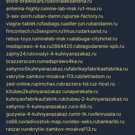
store-brawlstars.ru
dooraleksandria.ru
antenna-highly.ru
mine-lab-msk.ru
1-mus.ru
3-sex-porn.ru
ban-damn.ru
purse-factory.ru
viagra-tablet.ru
fasbags.ru
adler-jun.ru
bandamn.ru
fincontech.ru
3sexporn.ru
1mus.ru
darksand.ru
rebus-toys.ru
minelab-msk.ru
alabuga-cityhotel.ru
medsprawo-4-ka.ru
2864420.ru
blagodarenie-spb.ru
zajmy24.ru
tovudyi-4-kuhnyanazakaz.ru
brazzerscom.ru
medsprawo4ka.ru
xehyroo5kuhnyanazakaz.ru
fabrikayfabrikaefabrika.ru
vskrytie-zamkov-moskva-113.ru
biletnadom.ru
zed-online.ru
pimchax.ru
brazzers-hd.ru
z-host.ru
kitubeu2kuhnyanazakaz.ru
naperekate.ru
kuhnyaofabrikaufabrik.ru
kitubeu-2-kuhnyanazakaz.ru
xehyroo-5-kuhnyanazakaz.ru
cs-68.ru
guzywia-4-kuhnyanazakaz.ru
mir-tk.ru
vlknrussia.ru
cs68.ru
vladivostok-map.ru
video-seks.ru
bankaribi.ru
raszar.ru
vskrytie-zamkov-moskva113.ru