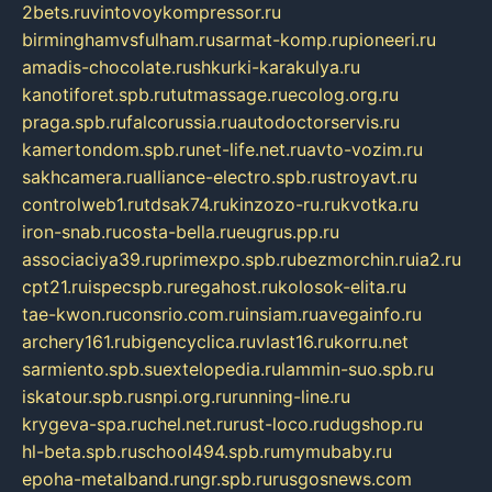
2bets.ru
vintovoykompressor.ru
birminghamvsfulham.ru
sarmat-komp.ru
pioneeri.ru
amadis-chocolate.ru
shkurki-karakulya.ru
kanotiforet.spb.ru
tutmassage.ru
ecolog.org.ru
praga.spb.ru
falcorussia.ru
autodoctorservis.ru
kamertondom.spb.ru
net-life.net.ru
avto-vozim.ru
sakhcamera.ru
alliance-electro.spb.ru
stroyavt.ru
controlweb1.ru
tdsak74.ru
kinzozo-ru.ru
kvotka.ru
iron-snab.ru
costa-bella.ru
eugrus.pp.ru
associaciya39.ru
primexpo.spb.ru
bezmorchin.ru
ia2.ru
cpt21.ru
ispecspb.ru
regahost.ru
kolosok-elita.ru
tae-kwon.ru
consrio.com.ru
insiam.ru
avegainfo.ru
archery161.ru
bigencyclica.ru
vlast16.ru
korru.net
sarmiento.spb.su
extelopedia.ru
lammin-suo.spb.ru
iskatour.spb.ru
snpi.org.ru
running-line.ru
krygeva-spa.ru
chel.net.ru
rust-loco.ru
dugshop.ru
hl-beta.spb.ru
school494.spb.ru
mymubaby.ru
epoha-metalband.ru
ngr.spb.ru
rusgosnews.com