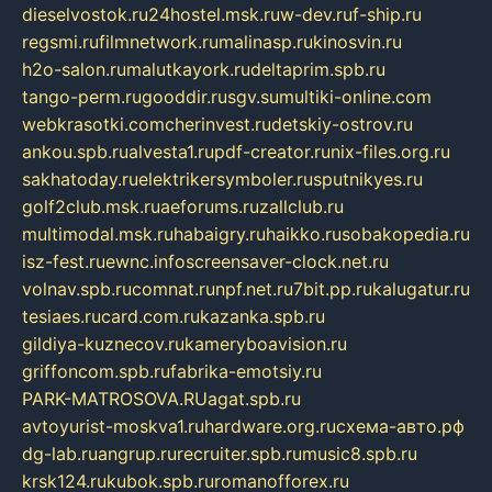
dieselvostok.ru
24hostel.msk.ru
w-dev.ru
f-ship.ru
regsmi.ru
filmnetwork.ru
malinasp.ru
kinosvin.ru
h2o-salon.ru
malutkayork.ru
deltaprim.spb.ru
tango-perm.ru
gooddir.ru
sgv.su
multiki-online.com
webkrasotki.com
cherinvest.ru
detskiy-ostrov.ru
ankou.spb.ru
alvesta1.ru
pdf-creator.ru
nix-files.org.ru
sakhatoday.ru
elektrikersymboler.ru
sputnikyes.ru
golf2club.msk.ru
aeforums.ru
zallclub.ru
multimodal.msk.ru
habaigry.ru
haikko.ru
sobakopedia.ru
isz-fest.ru
ewnc.info
screensaver-clock.net.ru
volnav.spb.ru
comnat.ru
npf.net.ru
7bit.pp.ru
kalugatur.ru
tesiaes.ru
card.com.ru
kazanka.spb.ru
gildiya-kuznecov.ru
kameryboavision.ru
griffoncom.spb.ru
fabrika-emotsiy.ru
PARK-MATROSOVA.RU
agat.spb.ru
avtoyurist-moskva1.ru
hardware.org.ru
схема-авто.рф
dg-lab.ru
angrup.ru
recruiter.spb.ru
music8.spb.ru
krsk124.ru
kubok.spb.ru
romanofforex.ru