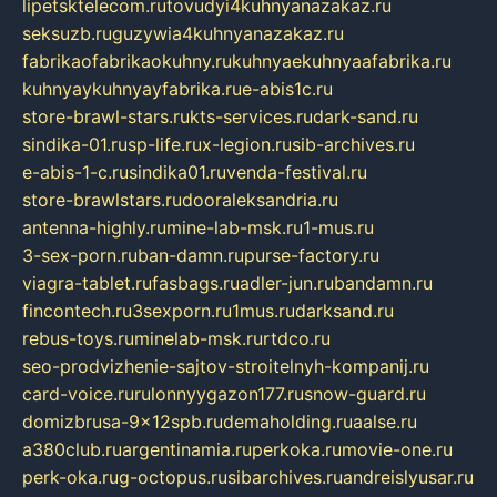
lipetsktelecom.ru
tovudyi4kuhnyanazakaz.ru
seksuzb.ru
guzywia4kuhnyanazakaz.ru
fabrikaofabrikaokuhny.ru
kuhnyaekuhnyaafabrika.ru
kuhnyaykuhnyayfabrika.ru
e-abis1c.ru
store-brawl-stars.ru
kts-services.ru
dark-sand.ru
sindika-01.ru
sp-life.ru
x-legion.ru
sib-archives.ru
e-abis-1-c.ru
sindika01.ru
venda-festival.ru
store-brawlstars.ru
dooraleksandria.ru
antenna-highly.ru
mine-lab-msk.ru
1-mus.ru
3-sex-porn.ru
ban-damn.ru
purse-factory.ru
viagra-tablet.ru
fasbags.ru
adler-jun.ru
bandamn.ru
fincontech.ru
3sexporn.ru
1mus.ru
darksand.ru
rebus-toys.ru
minelab-msk.ru
rtdco.ru
seo-prodvizhenie-sajtov-stroitelnyh-kompanij.ru
card-voice.ru
rulonnyygazon177.ru
snow-guard.ru
domizbrusa-9x12spb.ru
demaholding.ru
aalse.ru
a380club.ru
argentinamia.ru
perkoka.ru
movie-one.ru
perk-oka.ru
g-octopus.ru
sibarchives.ru
andreislyusar.ru