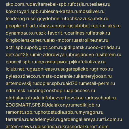
sko.com.ru
davitamebel-spb.ru
fotsis.ru
tesiaes.ru
kokoroyari.spb.ru
blesna-kazan.ru
mossilver.ru
lenderoq.ru
sergeydobrin.ru
tochkazvuka.msk.ru
people-of-art.ru
bezzubova.ru
clubtibet.ru
orior-aks.ru
dynamoauto.ru
szk-favorit.ru
carlines.ru
flatnsk.ru
kingbolenskaner.ru
alex-motor.ru
astroline.net.ru
act1.spb.ru
polyglot.com.ru
gidlipetsk.ru
ooo-driada.ru
detsad125.ru
mir-zdoroviya.ru
bruslanovo.ru
siterem.ru
council.spb.ru
лодкипатриот.рф
kafekolizey.ru
iclub.net.ru
gazon-easy.ru
sugarepilekb.ru
grinox.ru
pylesostineco.ru
msts-ozarenie.ru
kameryjooan.ru
artemovskij.ru
dopler.spb.ru
aid70.ru
metall-perm.ru
ndm.msk.ru
ratingzooshop.ru
apiaccess.ru
globalautotrade.info
bezverhovskoe.ru
drsschool.ru
ZOOSMART.SPB.RU
dalakony.ru
medikijob.ru
remontt.spb.ru
photostudia.spb.ru
myragon.ru
terramia.ru
academy62.ru
gardengallereya.ru
rti.com.ru
artem-news.ru
biserinca.ru
krasnodarkurort.com