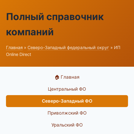
Полный справочник
компаний
Главная
»
Северо-Западный федеральный округ
» ИП
Online Direct
🏠 Главная
Центральный ФО
Северо-Западный ФО
Приволжский ФО
Уральский ФО