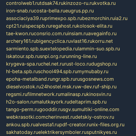
controlweb1.ru
tdsak74.ru
kinzozo-ru.ru
kvotka.ru
iron-snab.ru
costa-bella.ru
eugrus.pp.ru
associaciya39.ru
primexpo.spb.ru
bezmorchin.ru
ia2.ru
cpt21.ru
ispecspb.ru
regahost.ru
kolosok-elita.ru
tae-kwon.ru
consrio.com.ru
insiam.ru
avegainfo.ru
archery161.ru
bigencyclica.ru
vlast16.ru
korru.net
sarmiento.spb.su
extelopedia.ru
lammin-suo.spb.ru
iskatour.spb.ru
snpi.org.ru
running-line.ru
krygeva-spa.ru
chel.net.ru
rust-loco.ru
dugshop.ru
hl-beta.spb.ru
school494.spb.ru
mymubaby.ru
epoha-metalband.ru
ngr.spb.ru
rusgosnews.com
dieselvostok.ru
24hostel.msk.ru
w-dev.ru
f-ship.ru
regsmi.ru
filmnetwork.ru
malinasp.ru
kinosvin.ru
h2o-salon.ru
malutkayork.ru
deltaprim.spb.ru
tango-perm.ru
gooddir.ru
sgv.su
multiki-online.com
webkrasotki.com
cherinvest.ru
detskiy-ostrov.ru
ankou.spb.ru
alvesta1.ru
pdf-creator.ru
nix-files.org.ru
sakhatoday.ru
elektrikersymboler.ru
sputnikyes.ru