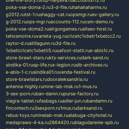
poka-vse-doma-2.ru
3-d-file.ru
hahahaharms.ru
g2012.ru
tst-1.ru
shaggy-cat.ru
opsmgr.ru
ev-gallery.ru
g-2012.ru
ops-mgr.ru
accounts-112.ru
csm-demo.ru
poka-vse-doma2.ru
airgungames.ru
allseo-host.ru
tehosmotre.ru
varieta-yug.ru
cricetc1xbetr1xbetcc2.ru
raytor-d.ru
atillagunn.ru
3d-file.ru
1xbeticricetc1xbetti5.ru
uafoot-statti.ru
e-abis1c.ru
store-brawl-stars.ru
kts-services.ru
dark-sand.ru
sindika-01.ru
sp-life.ru
x-legion.ru
sib-archives.ru
e-abis-1-c.ru
sindika01.ru
venda-festival.ru
store-brawlstars.ru
dooraleksandria.ru
antenna-highly.ru
mine-lab-msk.ru
1-mus.ru
3-sex-porn.ru
ban-damn.ru
purse-factory.ru
viagra-tablet.ru
fasbags.ru
adler-jun.ru
bandamn.ru
fincontech.ru
3sexporn.ru
1mus.ru
darksand.ru
rebus-toys.ru
minelab-msk.ru
alabuga-cityhotel.ru
medsprawo-4-ka.ru
2864420.ru
blagodarenie-spb.ru