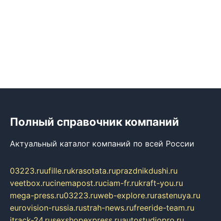
Полный справочник компаний
Актуальный каталог компаний по всей России
03223.ru
ufille.ru
krasotata.ru
prazdnikdushi.ru
veetbox.ru
cinemapost.ru
ciam-fr.ru
kraft-you.ru
mega-press.ru
03223.ru
web-explore.ru
rastenuya.ru
eurovision-russia.ru
strah-news.ru
freeride-team.ru
itrack-24.ru
sexshopexpress.ru
autostudiopro.ru