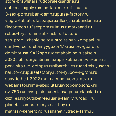
store-brawlstars.ru
dooraleksandria.ru
antenna-highly.ru
mine-lab-msk.ru
1-mus.ru
3-sex-porn.ru
ban-damn.ru
purse-factory.ru
viagra-tablet.ru
fasbags.ru
adler-jun.ru
bandamn.ru
fincontech.ru
3sexporn.ru
1mus.ru
darksand.ru
rebus-toys.ru
minelab-msk.ru
rtdco.ru
seo-prodvizhenie-sajtov-stroitelnyh-kompanij.ru
card-voice.ru
rulonnyygazon177.ru
snow-guard.ru
domizbrusa-9x12spb.ru
demaholding.ru
aalse.ru
a380club.ru
argentinamia.ru
perkoka.ru
movie-one.ru
perk-oka.ru
g-octopus.ru
sibarchives.ru
andreislyusar.ru
naruto-x.ru
pursefactory.ru
tor-lyubov-i-grom.ru
spayderhed-2022.ru
movieone.ru
evro-dez.ru
webamator.ru
ma-absolut1.ru
avtopomosch27.ru
nv-750.ru
news-plain.ru
nertansaga.ru
delanalad.ru
dizfiles.ru
youtubefree.ru
aria-family.ru
roadli.ru
planeta-samara.ru
mysmartbuy.ru
matrasy-kemerovo.ru
ashanet.ru
trade-farm.ru