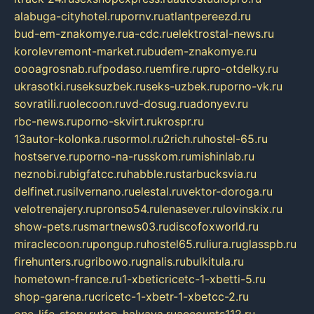
alabuga-cityhotel.ru
pornv.ru
atlantpereezd.ru
bud-em-znakomye.ru
a-cdc.ru
elektrostal-news.ru
korolevremont-market.ru
budem-znakomye.ru
oooagrosnab.ru
fpodaso.ru
emfire.ru
pro-otdelky.ru
ukrasotki.ru
seksuzbek.ru
seks-uzbek.ru
porno-vk.ru
sovratili.ru
olecoon.ru
vd-dosug.ru
adonyev.ru
rbc-news.ru
porno-skvirt.ru
krospr.ru
13autor-kolonka.ru
sormol.ru
2rich.ru
hostel-65.ru
hostserve.ru
porno-na-russkom.ru
mishinlab.ru
neznobi.ru
bigfatcc.ru
habble.ru
starbucksvia.ru
delfinet.ru
silvernano.ru
elestal.ru
vektor-doroga.ru
velotrenajery.ru
pronso54.ru
lenasever.ru
lovinskix.ru
show-pets.ru
smartnews03.ru
discofoxworld.ru
miraclecoon.ru
pongup.ru
hostel65.ru
liura.ru
glasspb.ru
firehunters.ru
gribowo.ru
gnalis.ru
bulkitula.ru
hometown-france.ru
1-xbeticricetc-1-xbetti-5.ru
shop-garena.ru
cricetc-1-xbetr-1-xbetcc-2.ru
one-life-story.ru
top-halyava.ru
accounts112.ru