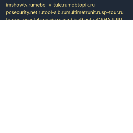
imshowtv.ru
mebel-v-tule.ru
mobtopik.ru
pcsecurity.net.ru
tool-sib.ru
multimetrunit.ru
sp-tour.ru
fan-cs.ru
santeh-russia.ru
symbian9.net.ru
DSHAIR.RU
tmmotors.spb.ru
xjocuricopii.com
musavtomat.msk.ru
obustrojdom.ru
sovetcik.ru
ybaranovskaya.ru
ppknews.ru
cult-alshei.ru
JAPANRUSSIA.RU
proekciyamebel.ru
imper-finans.ru
rim.org.ru
glamourai.ru
brassminus.ru
zabor-pro.ru
ftn.pp.ru
dorogoe58.ru
laimengpacker.ru
kuzova-zapchasti.ru
sageerp.ru
taxodrom.ru
dsrazvitie.ru
hardcity.net.ru
ratinghomegames.ru
topservice25.ru
gubernyan.ru
gtglasslined.ru
ii4.ru
tssport.spb.ru
andorra24.com
blackwallstreet.ru
oboimos.ru
optim-doors.com.ru
ikuch.ru
nycr.org.ru
npa21.ru
vremya-ch.spb.ru
desert000.ru
ivtorgi.ru
ifiori.ru
catalog-statei.ru
dcv.org.ru
spetsmaster174.ru
ipkameryhiseeu.ru
dum26.ru
ruspol.spb.ru
fr-opendp.ru
kam-solnyshko.ru
cheyenne-arapaho.ru
sevzapmetal.spb.ru