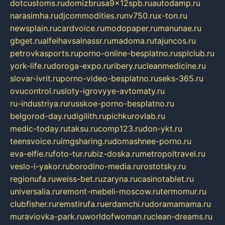
dotcustoms.ru
domizbrusa9x12spb.ru
autodamp.ru
narasimha.ru
djcommodities.ru
nv750.ru
x-ton.ru
newsplain.ru
cardvoice.ru
modopaper.ru
manunae.ru
gbget.ru
alfeihavsalnassr.ru
madoma.ru
tajuncos.ru
petrovkasports.ru
porno-online-besplatno.ru
splclub.ru
york-life.ru
doroga-expo.ru
ribery.ru
cleanmedicine.ru
slovar-ivrit.ru
porno-video-besplatno.ru
seks-365.ru
ovucontrol.ru
sloty-igrovyye-avtomaty.ru
ru-industriya.ru
russkoe-porno-besplatno.ru
belgorod-day.ru
digilith.ru
pichkurovlab.ru
medic-today.ru
taksu.ru
comp123.ru
don-ykt.ru
teensvoice.ru
imgsharing.ru
domashnee-porno.ru
eva-elfie.ru
foto-tur.ru
biz-doska.ru
metropoltravel.ru
veslo-i-yakor.ru
borodino-media.ru
rostotsky.ru
regionufa.ru
weiss-bet.ru
zaryna.ru
casinotablet.ru
universalia.ru
remont-mebeli-moscow.ru
termomur.ru
clubfisher.ru
remstirufa.ru
erdamchi.ru
doramamama.ru
muraviovka-park.ru
worldofwoman.ru
clean-dreams.ru