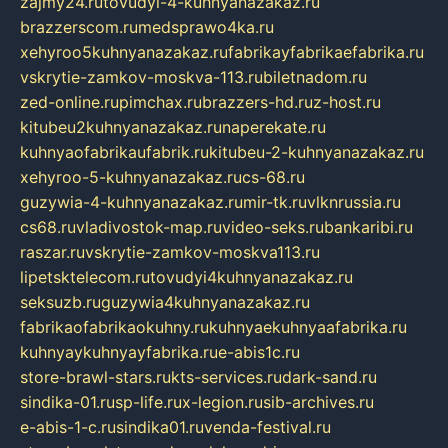
zajmy24.ru
tovudyi-4-kuhnyanazakaz.ru
brazzerscom.ru
medsprawo4ka.ru
xehyroo5kuhnyanazakaz.ru
fabrikayfabrikaefabrika.ru
vskrytie-zamkov-moskva-113.ru
biletnadom.ru
zed-online.ru
pimchax.ru
brazzers-hd.ru
z-host.ru
kitubeu2kuhnyanazakaz.ru
naperekate.ru
kuhnyaofabrikaufabrik.ru
kitubeu-2-kuhnyanazakaz.ru
xehyroo-5-kuhnyanazakaz.ru
cs-68.ru
guzywia-4-kuhnyanazakaz.ru
mir-tk.ru
vlknrussia.ru
cs68.ru
vladivostok-map.ru
video-seks.ru
bankaribi.ru
raszar.ru
vskrytie-zamkov-moskva113.ru
lipetsktelecom.ru
tovudyi4kuhnyanazakaz.ru
seksuzb.ru
guzywia4kuhnyanazakaz.ru
fabrikaofabrikaokuhny.ru
kuhnyaekuhnyaafabrika.ru
kuhnyaykuhnyayfabrika.ru
e-abis1c.ru
store-brawl-stars.ru
kts-services.ru
dark-sand.ru
sindika-01.ru
sp-life.ru
x-legion.ru
sib-archives.ru
e-abis-1-c.ru
sindika01.ru
venda-festival.ru