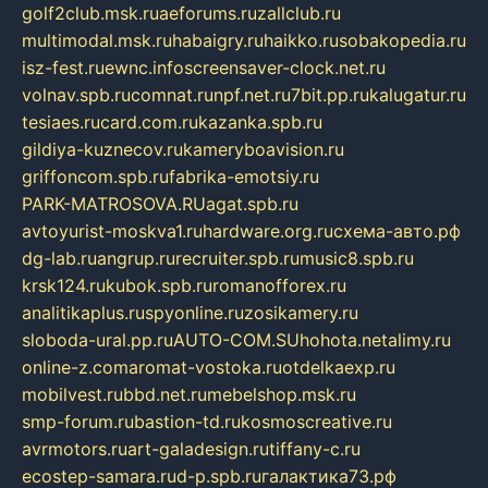
golf2club.msk.ru
aeforums.ru
zallclub.ru
multimodal.msk.ru
habaigry.ru
haikko.ru
sobakopedia.ru
isz-fest.ru
ewnc.info
screensaver-clock.net.ru
volnav.spb.ru
comnat.ru
npf.net.ru
7bit.pp.ru
kalugatur.ru
tesiaes.ru
card.com.ru
kazanka.spb.ru
gildiya-kuznecov.ru
kameryboavision.ru
griffoncom.spb.ru
fabrika-emotsiy.ru
PARK-MATROSOVA.RU
agat.spb.ru
avtoyurist-moskva1.ru
hardware.org.ru
схема-авто.рф
dg-lab.ru
angrup.ru
recruiter.spb.ru
music8.spb.ru
krsk124.ru
kubok.spb.ru
romanofforex.ru
analitikaplus.ru
spyonline.ru
zosikamery.ru
sloboda-ural.pp.ru
AUTO-COM.SU
hohota.net
alimy.ru
online-z.com
aromat-vostoka.ru
otdelkaexp.ru
mobilvest.ru
bbd.net.ru
mebelshop.msk.ru
smp-forum.ru
bastion-td.ru
kosmoscreative.ru
avrmotors.ru
art-galadesign.ru
tiffany-c.ru
ecostep-samara.ru
d-p.spb.ru
галактика73.рф