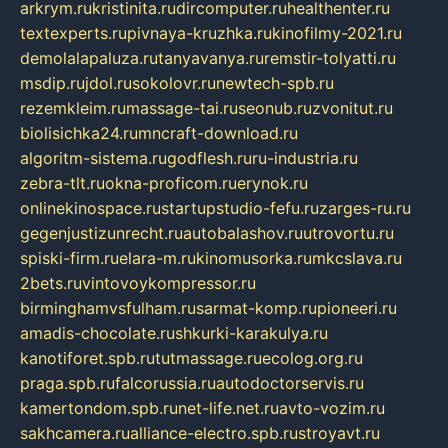
arkrym.ru
kristinita.ru
dircomputer.ru
healthenter.ru
textexperts.ru
pivnaya-kruzhka.ru
kinofilmy-2021.ru
demolalapaluza.ru
tanyavanya.ru
remstir-tolyatti.ru
msdip.ru
jdol.ru
sokolovr.ru
newtech-spb.ru
rezemkleim.ru
massage-tai.ru
seonub.ru
zvonitut.ru
biolisichka24.ru
mncraft-download.ru
algoritm-sistema.ru
godflesh.ru
ru-industria.ru
zebra-tlt.ru
okna-proficom.ru
erynok.ru
onlinekinospace.ru
startupstudio-fefu.ru
zarges-ru.ru
gegenjustizunrecht.ru
autobalashov.ru
utrovortu.ru
spiski-firm.ru
elara-m.ru
kinomusorka.ru
mkcslava.ru
2bets.ru
vintovoykompressor.ru
birminghamvsfulham.ru
sarmat-komp.ru
pioneeri.ru
amadis-chocolate.ru
shkurki-karakulya.ru
kanotiforet.spb.ru
tutmassage.ru
ecolog.org.ru
praga.spb.ru
falcorussia.ru
autodoctorservis.ru
kamertondom.spb.ru
net-life.net.ru
avto-vozim.ru
sakhcamera.ru
alliance-electro.spb.ru
stroyavt.ru