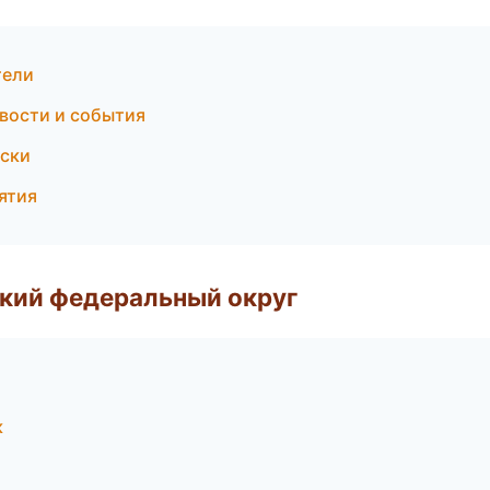
тели
овости и события
оски
ятия
ский федеральный округ
к