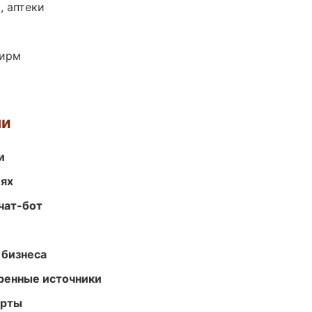
, аптеки
фирм
ми
и
иях
чат-бот
 бизнеса
еренные источники
арты