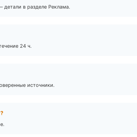
— детали в разделе Реклама.
течение 24 ч.
роверенные источники.
е?
е.