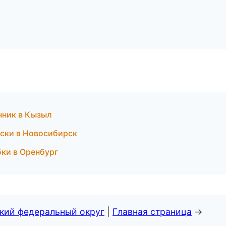
чник в Кызыл
оски в Новосибирск
бки в Оренбург
ский федеральный округ
|
Главная страница
→