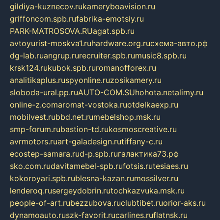
gildiya-kuznecov.ru
kameryboavision.ru
griffoncom.spb.ru
fabrika-emotsiy.ru
PARK-MATROSOVA.RU
agat.spb.ru
avtoyurist-moskva1.ru
hardware.org.ru
схема-авто.рф
dg-lab.ru
angrup.ru
recruiter.spb.ru
music8.spb.ru
krsk124.ru
kubok.spb.ru
romanofforex.ru
analitikaplus.ru
spyonline.ru
zosikamery.ru
sloboda-ural.pp.ru
AUTO-COM.SU
hohota.net
alimy.ru
online-z.com
aromat-vostoka.ru
otdelkaexp.ru
mobilvest.ru
bbd.net.ru
mebelshop.msk.ru
smp-forum.ru
bastion-td.ru
kosmoscreative.ru
avrmotors.ru
art-galadesign.ru
tiffany-c.ru
ecostep-samara.ru
d-p.spb.ru
галактика73.рф
sko.com.ru
davitamebel-spb.ru
fotsis.ru
tesiaes.ru
kokoroyari.spb.ru
blesna-kazan.ru
mossilver.ru
lenderoq.ru
sergeydobrin.ru
tochkazvuka.msk.ru
people-of-art.ru
bezzubova.ru
clubtibet.ru
orior-aks.ru
dynamoauto.ru
szk-favorit.ru
carlines.ru
flatnsk.ru