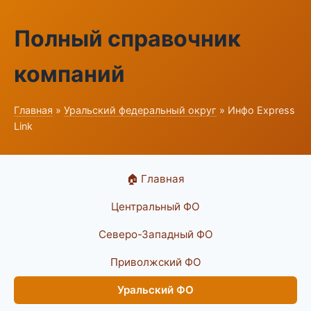
Полный справочник
компаний
Главная
»
Уральский федеральный округ
» Инфо Express
Link
🏠 Главная
Центральный ФО
Северо-Западный ФО
Приволжский ФО
Уральский ФО