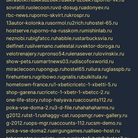
sovratili.ru
olecoon.ru
vd-dosug.ru
adonyev.ru
rbc-news.ru
porno-skvirt.ru
krospr.ru
13autor-kolonka.ru
sormol.ru
2rich.ru
hostel-65.ru
hostserve.ru
porno-na-russkom.ru
mishinlab.ru
neznobi.ru
bigfatcc.ru
habble.ru
starbucksvia.ru
delfinet.ru
silvernano.ru
elestal.ru
vektor-doroga.ru
velotrenajery.ru
pronso54.ru
lenasever.ru
lovinskix.ru
show-pets.ru
smartnews03.ru
discofoxworld.ru
miraclecoon.ru
pongup.ru
hostel65.ru
liura.ru
glasspb.ru
firehunters.ru
gribowo.ru
gnalis.ru
bulkitula.ru
hometown-france.ru
1-xbeticricetc-1-xbetti-5.ru
shop-garena.ru
cricetc-1-xbetr-1-xbetcc-2.ru
one-life-story.ru
top-halyava.ru
accounts112.ru
poka-vse-doma-2.ru
3-d-file.ru
hahahaharms.ru
g2012.ru
tst-1.ru
shaggy-cat.ru
opsmgr.ru
ev-gallery.ru
g-2012.ru
ops-mgr.ru
accounts-112.ru
csm-demo.ru
poka-vse-doma2.ru
airgungames.ru
allseo-host.ru