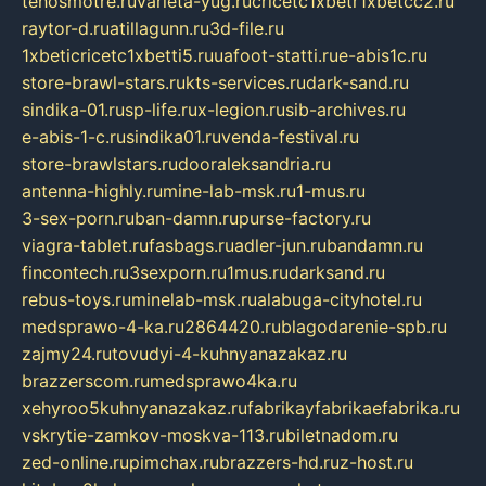
tehosmotre.ru
varieta-yug.ru
cricetc1xbetr1xbetcc2.ru
raytor-d.ru
atillagunn.ru
3d-file.ru
1xbeticricetc1xbetti5.ru
uafoot-statti.ru
e-abis1c.ru
store-brawl-stars.ru
kts-services.ru
dark-sand.ru
sindika-01.ru
sp-life.ru
x-legion.ru
sib-archives.ru
e-abis-1-c.ru
sindika01.ru
venda-festival.ru
store-brawlstars.ru
dooraleksandria.ru
antenna-highly.ru
mine-lab-msk.ru
1-mus.ru
3-sex-porn.ru
ban-damn.ru
purse-factory.ru
viagra-tablet.ru
fasbags.ru
adler-jun.ru
bandamn.ru
fincontech.ru
3sexporn.ru
1mus.ru
darksand.ru
rebus-toys.ru
minelab-msk.ru
alabuga-cityhotel.ru
medsprawo-4-ka.ru
2864420.ru
blagodarenie-spb.ru
zajmy24.ru
tovudyi-4-kuhnyanazakaz.ru
brazzerscom.ru
medsprawo4ka.ru
xehyroo5kuhnyanazakaz.ru
fabrikayfabrikaefabrika.ru
vskrytie-zamkov-moskva-113.ru
biletnadom.ru
zed-online.ru
pimchax.ru
brazzers-hd.ru
z-host.ru