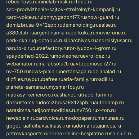
rebus-toys.ru
minelab-msk.ru
rtdco.ru
seo-prodvizhenie-sajtov-stroitelnyh-kompanij.ru
card-voice.ru
rulonnyygazon177.ru
snow-guard.ru
domizbrusa-9x12spb.ru
demaholding.ru
aalse.ru
a380club.ru
argentinamia.ru
perkoka.ru
movie-one.ru
perk-oka.ru
g-octopus.ru
sibarchives.ru
andreislyusar.ru
naruto-x.ru
pursefactory.ru
tor-lyubov-i-grom.ru
spayderhed-2022.ru
movieone.ru
evro-dez.ru
webamator.ru
ma-absolut1.ru
avtopomosch27.ru
nv-750.ru
news-plain.ru
nertansaga.ru
delanalad.ru
dizfiles.ru
youtubefree.ru
aria-family.ru
roadli.ru
planeta-samara.ru
mysmartbuy.ru
matrasy-kemerovo.ru
ashanet.ru
trade-farm.ru
dotcustoms.ru
domizbrusa9x12spb.ru
autodamp.ru
narasimha.ru
djcommodities.ru
nv750.ru
x-ton.ru
newsplain.ru
cardvoice.ru
modopaper.ru
manunae.ru
gbget.ru
alfeihavsalnassr.ru
madoma.ru
tajuncos.ru
petrovkasports.ru
porno-online-besplatno.ru
splclub.ru