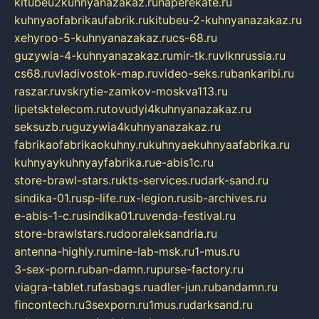
kitubeu2kuhnyanazakaz.ru
naperekate.ru
kuhnyaofabrikaufabrik.ru
kitubeu-2-kuhnyanazakaz.ru
xehyroo-5-kuhnyanazakaz.ru
cs-68.ru
guzywia-4-kuhnyanazakaz.ru
mir-tk.ru
vlknrussia.ru
cs68.ru
vladivostok-map.ru
video-seks.ru
bankaribi.ru
raszar.ru
vskrytie-zamkov-moskva113.ru
lipetsktelecom.ru
tovudyi4kuhnyanazakaz.ru
seksuzb.ru
guzywia4kuhnyanazakaz.ru
fabrikaofabrikaokuhny.ru
kuhnyaekuhnyaafabrika.ru
kuhnyaykuhnyayfabrika.ru
e-abis1c.ru
store-brawl-stars.ru
kts-services.ru
dark-sand.ru
sindika-01.ru
sp-life.ru
x-legion.ru
sib-archives.ru
e-abis-1-c.ru
sindika01.ru
venda-festival.ru
store-brawlstars.ru
dooraleksandria.ru
antenna-highly.ru
mine-lab-msk.ru
1-mus.ru
3-sex-porn.ru
ban-damn.ru
purse-factory.ru
viagra-tablet.ru
fasbags.ru
adler-jun.ru
bandamn.ru
fincontech.ru
3sexporn.ru
1mus.ru
darksand.ru