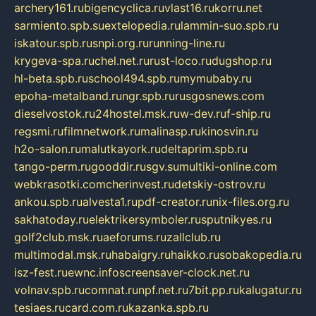
archery161.ru
bigencyclica.ru
vlast16.ru
korru.net
sarmiento.spb.su
extelopedia.ru
lammin-suo.spb.ru
iskatour.spb.ru
snpi.org.ru
running-line.ru
krygeva-spa.ru
chel.net.ru
rust-loco.ru
dugshop.ru
hl-beta.spb.ru
school494.spb.ru
mymubaby.ru
epoha-metalband.ru
ngr.spb.ru
rusgosnews.com
dieselvostok.ru
24hostel.msk.ru
w-dev.ru
f-ship.ru
regsmi.ru
filmnetwork.ru
malinasp.ru
kinosvin.ru
h2o-salon.ru
malutkayork.ru
deltaprim.spb.ru
tango-perm.ru
gooddir.ru
sgv.su
multiki-online.com
webkrasotki.com
cherinvest.ru
detskiy-ostrov.ru
ankou.spb.ru
alvesta1.ru
pdf-creator.ru
nix-files.org.ru
sakhatoday.ru
elektrikersymboler.ru
sputnikyes.ru
golf2club.msk.ru
aeforums.ru
zallclub.ru
multimodal.msk.ru
habaigry.ru
haikko.ru
sobakopedia.ru
isz-fest.ru
ewnc.info
screensaver-clock.net.ru
volnav.spb.ru
comnat.ru
npf.net.ru
7bit.pp.ru
kalugatur.ru
tesiaes.ru
card.com.ru
kazanka.spb.ru