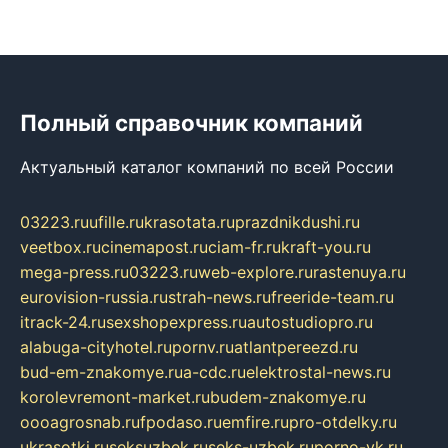
Полный справочник компаний
Актуальный каталог компаний по всей России
03223.ru
ufille.ru
krasotata.ru
prazdnikdushi.ru
veetbox.ru
cinemapost.ru
ciam-fr.ru
kraft-you.ru
mega-press.ru
03223.ru
web-explore.ru
rastenuya.ru
eurovision-russia.ru
strah-news.ru
freeride-team.ru
itrack-24.ru
sexshopexpress.ru
autostudiopro.ru
alabuga-cityhotel.ru
pornv.ru
atlantpereezd.ru
bud-em-znakomye.ru
a-cdc.ru
elektrostal-news.ru
korolevremont-market.ru
budem-znakomye.ru
oooagrosnab.ru
fpodaso.ru
emfire.ru
pro-otdelky.ru
ukrasotki.ru
seksuzbek.ru
seks-uzbek.ru
porno-vk.ru