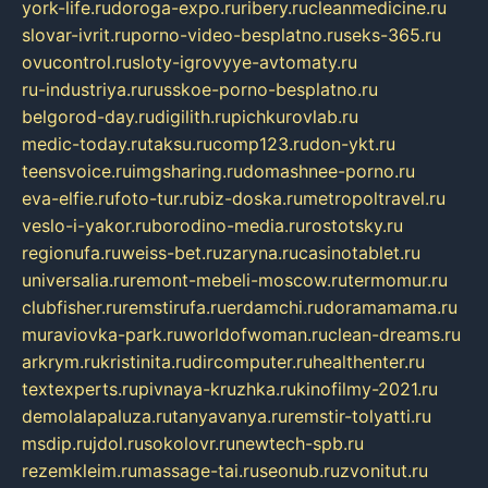
york-life.ru
doroga-expo.ru
ribery.ru
cleanmedicine.ru
slovar-ivrit.ru
porno-video-besplatno.ru
seks-365.ru
ovucontrol.ru
sloty-igrovyye-avtomaty.ru
ru-industriya.ru
russkoe-porno-besplatno.ru
belgorod-day.ru
digilith.ru
pichkurovlab.ru
medic-today.ru
taksu.ru
comp123.ru
don-ykt.ru
teensvoice.ru
imgsharing.ru
domashnee-porno.ru
eva-elfie.ru
foto-tur.ru
biz-doska.ru
metropoltravel.ru
veslo-i-yakor.ru
borodino-media.ru
rostotsky.ru
regionufa.ru
weiss-bet.ru
zaryna.ru
casinotablet.ru
universalia.ru
remont-mebeli-moscow.ru
termomur.ru
clubfisher.ru
remstirufa.ru
erdamchi.ru
doramamama.ru
muraviovka-park.ru
worldofwoman.ru
clean-dreams.ru
arkrym.ru
kristinita.ru
dircomputer.ru
healthenter.ru
textexperts.ru
pivnaya-kruzhka.ru
kinofilmy-2021.ru
demolalapaluza.ru
tanyavanya.ru
remstir-tolyatti.ru
msdip.ru
jdol.ru
sokolovr.ru
newtech-spb.ru
rezemkleim.ru
massage-tai.ru
seonub.ru
zvonitut.ru