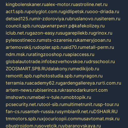
kingbolenskaner.ru
alex-motor.ru
astroline.net.ru
act1.spb.ru
polyglot.com.ru
gidlipetsk.ru
ooo-driada.ru
detsad125.ru
mir-zdoroviya.ru
bruslanovo.ru
siterem.ru
council.spb.ru
лодкипатриот.рф
kafekolizey.ru
iclub.net.ru
gazon-easy.ru
sugarepilekb.ru
grinox.ru
pylesostineco.ru
msts-ozarenie.ru
kameryjooan.ru
artemovskij.ru
dopler.spb.ru
aid70.ru
metall-perm.ru
ndm.msk.ru
ratingzooshop.ru
apiaccess.ru
globalautotrade.info
bezverhovskoe.ru
drsschool.ru
ZOOSMART.SPB.RU
dalakony.ru
medikijob.ru
remontt.spb.ru
photostudia.spb.ru
myragon.ru
terramia.ru
academy62.ru
gardengallereya.ru
rti.com.ru
artem-news.ru
biserinca.ru
krasnodarkurort.com
imshowtv.ru
mebel-v-tule.ru
mobtopik.ru
pcsecurity.net.ru
tool-sib.ru
multimetrunit.ru
sp-tour.ru
fan-cs.ru
santeh-russia.ru
symbian9.net.ru
DSHAIR.RU
tmmotors.spb.ru
xjocuricopii.com
musavtomat.msk.ru
obustrojdom.ru
sovetcik.ru
ybaranovskaya.ru