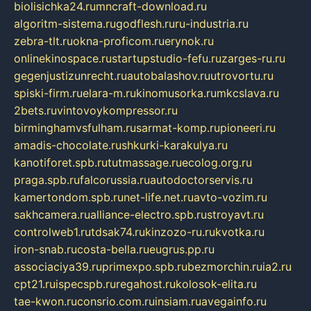
biolisichka24.ru
mncraft-download.ru
algoritm-sistema.ru
godflesh.ru
ru-industria.ru
zebra-tlt.ru
okna-proficom.ru
erynok.ru
onlinekinospace.ru
startupstudio-fefu.ru
zarges-ru.ru
gegenjustizunrecht.ru
autobalashov.ru
utrovortu.ru
spiski-firm.ru
elara-m.ru
kinomusorka.ru
mkcslava.ru
2bets.ru
vintovoykompressor.ru
birminghamvsfulham.ru
sarmat-komp.ru
pioneeri.ru
amadis-chocolate.ru
shkurki-karakulya.ru
kanotiforet.spb.ru
tutmassage.ru
ecolog.org.ru
praga.spb.ru
falcorussia.ru
autodoctorservis.ru
kamertondom.spb.ru
net-life.net.ru
avto-vozim.ru
sakhcamera.ru
alliance-electro.spb.ru
stroyavt.ru
controlweb1.ru
tdsak74.ru
kinzozo-ru.ru
kvotka.ru
iron-snab.ru
costa-bella.ru
eugrus.pp.ru
associaciya39.ru
primexpo.spb.ru
bezmorchin.ru
ia2.ru
cpt21.ru
ispecspb.ru
regahost.ru
kolosok-elita.ru
tae-kwon.ru
consrio.com.ru
insiam.ru
avegainfo.ru