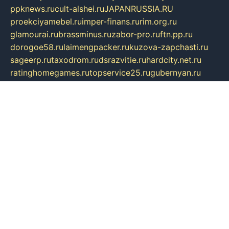
ppknews.ru
cult-alshei.ru
JAPANRUSSIA.RU
proekciyamebel.ru
imper-finans.ru
rim.org.ru
glamourai.ru
brassminus.ru
zabor-pro.ru
ftn.pp.ru
dorogoe58.ru
laimengpacker.ru
kuzova-zapchasti.ru
sageerp.ru
taxodrom.ru
dsrazvitie.ru
hardcity.net.ru
ratinghomegames.ru
topservice25.ru
gubernyan.ru
gtglasslined.ru
ii4.ru
tssport.spb.ru
andorra24.com
blackwallstreet.ru
oboimos.ru
optim-doors.com.ru
ikuch.ru
nycr.org.ru
npa21.ru
vremya-ch.spb.ru
desert000.ru
ivtorgi.ru
ifiori.ru
catalog-statei.ru
dcv.org.ru
spetsmaster174.ru
ipkameryhiseeu.ru
dum26.ru
ruspol.spb.ru
fr-opendp.ru
kam-solnyshko.ru
cheyenne-arapaho.ru
sevzapmetal.spb.ru
ted-lapidus.spb.ru
parasite-eliminator.ru
sigma-complete.ru
modernworld.ru
dama-moda.ru
eholot-group.ru
sk-nvkz.ru
DRONGOLD.RU
democratia2.ru
i-farmer.ru
mass-sport.org
jablonex.spb.ru
bookmess.ru
linkword.ru