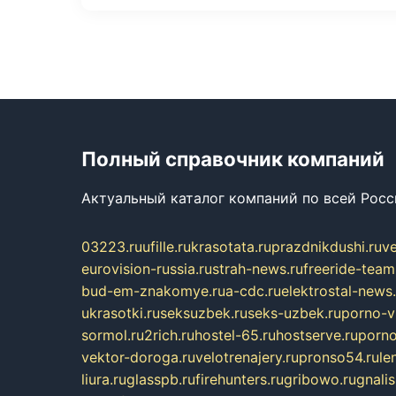
Полный справочник компаний
Актуальный каталог компаний по всей Рос
03223.ru
ufille.ru
krasotata.ru
prazdnikdushi.ru
v
eurovision-russia.ru
strah-news.ru
freeride-team
bud-em-znakomye.ru
a-cdc.ru
elektrostal-news.
ukrasotki.ru
seksuzbek.ru
seks-uzbek.ru
porno-v
sormol.ru
2rich.ru
hostel-65.ru
hostserve.ru
porno
vektor-doroga.ru
velotrenajery.ru
pronso54.ru
le
liura.ru
glasspb.ru
firehunters.ru
gribowo.ru
gnalis