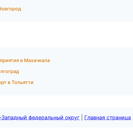
Новгород
приятия в Махачкала
олгоград
орт в Тольятти
о-Западный федеральный округ
|
Главная страница