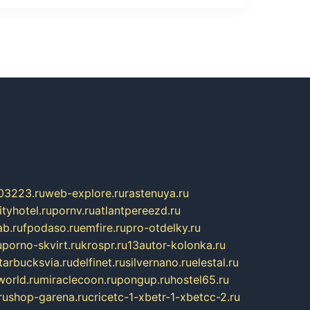
03223.ru
web-explore.ru
rastenuya.ru
tyhotel.ru
pornv.ru
atlantpereezd.ru
b.ru
fpodaso.ru
emfire.ru
pro-otdelky.ru
u
porno-skvirt.ru
krospr.ru
13autor-kolonka.ru
tarbucksvia.ru
delfinet.ru
silvernano.ru
elestal.ru
world.ru
miraclecoon.ru
pongup.ru
hostel65.ru
ru
shop-garena.ru
cricetc-1-xbetr-1-xbetcc-2.ru