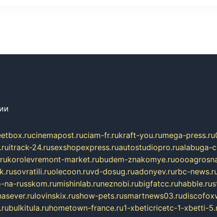
сии
eetbox.ru
cinemapost.ru
ciam-fr.ru
kraft-you.ru
mega-press.ru
.ru
itrack-24.ru
sexshopexpress.ru
autostudiopro.ru
alabuga-ci
ru
korolevremont-market.ru
budem-znakomye.ru
oooagrosna
k.ru
sovratili.ru
olecoon.ru
vd-dosug.ru
adonyev.ru
rbc-news.r
-na-russkom.ru
mishinlab.ru
neznobi.ru
bigfatcc.ru
habble.ru
s
nasever.ru
lovinskix.ru
show-pets.ru
smartnews03.ru
discofox
.ru
bulkitula.ru
hometown-france.ru
1-xbeticricetc-1-xbetti-5.