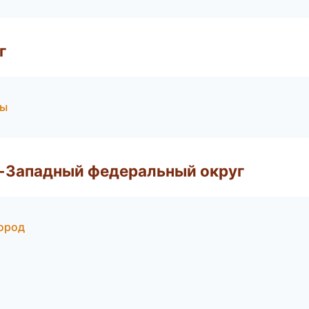
г
бы
о-Западный федеральный округ
город