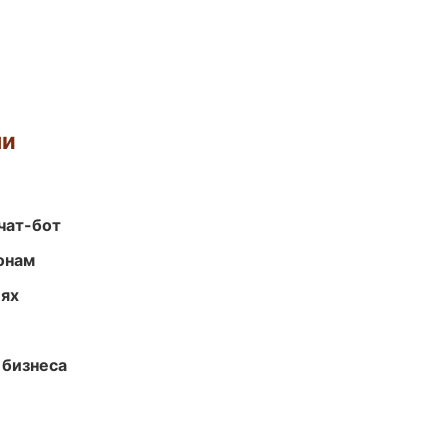
ми
чат-бот
онам
иях
 бизнеса