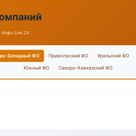
компаний
 Инфо Link 24
ро-Западный ФО
Приволжский ФО
Уральский ФО
Южный ФО
Северо-Кавказский ФО