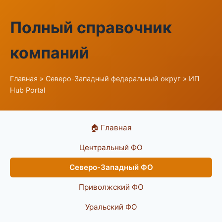
Полный справочник
компаний
Главная
»
Северо-Западный федеральный округ
» ИП
Hub Portal
🏠 Главная
Центральный ФО
Северо-Западный ФО
Приволжский ФО
Уральский ФО