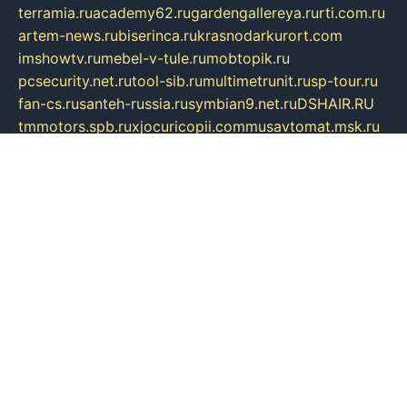
terramia.ru
academy62.ru
gardengallereya.ru
rti.com.ru
artem-news.ru
biserinca.ru
krasnodarkurort.com
imshowtv.ru
mebel-v-tule.ru
mobtopik.ru
pcsecurity.net.ru
tool-sib.ru
multimetrunit.ru
sp-tour.ru
fan-cs.ru
santeh-russia.ru
symbian9.net.ru
DSHAIR.RU
tmmotors.spb.ru
xjocuricopii.com
musavtomat.msk.ru
obustrojdom.ru
sovetcik.ru
ybaranovskaya.ru
ppknews.ru
cult-alshei.ru
JAPANRUSSIA.RU
proekciyamebel.ru
imper-finans.ru
rim.org.ru
glamourai.ru
brassminus.ru
zabor-pro.ru
ftn.pp.ru
dorogoe58.ru
laimengpacker.ru
kuzova-zapchasti.ru
sageerp.ru
taxodrom.ru
dsrazvitie.ru
hardcity.net.ru
ratinghomegames.ru
topservice25.ru
gubernyan.ru
gtglasslined.ru
ii4.ru
tssport.spb.ru
andorra24.com
blackwallstreet.ru
oboimos.ru
optim-doors.com.ru
ikuch.ru
nycr.org.ru
npa21.ru
vremya-ch.spb.ru
desert000.ru
ivtorgi.ru
ifiori.ru
catalog-statei.ru
dcv.org.ru
spetsmaster174.ru
ipkameryhiseeu.ru