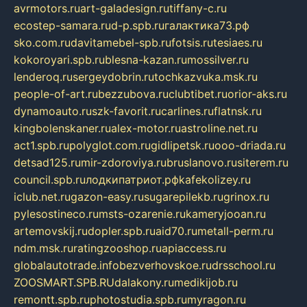
avrmotors.ru
art-galadesign.ru
tiffany-c.ru
ecostep-samara.ru
d-p.spb.ru
галактика73.рф
sko.com.ru
davitamebel-spb.ru
fotsis.ru
tesiaes.ru
kokoroyari.spb.ru
blesna-kazan.ru
mossilver.ru
lenderoq.ru
sergeydobrin.ru
tochkazvuka.msk.ru
people-of-art.ru
bezzubova.ru
clubtibet.ru
orior-aks.ru
dynamoauto.ru
szk-favorit.ru
carlines.ru
flatnsk.ru
kingbolenskaner.ru
alex-motor.ru
astroline.net.ru
act1.spb.ru
polyglot.com.ru
gidlipetsk.ru
ooo-driada.ru
detsad125.ru
mir-zdoroviya.ru
bruslanovo.ru
siterem.ru
council.spb.ru
лодкипатриот.рф
kafekolizey.ru
iclub.net.ru
gazon-easy.ru
sugarepilekb.ru
grinox.ru
pylesostineco.ru
msts-ozarenie.ru
kameryjooan.ru
artemovskij.ru
dopler.spb.ru
aid70.ru
metall-perm.ru
ndm.msk.ru
ratingzooshop.ru
apiaccess.ru
globalautotrade.info
bezverhovskoe.ru
drsschool.ru
ZOOSMART.SPB.RU
dalakony.ru
medikijob.ru
remontt.spb.ru
photostudia.spb.ru
myragon.ru