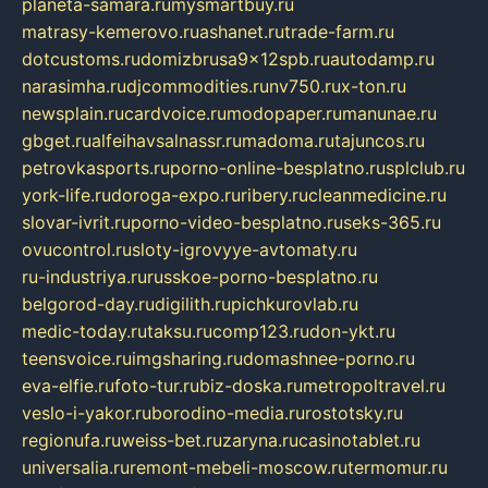
planeta-samara.ru
mysmartbuy.ru
matrasy-kemerovo.ru
ashanet.ru
trade-farm.ru
dotcustoms.ru
domizbrusa9x12spb.ru
autodamp.ru
narasimha.ru
djcommodities.ru
nv750.ru
x-ton.ru
newsplain.ru
cardvoice.ru
modopaper.ru
manunae.ru
gbget.ru
alfeihavsalnassr.ru
madoma.ru
tajuncos.ru
petrovkasports.ru
porno-online-besplatno.ru
splclub.ru
york-life.ru
doroga-expo.ru
ribery.ru
cleanmedicine.ru
slovar-ivrit.ru
porno-video-besplatno.ru
seks-365.ru
ovucontrol.ru
sloty-igrovyye-avtomaty.ru
ru-industriya.ru
russkoe-porno-besplatno.ru
belgorod-day.ru
digilith.ru
pichkurovlab.ru
medic-today.ru
taksu.ru
comp123.ru
don-ykt.ru
teensvoice.ru
imgsharing.ru
domashnee-porno.ru
eva-elfie.ru
foto-tur.ru
biz-doska.ru
metropoltravel.ru
veslo-i-yakor.ru
borodino-media.ru
rostotsky.ru
regionufa.ru
weiss-bet.ru
zaryna.ru
casinotablet.ru
universalia.ru
remont-mebeli-moscow.ru
termomur.ru