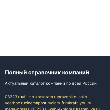
Полный справочник компаний
Актуальный каталог компаний по всей России
03223.ru
ufille.ru
krasotata.ru
prazdnikdushi.ru
veetbox.ru
cinemapost.ru
ciam-fr.ru
kraft-you.ru
mega-press.ru
03223.ru
web-explore.ru
rastenuya.ru