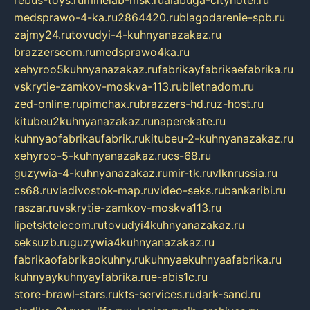
medsprawo-4-ka.ru
2864420.ru
blagodarenie-spb.ru
zajmy24.ru
tovudyi-4-kuhnyanazakaz.ru
brazzerscom.ru
medsprawo4ka.ru
xehyroo5kuhnyanazakaz.ru
fabrikayfabrikaefabrika.ru
vskrytie-zamkov-moskva-113.ru
biletnadom.ru
zed-online.ru
pimchax.ru
brazzers-hd.ru
z-host.ru
kitubeu2kuhnyanazakaz.ru
naperekate.ru
kuhnyaofabrikaufabrik.ru
kitubeu-2-kuhnyanazakaz.ru
xehyroo-5-kuhnyanazakaz.ru
cs-68.ru
guzywia-4-kuhnyanazakaz.ru
mir-tk.ru
vlknrussia.ru
cs68.ru
vladivostok-map.ru
video-seks.ru
bankaribi.ru
raszar.ru
vskrytie-zamkov-moskva113.ru
lipetsktelecom.ru
tovudyi4kuhnyanazakaz.ru
seksuzb.ru
guzywia4kuhnyanazakaz.ru
fabrikaofabrikaokuhny.ru
kuhnyaekuhnyaafabrika.ru
kuhnyaykuhnyayfabrika.ru
e-abis1c.ru
store-brawl-stars.ru
kts-services.ru
dark-sand.ru