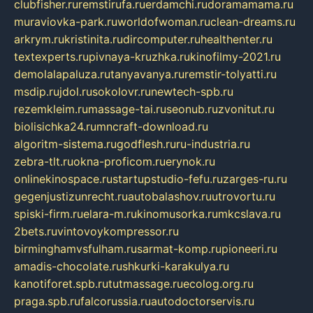
clubfisher.ru
remstirufa.ru
erdamchi.ru
doramamama.ru
muraviovka-park.ru
worldofwoman.ru
clean-dreams.ru
arkrym.ru
kristinita.ru
dircomputer.ru
healthenter.ru
textexperts.ru
pivnaya-kruzhka.ru
kinofilmy-2021.ru
demolalapaluza.ru
tanyavanya.ru
remstir-tolyatti.ru
msdip.ru
jdol.ru
sokolovr.ru
newtech-spb.ru
rezemkleim.ru
massage-tai.ru
seonub.ru
zvonitut.ru
biolisichka24.ru
mncraft-download.ru
algoritm-sistema.ru
godflesh.ru
ru-industria.ru
zebra-tlt.ru
okna-proficom.ru
erynok.ru
onlinekinospace.ru
startupstudio-fefu.ru
zarges-ru.ru
gegenjustizunrecht.ru
autobalashov.ru
utrovortu.ru
spiski-firm.ru
elara-m.ru
kinomusorka.ru
mkcslava.ru
2bets.ru
vintovoykompressor.ru
birminghamvsfulham.ru
sarmat-komp.ru
pioneeri.ru
amadis-chocolate.ru
shkurki-karakulya.ru
kanotiforet.spb.ru
tutmassage.ru
ecolog.org.ru
praga.spb.ru
falcorussia.ru
autodoctorservis.ru