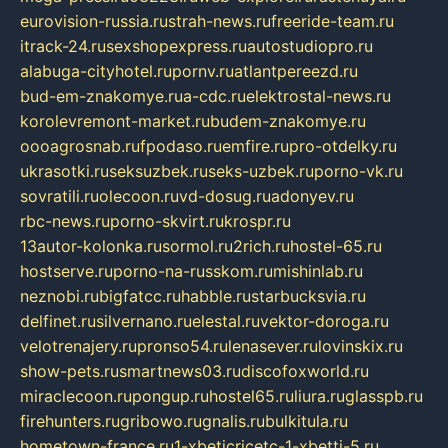
eurovision-russia.ru
strah-news.ru
freeride-team.ru
itrack-24.ru
sexshopexpress.ru
autostudiopro.ru
alabuga-cityhotel.ru
pornv.ru
atlantpereezd.ru
bud-em-znakomye.ru
a-cdc.ru
elektrostal-news.ru
korolevremont-market.ru
budem-znakomye.ru
oooagrosnab.ru
fpodaso.ru
emfire.ru
pro-otdelky.ru
ukrasotki.ru
seksuzbek.ru
seks-uzbek.ru
porno-vk.ru
sovratili.ru
olecoon.ru
vd-dosug.ru
adonyev.ru
rbc-news.ru
porno-skvirt.ru
krospr.ru
13autor-kolonka.ru
sormol.ru
2rich.ru
hostel-65.ru
hostserve.ru
porno-na-russkom.ru
mishinlab.ru
neznobi.ru
bigfatcc.ru
habble.ru
starbucksvia.ru
delfinet.ru
silvernano.ru
elestal.ru
vektor-doroga.ru
velotrenajery.ru
pronso54.ru
lenasever.ru
lovinskix.ru
show-pets.ru
smartnews03.ru
discofoxworld.ru
miraclecoon.ru
pongup.ru
hostel65.ru
liura.ru
glasspb.ru
firehunters.ru
gribowo.ru
gnalis.ru
bulkitula.ru
hometown-france.ru
1-xbeticricetc-1-xbetti-5.ru