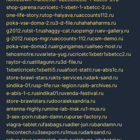
shop-garena.ru
cricetc-1-xbetr-1-xbetcc-2.ru
one-life-story.ru
top-halyava.ru
accounts112.ru
poka-vse-doma-2.ru
3-d-file.ru
hahahaharms.ru
g2012.ru
tst-1.ru
shaggy-cat.ru
opsmgr.ru
ev-gallery.ru
g-2012.ru
ops-mgr.ru
accounts-112.ru
csm-demo.ru
poka-vse-doma2.ru
airgungames.ru
allseo-host.ru
tehosmotre.ru
varieta-yug.ru
cricetc1xbetr1xbetcc2.ru
raytor-d.ru
atillagunn.ru
3d-file.ru
1xbeticricetc1xbetti5.ru
uafoot-statti.ru
e-abis1c.ru
store-brawl-stars.ru
kts-services.ru
dark-sand.ru
sindika-01.ru
sp-life.ru
x-legion.ru
sib-archives.ru
e-abis-1-c.ru
sindika01.ru
venda-festival.ru
store-brawlstars.ru
dooraleksandria.ru
antenna-highly.ru
mine-lab-msk.ru
1-mus.ru
3-sex-porn.ru
ban-damn.ru
purse-factory.ru
viagra-tablet.ru
fasbags.ru
adler-jun.ru
bandamn.ru
fincontech.ru
3sexporn.ru
1mus.ru
darksand.ru
rebus-toys.ru
minelab-msk.ru
alabuga-cityhotel.ru