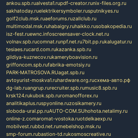
ankou.spb.ru
alvesta1.ru
pdf-creator.ru
nix-files.org.ru
sakhatoday.ru
elektrikersymboler.ru
sputnikyes.ru
golf2club.msk.ru
aeforums.ru
zallclub.ru
multimodal.msk.ru
habaigry.ru
haikko.ru
sobakopedia.ru
isz-fest.ru
ewnc.info
screensaver-clock.net.ru
volnav.spb.ru
comnat.ru
npf.net.ru
7bit.pp.ru
kalugatur.ru
tesiaes.ru
card.com.ru
kazanka.spb.ru
gildiya-kuznecov.ru
kameryboavision.ru
griffoncom.spb.ru
fabrika-emotsiy.ru
PARK-MATROSOVA.RU
agat.spb.ru
avtoyurist-moskva1.ru
hardware.org.ru
схема-авто.рф
dg-lab.ru
angrup.ru
recruiter.spb.ru
music8.spb.ru
krsk124.ru
kubok.spb.ru
romanofforex.ru
analitikaplus.ru
spyonline.ru
zosikamery.ru
sloboda-ural.pp.ru
AUTO-COM.SU
hohota.net
alimy.ru
online-z.com
aromat-vostoka.ru
otdelkaexp.ru
mobilvest.ru
bbd.net.ru
mebelshop.msk.ru
smp-forum.ru
bastion-td.ru
kosmoscreative.ru