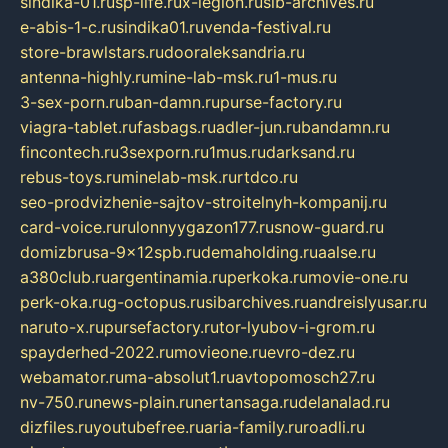
sindika-01.ru
sp-life.ru
x-legion.ru
sib-archives.ru
e-abis-1-c.ru
sindika01.ru
venda-festival.ru
store-brawlstars.ru
dooraleksandria.ru
antenna-highly.ru
mine-lab-msk.ru
1-mus.ru
3-sex-porn.ru
ban-damn.ru
purse-factory.ru
viagra-tablet.ru
fasbags.ru
adler-jun.ru
bandamn.ru
fincontech.ru
3sexporn.ru
1mus.ru
darksand.ru
rebus-toys.ru
minelab-msk.ru
rtdco.ru
seo-prodvizhenie-sajtov-stroitelnyh-kompanij.ru
card-voice.ru
rulonnyygazon177.ru
snow-guard.ru
domizbrusa-9x12spb.ru
demaholding.ru
aalse.ru
a380club.ru
argentinamia.ru
perkoka.ru
movie-one.ru
perk-oka.ru
g-octopus.ru
sibarchives.ru
andreislyusar.ru
naruto-x.ru
pursefactory.ru
tor-lyubov-i-grom.ru
spayderhed-2022.ru
movieone.ru
evro-dez.ru
webamator.ru
ma-absolut1.ru
avtopomosch27.ru
nv-750.ru
news-plain.ru
nertansaga.ru
delanalad.ru
dizfiles.ru
youtubefree.ru
aria-family.ru
roadli.ru