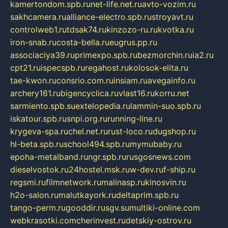
kamertondom.spb.ru
net-life.net.ru
avto-vozim.ru
sakhcamera.ru
alliance-electro.spb.ru
stroyavt.ru
controlweb1.ru
tdsak74.ru
kinzozo-ru.ru
kvotka.ru
iron-snab.ru
costa-bella.ru
eugrus.pp.ru
associaciya39.ru
primexpo.spb.ru
bezmorchin.ru
ia2.ru
cpt21.ru
ispecspb.ru
regahost.ru
kolosok-elita.ru
tae-kwon.ru
consrio.com.ru
insiam.ru
avegainfo.ru
archery161.ru
bigencyclica.ru
vlast16.ru
korru.net
sarmiento.spb.su
extelopedia.ru
lammin-suo.spb.ru
iskatour.spb.ru
snpi.org.ru
running-line.ru
krygeva-spa.ru
chel.net.ru
rust-loco.ru
dugshop.ru
hl-beta.spb.ru
school494.spb.ru
mymubaby.ru
epoha-metalband.ru
ngr.spb.ru
rusgosnews.com
dieselvostok.ru
24hostel.msk.ru
w-dev.ru
f-ship.ru
regsmi.ru
filmnetwork.ru
malinasp.ru
kinosvin.ru
h2o-salon.ru
malutkayork.ru
deltaprim.spb.ru
tango-perm.ru
gooddir.ru
sgv.su
multiki-online.com
webkrasotki.com
cherinvest.ru
detskiy-ostrov.ru