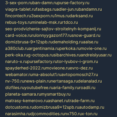
3-sex-porn.ru
ban-damn.ru
purse-factory.ru
viagra-tablet.ru
fasbags.ru
adler-jun.ru
bandamn.ru
fincontech.ru
3sexporn.ru
1mus.ru
darksand.ru
rebus-toys.ru
minelab-msk.ru
rtdco.ru
seo-prodvizhenie-sajtov-stroitelnyh-kompanij.ru
card-voice.ru
rulonnyygazon177.ru
snow-guard.ru
domizbrusa-9x12spb.ru
demaholding.ru
aalse.ru
a380club.ru
argentinamia.ru
perkoka.ru
movie-one.ru
perk-oka.ru
g-octopus.ru
sibarchives.ru
andreislyusar.ru
naruto-x.ru
pursefactory.ru
tor-lyubov-i-grom.ru
spayderhed-2022.ru
movieone.ru
evro-dez.ru
webamator.ru
ma-absolut1.ru
avtopomosch27.ru
nv-750.ru
news-plain.ru
nertansaga.ru
delanalad.ru
dizfiles.ru
youtubefree.ru
aria-family.ru
roadli.ru
planeta-samara.ru
mysmartbuy.ru
matrasy-kemerovo.ru
ashanet.ru
trade-farm.ru
dotcustoms.ru
domizbrusa9x12spb.ru
autodamp.ru
narasimha.ru
djcommodities.ru
nv750.ru
x-ton.ru