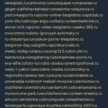
newsplain.ru
cardvoice.ru
modopaper.ru
manunae.ru
gbget.ru
alfeihavsalnassr.ru
madoma.ru
tajuncos.ru
petrovkasports.ru
porno-online-besplatno.ru
splclub.ru
york-life.ru
doroga-expo.ru
ribery.ru
cleanmedicine.ru
slovar-ivrit.ru
porno-video-besplatno.ru
seks-365.ru
ovucontrol.ru
sloty-igrovyye-avtomaty.ru
ru-industriya.ru
russkoe-porno-besplatno.ru
belgorod-day.ru
digilith.ru
pichkurovlab.ru
medic-today.ru
taksu.ru
comp123.ru
don-ykt.ru
teensvoice.ru
imgsharing.ru
domashnee-porno.ru
eva-elfie.ru
foto-tur.ru
biz-doska.ru
metropoltravel.ru
veslo-i-yakor.ru
borodino-media.ru
rostotsky.ru
regionufa.ru
weiss-bet.ru
zaryna.ru
casinotablet.ru
universalia.ru
remont-mebeli-moscow.ru
termomur.ru
clubfisher.ru
remstirufa.ru
erdamchi.ru
doramamama.ru
muraviovka-park.ru
worldofwoman.ru
clean-dreams.ru
arkrym.ru
kristinita.ru
dircomputer.ru
healthenter.ru
textexperts.ru
pivnaya-kruzhka.ru
kinofilmy-2021.ru