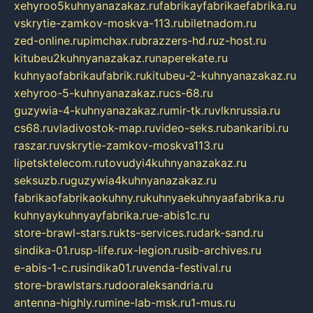
xehyroo5kuhnyanazakaz.ru
fabrikayfabrikaefabrika.ru
vskrytie-zamkov-moskva-113.ru
biletnadom.ru
zed-online.ru
pimchax.ru
brazzers-hd.ru
z-host.ru
kitubeu2kuhnyanazakaz.ru
naperekate.ru
kuhnyaofabrikaufabrik.ru
kitubeu-2-kuhnyanazakaz.ru
xehyroo-5-kuhnyanazakaz.ru
cs-68.ru
guzywia-4-kuhnyanazakaz.ru
mir-tk.ru
vlknrussia.ru
cs68.ru
vladivostok-map.ru
video-seks.ru
bankaribi.ru
raszar.ru
vskrytie-zamkov-moskva113.ru
lipetsktelecom.ru
tovudyi4kuhnyanazakaz.ru
seksuzb.ru
guzywia4kuhnyanazakaz.ru
fabrikaofabrikaokuhny.ru
kuhnyaekuhnyaafabrika.ru
kuhnyaykuhnyayfabrika.ru
e-abis1c.ru
store-brawl-stars.ru
kts-services.ru
dark-sand.ru
sindika-01.ru
sp-life.ru
x-legion.ru
sib-archives.ru
e-abis-1-c.ru
sindika01.ru
venda-festival.ru
store-brawlstars.ru
dooraleksandria.ru
antenna-highly.ru
mine-lab-msk.ru
1-mus.ru