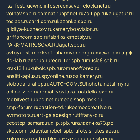
isz-fest.ru
ewnc.info
screensaver-clock.net.ru
volnav.spb.ru
comnat.ru
npf.net.ru
7bit.pp.ru
kalugatur.ru
tesiaes.ru
card.com.ru
kazanka.spb.ru
gildiya-kuznecov.ru
kameryboavision.ru
griffoncom.spb.ru
fabrika-emotsiy.ru
PARK-MATROSOVA.RU
agat.spb.ru
avtoyurist-moskva1.ru
hardware.org.ru
схема-авто.рф
dg-lab.ru
angrup.ru
recruiter.spb.ru
music8.spb.ru
krsk124.ru
kubok.spb.ru
romanofforex.ru
analitikaplus.ru
spyonline.ru
zosikamery.ru
sloboda-ural.pp.ru
AUTO-COM.SU
hohota.net
alimy.ru
online-z.com
aromat-vostoka.ru
otdelkaexp.ru
mobilvest.ru
bbd.net.ru
mebelshop.msk.ru
smp-forum.ru
bastion-td.ru
kosmoscreative.ru
avrmotors.ru
art-galadesign.ru
tiffany-c.ru
ecostep-samara.ru
d-p.spb.ru
галактика73.рф
sko.com.ru
davitamebel-spb.ru
fotsis.ru
tesiaes.ru
kokoroyari.spb.ru
blesna-kazan.ru
mossilver.ru