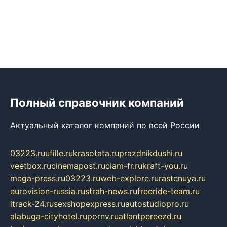
Полный справочник компаний
Актуальный каталог компаний по всей России
03223.ru
ufille.ru
krasotata.ru
prazdnikdushi.ru
veetbox.ru
cinemapost.ru
ciam-fr.ru
kraft-you.ru
mega-press.ru
03223.ru
web-explore.ru
rastenuya.ru
eurovision-russia.ru
strah-news.ru
freeride-team.ru
itrack-24.ru
sexshopexpress.ru
autostudiopro.ru
alabuga-cityhotel.ru
pornv.ru
atlantpereezd.ru