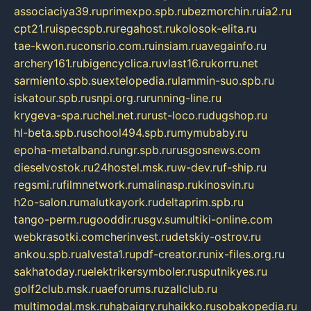
associaciya39.ru
primexpo.spb.ru
bezmorchin.ru
ia2.ru
cpt21.ru
ispecspb.ru
regahost.ru
kolosok-elita.ru
tae-kwon.ru
consrio.com.ru
insiam.ru
avegainfo.ru
archery161.ru
bigencyclica.ru
vlast16.ru
korru.net
sarmiento.spb.su
extelopedia.ru
lammin-suo.spb.ru
iskatour.spb.ru
snpi.org.ru
running-line.ru
krygeva-spa.ru
chel.net.ru
rust-loco.ru
dugshop.ru
hl-beta.spb.ru
school494.spb.ru
mymubaby.ru
epoha-metalband.ru
ngr.spb.ru
rusgosnews.com
dieselvostok.ru
24hostel.msk.ru
w-dev.ru
f-ship.ru
regsmi.ru
filmnetwork.ru
malinasp.ru
kinosvin.ru
h2o-salon.ru
malutkayork.ru
deltaprim.spb.ru
tango-perm.ru
gooddir.ru
sgv.su
multiki-online.com
webkrasotki.com
cherinvest.ru
detskiy-ostrov.ru
ankou.spb.ru
alvesta1.ru
pdf-creator.ru
nix-files.org.ru
sakhatoday.ru
elektrikersymboler.ru
sputnikyes.ru
golf2club.msk.ru
aeforums.ru
zallclub.ru
multimodal.msk.ru
habaigry.ru
haikko.ru
sobakopedia.ru