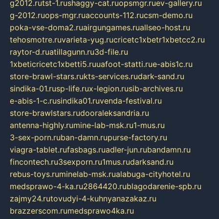
g2012.ru
tst-1.ru
shaggy-cat.ru
opsmgr.ru
ev-gallery.ru
g-2012.ru
ops-mgr.ru
accounts-112.ru
csm-demo.ru
poka-vse-doma2.ru
airgungames.ru
allseo-host.ru
tehosmotre.ru
varieta-yug.ru
cricetc1xbetr1xbetcc2.ru
raytor-d.ru
atillagunn.ru
3d-file.ru
1xbeticricetc1xbetti5.ru
uafoot-statti.ru
e-abis1c.ru
store-brawl-stars.ru
kts-services.ru
dark-sand.ru
sindika-01.ru
sp-life.ru
x-legion.ru
sib-archives.ru
e-abis-1-c.ru
sindika01.ru
venda-festival.ru
store-brawlstars.ru
dooraleksandria.ru
antenna-highly.ru
mine-lab-msk.ru
1-mus.ru
3-sex-porn.ru
ban-damn.ru
purse-factory.ru
viagra-tablet.ru
fasbags.ru
adler-jun.ru
bandamn.ru
fincontech.ru
3sexporn.ru
1mus.ru
darksand.ru
rebus-toys.ru
minelab-msk.ru
alabuga-cityhotel.ru
medsprawo-4-ka.ru
2864420.ru
blagodarenie-spb.ru
zajmy24.ru
tovudyi-4-kuhnyanazakaz.ru
brazzerscom.ru
medsprawo4ka.ru