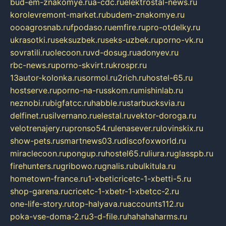
bud-em-znakomye.ru
a-cdc.ru
elektrostal-news.ru
korolevremont-market.ru
budem-znakomye.ru
oooagrosnab.ru
fpodaso.ru
emfire.ru
pro-otdelky.ru
ukrasotki.ru
seksuzbek.ru
seks-uzbek.ru
porno-vk.ru
sovratili.ru
olecoon.ru
vd-dosug.ru
adonyev.ru
rbc-news.ru
porno-skvirt.ru
krospr.ru
13autor-kolonka.ru
sormol.ru
2rich.ru
hostel-65.ru
hostserve.ru
porno-na-russkom.ru
mishinlab.ru
neznobi.ru
bigfatcc.ru
habble.ru
starbucksvia.ru
delfinet.ru
silvernano.ru
elestal.ru
vektor-doroga.ru
velotrenajery.ru
pronso54.ru
lenasever.ru
lovinskix.ru
show-pets.ru
smartnews03.ru
discofoxworld.ru
miraclecoon.ru
pongup.ru
hostel65.ru
liura.ru
glasspb.ru
firehunters.ru
gribowo.ru
gnalis.ru
bulkitula.ru
hometown-france.ru
1-xbeticricetc-1-xbetti-5.ru
shop-garena.ru
cricetc-1-xbetr-1-xbetcc-2.ru
one-life-story.ru
top-halyava.ru
accounts112.ru
poka-vse-doma-2.ru
3-d-file.ru
hahahaharms.ru