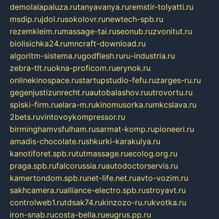
demolalapaluza.ru
tanyavanya.ru
remstir-tolyatti.ru
msdip.ru
jdol.ru
sokolovr.ru
newtech-spb.ru
rezemkleim.ru
massage-tai.ru
seonub.ru
zvonitut.ru
biolisichka24.ru
mncraft-download.ru
algoritm-sistema.ru
godflesh.ru
ru-industria.ru
zebra-tlt.ru
okna-proficom.ru
erynok.ru
onlinekinospace.ru
startupstudio-fefu.ru
zarges-ru.ru
gegenjustizunrecht.ru
autobalashov.ru
utrovortu.ru
spiski-firm.ru
elara-m.ru
kinomusorka.ru
mkcslava.ru
2bets.ru
vintovoykompressor.ru
birminghamvsfulham.ru
sarmat-komp.ru
pioneeri.ru
amadis-chocolate.ru
shkurki-karakulya.ru
kanotiforet.spb.ru
tutmassage.ru
ecolog.org.ru
praga.spb.ru
falcorussia.ru
autodoctorservis.ru
kamertondom.spb.ru
net-life.net.ru
avto-vozim.ru
sakhcamera.ru
alliance-electro.spb.ru
stroyavt.ru
controlweb1.ru
tdsak74.ru
kinzozo-ru.ru
kvotka.ru
iron-snab.ru
costa-bella.ru
eugrus.pp.ru