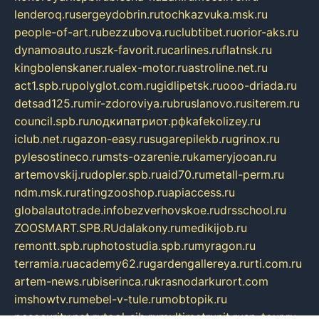
lenderoq.ru
sergeydobrin.ru
tochkazvuka.msk.ru
people-of-art.ru
bezzubova.ru
clubtibet.ru
orior-aks.ru
dynamoauto.ru
szk-favorit.ru
carlines.ru
flatnsk.ru
kingbolenskaner.ru
alex-motor.ru
astroline.net.ru
act1.spb.ru
polyglot.com.ru
gidlipetsk.ru
ooo-driada.ru
detsad125.ru
mir-zdoroviya.ru
bruslanovo.ru
siterem.ru
council.spb.ru
лодкипатриот.рф
kafekolizey.ru
iclub.net.ru
gazon-easy.ru
sugarepilekb.ru
grinox.ru
pylesostineco.ru
msts-ozarenie.ru
kameryjooan.ru
artemovskij.ru
dopler.spb.ru
aid70.ru
metall-perm.ru
ndm.msk.ru
ratingzooshop.ru
apiaccess.ru
globalautotrade.info
bezverhovskoe.ru
drsschool.ru
ZOOSMART.SPB.RU
dalakony.ru
medikijob.ru
remontt.spb.ru
photostudia.spb.ru
myragon.ru
terramia.ru
academy62.ru
gardengallereya.ru
rti.com.ru
artem-news.ru
biserinca.ru
krasnodarkurort.com
imshowtv.ru
mebel-v-tule.ru
mobtopik.ru
pcsecurity.net.ru
tool-sib.ru
multimetrunit.ru
sp-tour.ru