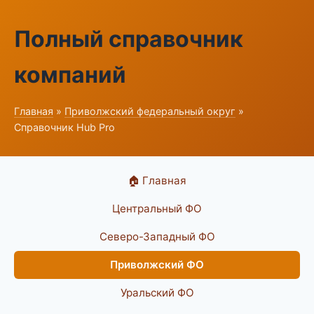
Полный справочник
компаний
Главная
»
Приволжский федеральный округ
»
Справочник Hub Pro
🏠 Главная
Центральный ФО
Северо-Западный ФО
Приволжский ФО
Уральский ФО